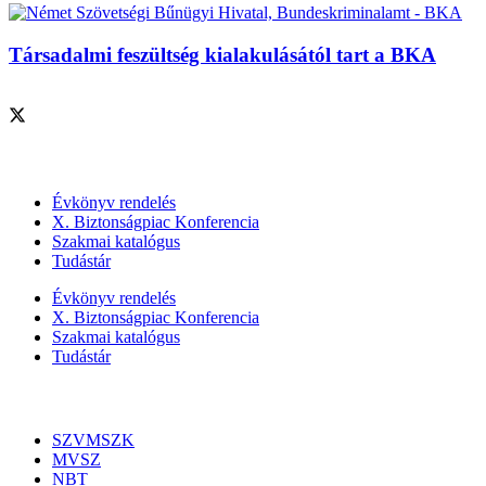
Társadalmi feszültség kialakulásától tart a BKA
Szolgáltatásaink
Évkönyv rendelés
X. Biztonságpiac Konferencia
Szakmai katalógus
Tudástár
Évkönyv rendelés
X. Biztonságpiac Konferencia
Szakmai katalógus
Tudástár
Szakmai szervezetek
SZVMSZK
MVSZ
NBT