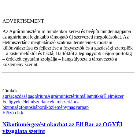
ADVERTISEMENT
Az Agrárminisztérium mindenkor keresi és beépíti mindennapjaiba
az agráriumot leginkább támogató új szervezeti megoldásokat. Az
élelmiszerlánc meghatározó szakmai területeinek mostani
különválasztása és fejlesztése a fogyasztók és a gazdasági szereplők
– a kistermelőktől és háztájit tartóktól a legnagyobb cégcsoportokig
– érdekeit egyaránt szolgálja – hangsúlyozta a tárcavezető a
közlemény szerint.
Címkék
agrárgazdaság
agrárium
Agrárminisztérium
államtitkár
Élelmiszer
Felügyelet
élelmiszerlánc
élelmiszerlánc-
biztonság
fontos
háború
közlemény
magyar
nap
Előző cikk
Nikotinmérgezést okozhat az Elf Bar az OGYÉI
vizsgálata szerint