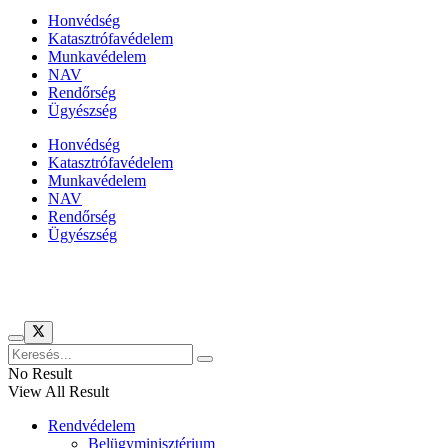
Honvédség
Katasztrófavédelem
Munkavédelem
NAV
Rendőrség
Ügyészség
Honvédség
Katasztrófavédelem
Munkavédelem
NAV
Rendőrség
Ügyészség
Híreinket szemlézi
No Result
View All Result
Rendvédelem
Belügyminisztérium