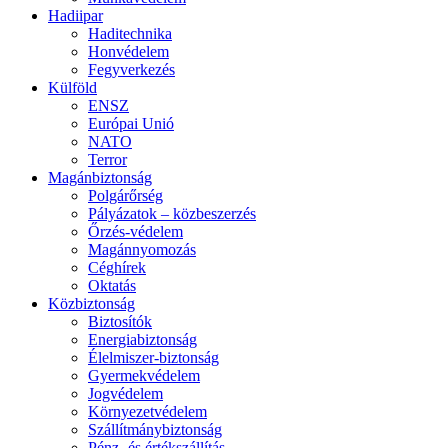
Hadiipar
Haditechnika
Honvédelem
Fegyverkezés
Külföld
ENSZ
Európai Unió
NATO
Terror
Magánbiztonság
Polgárőrség
Pályázatok – közbeszerzés
Őrzés-védelem
Magánnyomozás
Céghírek
Oktatás
Közbiztonság
Biztosítók
Energiabiztonság
Élelmiszer-biztonság
Gyermekvédelem
Jogvédelem
Környezetvédelem
Szállítmánybiztonság
Pénz- és értékszállítás