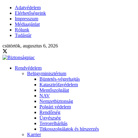
Adatvédelem
Elérhetőségeink
Impresszum
Médiaajánlat
Rólunk
Tudástár
csütörtök, augusztus 6, 2026
Rendvédelem
Belügyminisztérium
Büntetés-végrehajtás
Katasztrófavédelem
Mentőszolgálat
NAV
Nemzetbiztonság
Polgári védelem
Rendőrség
Ügyészség
Terrorelhárítás
Titkosszolgálatok és hírszerzés
Karrier