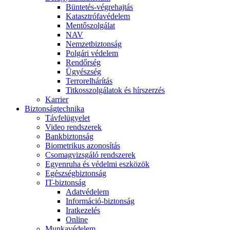
Büntetés-végrehajtás
Katasztrófavédelem
Mentőszolgálat
NAV
Nemzetbiztonság
Polgári védelem
Rendőrség
Ügyészség
Terrorelhárítás
Titkosszolgálatok és hírszerzés
Karrier
Biztonságtechnika
Távfelügyelet
Video rendszerek
Bankbiztonság
Biometrikus azonosítás
Csomagvizsgáló rendszerek
Egyenruha és védelmi eszközök
Egészségbiztonság
IT-biztonság
Adatvédelem
Információ-biztonság
Iratkezelés
Online
Munkavédelem