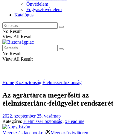
Önvédelem
Fogyasztóvédelem
Katalógus
No Result
View All Result
No Result
View All Result
Home
Közbiztonság
Élelmiszer-biztonság
Az agrártárca megerősíti az
élelmiszerlánc-felügyelet rendszerét
2022. szeptember 25. vasárnap
Kategória:
Élelmiszer-biztonság
,
xHeadline
Megosztás facebookon
Megosztás twitteren