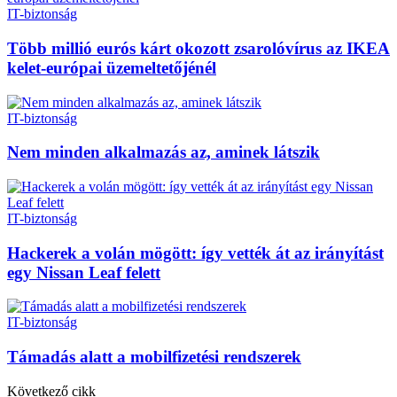
IT-biztonság
Több millió eurós kárt okozott zsarolóvírus az IKEA
kelet-európai üzemeltetőjénél
IT-biztonság
Nem minden alkalmazás az, aminek látszik
IT-biztonság
Hackerek a volán mögött: így vették át az irányítást
egy Nissan Leaf felett
IT-biztonság
Támadás alatt a mobilfizetési rendszerek
Következő cikk