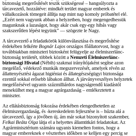
biztonság megerősítését teszik szükségessé – hangsúlyozta a
tárcavezető, hozzátéve: mindkét terület magyar emberek és
vállalkozások tömegeit állítja nap mint nap komoly próbatétel elé.
„Ezért nem vagyunk abban a helyzetben, hogy megengedhessük
magunknak a lazaságot, hogy akár csak egy-egy hibás vagy
szakszerűtlen lépést tegyünk” — szögezte le Nagy.
A tárcavezető a feladatkörök különválasztása és megerősítése
érdekében felkérte
Bognár Lajos
országos főállatorvost, hogy a
továbbiakban miniszteri biztosként felügyelje az élelmiszerlánc-
biztonság területét, többek között a
Nemzeti Élelmiszerlánc-
biztonsági Hivatal
(Nébih) szakmai irányítójaként segítse azon
megelőző, védekező munkák megszervezését, amelyek révén az
állattenyésztési ágazat higiéniai és állategészségügyi biztonsága
ezentúl sokkal erősebb lábakon állhat. A járványveszélyes helyzetek
megelőzésével ugyanis százmilliárdos nagyságrendű kiadástól
menekülhet meg a magyar agrárgazdaság – emlékeztetett a
miniszter.
Az ellátásbiztonság fokozása érdekében elengedhetetlen az
élelmiszergazdaság, és -kereskedelem fejlesztése is – húzta alá a
tárcavezető, így a jövőben új, ám már sokat bizonyított szakember,
Felkai Beáta Olga
látja el a helyettes államtitkári feladatokat. Az
Agrárminisztérium számára ugyanis kiemelten fontos, hogy a
magyar embereknek e vészterhes időkben se kelljen egy percig se