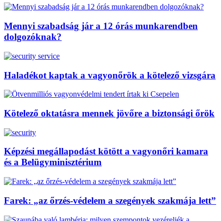
Mennyi szabadság jár a 12 órás munkarendben
dolgozóknak?
Haladékot kaptak a vagyonőrök a kötelező vizsgára
Kötelező oktatásra mennek jövőre a biztonsági őrök
Képzési megállapodást kötött a vagyonőri kamara
és a Belügyminisztérium
Farek: „az őrzés-védelem a szegények szakmája lett”