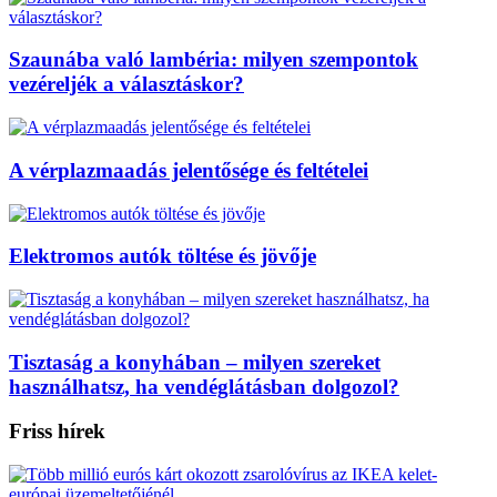
Szaunába való lambéria: milyen szempontok
vezéreljék a választáskor?
A vérplazmaadás jelentősége és feltételei
Elektromos autók töltése és jövője
Tisztaság a konyhában – milyen szereket
használhatsz, ha vendéglátásban dolgozol?
Friss hírek