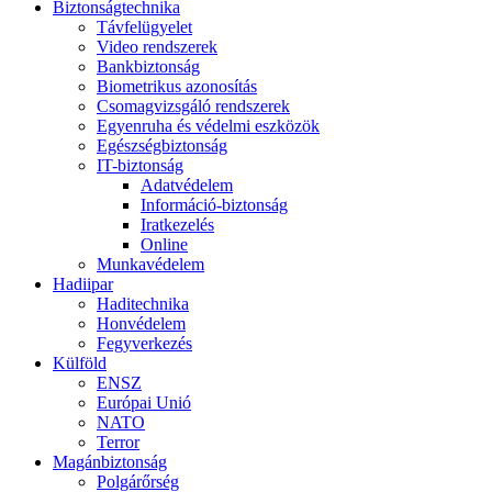
Biztonságtechnika
Távfelügyelet
Video rendszerek
Bankbiztonság
Biometrikus azonosítás
Csomagvizsgáló rendszerek
Egyenruha és védelmi eszközök
Egészségbiztonság
IT-biztonság
Adatvédelem
Információ-biztonság
Iratkezelés
Online
Munkavédelem
Hadiipar
Haditechnika
Honvédelem
Fegyverkezés
Külföld
ENSZ
Európai Unió
NATO
Terror
Magánbiztonság
Polgárőrség