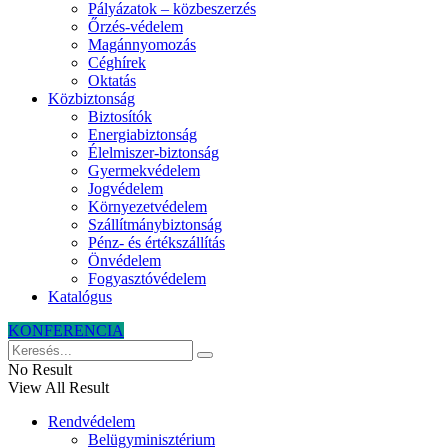
Pályázatok – közbeszerzés
Őrzés-védelem
Magánnyomozás
Céghírek
Oktatás
Közbiztonság
Biztosítók
Energiabiztonság
Élelmiszer-biztonság
Gyermekvédelem
Jogvédelem
Környezetvédelem
Szállítmánybiztonság
Pénz- és értékszállítás
Önvédelem
Fogyasztóvédelem
Katalógus
KONFERENCIA
No Result
View All Result
Rendvédelem
Belügyminisztérium