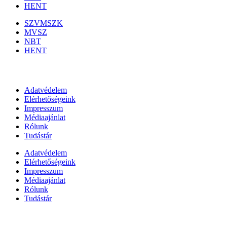
HENT
SZVMSZK
MVSZ
NBT
HENT
Információk
Adatvédelem
Elérhetőségeink
Impresszum
Médiaajánlat
Rólunk
Tudástár
Adatvédelem
Elérhetőségeink
Impresszum
Médiaajánlat
Rólunk
Tudástár
Állami szervezetek