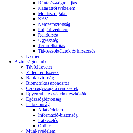
Büntetés-végrehajtás
Katasztrófavédelem
Mentőszolgálat
NAV
Nemzetbiztonság
Polgári védelem
Rendőrség
Ügyészség
Terrorelhárítás
Titkosszolgálatok és hírszerzés
Karrier
Biztonságtechnika
Távfelügyelet
Video rendszerek
Bankbiztonság
Biometrikus azonosítás
Csomagvizsgáló rendszerek
Egyenruha és védelmi eszközök
Egészségbiztonság
IT-biztonság
Adatvédelem
Információ-biztonság
Iratkezelés
Online
Munkavédelem