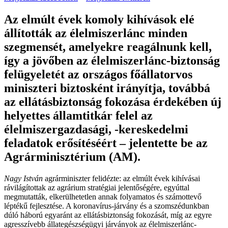
Az elmúlt évek komoly kihívások elé
állították az élelmiszerlánc minden
szegmensét, amelyekre reagálnunk kell,
így a jövőben az élelmiszerlánc-biztonság
felügyeletét az országos főállatorvos
miniszteri biztosként irányítja, továbbá
az ellátásbiztonság fokozása érdekében új
helyettes államtitkár felel az
élelmiszergazdasági, -kereskedelmi
feladatok erősítéséért – jelentette be az
Agrárminisztérium (AM).
Nagy István
agrárminiszter felidézte: az elmúlt évek kihívásai
rávilágítottak az agrárium stratégiai jelentőségére, egyúttal
megmutatták, elkerülhetetlen annak folyamatos és számottevő
léptékű fejlesztése. A koronavírus-járvány és a szomszédunkban
dúló háború egyaránt az ellátásbiztonság fokozását, míg az egyre
agresszívebb állategészségügyi járványok az élelmiszerlánc-