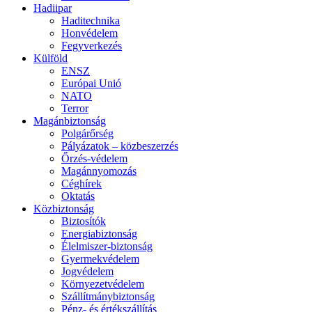
Hadiipar
Haditechnika
Honvédelem
Fegyverkezés
Külföld
ENSZ
Európai Unió
NATO
Terror
Magánbiztonság
Polgárőrség
Pályázatok – közbeszerzés
Őrzés-védelem
Magánnyomozás
Céghírek
Oktatás
Közbiztonság
Biztosítók
Energiabiztonság
Élelmiszer-biztonság
Gyermekvédelem
Jogvédelem
Környezetvédelem
Szállítmánybiztonság
Pénz- és értékszállítás