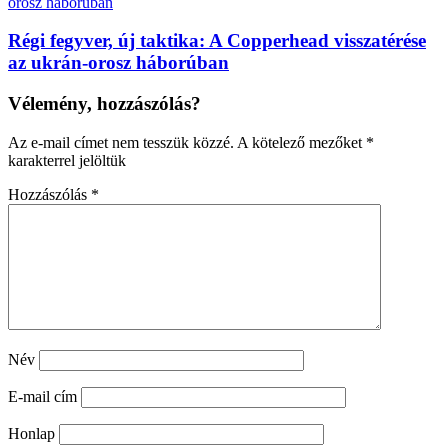
Régi fegyver, új taktika: A Copperhead visszatérése
az ukrán-orosz háborúban
Vélemény, hozzászólás?
Az e-mail címet nem tesszük közzé.
A kötelező mezőket
*
karakterrel jelöltük
Hozzászólás
*
Név
E-mail cím
Honlap