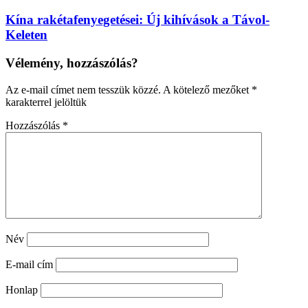
Kína rakétafenyegetései: Új kihívások a Távol-
Keleten
Vélemény, hozzászólás?
Az e-mail címet nem tesszük közzé.
A kötelező mezőket
*
karakterrel jelöltük
Hozzászólás
*
Név
E-mail cím
Honlap