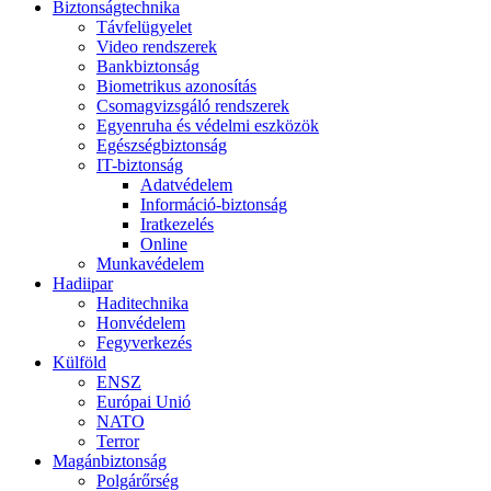
Biztonságtechnika
Távfelügyelet
Video rendszerek
Bankbiztonság
Biometrikus azonosítás
Csomagvizsgáló rendszerek
Egyenruha és védelmi eszközök
Egészségbiztonság
IT-biztonság
Adatvédelem
Információ-biztonság
Iratkezelés
Online
Munkavédelem
Hadiipar
Haditechnika
Honvédelem
Fegyverkezés
Külföld
ENSZ
Európai Unió
NATO
Terror
Magánbiztonság
Polgárőrség