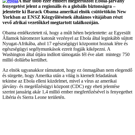
A már több ezer embert megfertőzött Ebola-járvány
fenyegetést jelent a regionális és a globális biztonságra –
jelentette ki Barack Obama amerikai elnök csütörtökön New
Yorkban az ENSZ Közgyűlésének általános vitájában részt
vevő afrikai vezetőkkel megtartott találkozóján.
Obama emlékeztetett rá, hogy a múlt héten bejelentette: az Egyesült
Államok háromezer katonát vezényel az Ebola által leginkább sújtott
Nyugat-Afrikába, ahol 17 egészségügyi központot hoznak létre és
egészségügyi segélymunkások ezreit fogják kiképezni. A
Washington által útjára indított támogatás fél éve alatt mintegy 750
millió dollárba kerülhet.
Az elnök ugyanakkor rámutatott, hogy ez önmagában nem elegendő
és sürgette, hogy Amerika után a világ is kiemelt feladatának
tekintse az Ebola elleni küzdelmet, mivel a vírus az amerikai
járvány- és megelőzésügyi központ (CDC) egy eheti jelentése
szerint januárig akár 1,4 millió ember megfertőzésével is fenyegethet
Libéria és Sierra Leone területén.