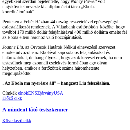
egyébként szerdán bejelentette, hogy
Nancy Powell
volt
nagykövetet nevezte ki a diplomáciai tárca „Ebola-
koordinátorának”.
Pénteken a Fehér Házban 44 ország részvételével egészségügyi
csúcstalálkozót rendeznek. A Világbank csütörtökön közölte, hogy
további 170 millió dollár felajánlásával 400 millió dollárra emelte fel
az Ebola elleni harchoz való hozzájárulását.
Joanne Liu
, az Orvosok Határok Nélkül elnevezésű szervezet
elnöke üdvözölte az Ebolával kapcsolatos felajánlásokat és
határozatokat, de hangsúlyozta, hogy azok keveset érnek, ha nem
testesülnek meg azonnali cselekvés formájában egy olyan
helyzetben, amikor a fertőzöttek száma háromhetente
megduplázódik.
„Az Ebola ma nyerésre áll” – hangzott Liu felszólalása.
Címkék
elnök
ENSZ
járvány
USA
Előző cikk
A mindent látó testszkenner
Következő cikk