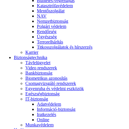
Büntetés-végrehajtás
Katasztrófavédelem
Mentőszolgálat
NAV
Nemzetbiztonság
Polgári védelem
Rendőrség
Ügyészség
Terrorelhárítás
Titkosszolgálatok és hírszerzés
Karrier
Biztonságtechnika
Távfelügyelet
Video rendszerek
Bankbiztonság
Biometrikus azonosítás
Csomagvizsgáló rendszerek
Egyenruha és védelmi eszközök
Egészségbiztonság
IT-biztonság
Adatvédelem
Információ-biztonság
Iratkezelés
Online
Munkavédelem