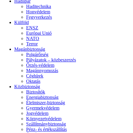
Hadiipar
Haditechnika
Honvédelem
Fegyverkezés
Külföld
ENSZ
Európai Unió
NATO
Terror
Magánbiztonság
Polgárőrség
Pályázatok – közbeszerzés
Őrzés-védelem
Magánnyomozás
Céghírek
Oktatás
Közbiztonság
Biztosítók
Energiabiztonság
Élelmiszer-biztonság
Gyermekvédelem
Jogvédelem
Környezetvédelem
Szállítmánybiztonság
Pénz- és értékszállítás