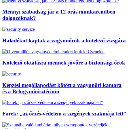
Mennyi szabadság jár a 12 órás munkarendben
dolgozóknak?
Haladékot kaptak a vagyonőrök a kötelező vizsgára
Kötelező oktatásra mennek jövőre a biztonsági őrök
Képzési megállapodást kötött a vagyonőri kamara
és a Belügyminisztérium
Farek: „az őrzés-védelem a szegények szakmája lett”