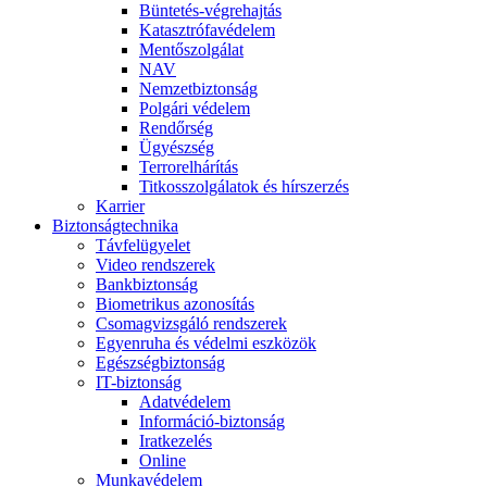
Büntetés-végrehajtás
Katasztrófavédelem
Mentőszolgálat
NAV
Nemzetbiztonság
Polgári védelem
Rendőrség
Ügyészség
Terrorelhárítás
Titkosszolgálatok és hírszerzés
Karrier
Biztonságtechnika
Távfelügyelet
Video rendszerek
Bankbiztonság
Biometrikus azonosítás
Csomagvizsgáló rendszerek
Egyenruha és védelmi eszközök
Egészségbiztonság
IT-biztonság
Adatvédelem
Információ-biztonság
Iratkezelés
Online
Munkavédelem