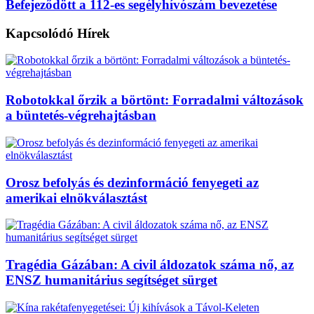
Befejeződött a 112-es segélyhívószám bevezetése
Kapcsolódó
Hírek
Robotokkal őrzik a börtönt: Forradalmi változások
a büntetés-végrehajtásban
Orosz befolyás és dezinformáció fenyegeti az
amerikai elnökválasztást
Tragédia Gázában: A civil áldozatok száma nő, az
ENSZ humanitárius segítséget sürget