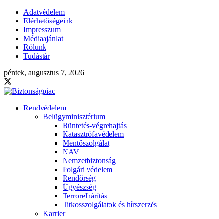
Adatvédelem
Elérhetőségeink
Impresszum
Médiaajánlat
Rólunk
Tudástár
péntek, augusztus 7, 2026
Rendvédelem
Belügyminisztérium
Büntetés-végrehajtás
Katasztrófavédelem
Mentőszolgálat
NAV
Nemzetbiztonság
Polgári védelem
Rendőrség
Ügyészség
Terrorelhárítás
Titkosszolgálatok és hírszerzés
Karrier