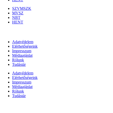
SZVMSZK
MVSZ
NBT
HENT
Információk
Adatvédelem
Elérhetőségeink
Impresszum
Médiaajánlat
Rólunk
Tudástár
Adatvédelem
Elérhetőségeink
Impresszum
Médiaajánlat
Rólunk
Tudástár
Állami szervezetek