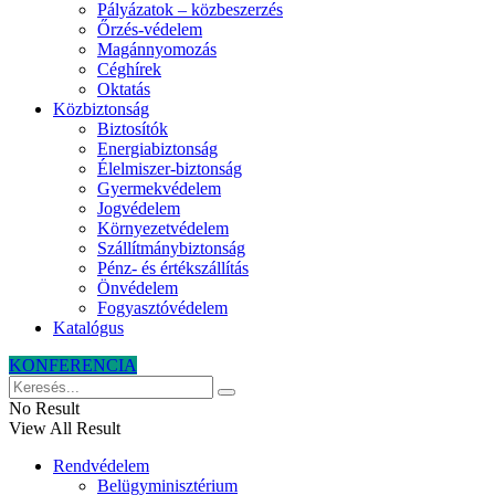
Pályázatok – közbeszerzés
Őrzés-védelem
Magánnyomozás
Céghírek
Oktatás
Közbiztonság
Biztosítók
Energiabiztonság
Élelmiszer-biztonság
Gyermekvédelem
Jogvédelem
Környezetvédelem
Szállítmánybiztonság
Pénz- és értékszállítás
Önvédelem
Fogyasztóvédelem
Katalógus
KONFERENCIA
No Result
View All Result
Rendvédelem
Belügyminisztérium