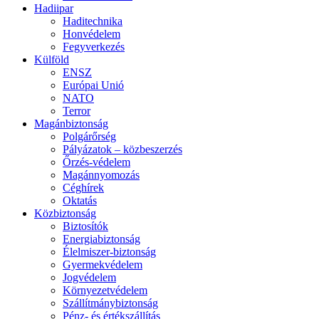
Hadiipar
Haditechnika
Honvédelem
Fegyverkezés
Külföld
ENSZ
Európai Unió
NATO
Terror
Magánbiztonság
Polgárőrség
Pályázatok – közbeszerzés
Őrzés-védelem
Magánnyomozás
Céghírek
Oktatás
Közbiztonság
Biztosítók
Energiabiztonság
Élelmiszer-biztonság
Gyermekvédelem
Jogvédelem
Környezetvédelem
Szállítmánybiztonság
Pénz- és értékszállítás