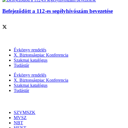
Befejeződött a 112-es segélyhívószám bevezetése
Szolgáltatásaink
Évkönyv rendelés
X. Biztonságpiac Konferencia
Szakmai katalógus
Tudástár
Évkönyv rendelés
X. Biztonságpiac Konferencia
Szakmai katalógus
Tudástár
Szakmai szervezetek
SZVMSZK
MVSZ
NBT
HENT