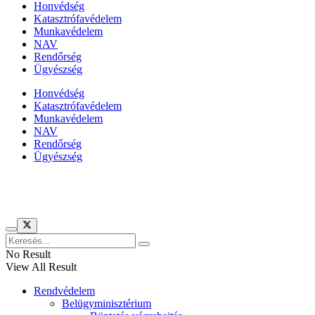
Honvédség
Katasztrófavédelem
Munkavédelem
NAV
Rendőrség
Ügyészség
Honvédség
Katasztrófavédelem
Munkavédelem
NAV
Rendőrség
Ügyészség
Híreinket szemlézi
No Result
View All Result
Rendvédelem
Belügyminisztérium