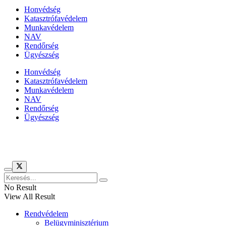
Honvédség
Katasztrófavédelem
Munkavédelem
NAV
Rendőrség
Ügyészség
Honvédség
Katasztrófavédelem
Munkavédelem
NAV
Rendőrség
Ügyészség
Híreinket szemlézi
No Result
View All Result
Rendvédelem
Belügyminisztérium