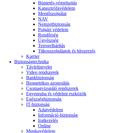
Büntetés-végrehajtás
Katasztrófavédelem
Mentőszolgálat
NAV
Nemzetbiztonság
Polgári védelem
Rendőrség
Ügyészség
Terrorelhárítás
Titkosszolgálatok és hírszerzés
Karrier
Biztonságtechnika
Távfelügyelet
Video rendszerek
Bankbiztonság
Biometrikus azonosítás
Csomagvizsgáló rendszerek
Egyenruha és védelmi eszközök
Egészségbiztonság
IT-biztonság
Adatvédelem
Információ-biztonság
Iratkezelés
Online
Munkavédelem