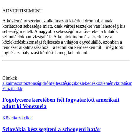
ADVERTISEMENT
A közlemény szerint az alkalmazott kísérleti drónnal, annak
korlátozott sebessége miatt, csak városi tesztekre van lehetőség kis
sebesség mellett. A nagyobb sebességű manővereket a kutatók
szimulációkban vizsgálják. A kutatók tudomása szerint ez a
közlekedésbiztonsági fejlesztés a világon egyedülálló, azonban a
rendszer alkalmazásához – a technikai kérdéseken túl – még több
jogi és szabályozási kérdést is meg kell oldani.
Címkék
alkalmazott
biztonsági
drón
fejlesztés
jogi
közlekedés
közlemény
kutatás
m
Előző cikk
Fogolycsere keretében hét fogvatartott amerikait
adott ki Venezuela
Következő cikk
Szlovákia kész segíteni a schengeni határ