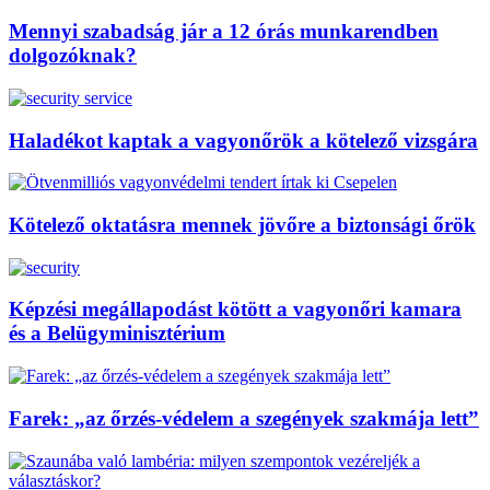
Mennyi szabadság jár a 12 órás munkarendben
dolgozóknak?
Haladékot kaptak a vagyonőrök a kötelező vizsgára
Kötelező oktatásra mennek jövőre a biztonsági őrök
Képzési megállapodást kötött a vagyonőri kamara
és a Belügyminisztérium
Farek: „az őrzés-védelem a szegények szakmája lett”