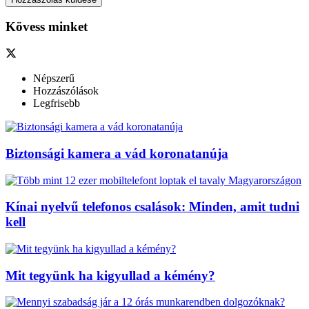
Kövess minket
Népszerű
Hozzászólások
Legfrisebb
Biztonsági kamera a vád koronatanúja
Kínai nyelvű telefonos csalások: Minden, amit tudni
kell
Mit tegyünk ha kigyullad a kémény?