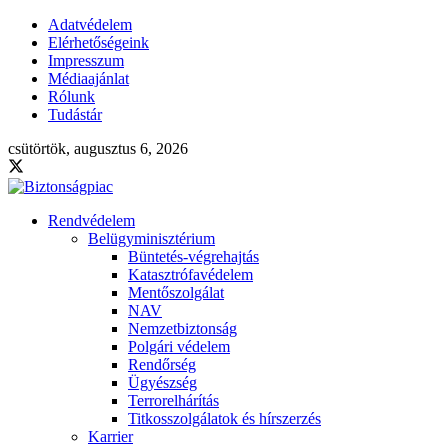
Adatvédelem
Elérhetőségeink
Impresszum
Médiaajánlat
Rólunk
Tudástár
csütörtök, augusztus 6, 2026
Rendvédelem
Belügyminisztérium
Büntetés-végrehajtás
Katasztrófavédelem
Mentőszolgálat
NAV
Nemzetbiztonság
Polgári védelem
Rendőrség
Ügyészség
Terrorelhárítás
Titkosszolgálatok és hírszerzés
Karrier