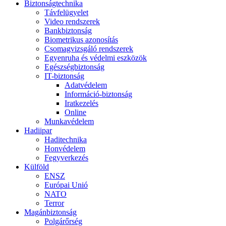
Biztonságtechnika
Távfelügyelet
Video rendszerek
Bankbiztonság
Biometrikus azonosítás
Csomagvizsgáló rendszerek
Egyenruha és védelmi eszközök
Egészségbiztonság
IT-biztonság
Adatvédelem
Információ-biztonság
Iratkezelés
Online
Munkavédelem
Hadiipar
Haditechnika
Honvédelem
Fegyverkezés
Külföld
ENSZ
Európai Unió
NATO
Terror
Magánbiztonság
Polgárőrség