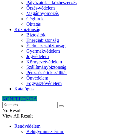
Pályázatok – közbeszerzés
Őrzés-védelem
Magánnyomozás
Céghírek
Oktatás
Közbiztonság
Biztosítók
Energiabiztonság
Élelmiszer-biztonság
Gyermekvédelem
Jogvédelem
Környezetvédelem
Szállítmánybiztonság
Pénz- és értékszállítás
Önvédelem
Fogyasztóvédelem
Katalógus
KONFERENCIA
No Result
View All Result
Rendvédelem
Belügyminisztérium