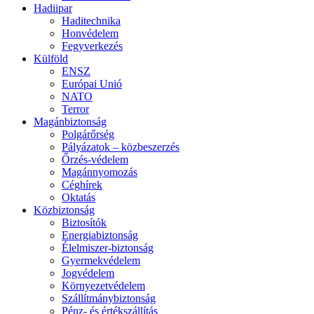
Hadiipar
Haditechnika
Honvédelem
Fegyverkezés
Külföld
ENSZ
Európai Unió
NATO
Terror
Magánbiztonság
Polgárőrség
Pályázatok – közbeszerzés
Őrzés-védelem
Magánnyomozás
Céghírek
Oktatás
Közbiztonság
Biztosítók
Energiabiztonság
Élelmiszer-biztonság
Gyermekvédelem
Jogvédelem
Környezetvédelem
Szállítmánybiztonság
Pénz- és értékszállítás