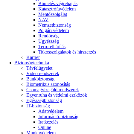
Büntetés-végrehajtás
Katasztrófavédelem
Mentőszolgálat
NAV
Nemzetbiztonság
Polgári védelem
Rendőrség
Ügyészség
Terrorelhárítás
Titkosszolgálatok és hírszerzés
Karrier
Biztonságtechnika
Távfelügyelet
Video rendszerek
Bankbiztonság
Biometrikus azonosítás
Csomagvizsgáló rendszerek
Egyenruha és védelmi eszközök
Egészségbiztonság
IT-biztonság
Adatvédelem
Információ-biztonság
Iratkezelés
Online
Munkavédelem