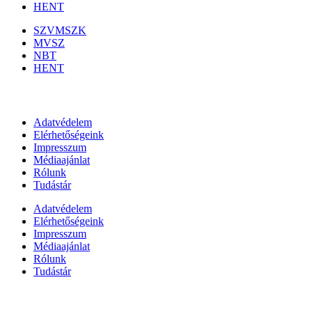
HENT
SZVMSZK
MVSZ
NBT
HENT
Információk
Adatvédelem
Elérhetőségeink
Impresszum
Médiaajánlat
Rólunk
Tudástár
Adatvédelem
Elérhetőségeink
Impresszum
Médiaajánlat
Rólunk
Tudástár
Állami szervezetek