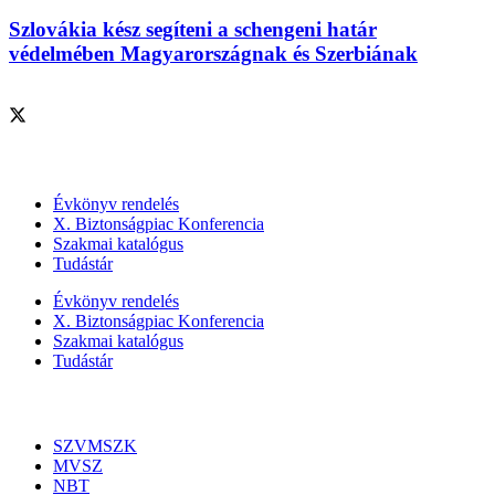
Szlovákia kész segíteni a schengeni határ
védelmében Magyarországnak és Szerbiának
Szolgáltatásaink
Évkönyv rendelés
X. Biztonságpiac Konferencia
Szakmai katalógus
Tudástár
Évkönyv rendelés
X. Biztonságpiac Konferencia
Szakmai katalógus
Tudástár
Szakmai szervezetek
SZVMSZK
MVSZ
NBT