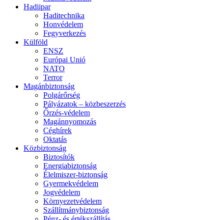
Hadiipar
Haditechnika
Honvédelem
Fegyverkezés
Külföld
ENSZ
Európai Unió
NATO
Terror
Magánbiztonság
Polgárőrség
Pályázatok – közbeszerzés
Őrzés-védelem
Magánnyomozás
Céghírek
Oktatás
Közbiztonság
Biztosítók
Energiabiztonság
Élelmiszer-biztonság
Gyermekvédelem
Jogvédelem
Környezetvédelem
Szállítmánybiztonság
Pénz- és értékszállítás