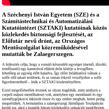
A Széchenyi István Egyetem (SZE) és a
Számítástechnikai és Automatizálási
Kutatóintézet (SZTAKI) kutatóinak közös
közlekedés biztonsági fejlesztését, az
Előfutár nevű drónt, az Országos
Mentőszolgálat közreműködésével
mutatták be Zalaegerszegen.
A fejlesztés célja, hogy a vonuló készenléti egységet (mentő, tűzoltó,
rendőrautó) egy kamerával ellátott drón kísérje a levegőben,
lehetőleg az egység előtt haladva. Így előre beláthatóvá válnak a
sofőr elől takart területek, és az onnan érkező veszélyekre a sofőr
figyelmeztethető – írták a SZTAKI közleményében.
Ezzel megelőzhetőek lesznek az olyan tragédiák, mint amilyen a
csepeli májusi mentőbaleset volt, amelyben egy mentőautó és egy
személygépkocsi ütközött össze és egy ember meghalt, heten pedig
megsérültek. A bemutatóra a zalaegerszegi Járműipari Tesztpályán
került sor, ahol a kutatók három közlekedési szituációt modelleztek.