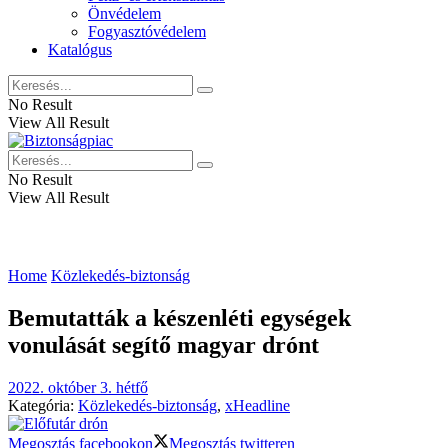
Önvédelem
Fogyasztóvédelem
Katalógus
No Result
View All Result
No Result
View All Result
Home
Közlekedés-biztonság
Bemutatták a készenléti egységek
vonulását segítő magyar drónt
2022. október 3. hétfő
Kategória:
Közlekedés-biztonság
,
xHeadline
Megosztás facebookon
Megosztás twitteren