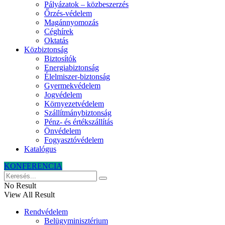
Pályázatok – közbeszerzés
Őrzés-védelem
Magánnyomozás
Céghírek
Oktatás
Közbiztonság
Biztosítók
Energiabiztonság
Élelmiszer-biztonság
Gyermekvédelem
Jogvédelem
Környezetvédelem
Szállítmánybiztonság
Pénz- és értékszállítás
Önvédelem
Fogyasztóvédelem
Katalógus
KONFERENCIA
No Result
View All Result
Rendvédelem
Belügyminisztérium