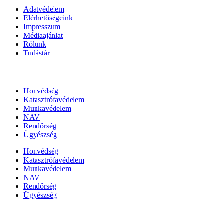
Adatvédelem
Elérhetőségeink
Impresszum
Médiaajánlat
Rólunk
Tudástár
Állami szervezetek
Honvédség
Katasztrófavédelem
Munkavédelem
NAV
Rendőrség
Ügyészség
Honvédség
Katasztrófavédelem
Munkavédelem
NAV
Rendőrség
Ügyészség
Híreinket szemlézi