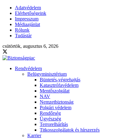
Adatvédelem
Elérhetőségeink
Impresszum
Médiaajánlat
Rólunk
Tudástár
csütörtök, augusztus 6, 2026
Rendvédelem
Belügyminisztérium
Büntetés-végrehajtás
Katasztrófavédelem
Mentőszolgálat
NAV
Nemzetbiztonság
Polgári védelem
Rendőrség
Ügyészség
Terrorelhárítás
Titkosszolgálatok és hírszerzés
Karrier