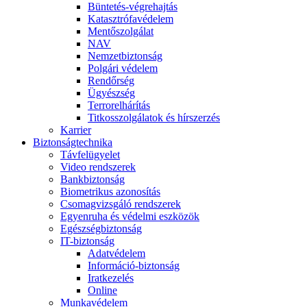
Büntetés-végrehajtás
Katasztrófavédelem
Mentőszolgálat
NAV
Nemzetbiztonság
Polgári védelem
Rendőrség
Ügyészség
Terrorelhárítás
Titkosszolgálatok és hírszerzés
Karrier
Biztonságtechnika
Távfelügyelet
Video rendszerek
Bankbiztonság
Biometrikus azonosítás
Csomagvizsgáló rendszerek
Egyenruha és védelmi eszközök
Egészségbiztonság
IT-biztonság
Adatvédelem
Információ-biztonság
Iratkezelés
Online
Munkavédelem