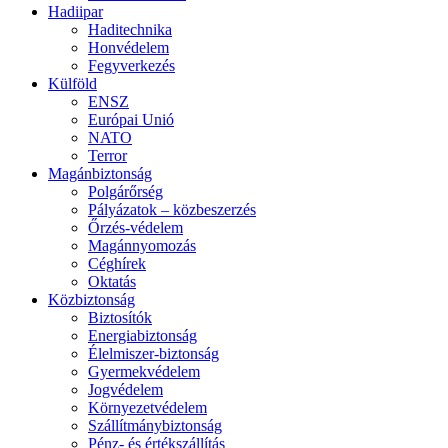
Hadiipar
Haditechnika
Honvédelem
Fegyverkezés
Külföld
ENSZ
Európai Unió
NATO
Terror
Magánbiztonság
Polgárőrség
Pályázatok – közbeszerzés
Őrzés-védelem
Magánnyomozás
Céghírek
Oktatás
Közbiztonság
Biztosítók
Energiabiztonság
Élelmiszer-biztonság
Gyermekvédelem
Jogvédelem
Környezetvédelem
Szállítmánybiztonság
Pénz- és értékszállítás