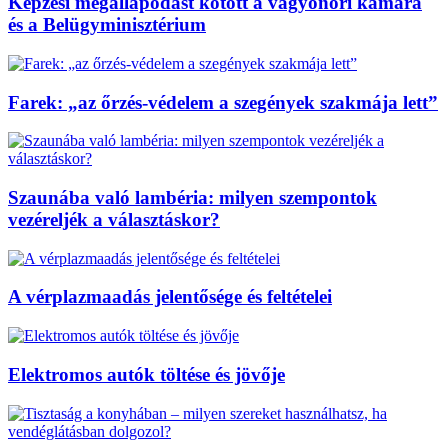
Képzési megállapodást kötött a vagyonőri kamara
és a Belügyminisztérium
Farek: „az őrzés-védelem a szegények szakmája lett”
Szaunába való lambéria: milyen szempontok
vezéreljék a választáskor?
A vérplazmaadás jelentősége és feltételei
Elektromos autók töltése és jövője