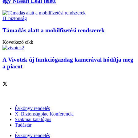
egy Nissan Leaf felett
IT-biztonság
Támadás alatt a mobilfizetési rendszerek
Következő cikk
A Vivotek új funkciógazdag kamerával hódítja meg
a piacot
Szolgáltatásaink
Évkönyv rendelés
X. Biztonságpiac Konferencia
Szakmai katalógus
Tudástár
Évkönyv rendelés