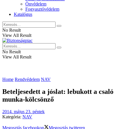
Önvédelem
Fogyasztóvédelem
Katalógus
No Result
View All Result
No Result
View All Result
Home
Rendvédelem
NAV
Beteljesedett a jóslat: lebukott a csaló
munka-kölcsönző
2014. május 23. péntek
Kategória:
NAV
Megosztás facebookon
Megosztás twitteren