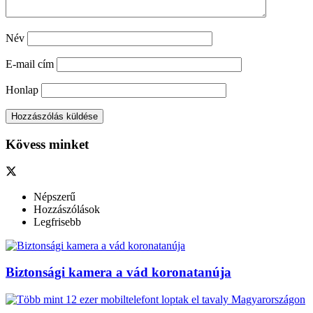
Név
E-mail cím
Honlap
Kövess minket
Népszerű
Hozzászólások
Legfrisebb
Biztonsági kamera a vád koronatanúja