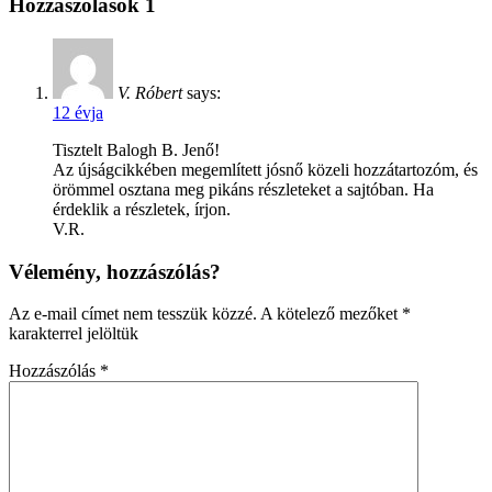
Hozzászólások
1
V. Róbert
says:
12 évja
Tisztelt Balogh B. Jenő!
Az újságcikkében megemlített jósnő közeli hozzátartozóm, és
örömmel osztana meg pikáns részleteket a sajtóban. Ha
érdeklik a részletek, írjon.
V.R.
Vélemény, hozzászólás?
Az e-mail címet nem tesszük közzé.
A kötelező mezőket
*
karakterrel jelöltük
Hozzászólás
*