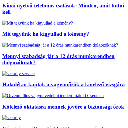
Kínai nyelvű telefonos csalások: Minden, amit tudni
kell
Mit tegyünk ha kigyullad a kémény?
Mennyi szabadság jár a 12 órás munkarendben
dolgozóknak?
Haladékot kaptak a vagyonőrök a kötelező vizsgára
Kötelező oktatásra mennek jövőre a biztonsági őrök