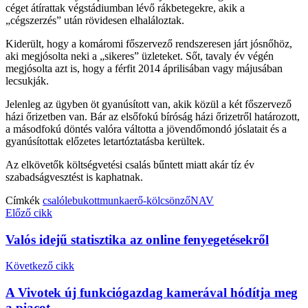
céget átírattak végstádiumban lévő rákbetegekre, akik a
„cégszerzés” után rövidesen elhaláloztak.
Kiderült, hogy a komáromi főszervező rendszeresen járt jósnőhöz,
aki megjósolta neki a „sikeres” üzleteket. Sőt, tavaly év végén
megjósolta azt is, hogy a férfit 2014 áprilisában vagy májusában
lecsukják.
Jelenleg az ügyben öt gyanúsított van, akik közül a két főszervező
házi őrizetben van. Bár az elsőfokú bíróság házi őrizetről határozott,
a másodfokú döntés valóra váltotta a jövendőmondó jóslatait és a
gyanúsítottak előzetes letartóztatásba kerültek.
Az elkövetők költségvetési csalás bűntett miatt akár tíz év
szabadságvesztést is kaphatnak.
Címkék
csaló
lebukott
munkaerő-kölcsönző
NAV
Előző cikk
Valós idejű statisztika az online fenyegetésekről
Következő cikk
A Vivotek új funkciógazdag kamerával hódítja meg
a piacot