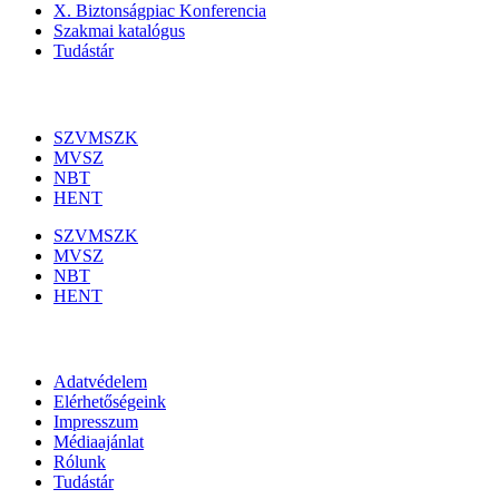
X. Biztonságpiac Konferencia
Szakmai katalógus
Tudástár
Szakmai szervezetek
SZVMSZK
MVSZ
NBT
HENT
SZVMSZK
MVSZ
NBT
HENT
Információk
Adatvédelem
Elérhetőségeink
Impresszum
Médiaajánlat
Rólunk
Tudástár