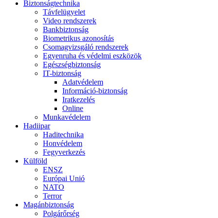
Biztonságtechnika
Távfelügyelet
Video rendszerek
Bankbiztonság
Biometrikus azonosítás
Csomagvizsgáló rendszerek
Egyenruha és védelmi eszközök
Egészségbiztonság
IT-biztonság
Adatvédelem
Információ-biztonság
Iratkezelés
Online
Munkavédelem
Hadiipar
Haditechnika
Honvédelem
Fegyverkezés
Külföld
ENSZ
Európai Unió
NATO
Terror
Magánbiztonság
Polgárőrség