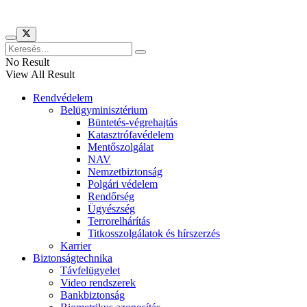
No Result
View All Result
Rendvédelem
Belügyminisztérium
Büntetés-végrehajtás
Katasztrófavédelem
Mentőszolgálat
NAV
Nemzetbiztonság
Polgári védelem
Rendőrség
Ügyészség
Terrorelhárítás
Titkosszolgálatok és hírszerzés
Karrier
Biztonságtechnika
Távfelügyelet
Video rendszerek
Bankbiztonság