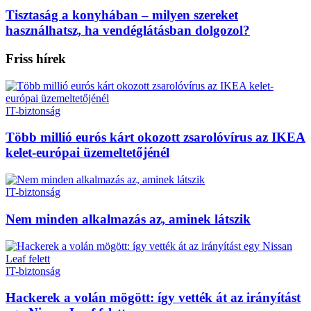
Tisztaság a konyhában – milyen szereket
használhatsz, ha vendéglátásban dolgozol?
Friss hírek
IT-biztonság
Több millió eurós kárt okozott zsarolóvírus az IKEA
kelet-európai üzemeltetőjénél
IT-biztonság
Nem minden alkalmazás az, aminek látszik
IT-biztonság
Hackerek a volán mögött: így vették át az irányítást