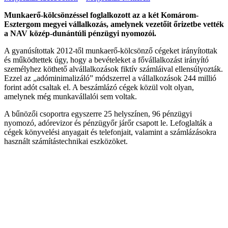
Munkaerő-kölcsönzéssel foglalkozott az a két Komárom-
Esztergom megyei vállalkozás, amelynek vezetőit őrizetbe vették
a NAV közép-dunántúli pénzügyi nyomozói.
A gyanúsítottak 2012-től munkaerő-kölcsönző cégeket irányítottak
és működtettek úgy, hogy a bevételeket a fővállalkozást irányító
személyhez köthető alvállalkozások fiktív számláival ellensúlyozták.
Ezzel az „adóminimalizáló” módszerrel a vállalkozások 244 millió
forint adót csaltak el. A beszámlázó cégek közül volt olyan,
amelynek még munkavállalói sem voltak.
A bűnözői csoportra egyszerre 25 helyszínen, 96 pénzügyi
nyomozó, adórevizor és pénzügyőr járőr csapott le. Lefoglalták a
cégek könyvelési anyagait és telefonjait, valamint a számlázásokra
használt számítástechnikai eszközöket.