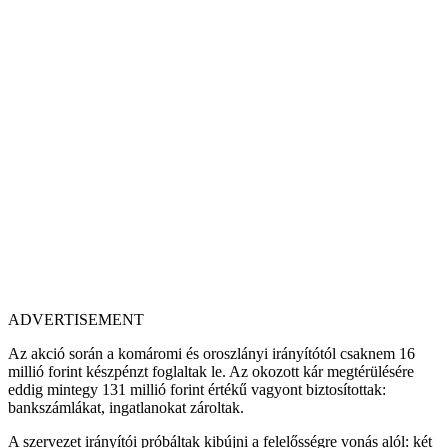
ADVERTISEMENT
Az akció során a komáromi és oroszlányi irányítótól csaknem 16
millió forint készpénzt foglaltak le. Az okozott kár megtérülésére
eddig mintegy 131 millió forint értékű vagyont biztosítottak:
bankszámlákat, ingatlanokat zároltak.
A szervezet irányítói próbáltak kibújni a felelősségre vonás alól: két