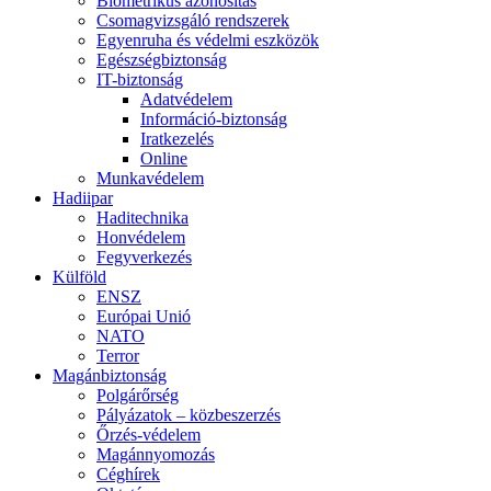
Biometrikus azonosítás
Csomagvizsgáló rendszerek
Egyenruha és védelmi eszközök
Egészségbiztonság
IT-biztonság
Adatvédelem
Információ-biztonság
Iratkezelés
Online
Munkavédelem
Hadiipar
Haditechnika
Honvédelem
Fegyverkezés
Külföld
ENSZ
Európai Unió
NATO
Terror
Magánbiztonság
Polgárőrség
Pályázatok – közbeszerzés
Őrzés-védelem
Magánnyomozás
Céghírek