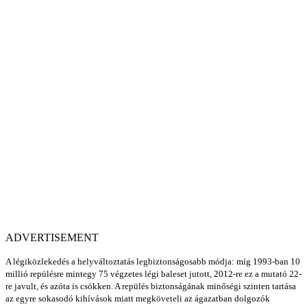
ADVERTISEMENT
A légiközlekedés a helyváltoztatás legbiztonságosabb módja: míg 1993-ban 10
millió repülésre mintegy 75 végzetes légi baleset jutott, 2012-re ez a mutató 22-
re javult, és azóta is csökken. A repülés biztonságának minőségi szinten tartása
az egyre sokasodó kihívások miatt megköveteli az ágazatban dolgozók