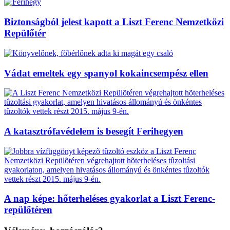
Biztonságból jelest kapott a Liszt Ferenc Nemzetközi
Repülőtér
Vádat emeltek egy spanyol kokaincsempész ellen
A katasztrófavédelem is besegít Ferihegyen
A nap képe: hőterheléses gyakorlat a Liszt Ferenc-
repülőtéren