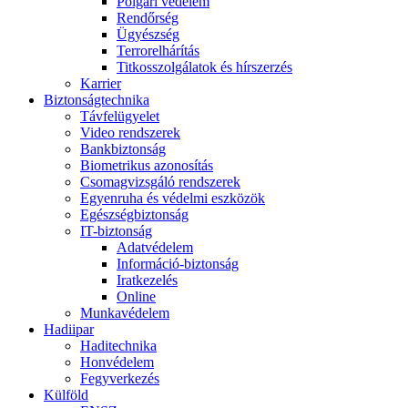
Polgári védelem
Rendőrség
Ügyészség
Terrorelhárítás
Titkosszolgálatok és hírszerzés
Karrier
Biztonságtechnika
Távfelügyelet
Video rendszerek
Bankbiztonság
Biometrikus azonosítás
Csomagvizsgáló rendszerek
Egyenruha és védelmi eszközök
Egészségbiztonság
IT-biztonság
Adatvédelem
Információ-biztonság
Iratkezelés
Online
Munkavédelem
Hadiipar
Haditechnika
Honvédelem
Fegyverkezés
Külföld