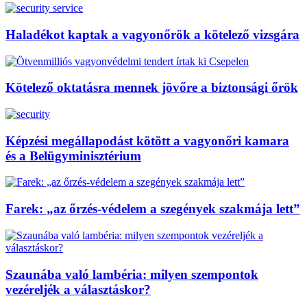
Haladékot kaptak a vagyonőrök a kötelező vizsgára
Kötelező oktatásra mennek jövőre a biztonsági őrök
Képzési megállapodást kötött a vagyonőri kamara
és a Belügyminisztérium
Farek: „az őrzés-védelem a szegények szakmája lett”
Szaunába való lambéria: milyen szempontok
vezéreljék a választáskor?