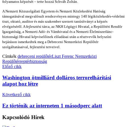
folyamatos képzését – tette hozzá Schváb Zoltán.
A Nemzeti Közszolgálati Egyetem és Nemzeti Közlekedési Hatóság
támogatásával megvalósult rendezvényen mintegy 140 légiközlekedés-védelmi
tiszt, oktató, auditor és más szakember szerzett tanúsítványt a képzés
elvégzéséről. A fejlesztési tárca, az NKH Légügyi Hivatal, a Repülőtéri Rendőr
Igazgatóság, a Nemzeti Adó- és Vámhivatal és a Nemzeti Élelmiszerlánc-
biztonsági Hivatal képviselőinek előadásai után a résztvevők helyszíni
bejáráson ismerkedtek meg a Debreceni Nemzetközi Repülőtér
szolgáltatásaival, fejlesztési terveivel.
Címkék
debreceni repülőtér
Liszt Ferenc Nemzetközi
Repülőtér
reptérbiztonság
Előző cikk
Washington ötmilliárd dolláros terrorelhárítási
alapot hoz létre
Következő cikk
Ez történik az interneten 1 másodperc alatt
Kapcsolódó
Hírek