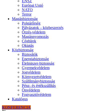
ENSZ
Európai Unió
NATO
Terror
Magánbiztonság
Polgárőrség
Pályázatok – közbeszerzés
Őrzés-védelem
Magánnyomozás
Céghírek
Oktatás
Közbiztonság
Biztosítók
Energiabiztonság
Élelmiszer-biztonság
Gyermekvédelem
Jogvédelem
Környezetvédelem
Szállítmánybiztonság
Pénz- és értékszállítás
Önvédelem
Fogyasztóvédelem
Katalógus
KONFERENCIA