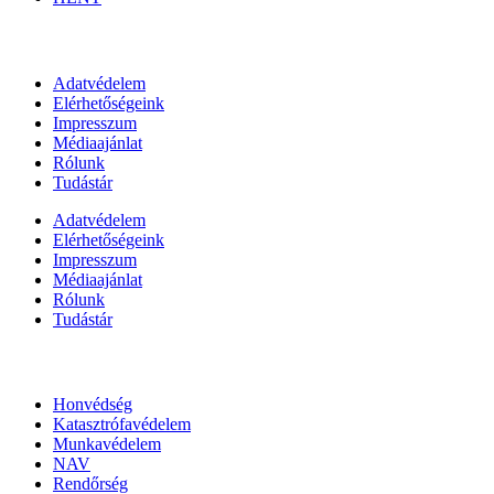
Információk
Adatvédelem
Elérhetőségeink
Impresszum
Médiaajánlat
Rólunk
Tudástár
Adatvédelem
Elérhetőségeink
Impresszum
Médiaajánlat
Rólunk
Tudástár
Állami szervezetek
Honvédség
Katasztrófavédelem
Munkavédelem
NAV
Rendőrség