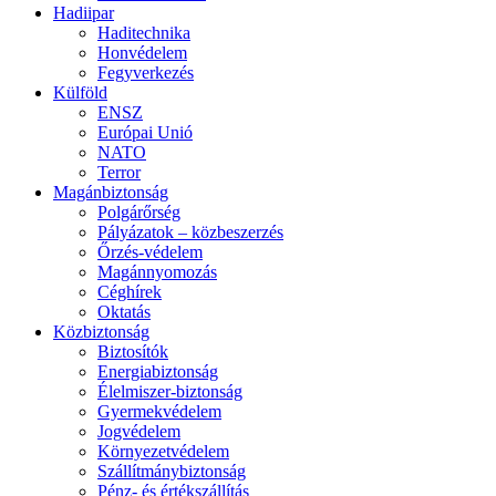
Hadiipar
Haditechnika
Honvédelem
Fegyverkezés
Külföld
ENSZ
Európai Unió
NATO
Terror
Magánbiztonság
Polgárőrség
Pályázatok – közbeszerzés
Őrzés-védelem
Magánnyomozás
Céghírek
Oktatás
Közbiztonság
Biztosítók
Energiabiztonság
Élelmiszer-biztonság
Gyermekvédelem
Jogvédelem
Környezetvédelem
Szállítmánybiztonság
Pénz- és értékszállítás