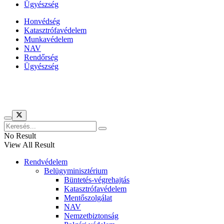
Ügyészség
Honvédség
Katasztrófavédelem
Munkavédelem
NAV
Rendőrség
Ügyészség
Híreinket szemlézi
No Result
View All Result
Rendvédelem
Belügyminisztérium
Büntetés-végrehajtás
Katasztrófavédelem
Mentőszolgálat
NAV
Nemzetbiztonság