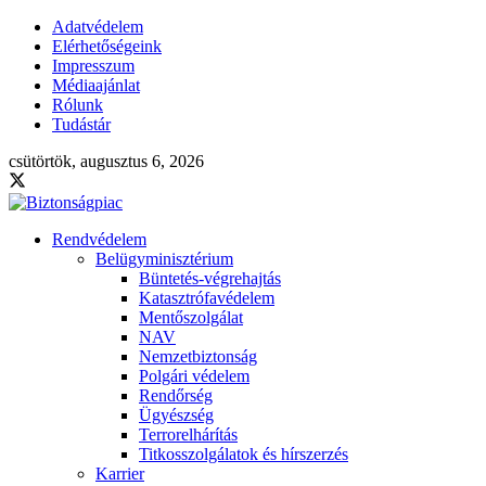
Adatvédelem
Elérhetőségeink
Impresszum
Médiaajánlat
Rólunk
Tudástár
csütörtök, augusztus 6, 2026
Rendvédelem
Belügyminisztérium
Büntetés-végrehajtás
Katasztrófavédelem
Mentőszolgálat
NAV
Nemzetbiztonság
Polgári védelem
Rendőrség
Ügyészség
Terrorelhárítás
Titkosszolgálatok és hírszerzés
Karrier