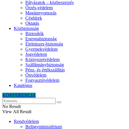
Pályázatok – közbeszerzés
Őrzés-védelem
Magánnyomozás
Céghírek
Oktatás
Közbiztonság
Biztosítók
Energiabiztonság
Élelmiszer-biztonság
Gyermekvédelem
Jogvédelem
Környezetvédelem
Szállítmánybiztonság
Pénz- és értékszállítás
Önvédelem
Fogyasztóvédelem
Katalógus
KONFERENCIA
No Result
View All Result
Rendvédelem
Belügyminisztérium