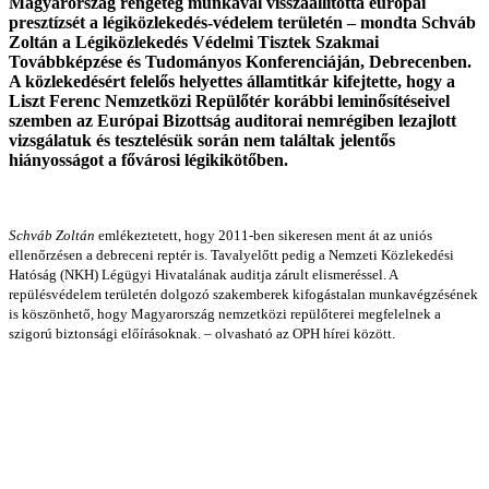
Magyarország rengeteg munkával visszaállította európai
presztízsét a légiközlekedés-védelem területén – mondta Schváb
Zoltán a Légiközlekedés Védelmi Tisztek Szakmai
Továbbképzése és Tudományos Konferenciáján, Debrecenben.
A közlekedésért felelős helyettes államtitkár kifejtette, hogy a
Liszt Ferenc Nemzetközi Repülőtér korábbi leminősítéseivel
szemben az Európai Bizottság auditorai nemrégiben lezajlott
vizsgálatuk és tesztelésük során nem találtak jelentős
hiányosságot a fővárosi légikikötőben.
Schváb Zoltán
emlékeztetett, hogy 2011-ben sikeresen ment át az uniós
ellenőrzésen a debreceni reptér is. Tavalyelőtt pedig a Nemzeti Közlekedési
Hatóság (NKH) Légügyi Hivatalának auditja zárult elismeréssel. A
repülésvédelem területén dolgozó szakemberek kifogástalan munkavégzésének
is köszönhető, hogy Magyarország nemzetközi repülőterei megfelelnek a
szigorú biztonsági előírásoknak. – olvasható az OPH hírei között.