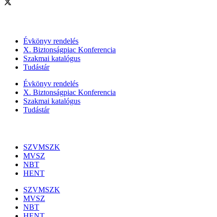
Szolgáltatásaink
Évkönyv rendelés
X. Biztonságpiac Konferencia
Szakmai katalógus
Tudástár
Évkönyv rendelés
X. Biztonságpiac Konferencia
Szakmai katalógus
Tudástár
Szakmai szervezetek
SZVMSZK
MVSZ
NBT
HENT
SZVMSZK
MVSZ
NBT
HENT