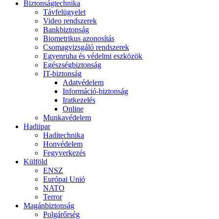
Biztonságtechnika
Távfelügyelet
Video rendszerek
Bankbiztonság
Biometrikus azonosítás
Csomagvizsgáló rendszerek
Egyenruha és védelmi eszközök
Egészségbiztonság
IT-biztonság
Adatvédelem
Információ-biztonság
Iratkezelés
Online
Munkavédelem
Hadiipar
Haditechnika
Honvédelem
Fegyverkezés
Külföld
ENSZ
Európai Unió
NATO
Terror
Magánbiztonság
Polgárőrség