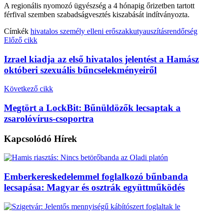
A regionális nyomozó ügyészség a 4 hónapig őrizetben tartott
férfival szemben szabadságvesztés kiszabását indítványozta.
Címkék
hivatalos személy elleni erőszak
kutyauszítás
rendőrség
Előző cikk
Izrael kiadja az első hivatalos jelentést a Hamász
októberi szexuális bűncselekményeiről
Következő cikk
Megtört a LockBit: Bűnüldözők lecsaptak a
zsarolóvírus-csoportra
Kapcsolódó
Hírek
Emberkereskedelemmel foglalkozó bűnbanda
lecsapása: Magyar és osztrák együttműködés