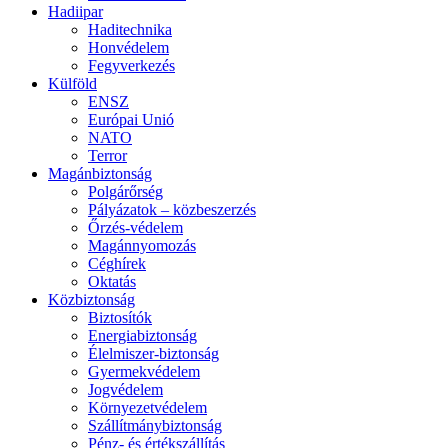
Hadiipar
Haditechnika
Honvédelem
Fegyverkezés
Külföld
ENSZ
Európai Unió
NATO
Terror
Magánbiztonság
Polgárőrség
Pályázatok – közbeszerzés
Őrzés-védelem
Magánnyomozás
Céghírek
Oktatás
Közbiztonság
Biztosítók
Energiabiztonság
Élelmiszer-biztonság
Gyermekvédelem
Jogvédelem
Környezetvédelem
Szállítmánybiztonság
Pénz- és értékszállítás