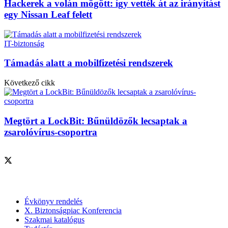
Hackerek a volán mögött: így vették át az irányítást
egy Nissan Leaf felett
IT-biztonság
Támadás alatt a mobilfizetési rendszerek
Következő cikk
Megtört a LockBit: Bűnüldözők lecsaptak a
zsarolóvírus-csoportra
Szolgáltatásaink
Évkönyv rendelés
X. Biztonságpiac Konferencia
Szakmai katalógus