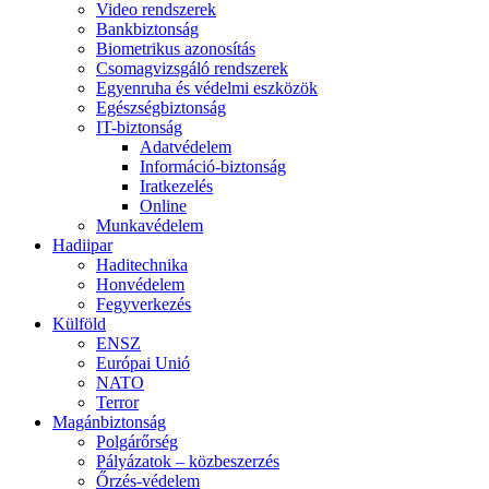
Video rendszerek
Bankbiztonság
Biometrikus azonosítás
Csomagvizsgáló rendszerek
Egyenruha és védelmi eszközök
Egészségbiztonság
IT-biztonság
Adatvédelem
Információ-biztonság
Iratkezelés
Online
Munkavédelem
Hadiipar
Haditechnika
Honvédelem
Fegyverkezés
Külföld
ENSZ
Európai Unió
NATO
Terror
Magánbiztonság
Polgárőrség
Pályázatok – közbeszerzés
Őrzés-védelem