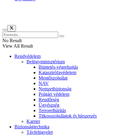
Híreinket szemlézi
No Result
View All Result
Rendvédelem
Belügyminisztérium
Büntetés-végrehajtás
Katasztrófavédelem
Mentőszolgálat
NAV
Nemzetbiztonság
Polgári védelem
Rendőrség
Ügyészség
Terrorelhárítás
Titkosszolgálatok és hírszerzés
Karrier
Biztonságtechnika
Távfelügyelet