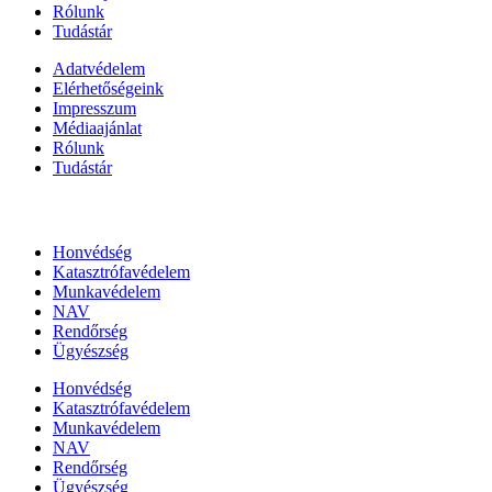
Rólunk
Tudástár
Adatvédelem
Elérhetőségeink
Impresszum
Médiaajánlat
Rólunk
Tudástár
Állami szervezetek
Honvédség
Katasztrófavédelem
Munkavédelem
NAV
Rendőrség
Ügyészség
Honvédség
Katasztrófavédelem
Munkavédelem
NAV
Rendőrség
Ügyészség