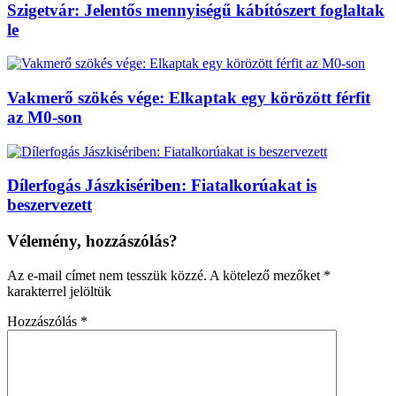
Szigetvár: Jelentős mennyiségű kábítószert foglaltak
le
Vakmerő szökés vége: Elkaptak egy körözött férfit
az M0-son
Dílerfogás Jászkisériben: Fiatalkorúakat is
beszervezett
Vélemény, hozzászólás?
Az e-mail címet nem tesszük közzé.
A kötelező mezőket
*
karakterrel jelöltük
Hozzászólás
*