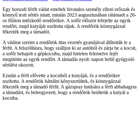
Egy borsodi férfit vádat emeltek hivatalos személy elleni erőszak és
könnyű testi sértés miatt, miután 2023 augusztusában rátámadt a 26-
os főúton intézkedő rendőrökre. A sofőr először lefejelte az egyik
rendőrt, majd kutyáját uszította rájuk. A rendőrök könnygázzal
fékezték meg a támadót.
A vádirat szerint a rendőrök ittas vezetés gyanújával állították le a
férfit. A felszólításra, hogy szálljon ki az autóból és zárja be a kocsit,
a sofőr behajolt a gépkocsiba, majd hirtelen felemelve fejét
megütötte az egyik rendőrt. A támadás nyolc napon belül gyógyuló
sérülést okozott.
Ezután a férfi elővette a kocsiból a kutyáját, és a rendőrökre
uszította. A rendőrök hátrálni kényszerültek, és könnygázzal
fékezték meg a támadó férfit. A gázspray hatására a férfi abbahagyta
a támadást, és beleegyezett, hogy a rendőrök beültetik a kutyát a
kocsiba.