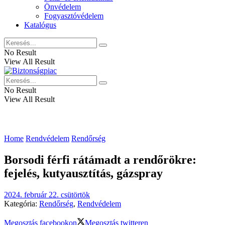
Önvédelem
Fogyasztóvédelem
Katalógus
No Result
View All Result
No Result
View All Result
Home
Rendvédelem
Rendőrség
Borsodi férfi rátámadt a rendőrökre:
fejelés, kutyausztítás, gázspray
2024. február 22. csütörtök
Kategória:
Rendőrség
,
Rendvédelem
Megosztás facebookon
Megosztás twitteren