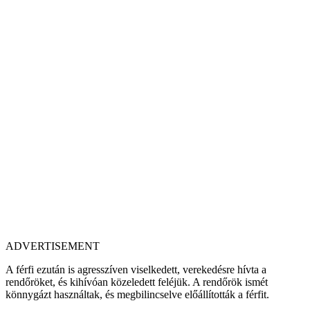
ADVERTISEMENT
A férfi ezután is agresszíven viselkedett, verekedésre hívta a
rendőröket, és kihívóan közeledett feléjük. A rendőrök ismét
könnygázt használtak, és megbilincselve előállították a férfit.