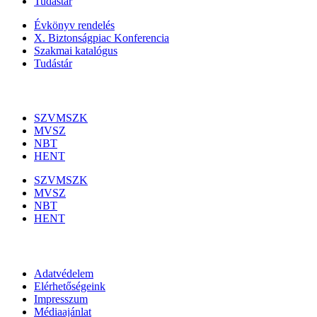
Tudástár
Évkönyv rendelés
X. Biztonságpiac Konferencia
Szakmai katalógus
Tudástár
Szakmai szervezetek
SZVMSZK
MVSZ
NBT
HENT
SZVMSZK
MVSZ
NBT
HENT
Információk
Adatvédelem
Elérhetőségeink
Impresszum
Médiaajánlat