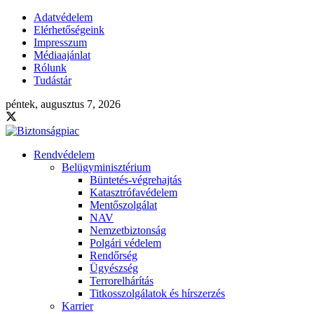
Adatvédelem
Elérhetőségeink
Impresszum
Médiaajánlat
Rólunk
Tudástár
péntek, augusztus 7, 2026
Rendvédelem
Belügyminisztérium
Büntetés-végrehajtás
Katasztrófavédelem
Mentőszolgálat
NAV
Nemzetbiztonság
Polgári védelem
Rendőrség
Ügyészség
Terrorelhárítás
Titkosszolgálatok és hírszerzés
Karrier