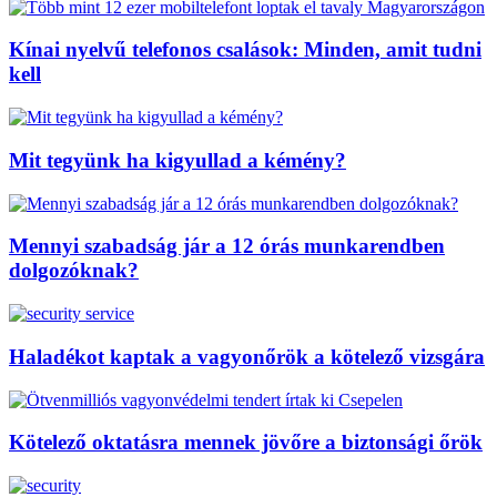
Kínai nyelvű telefonos csalások: Minden, amit tudni
kell
Mit tegyünk ha kigyullad a kémény?
Mennyi szabadság jár a 12 órás munkarendben
dolgozóknak?
Haladékot kaptak a vagyonőrök a kötelező vizsgára
Kötelező oktatásra mennek jövőre a biztonsági őrök