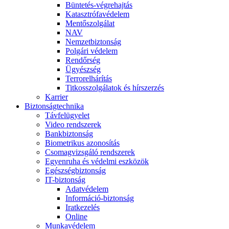
Büntetés-végrehajtás
Katasztrófavédelem
Mentőszolgálat
NAV
Nemzetbiztonság
Polgári védelem
Rendőrség
Ügyészség
Terrorelhárítás
Titkosszolgálatok és hírszerzés
Karrier
Biztonságtechnika
Távfelügyelet
Video rendszerek
Bankbiztonság
Biometrikus azonosítás
Csomagvizsgáló rendszerek
Egyenruha és védelmi eszközök
Egészségbiztonság
IT-biztonság
Adatvédelem
Információ-biztonság
Iratkezelés
Online
Munkavédelem