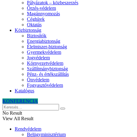
Pályázatok – közbeszerzés
Őrzés-védelem
Magánnyomozás
Céghírek
Oktatás
Közbiztonság
Biztosítók
Energiabiztonság
Élelmiszer-biztonság
Gyermekvédelem
Jogvédelem
Környezetvédelem
Szállítmánybiztonság
Pénz- és értékszállítás
Önvédelem
Fogyasztóvédelem
Katalógus
KONFERENCIA
No Result
View All Result
Rendvédelem
Belügyminisztérium