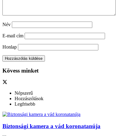
Név
E-mail cím
Honlap
Kövess minket
Népszerű
Hozzászólások
Legfrisebb
Biztonsági kamera a vád koronatanúja