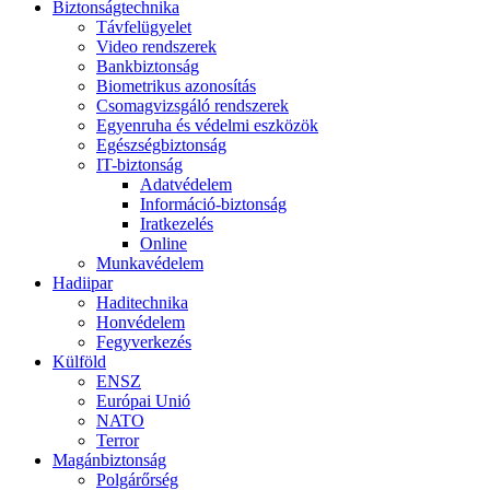
Biztonságtechnika
Távfelügyelet
Video rendszerek
Bankbiztonság
Biometrikus azonosítás
Csomagvizsgáló rendszerek
Egyenruha és védelmi eszközök
Egészségbiztonság
IT-biztonság
Adatvédelem
Információ-biztonság
Iratkezelés
Online
Munkavédelem
Hadiipar
Haditechnika
Honvédelem
Fegyverkezés
Külföld
ENSZ
Európai Unió
NATO
Terror
Magánbiztonság
Polgárőrség