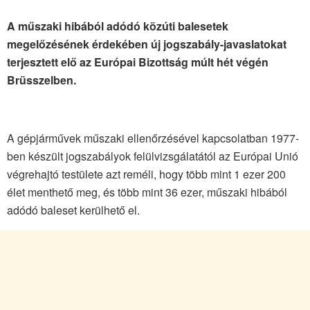
A műszaki hibából adódó közúti balesetek
megelőzésének érdekében új jogszabály-javaslatokat
terjesztett elő az Európai Bizottság múlt hét végén
Brüsszelben.
A gépjárművek műszaki ellenőrzésével kapcsolatban 1977-
ben készült jogszabályok felülvizsgálatától az Európai Unió
végrehajtó testülete azt reméli, hogy több mint 1 ezer 200
élet menthető meg, és több mint 36 ezer, műszaki hibából
adódó baleset kerülhető el.