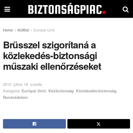
Home
Külföld
Európai Unió
Brüsszel szigorítaná a
közlekedés-biztonsági
műszaki ellenőrzéseket
2012. július 18. szerda
Kategória:
Európai Unió
,
Közbiztonság
,
Közlekedés-biztonság
,
Rendvédelem