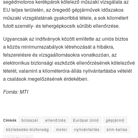
segédmotoros kerékpárok kötelező műszaki vizsgálata az
EU teljes területén, az öregedő gépjárművek időszakos
műszaki vizsgálatának gyakoribbá tétele, a sok kilométert
futott személy- és tehergépkocsik sűrűbb ellenőrzése.
Ugyancsak az indítványok között említette az uniós biztos
a közös minimumszabályok létrehozását a hibákra,
felszerelésre és vizsgaállomásokra vonatkozóan, az
elektronikus biztonsági eszközök ellenőrzésének kötelezővé
tételét, valamint a kilométeróra-állás nyilvántartásba vételét
a csalások megelőzésének érdekében.
Forrás: MTI
Címkék
brüsszel
ellenőrzés
Európai Unió
gépjármű
közlekedés-biztonság
motor
nyilvántartás
siim kallas