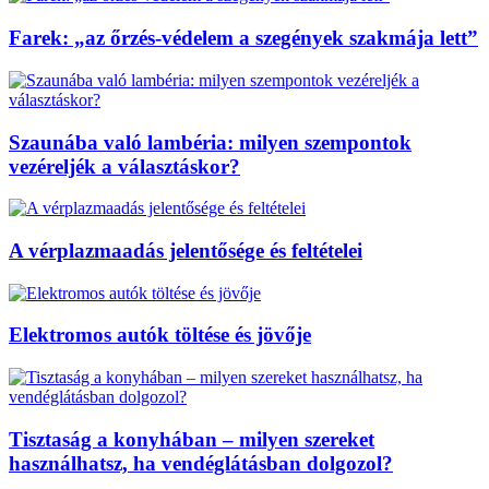
Farek: „az őrzés-védelem a szegények szakmája lett”
Szaunába való lambéria: milyen szempontok
vezéreljék a választáskor?
A vérplazmaadás jelentősége és feltételei
Elektromos autók töltése és jövője
Tisztaság a konyhában – milyen szereket
használhatsz, ha vendéglátásban dolgozol?