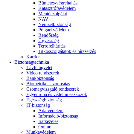
Büntetés-végrehajtás
Katasztrófavédelem
Mentőszolgálat
NAV
Nemzetbiztonság
Polgári védelem
Rendőrség
Ügyészség
Terrorelhárítás
Titkosszolgálatok és hírszerzés
Karrier
Biztonságtechnika
Távfelügyelet
Video rendszerek
Bankbiztonság
Biometrikus azonosítás
Csomagvizsgáló rendszerek
Egyenruha és védelmi eszközök
Egészségbiztonság
IT-biztonság
Adatvédelem
Információ-biztonság
Iratkezelés
Online
Munkavédelem