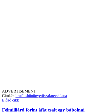
ADVERTISEMENT
Címkék
brutális
bűnügy
erőszak
nevelőapa
Előző cikk
Félmilliárd forint áfát csalt egy bábolnai