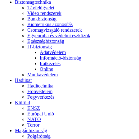
Biztonságtechnika
Távfelügyelet
Video rendszerek
Bankbiztonság
Biometrikus azonosítás
Csomagvizsgáló rendszerek
Egyenruha és védelmi eszközök
Egészségbiztonság
IT-biztonság
Adatvédelem
Információ-biztonság
Iratkezelés
Online
Munkavédelem
Hadiipar
Haditechnika
Honvédelem
Fegyverkezés
Külföld
ENSZ
Európai Unió
NATO
Terror
Magánbiztonság
Polgárőrség