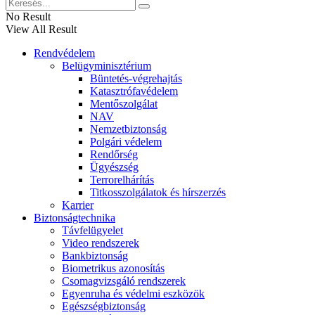
No Result
View All Result
Rendvédelem
Belügyminisztérium
Büntetés-végrehajtás
Katasztrófavédelem
Mentőszolgálat
NAV
Nemzetbiztonság
Polgári védelem
Rendőrség
Ügyészség
Terrorelhárítás
Titkosszolgálatok és hírszerzés
Karrier
Biztonságtechnika
Távfelügyelet
Video rendszerek
Bankbiztonság
Biometrikus azonosítás
Csomagvizsgáló rendszerek
Egyenruha és védelmi eszközök
Egészségbiztonság