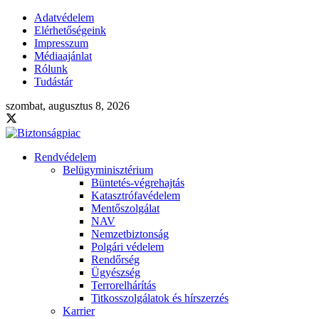
Adatvédelem
Elérhetőségeink
Impresszum
Médiaajánlat
Rólunk
Tudástár
szombat, augusztus 8, 2026
Rendvédelem
Belügyminisztérium
Büntetés-végrehajtás
Katasztrófavédelem
Mentőszolgálat
NAV
Nemzetbiztonság
Polgári védelem
Rendőrség
Ügyészség
Terrorelhárítás
Titkosszolgálatok és hírszerzés
Karrier