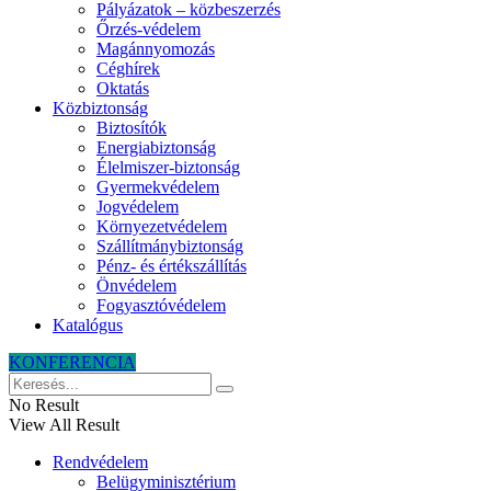
Pályázatok – közbeszerzés
Őrzés-védelem
Magánnyomozás
Céghírek
Oktatás
Közbiztonság
Biztosítók
Energiabiztonság
Élelmiszer-biztonság
Gyermekvédelem
Jogvédelem
Környezetvédelem
Szállítmánybiztonság
Pénz- és értékszállítás
Önvédelem
Fogyasztóvédelem
Katalógus
KONFERENCIA
No Result
View All Result
Rendvédelem
Belügyminisztérium