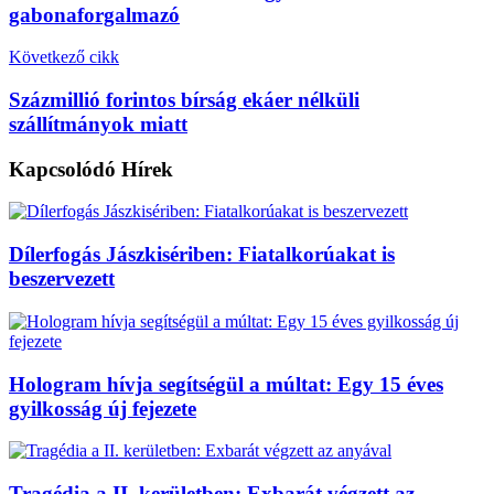
gabonaforgalmazó
Következő cikk
Százmillió forintos bírság ekáer nélküli
szállítmányok miatt
Kapcsolódó
Hírek
Dílerfogás Jászkisériben: Fiatalkorúakat is
beszervezett
Hologram hívja segítségül a múltat: Egy 15 éves
gyilkosság új fejezete
Tragédia a II. kerületben: Exbarát végzett az