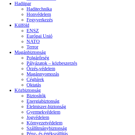
Hadiipar
Haditechnika
Honvédelem
Fegyverkezés
Külföld
ENSZ
Európai Unió
NATO
Terror
Magánbiztonság
Polgárőrség
Pályázatok – közbeszerzés
Őrzés-védelem
Magánnyomozás
Céghírek
Oktatás
Közbiztonság
Biztosítók
Energiabiztonság
Élelmiszer-biztonság
Gyermekvédelem
Jogvédelem
Környezetvédelem
Szállítmánybiztonság
Pénz- és értékszállítás