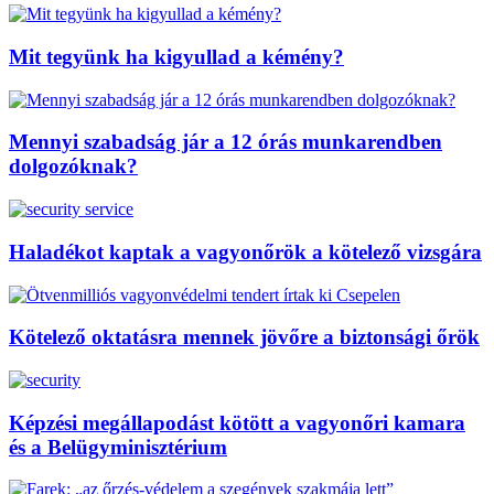
Mit tegyünk ha kigyullad a kémény?
Mennyi szabadság jár a 12 órás munkarendben
dolgozóknak?
Haladékot kaptak a vagyonőrök a kötelező vizsgára
Kötelező oktatásra mennek jövőre a biztonsági őrök
Képzési megállapodást kötött a vagyonőri kamara
és a Belügyminisztérium