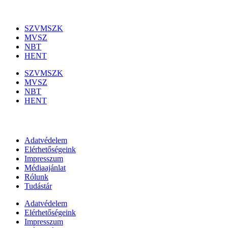
Szakmai szervezetek
SZVMSZK
MVSZ
NBT
HENT
SZVMSZK
MVSZ
NBT
HENT
Információk
Adatvédelem
Elérhetőségeink
Impresszum
Médiaajánlat
Rólunk
Tudástár
Adatvédelem
Elérhetőségeink
Impresszum