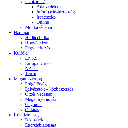
IT-biztonság
Adatvédelem
Információ-biztonság
Iratkezelés
Online
Munkavédelem
Hadiipar
Haditechnika
Honvédelem
Fegyverkezés
Külföld
ENSZ
Európai Unió
NATO
Terror
Magánbiztonság
Polgárőrség
Pályázatok – közbeszerzés
Őrzés-védelem
Magánnyomozás
Céghírek
Oktatás
Közbiztonság
Biztosítók
Energiabiztonság