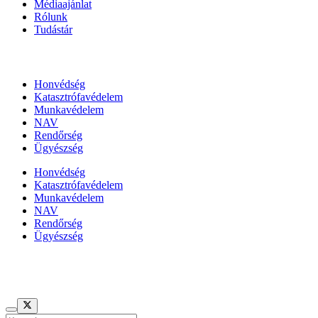
Médiaajánlat
Rólunk
Tudástár
Állami szervezetek
Honvédség
Katasztrófavédelem
Munkavédelem
NAV
Rendőrség
Ügyészség
Honvédség
Katasztrófavédelem
Munkavédelem
NAV
Rendőrség
Ügyészség
Híreinket szemlézi