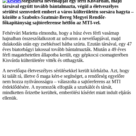
Megszúrta nevelőapját egy férfi Kisvárdán, majd
társával együtt tovább bántalmazta, végül a életveszélyes
sérülést szenvedett embert a város külterületén sorsára hagyta –
közölte a Szabolcs-Szatmár-Bereg Megyei Rendőr-
főkapitányság sajtóreferense hétfőn az MTI-vel.
Fehérvári Marietta elmondta, hogy a húsz éves férfi vasárnap
hajnalban összeszólalkozott az udvaron a nevelőapjával, majd
dulakodás után egy zsebkéssel hátba szúrta. Ezután társával, egy 47
éves biatorbágyi lakossal tovább bántalmazták. Miután a 49 éves
férfi magatehetetlen állapotba került, egy gépkocsi csomagterében
Kisvárda külterületére vitték és otthagyták.
A nevelőapa életveszélyes sérülésekkel került kórházba. Azt, hogy
ki talált rá, illetve ő maga kért-e segítséget, a rendőrség egyelőre
nem hozza nyilvánosságra – válaszolta a sajtóreferens az MTI
érdeklődésére. A nyomozók elfogták a szurkálót és társát,
mindketten őrizetbe kerültek, emberölési kísérlet miatt indult eljárás
ellenük.