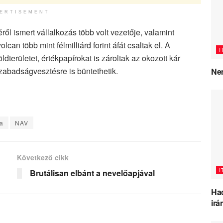
ERTISEMENT
 ismert vállalkozás több volt vezetője, valamint
an több mint félmilliárd forint áfát csaltak el. A
I
területet, értékpapírokat is zároltak az okozott kár
zabadságvesztésre is büntethetik.
Nem
ta
NAV
Következő cikk
I
Brutálisan elbánt a nevelőapjával
Hac
irá