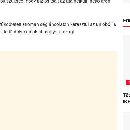
lt szükség, hogy biztosítsák az áfa nélküli, nettó áron
Fri
 működtetett stróman cégláncolaton keresztül az unióból is
t feltüntetve adtak el magyarországi
I
Töb
IKE