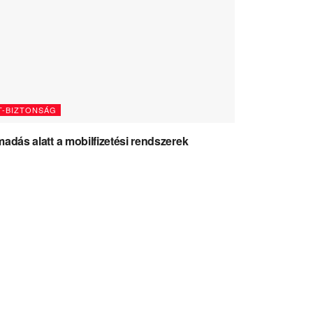
T-BIZTONSÁG
adás alatt a mobilfizetési rendszerek