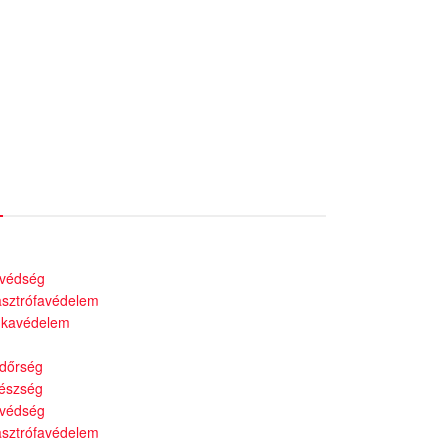
ami szervezetek
védség
asztrófavédelem
kavédelem
dőrség
észség
védség
asztrófavédelem