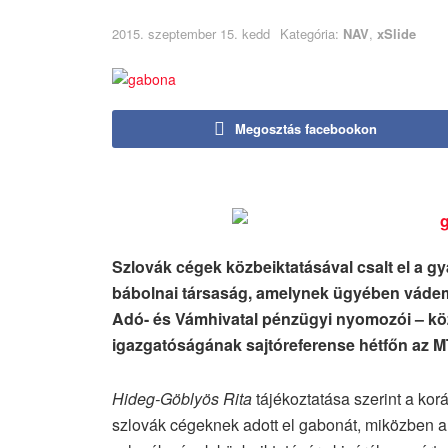
2015. szeptember 15. kedd
Kategória:
NAV
,
xSlide
Megosztás facebookon
Szlovák cégek közbeiktatásával csalt el a gyan
bábolnai társaság, amelynek ügyében vádemelé
Adó- és Vámhivatal pénzügyi nyomozói – köz
igazgatóságának sajtóreferense hétfőn az MT
Hideg-Göblyös Rita
tájékoztatása szerint a ko
szlovák cégeknek adott el gabonát, miközben a