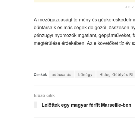
ADV
A mezőgazdasági termény és gépkereskedelméről
bűntársaik és más cégek dolgozói, összesen nyolc
pénzügyi nyomozók ingatlant, gépjárműveket, föld
megtérülése érdekében. Az elkövetőket tíz év s
Címkék
adócsalás
bűnügy
Hideg-Göblyös Ri
Előző cikk
Lelőttek egy magyar férfit Marseille-ben