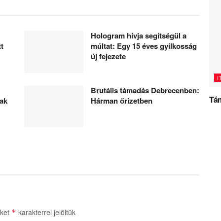
Hologram hívja segítségül a
tt
múltat: Egy 15 éves gyilkosság
új fejezete
I
Brutális támadás Debrecenben:
Tám
tak
Hárman őrizetben
őket
karakterrel jelöltük
*