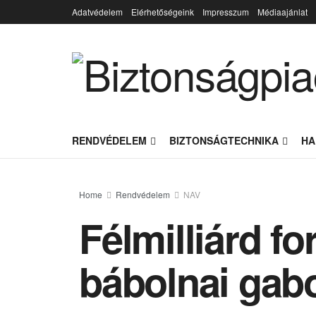
Adatvédelem
Elérhetőségeink
Impresszum
Médiaajánlat
RENDVÉDELEM
BIZTONSÁGTECHNIKA
HA
Home
Rendvédelem
NAV
Félmilliárd for
bábolnai gab