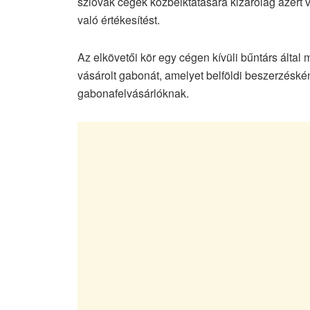
szlovák cégek közbeiktatására kizárólag azért vo
való értékesítést.
Az elkövetői kör egy cégen kívüli bűntárs által
vásárolt gabonát, amelyet belföldi beszerzéskén
gabonafelvásárlóknak.