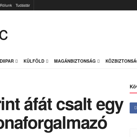
Rólunk
Tudástár
DIIPAR
KÜLFÖLD
MAGÁNBIZTONSÁG
KÖZBIZTONSÁ
Kö
int áfát csalt egy
onaforgalmazó