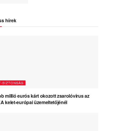
ss hírek
T-BIZTONSÁG
b millió eurós kárt okozott zsarolóvírus az
A kelet-európai üzemeltetőjénél