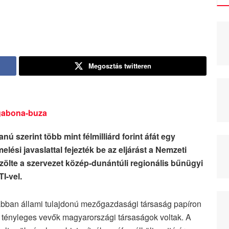
Megosztás twitteren
ú szerint több mint félmilliárd forint áfát egy
si javaslattal fejezték be az eljárást a Nemzeti
ölte a szervezet közép-dunántúli regionális bűnügyi
I-vel.
rábban állami tulajdonú mezőgazdasági társaság papíron
 tényleges vevők magyarországi társaságok voltak. A