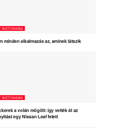
T-BIZTONSÁG
 minden alkalmazás az, aminek látszik
T-BIZTONSÁG
kerek a volán mögött: így vették át az
nyítást egy Nissan Leaf felett