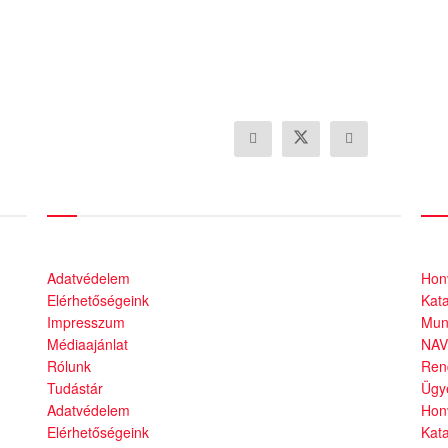
Információk
Áll
Adatvédelem
Hon
Elérhetőségeink
Kat
Impresszum
Mun
Médiaajánlat
NAV
Rólunk
Ren
Tudástár
Ügy
Adatvédelem
Hon
Elérhetőségeink
Kat