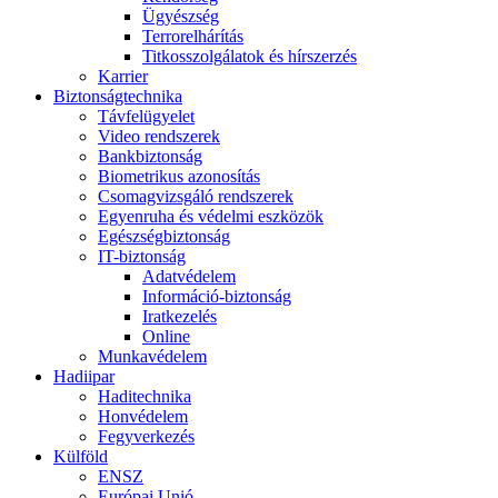
Ügyészség
Terrorelhárítás
Titkosszolgálatok és hírszerzés
Karrier
Biztonságtechnika
Távfelügyelet
Video rendszerek
Bankbiztonság
Biometrikus azonosítás
Csomagvizsgáló rendszerek
Egyenruha és védelmi eszközök
Egészségbiztonság
IT-biztonság
Adatvédelem
Információ-biztonság
Iratkezelés
Online
Munkavédelem
Hadiipar
Haditechnika
Honvédelem
Fegyverkezés
Külföld
ENSZ
Európai Unió