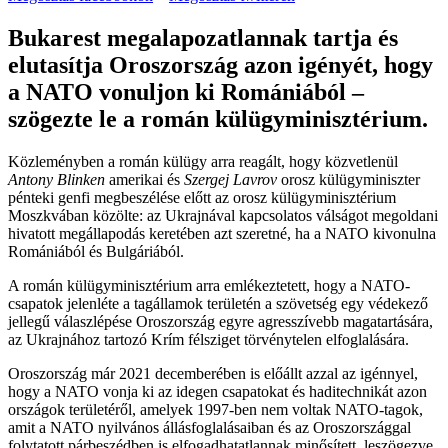
Bukarest megalapozatlannak tartja és
elutasítja Oroszország azon igényét, hogy
a NATO vonuljon ki Romániából –
szögezte le a román külügyminisztérium.
Közleményben a román külügy arra reagált, hogy közvetlenül
Antony Blinken
amerikai és
Szergej Lavrov
orosz külügyminiszter
pénteki genfi megbeszélése előtt az orosz külügyminisztérium
Moszkvában közölte: az Ukrajnával kapcsolatos válságot megoldani
hivatott megállapodás keretében azt szeretné, ha a NATO kivonulna
Romániából és Bulgáriából.
A román külügyminisztérium arra emlékeztetett, hogy a NATO-
csapatok jelenléte a tagállamok területén a szövetség egy védekező
jellegű válaszlépése Oroszország egyre agresszívebb magatartására,
az Ukrajnához tartozó Krím félsziget törvénytelen elfoglalására.
Oroszország már 2021 decemberében is előállt azzal az igénnyel,
hogy a NATO vonja ki az idegen csapatokat és haditechnikát azon
országok területéről, amelyek 1997-ben nem voltak NATO-tagok,
amit a NATO nyilvános állásfoglalásaiban és az Oroszországgal
folytatott párbeszédben is elfogadhatatlannak minősített, leszögezve,