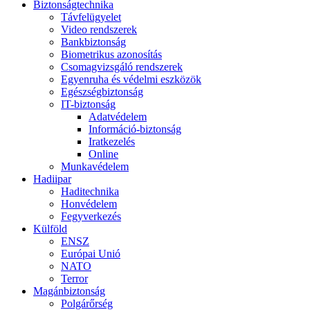
Biztonságtechnika
Távfelügyelet
Video rendszerek
Bankbiztonság
Biometrikus azonosítás
Csomagvizsgáló rendszerek
Egyenruha és védelmi eszközök
Egészségbiztonság
IT-biztonság
Adatvédelem
Információ-biztonság
Iratkezelés
Online
Munkavédelem
Hadiipar
Haditechnika
Honvédelem
Fegyverkezés
Külföld
ENSZ
Európai Unió
NATO
Terror
Magánbiztonság
Polgárőrség