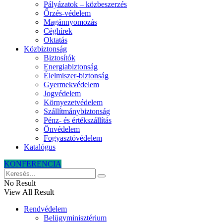
Pályázatok – közbeszerzés
Őrzés-védelem
Magánnyomozás
Céghírek
Oktatás
Közbiztonság
Biztosítók
Energiabiztonság
Élelmiszer-biztonság
Gyermekvédelem
Jogvédelem
Környezetvédelem
Szállítmánybiztonság
Pénz- és értékszállítás
Önvédelem
Fogyasztóvédelem
Katalógus
KONFERENCIA
No Result
View All Result
Rendvédelem
Belügyminisztérium