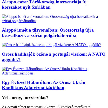
Aleppo esése: Törökország intervenciója új
korszakot nyit Szíriában
Aleppó ismét a tűzvonalban: Oroszország újra
beavatkozik a szíriai polgárháborúba
Orosz hadihajók özöne a portugál vizeken: A NATO
aggódik?
Egy Évtized Háborúban: Az Orosz-Ukrán
Konfliktus Adatvizualizációban
Vélemény, hozzászólás?
Az e-mail címet nem tesszük közzé.
A kötelező mezőket
*