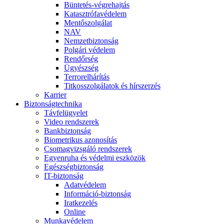
Büntetés-végrehajtás
Katasztrófavédelem
Mentőszolgálat
NAV
Nemzetbiztonság
Polgári védelem
Rendőrség
Ügyészség
Terrorelhárítás
Titkosszolgálatok és hírszerzés
Karrier
Biztonságtechnika
Távfelügyelet
Video rendszerek
Bankbiztonság
Biometrikus azonosítás
Csomagvizsgáló rendszerek
Egyenruha és védelmi eszközök
Egészségbiztonság
IT-biztonság
Adatvédelem
Információ-biztonság
Iratkezelés
Online
Munkavédelem