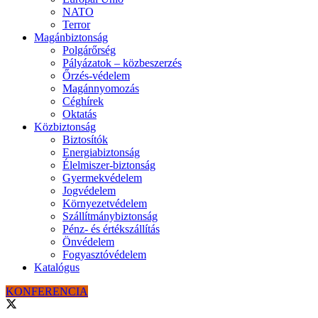
NATO
Terror
Magánbiztonság
Polgárőrség
Pályázatok – közbeszerzés
Őrzés-védelem
Magánnyomozás
Céghírek
Oktatás
Közbiztonság
Biztosítók
Energiabiztonság
Élelmiszer-biztonság
Gyermekvédelem
Jogvédelem
Környezetvédelem
Szállítmánybiztonság
Pénz- és értékszállítás
Önvédelem
Fogyasztóvédelem
Katalógus
KONFERENCIA