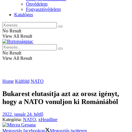
Önvédelem
Fogyasztóvédelem
Katalógus
No Result
View All Result
No Result
View All Result
Home
Külföld
NATO
Bukarest elutasítja azt az orosz igényt,
hogy a NATO vonuljon ki Romániából
2022. január 24. hétfő
Kategória:
NATO
,
xHeadline
Megosztás facebookon
Megosztás twitteren