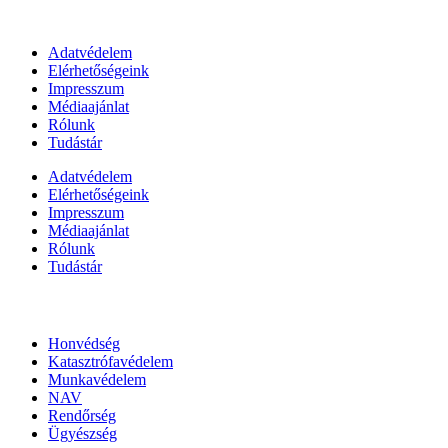
Információk
Adatvédelem
Elérhetőségeink
Impresszum
Médiaajánlat
Rólunk
Tudástár
Adatvédelem
Elérhetőségeink
Impresszum
Médiaajánlat
Rólunk
Tudástár
Állami szervezetek
Honvédség
Katasztrófavédelem
Munkavédelem
NAV
Rendőrség
Ügyészség