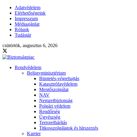
Adatvédelem
Elérhetőségeink
Impresszum
Médiaajánlat
Rólunk
Tudástár
csütörtök, augusztus 6, 2026
Rendvédelem
Belügyminisztérium
Büntetés-végrehajtás
Katasztrófavédelem
Mentőszolgálat
NAV
Nemzetbiztonság
Polgári védelem
Rendőrség
Ügyészség
Terrorelhárítás
Titkosszolgálatok és hírszerzés
Karrier