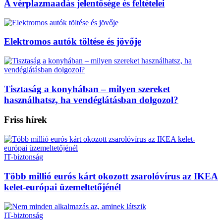
A vérplazmaadás jelentősége és feltételei
Elektromos autók töltése és jövője
Tisztaság a konyhában – milyen szereket
használhatsz, ha vendéglátásban dolgozol?
Friss hírek
IT-biztonság
Több millió eurós kárt okozott zsarolóvírus az IKEA
kelet-európai üzemeltetőjénél
IT-biztonság