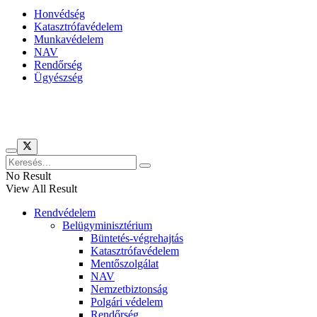
Honvédség
Katasztrófavédelem
Munkavédelem
NAV
Rendőrség
Ügyészség
Híreinket szemlézi
No Result
View All Result
Rendvédelem
Belügyminisztérium
Büntetés-végrehajtás
Katasztrófavédelem
Mentőszolgálat
NAV
Nemzetbiztonság
Polgári védelem
Rendőrség