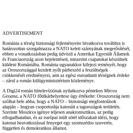
ADVERTISEMENT
Románia a térség biztonsági fejleményeire hivatkozva továbbra is
határozottan szorgalmazza a NATO keleti szárnyának megerősítését,
ebben a vonatkozásban pedig üdvözli a Amerikai Egyesült Államok
és Franciaország azon bejelentéseit, miszerint csapatokat készülnek
küldeni Romániába. Románia ugyanakkor kifejezi reményét, hogy
az Oroszországgal kezdett nyílt párbeszéd a feszültségek
csökkenését eredményezi, ami az egész euroatlanti térségnek érdeke
– zárul a román külügyminisztérium közleménye.
A Digi24 román hírtelevíziónak nyilatkozva pénteken
Mircea
Geoana
, a NATO főtitkárhelyettese úgy értékelte: Oroszország nem
szólhat bele abba, hogy a NATO – biztonsági megfontolások
alapján – hogyan csoportosítja katonáit a tagországok területén.
Szerinte Moszkva igénye teljesen anakronisztikus, az pedig
elfogadhatatlan, és az európai múlt sötét időszakait idézi, hogy
katonai beavatkozással fenyeget egy szomszédos szuverén,
független és demokratikus államot.