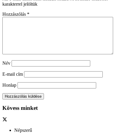
karakterrel jelöltük
Hozzászólás
*
Név
E-mail cím
Honlap
Kövess minket
Népszerű