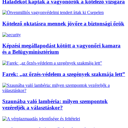
Haladékot kaptak a vagyonőrök a kötelező vizsgára
Kötelező oktatásra mennek jövőre a biztonsági őrök
Képzési megállapodást kötött a vagyonőri kamara
és a Belügyminisztérium
Farek: „az őrzés-védelem a szegények szakmája lett”
Szaunába való lambéria: milyen szempontok
vezéreljék a választáskor?