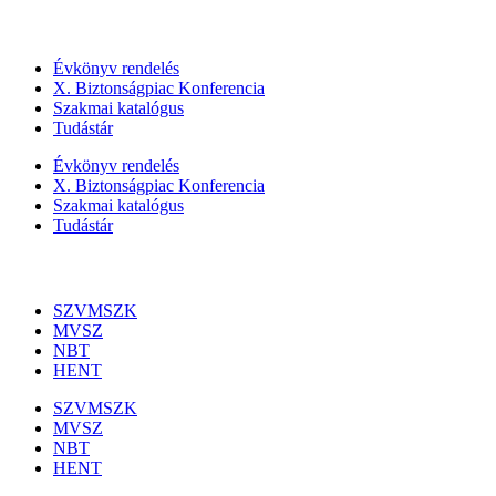
Szolgáltatásaink
Évkönyv rendelés
X. Biztonságpiac Konferencia
Szakmai katalógus
Tudástár
Évkönyv rendelés
X. Biztonságpiac Konferencia
Szakmai katalógus
Tudástár
Szakmai szervezetek
SZVMSZK
MVSZ
NBT
HENT
SZVMSZK
MVSZ
NBT
HENT