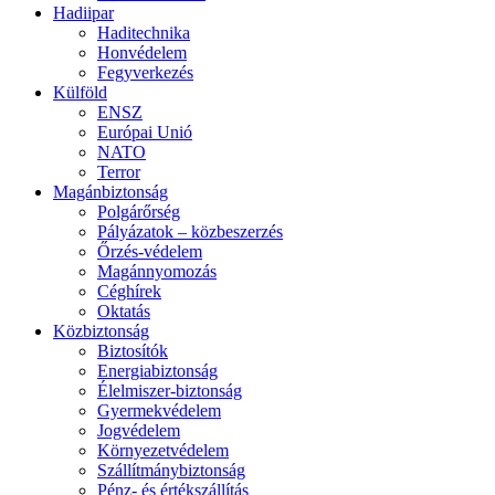
Hadiipar
Haditechnika
Honvédelem
Fegyverkezés
Külföld
ENSZ
Európai Unió
NATO
Terror
Magánbiztonság
Polgárőrség
Pályázatok – közbeszerzés
Őrzés-védelem
Magánnyomozás
Céghírek
Oktatás
Közbiztonság
Biztosítók
Energiabiztonság
Élelmiszer-biztonság
Gyermekvédelem
Jogvédelem
Környezetvédelem
Szállítmánybiztonság
Pénz- és értékszállítás