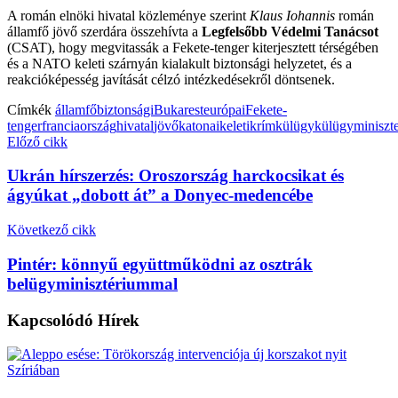
A román elnöki hivatal közleménye szerint
Klaus Iohannis
román
államfő jövő szerdára összehívta a
Legfelsőbb Védelmi Tanácsot
(CSAT), hogy megvitassák a Fekete-tenger kiterjesztett térségében
és a NATO keleti szárnyán kialakult biztonsági helyzetet, és a
reakcióképesség javítását célzó intézkedésekről döntsenek.
Címkék
államfő
biztonsági
Bukarest
európai
Fekete-
tenger
franciaország
hivatal
jövő
katonai
keleti
krím
külügy
külügyminiszt
Előző cikk
Ukrán hírszerzés: Oroszország harckocsikat és
ágyúkat „dobott át” a Donyec-medencébe
Következő cikk
Pintér: könnyű együttműködni az osztrák
belügyminisztériummal
Kapcsolódó
Hírek