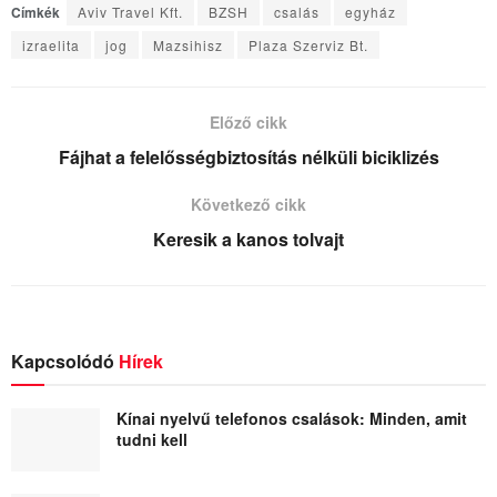
Címkék
Aviv Travel Kft.
BZSH
csalás
egyház
izraelita
jog
Mazsihisz
Plaza Szerviz Bt.
Előző cikk
Fájhat a felelősségbiztosítás nélküli biciklizés
Következő cikk
Keresik a kanos tolvajt
Kapcsolódó
Hírek
Kínai nyelvű telefonos csalások: Minden, amit
tudni kell