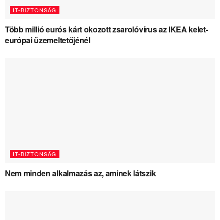
IT-BIZTONSÁG
Több millió eurós kárt okozott zsarolóvírus az IKEA kelet-
európai üzemeltetőjénél
IT-BIZTONSÁG
Nem minden alkalmazás az, aminek látszik