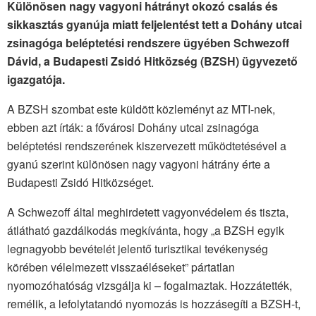
Különösen nagy vagyoni hátrányt okozó csalás és
sikkasztás gyanúja miatt feljelentést tett a Dohány utcai
zsinagóga beléptetési rendszere ügyében Schwezoff
Dávid, a Budapesti Zsidó Hitközség (BZSH) ügyvezető
igazgatója.
A BZSH szombat este küldött közleményt az MTI-nek,
ebben azt írták: a fővárosi Dohány utcai zsinagóga
beléptetési rendszerének kiszervezett működtetésével a
gyanú szerint különösen nagy vagyoni hátrány érte a
Budapesti Zsidó Hitközséget.
A Schwezoff által meghirdetett vagyonvédelem és tiszta,
átlátható gazdálkodás megkívánta, hogy „a BZSH egyik
legnagyobb bevételét jelentő turisztikai tevékenység
körében vélelmezett visszaéléseket” pártatlan
nyomozóhatóság vizsgálja ki – fogalmaztak. Hozzátették,
remélik, a lefolytatandó nyomozás is hozzásegíti a BZSH-t,