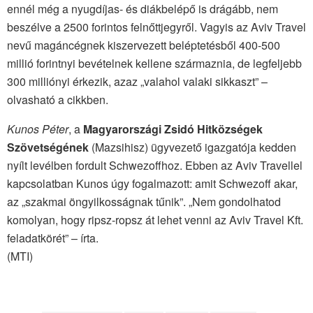
ennél még a nyugdíjas- és diákbelépő is drágább, nem
beszélve a 2500 forintos felnőttjegyről. Vagyis az Aviv Travel
nevű magáncégnek kiszervezett beléptetésből 400-500
millió forintnyi bevételnek kellene származnia, de legfeljebb
300 milliónyi érkezik, azaz „valahol valaki sikkaszt” –
olvasható a cikkben.
Kunos Péter
, a
Magyarországi Zsidó Hitközségek
Szövetségének
(Mazsihisz) ügyvezető igazgatója kedden
nyílt levélben fordult Schwezoffhoz. Ebben az Aviv Travellel
kapcsolatban Kunos úgy fogalmazott: amit Schwezoff akar,
az „szakmai öngyilkosságnak tűnik”. „Nem gondolhatod
komolyan, hogy ripsz-ropsz át lehet venni az Aviv Travel Kft.
feladatkörét” – írta.
(MTI)