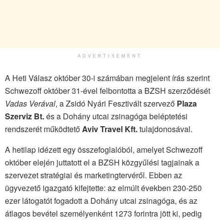
ADVERTISEMENT
A Heti Válasz október 30-i számában megjelent írás szerint
Schwezoff október 31-ével felbontotta a BZSH szerződését
Vadas Verával
, a Zsidó Nyári Fesztivált szervező
Plaza
Szerviz Bt.
és a Dohány utcai zsinagóga beléptetési
rendszerét működtető
Aviv Travel Kft.
tulajdonosával.
A hetilap idézett egy összefoglalóból, amelyet Schwezoff
október elején juttatott el a BZSH közgyűlési tagjainak a
szervezet stratégiai és marketingtervéről. Ebben az
ügyvezető igazgató kifejtette: az elmúlt években 230-250
ezer látogatót fogadott a Dohány utcai zsinagóga, és az
átlagos bevétel személyenként 1273 forintra jött ki, pedig