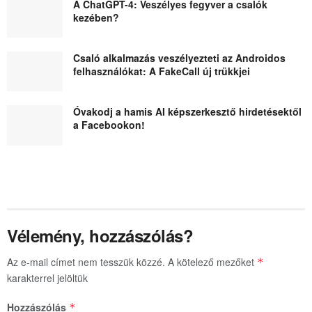
A ChatGPT-4: Veszélyes fegyver a csalók
kezében?
Csaló alkalmazás veszélyezteti az Androidos
felhasználókat: A FakeCall új trükkjei
Óvakodj a hamis AI képszerkesztő hirdetésektől
a Facebookon!
Vélemény, hozzászólás?
Az e-mail címet nem tesszük közzé.
A kötelező mezőket
*
karakterrel jelöltük
Hozzászólás
*