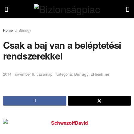
Home
Bűnügy
Csak a baj van a beléptetési
rendszerekkel
2014. november 9. vasárnap
Kategória:
Bűnügy
,
xHeadline