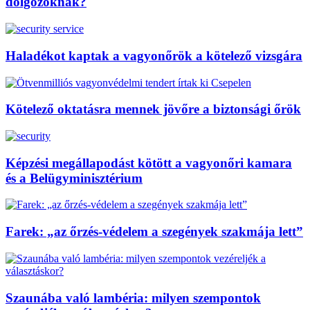
dolgozóknak?
Haladékot kaptak a vagyonőrök a kötelező vizsgára
Kötelező oktatásra mennek jövőre a biztonsági őrök
Képzési megállapodást kötött a vagyonőri kamara
és a Belügyminisztérium
Farek: „az őrzés-védelem a szegények szakmája lett”
Szaunába való lambéria: milyen szempontok