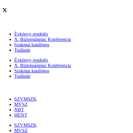
Szolgáltatásaink
Évkönyv rendelés
X. Biztonságpiac Konferencia
Szakmai katalógus
Tudástár
Évkönyv rendelés
X. Biztonságpiac Konferencia
Szakmai katalógus
Tudástár
Szakmai szervezetek
SZVMSZK
MVSZ
NBT
HENT
SZVMSZK
MVSZ