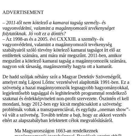
ADVERTISEMENT
– 2011-től nem kötelező a kamarai tagság személy- és
vagyonvédelmi, valamint a magánnyomozói tevékenységet
folytatóknak. Jó volt ez a döntés?
– Az 1998-as és a 2005. évi CXXXIII. a személy- és
vagyonvédelmi, valamint a magánnyomozói tevékenység
szabályairól szóló törvény kötelező kamarai tagságot írt elő az
említettek számára, ami mára már megszűnt. 2011-ben, amikor
megszűnt a kötelező kamarai tagság a magánnyomozók számára,
nagyon sok társaság, magánszemély hagyta ott a kamarát.
De hadd szóljak néhány szót a Magyar Detektív Szövetségről,
amelyet még Láposi Lőrinc vezetésével alapították 1991-ben. Ez a
szövetség a hazai magánnyomozók legnagyobb hagyományokkal,
legjelentősebb tagsággal és leghitelesebb programmal rendelkező
szakmai és érdekképviseleti non-profit szervezete. Őszintén el kell
mondani, hogy 2012-ben egy kicsit megbicsaklott a szövetség:
problémák voltak a transzparenciával, és egyfajta „oneman show”-
vá vált a szövetség. Tovább tetézte a bajt, hogy az akkori vezetés
eltért az alapszabályban lefektetett célok megvalósításáról.
Ma Magyarországon 1663-an rendelkeznek