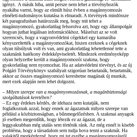
igényt. A másik hiba, amit persze nem lehet a törvényhozók
nyakába varrni, hogy az elmúlt húsz évben a magánnyomozás
elméleti-tudományos kutatása is elmaradt. A törvények mindössze
két paragrafusban határozzák meg, hogy mit tehet a
magánnyomozó, gyakorlatilag felsorolva azt, hogy egy állampolgár
hogyan juthat legálisan információkhoz. Másrészt az se volt
szerencsés, hogy a vagyonvédelmi cégekkel egy kamarába
kényszerítették a magánnyomozókat, hiszen ezeknek a cégeknek
olyan túlsúlyuk volt és van, ami gyakorlatilag lehetetlenné tette a
szakmánk hatékony érdekképviseletét. Mindezek eredményeképp
olyan helyzetbe került a magánnyomozói szakma, hogy
gyakorlatilag nem nyomozhat. Ha az adatvédelmi törvényt, és az új
Polgári Törvénykönyv szabályait szigorúan betartanák, betartatnák,
akkor az összes magánnyomozó kereshetne magának új munkát,
mert ezek alapján nem lehet dolgozni.
– Milyen szerepe van a magánnyomozásnak, a magánbiztonsági
szolgáltatások keretében?
– Ez egy érdekes kérdés, de idehaza nem kutatják, nem
foglalkoznak azzal, hogy ennek az ágazatnak milyen szerepe van
például a közbiztonságban, a bűnmegelőzésben. A szakmai anyagok
jó esetben megemlítik, hogy létezik ez az ágazat, de a
leggyakrabban még utalás sem történik ránk. Az még ennél is kisebb
probléma, hogy a társadalom sem tudja hova tenni a szakmát. Ha
valakitől megkérdezné, hogy mi jut eszébe a magánnyomozásról,