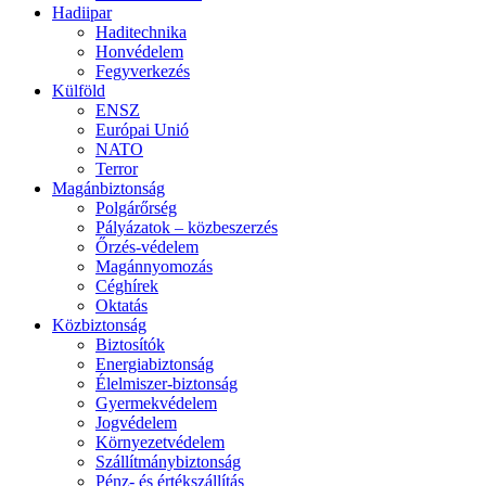
Hadiipar
Haditechnika
Honvédelem
Fegyverkezés
Külföld
ENSZ
Európai Unió
NATO
Terror
Magánbiztonság
Polgárőrség
Pályázatok – közbeszerzés
Őrzés-védelem
Magánnyomozás
Céghírek
Oktatás
Közbiztonság
Biztosítók
Energiabiztonság
Élelmiszer-biztonság
Gyermekvédelem
Jogvédelem
Környezetvédelem
Szállítmánybiztonság
Pénz- és értékszállítás