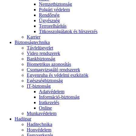
Nemzetbiztonság
Polgári védelem
Rendőrség
Ügyészség
Terrorelhárítás
Titkosszolgálatok és hírszerzés
Karrier
Biztonságtechnika
Távfelügyelet
Video rendszerek
Bankbiztonság
Biometrikus azonosítás
Csomagvizsgáló rendszerek
Egyenruha és védelmi eszközök
Egészségbiztonság
IT-biztonság
Adatvédelem
Információ-biztonság
Iratkezelés
Online
Munkavédelem
Hadiipar
Haditechnika
Honvédelem
Fegyverkezés