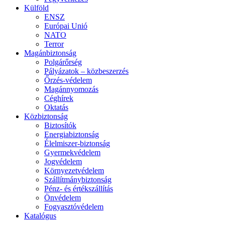
Külföld
ENSZ
Európai Unió
NATO
Terror
Magánbiztonság
Polgárőrség
Pályázatok – közbeszerzés
Őrzés-védelem
Magánnyomozás
Céghírek
Oktatás
Közbiztonság
Biztosítók
Energiabiztonság
Élelmiszer-biztonság
Gyermekvédelem
Jogvédelem
Környezetvédelem
Szállítmánybiztonság
Pénz- és értékszállítás
Önvédelem
Fogyasztóvédelem
Katalógus