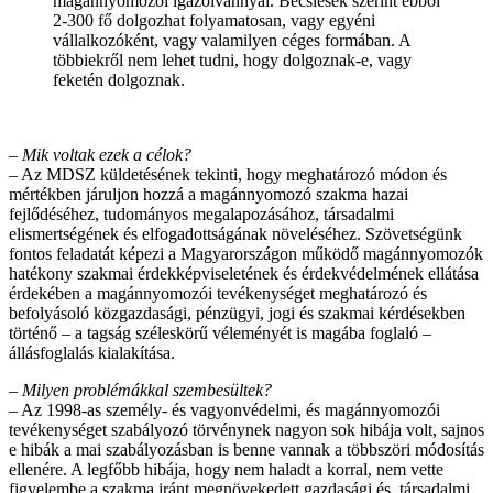
magánnyomozói igazolvánnyal. Becslések szerint ebből
2-300 fő dolgozhat folyamatosan, vagy egyéni
vállalkozóként, vagy valamilyen céges formában. A
többiekről nem lehet tudni, hogy dolgoznak-e, vagy
feketén dolgoznak.
– Mik voltak ezek a célok?
– Az MDSZ küldetésének tekinti, hogy meghatározó módon és
mértékben járuljon hozzá a magánnyomozó szakma hazai
fejlődéséhez, tudományos megalapozásához, társadalmi
elismertségének és elfogadottságának növeléséhez. Szövetségünk
fontos feladatát képezi a Magyarországon működő magánnyomozók
hatékony szakmai érdekképviseletének és érdekvédelmének ellátása
érdekében a magánnyomozói tevékenységet meghatározó és
befolyásoló közgazdasági, pénzügyi, jogi és szakmai kérdésekben
történő – a tagság széleskörű véleményét is magába foglaló –
állásfoglalás kialakítása.
– Milyen problémákkal szembesültek?
– Az 1998-as személy- és vagyonvédelmi, és magánnyomozói
tevékenységet szabályozó törvénynek nagyon sok hibája volt, sajnos
e hibák a mai szabályozásban is benne vannak a többszöri módosítás
ellenére. A legfőbb hibája, hogy nem haladt a korral, nem vette
figyelembe a szakma iránt megnövekedett gazdasági és társadalmi