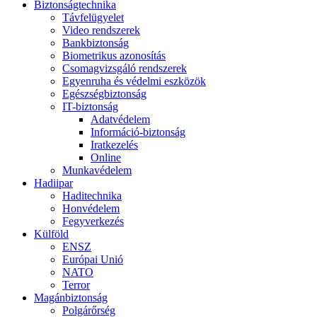
Biztonságtechnika
Távfelügyelet
Video rendszerek
Bankbiztonság
Biometrikus azonosítás
Csomagvizsgáló rendszerek
Egyenruha és védelmi eszközök
Egészségbiztonság
IT-biztonság
Adatvédelem
Információ-biztonság
Iratkezelés
Online
Munkavédelem
Hadiipar
Haditechnika
Honvédelem
Fegyverkezés
Külföld
ENSZ
Európai Unió
NATO
Terror
Magánbiztonság
Polgárőrség