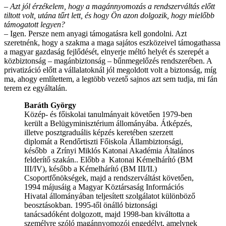
– Azt jól érzékelem, hogy a magánnyomozás a rendszerváltás előtt
tiltott volt, utána tűrt lett, és hogy Ön azon dolgozik, hogy mielőbb
támogatott legyen?
– Igen. Persze nem anyagi támogatásra kell gondolni. Azt
szeretnénk, hogy a szakma a maga sajátos eszközeivel támogathassa
a magyar gazdaság fejlődését, elnyerje méltó helyét és szerepét a
közbiztonság – magánbiztonság – bűnmegelőzés rendszerében. A
privatizáció előtt a vállalatoknál jól megoldott volt a biztonság, míg
ma, ahogy említettem, a legtöbb vezető sajnos azt sem tudja, mi fán
terem ez egyáltalán.
Baráth György
Közép- és főiskolai tanulmányait követően 1979-ben
került a Belügyminisztérium állományába. Átképzés,
illetve posztgraduális képzés keretében szerzett
diplomát a Rendőrtiszti Főiskola Állambiztonsági,
később a Zrínyi Miklós Katonai Akadémia Általános
felderítő szakán.. Előbb a Katonai Kémelhárító (BM
III/IV), később a Kémelhárító (BM III/II.)
Csoportfőnökségek, majd a rendszerváltást követően,
1994 májusáig a Magyar Köztársaság Információs
Hivatal állományában teljesített szolgálatot különböző
beosztásokban. 1995-től önálló biztonsági
tanácsadóként dolgozott, majd 1998-ban kiváltotta a
személyre szóló magánnyomozói engedélyt, amelynek