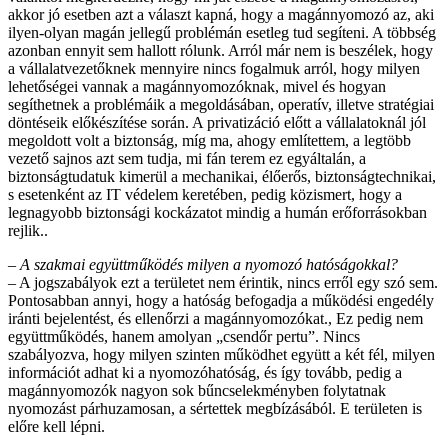
akkor jó esetben azt a választ kapná, hogy a magánnyomozó az, aki
ilyen-olyan magán jellegű problémán esetleg tud segíteni. A többség
azonban ennyit sem hallott rólunk. Arról már nem is beszélek, hogy
a vállalatvezetőknek mennyire nincs fogalmuk arról, hogy milyen
lehetőségei vannak a magánnyomozóknak, mivel és hogyan
segíthetnek a problémáik a megoldásában, operatív, illetve stratégiai
döntéseik előkészítése során. A privatizáció előtt a vállalatoknál jól
megoldott volt a biztonság, míg ma, ahogy említettem, a legtöbb
vezető sajnos azt sem tudja, mi fán terem ez egyáltalán, a
biztonságtudatuk kimerül a mechanikai, élőerős, biztonságtechnikai,
s esetenként az IT védelem keretében, pedig közismert, hogy a
legnagyobb biztonsági kockázatot mindig a humán erőforrásokban
rejlik..
– A szakmai együttműködés milyen a nyomozó hatóságokkal?
– A jogszabályok ezt a területet nem érintik, nincs erről egy szó sem.
Pontosabban annyi, hogy a hatóság befogadja a működési engedély
iránti bejelentést, és ellenőrzi a magánnyomozókat., Ez pedig nem
együttműködés, hanem amolyan „csendőr pertu”. Nincs
szabályozva, hogy milyen szinten működhet együtt a két fél, milyen
információt adhat ki a nyomozóhatóság, és így tovább, pedig a
magánnyomozók nagyon sok bűncselekményben folytatnak
nyomozást párhuzamosan, a sértettek megbízásából. E területen is
előre kell lépni.