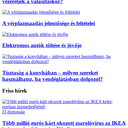
vezéreljék a választáskor?
A vérplazmaadás jelentősége és feltételei
Elektromos autók töltése és jövője
Tisztaság a konyhában – milyen szereket
használhatsz, ha vendéglátásban dolgozol?
Friss hírek
IT-biztonság
Több millió eurós kárt okozott zsarolóvírus az IKEA