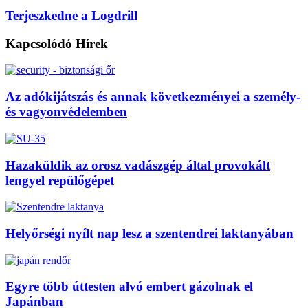
Terjeszkedne a Logdrill
Kapcsolódó
Hírek
Az adókijátszás és annak következményei a személy-
és vagyonvédelemben
Hazaküldik az orosz vadászgép által provokált
lengyel repülőgépet
Helyőrségi nyílt nap lesz a szentendrei laktanyában
Egyre több úttesten alvó embert gázolnak el
Japánban