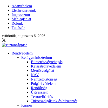
Adatvédelem
Elérhetőségeink
Impresszum
Médiaajánlat
Rólunk
Tudástár
csütörtök, augusztus 6, 2026
Rendvédelem
Belügyminisztérium
Büntetés-végrehajtás
Katasztrófavédelem
Mentőszolgálat
NAV
Nemzetbiztonság
Polgári védelem
Rendőrség
Ügyészség
Terrorelhárítás
Titkosszolgálatok és hírszerzés
Karrier