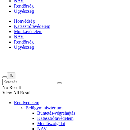
NAV
Rendőrség
Ügyészség
Honvédség
Katasztrófavédelem
Munkavédelem
NAV
Rendőrség
Ügyészség
Híreinket szemlézi
No Result
View All Result
Rendvédelem
Belügyminisztérium
Büntetés-végrehajtás
Katasztrófavédelem
Mentőszolgálat
NAV