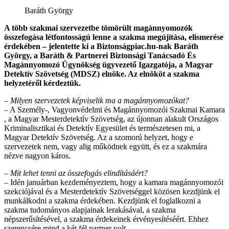
Baráth György
A több szakmai szervezetbe tömörült magánnyomozók
összefogása létfontosságú lenne a szakma megújítása, elismerése
érdekében – jelentette ki a Biztonságpiac.hu-nak Baráth
György, a Baráth & Partnerei Biztonsági Tanácsadó És
Magánnyomozó Ügynökség ügyvezető Igazgatója, a Magyar
Detektív Szövetség (MDSZ) elnöke. Az elnököt a szakma
helyzetéről kérdeztük.
– Milyen szervezetek képviselik ma a magánnyomozókat?
– A Személy-, Vagyonvédelmi és Magánnyomozói Szakmai Kamara
, a Magyar Mesterdetektív Szövetség, az újonnan alakult Országos
Kriminalisztikai és Detektív Egyesület és természetesen mi, a
Magyar Detektív Szövetség. Az a szomorú helyzet, hogy e
szervezetek nem, vagy alig működnek együtt, és ez a szakmára
nézve nagyon káros.
– Mit lehet tenni az összefogás elindításáért?
– Idén januárban kezdeményeztem, hogy a kamara magánnyomozói
szekciójával és a Mesterdetektív Szövetséggel közösen kezdjünk el
munkálkodni a szakma érdekében. Kezdjünk el foglalkozni a
szakma tudományos alapjainak lerakásával, a szakma
népszerűsítésével, a szakma érdekeinek érvényesítéséért. Ehhez
szerencsére mind a két fél partner volt.