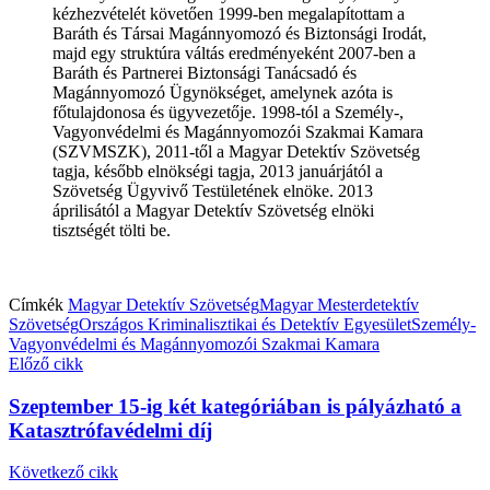
kézhezvételét követően 1999-ben megalapítottam a
Baráth és Társai Magánnyomozó és Biztonsági Irodát,
majd egy struktúra váltás eredményeként 2007-ben a
Baráth és Partnerei Biztonsági Tanácsadó és
Magánnyomozó Ügynökséget, amelynek azóta is
főtulajdonosa és ügyvezetője. 1998-tól a Személy-,
Vagyonvédelmi és Magánnyomozói Szakmai Kamara
(SZVMSZK), 2011-től a Magyar Detektív Szövetség
tagja, később elnökségi tagja, 2013 januárjától a
Szövetség Ügyvivő Testületének elnöke. 2013
áprilisától a Magyar Detektív Szövetség elnöki
tisztségét tölti be.
Címkék
Magyar Detektív Szövetség
Magyar Mesterdetektív
Szövetség
Országos Kriminalisztikai és Detektív Egyesület
Személy-
Vagyonvédelmi és Magánnyomozói Szakmai Kamara
Előző cikk
Szeptember 15-ig két kategóriában is pályázható a
Katasztrófavédelmi díj
Következő cikk