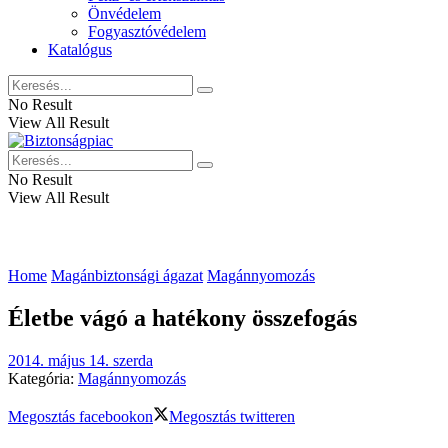
Önvédelem
Fogyasztóvédelem
Katalógus
No Result
View All Result
No Result
View All Result
Home
Magánbiztonsági ágazat
Magánnyomozás
Életbe vágó a hatékony összefogás
2014. május 14. szerda
Kategória:
Magánnyomozás
Megosztás facebookon
Megosztás twitteren