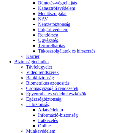
Büntetés-végrehajtás
Katasztrófavédelem
Mentőszolgálat
NAV
Nemzetbiztonság
Polgári védelem
Rendőrség
Ügyészség
Terrorelhárítás
Titkosszolgálatok és hírszerzés
Karrier
Biztonságtechnika
Távfelügyelet
Video rendszerek
Bankbiztonság
Biometrikus azonosítás
Csomagvizsgáló rendszerek
Egyenruha és védelmi eszközök
Egészségbiztonság
IT-biztonság
Adatvédelem
Információ-biztonság
Iratkezelés
Online
Munkavédelem