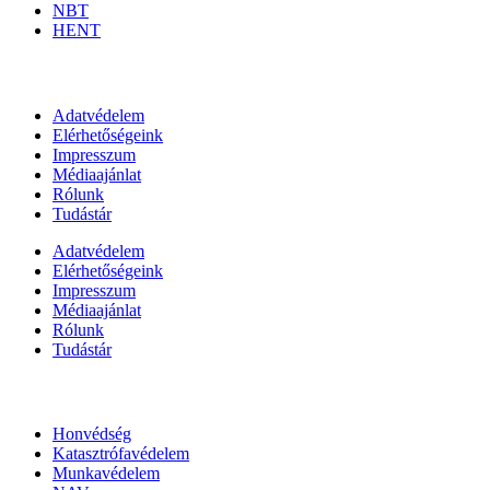
NBT
HENT
Információk
Adatvédelem
Elérhetőségeink
Impresszum
Médiaajánlat
Rólunk
Tudástár
Adatvédelem
Elérhetőségeink
Impresszum
Médiaajánlat
Rólunk
Tudástár
Állami szervezetek
Honvédség
Katasztrófavédelem
Munkavédelem