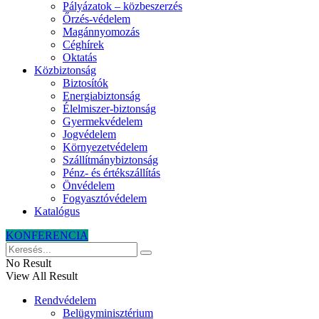
Pályázatok – közbeszerzés
Őrzés-védelem
Magánnyomozás
Céghírek
Oktatás
Közbiztonság
Biztosítók
Energiabiztonság
Élelmiszer-biztonság
Gyermekvédelem
Jogvédelem
Környezetvédelem
Szállítmánybiztonság
Pénz- és értékszállítás
Önvédelem
Fogyasztóvédelem
Katalógus
KONFERENCIA
No Result
View All Result
Rendvédelem
Belügyminisztérium