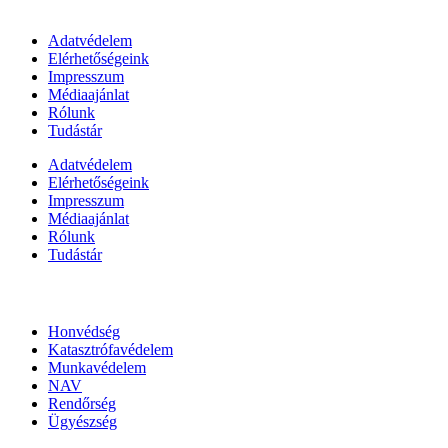
Információk
Adatvédelem
Elérhetőségeink
Impresszum
Médiaajánlat
Rólunk
Tudástár
Adatvédelem
Elérhetőségeink
Impresszum
Médiaajánlat
Rólunk
Tudástár
Állami szervezetek
Honvédség
Katasztrófavédelem
Munkavédelem
NAV
Rendőrség
Ügyészség