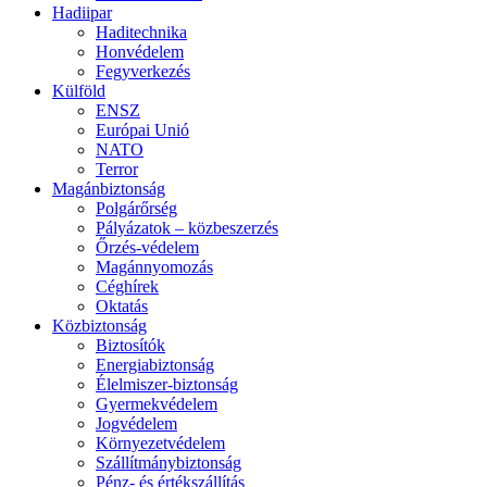
Hadiipar
Haditechnika
Honvédelem
Fegyverkezés
Külföld
ENSZ
Európai Unió
NATO
Terror
Magánbiztonság
Polgárőrség
Pályázatok – közbeszerzés
Őrzés-védelem
Magánnyomozás
Céghírek
Oktatás
Közbiztonság
Biztosítók
Energiabiztonság
Élelmiszer-biztonság
Gyermekvédelem
Jogvédelem
Környezetvédelem
Szállítmánybiztonság
Pénz- és értékszállítás