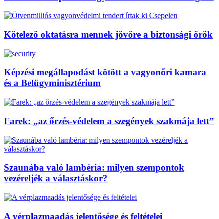
Kötelező oktatásra mennek jövőre a biztonsági őrök
Képzési megállapodást kötött a vagyonőri kamara
és a Belügyminisztérium
Farek: „az őrzés-védelem a szegények szakmája lett”
Szaunába való lambéria: milyen szempontok
vezéreljék a választáskor?
A vérplazmaadás jelentősége és feltételei