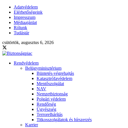
Adatvédelem
Elérhetőségeink
Impresszum
Médiaajánlat
Rólunk
Tudástár
csütörtök, augusztus 6, 2026
Rendvédelem
Belügyminisztérium
Büntetés-végrehajtás
Katasztrófavédelem
Mentőszolgálat
NAV
Nemzetbiztonság
Polgári védelem
Rendőrség
Ügyészség
Terrorelhárítás
Titkosszolgálatok és hírszerzés
Karrier