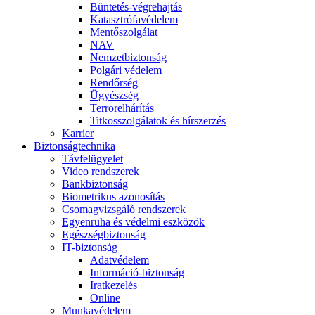
Büntetés-végrehajtás
Katasztrófavédelem
Mentőszolgálat
NAV
Nemzetbiztonság
Polgári védelem
Rendőrség
Ügyészség
Terrorelhárítás
Titkosszolgálatok és hírszerzés
Karrier
Biztonságtechnika
Távfelügyelet
Video rendszerek
Bankbiztonság
Biometrikus azonosítás
Csomagvizsgáló rendszerek
Egyenruha és védelmi eszközök
Egészségbiztonság
IT-biztonság
Adatvédelem
Információ-biztonság
Iratkezelés
Online
Munkavédelem