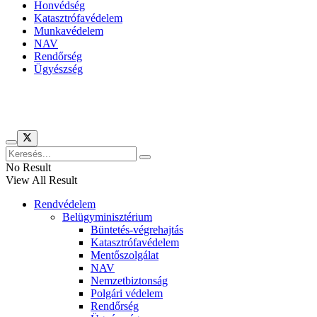
Honvédség
Katasztrófavédelem
Munkavédelem
NAV
Rendőrség
Ügyészség
Híreinket szemlézi
No Result
View All Result
Rendvédelem
Belügyminisztérium
Büntetés-végrehajtás
Katasztrófavédelem
Mentőszolgálat
NAV
Nemzetbiztonság
Polgári védelem
Rendőrség