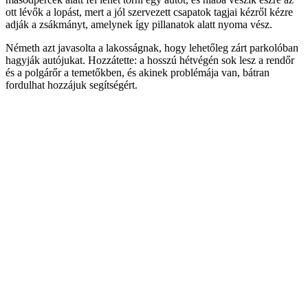
ott lévők a lopást, mert a jól szervezett csapatok tagjai kézről kézre
adják a zsákmányt, amelynek így pillanatok alatt nyoma vész.
Németh azt javasolta a lakosságnak, hogy lehetőleg zárt parkolóban
hagyják autójukat. Hozzátette: a hosszú hétvégén sok lesz a rendőr
és a polgárőr a temetőkben, és akinek problémája van, bátran
fordulhat hozzájuk segítségért.