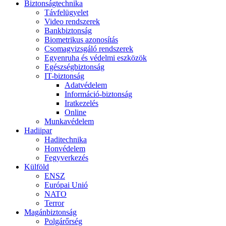
Biztonságtechnika
Távfelügyelet
Video rendszerek
Bankbiztonság
Biometrikus azonosítás
Csomagvizsgáló rendszerek
Egyenruha és védelmi eszközök
Egészségbiztonság
IT-biztonság
Adatvédelem
Információ-biztonság
Iratkezelés
Online
Munkavédelem
Hadiipar
Haditechnika
Honvédelem
Fegyverkezés
Külföld
ENSZ
Európai Unió
NATO
Terror
Magánbiztonság
Polgárőrség