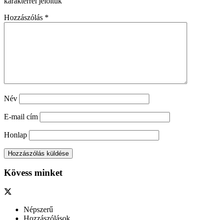
karakterrel jelöltük
Hozzászólás
*
Név
E-mail cím
Honlap
Kövess minket
Népszerű
Hozzászólások