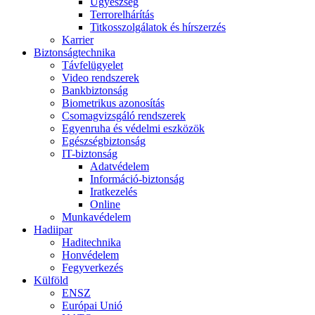
Ügyészség
Terrorelhárítás
Titkosszolgálatok és hírszerzés
Karrier
Biztonságtechnika
Távfelügyelet
Video rendszerek
Bankbiztonság
Biometrikus azonosítás
Csomagvizsgáló rendszerek
Egyenruha és védelmi eszközök
Egészségbiztonság
IT-biztonság
Adatvédelem
Információ-biztonság
Iratkezelés
Online
Munkavédelem
Hadiipar
Haditechnika
Honvédelem
Fegyverkezés
Külföld
ENSZ
Európai Unió