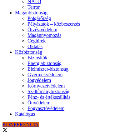
NATO
Terror
Magánbiztonság
Polgárőrség
Pályázatok – közbeszerzés
Őrzés-védelem
Magánnyomozás
Céghírek
Oktatás
Közbiztonság
Biztosítók
Energiabiztonság
Élelmiszer-biztonság
Gyermekvédelem
Jogvédelem
Környezetvédelem
Szállítmánybiztonság
Pénz- és értékszállítás
Önvédelem
Fogyasztóvédelem
Katalógus
KONFERENCIA