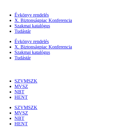
Szolgáltatásaink
Évkönyv rendelés
X. Biztonságpiac Konferencia
Szakmai katalógus
Tudástár
Évkönyv rendelés
X. Biztonságpiac Konferencia
Szakmai katalógus
Tudástár
Szakmai szervezetek
SZVMSZK
MVSZ
NBT
HENT
SZVMSZK
MVSZ
NBT
HENT