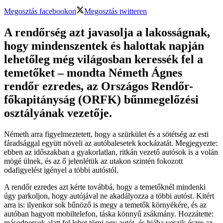
Megosztás facebookon
Megosztás twitteren
A rendőrség azt javasolja a lakosságnak,
hogy mindenszentek és halottak napján
lehetőleg még világosban keressék fel a
temetőket – mondta Németh Ágnes
rendőr ezredes, az Országos Rendőr-
főkapitányság (ORFK) bűnmegelőzési
osztályának vezetője.
Németh arra figyelmeztetett, hogy a szürkület és a sötétség az esti
fáradsággal együtt növeli az autóbalesetek kockázatát. Megjegyezte:
ebben az időszakban a gyakorlatlan, ritkán vezető autósok is a volán
mögé ülnek, és az ő jelenlétük az utakon szintén fokozott
odafigyelést igényel a többi autóstól.
A rendőr ezredes azt kérte továbbá, hogy a temetőknél mindenki
úgy parkoljon, hogy autójával ne akadályozza a többi autóst. Kitért
arra is: ilyenkor sok bűnöző is megy a temetők környékére, és az
autóban hagyott mobiltelefon, táska könnyű zsákmány. Hozzátette:
másodpercek alatt fel lehet törni egy autót, és hiába veszik észre az