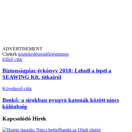
ADVERTISEMENT
Címkék
közlekedés
rendőrség
ünnep
Előző cikk
Biztonságpiac évkönyv 2018: Lehull a lepel a
SEAWING Kft. titkairól
Következő cikk
Benkő: a sírokban nyugvó katonák között nincs
különbség
Kapcsolódó
Hírek