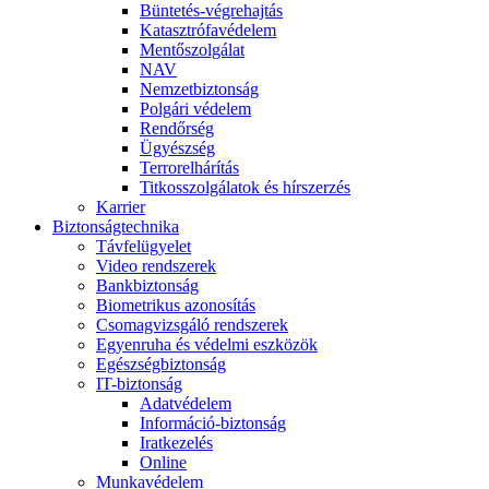
Büntetés-végrehajtás
Katasztrófavédelem
Mentőszolgálat
NAV
Nemzetbiztonság
Polgári védelem
Rendőrség
Ügyészség
Terrorelhárítás
Titkosszolgálatok és hírszerzés
Karrier
Biztonságtechnika
Távfelügyelet
Video rendszerek
Bankbiztonság
Biometrikus azonosítás
Csomagvizsgáló rendszerek
Egyenruha és védelmi eszközök
Egészségbiztonság
IT-biztonság
Adatvédelem
Információ-biztonság
Iratkezelés
Online
Munkavédelem