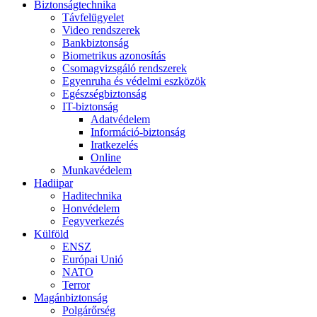
Biztonságtechnika
Távfelügyelet
Video rendszerek
Bankbiztonság
Biometrikus azonosítás
Csomagvizsgáló rendszerek
Egyenruha és védelmi eszközök
Egészségbiztonság
IT-biztonság
Adatvédelem
Információ-biztonság
Iratkezelés
Online
Munkavédelem
Hadiipar
Haditechnika
Honvédelem
Fegyverkezés
Külföld
ENSZ
Európai Unió
NATO
Terror
Magánbiztonság
Polgárőrség