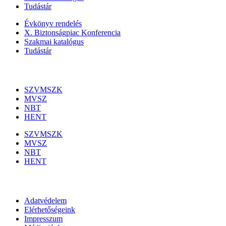
Tudástár
Évkönyv rendelés
X. Biztonságpiac Konferencia
Szakmai katalógus
Tudástár
Szakmai szervezetek
SZVMSZK
MVSZ
NBT
HENT
SZVMSZK
MVSZ
NBT
HENT
Információk
Adatvédelem
Elérhetőségeink
Impresszum