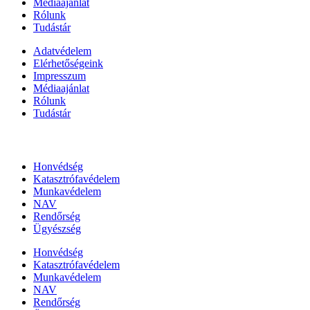
Médiaajánlat
Rólunk
Tudástár
Adatvédelem
Elérhetőségeink
Impresszum
Médiaajánlat
Rólunk
Tudástár
Állami szervezetek
Honvédség
Katasztrófavédelem
Munkavédelem
NAV
Rendőrség
Ügyészség
Honvédség
Katasztrófavédelem
Munkavédelem
NAV
Rendőrség