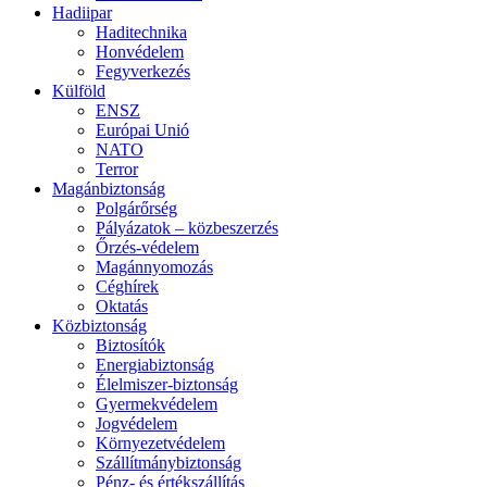
Hadiipar
Haditechnika
Honvédelem
Fegyverkezés
Külföld
ENSZ
Európai Unió
NATO
Terror
Magánbiztonság
Polgárőrség
Pályázatok – közbeszerzés
Őrzés-védelem
Magánnyomozás
Céghírek
Oktatás
Közbiztonság
Biztosítók
Energiabiztonság
Élelmiszer-biztonság
Gyermekvédelem
Jogvédelem
Környezetvédelem
Szállítmánybiztonság
Pénz- és értékszállítás