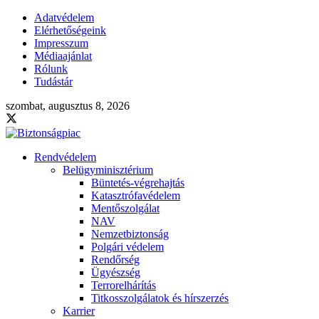
Adatvédelem
Elérhetőségeink
Impresszum
Médiaajánlat
Rólunk
Tudástár
szombat, augusztus 8, 2026
Rendvédelem
Belügyminisztérium
Büntetés-végrehajtás
Katasztrófavédelem
Mentőszolgálat
NAV
Nemzetbiztonság
Polgári védelem
Rendőrség
Ügyészség
Terrorelhárítás
Titkosszolgálatok és hírszerzés
Karrier