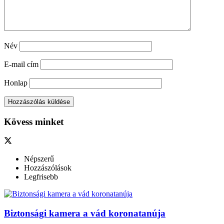
Név
E-mail cím
Honlap
Kövess minket
Népszerű
Hozzászólások
Legfrisebb
Biztonsági kamera a vád koronatanúja