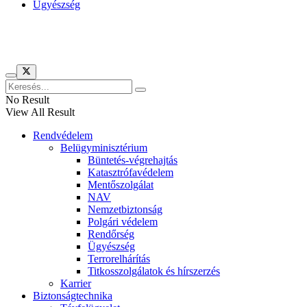
Ügyészség
Híreinket szemlézi
No Result
View All Result
Rendvédelem
Belügyminisztérium
Büntetés-végrehajtás
Katasztrófavédelem
Mentőszolgálat
NAV
Nemzetbiztonság
Polgári védelem
Rendőrség
Ügyészség
Terrorelhárítás
Titkosszolgálatok és hírszerzés
Karrier
Biztonságtechnika