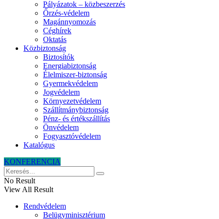
Pályázatok – közbeszerzés
Őrzés-védelem
Magánnyomozás
Céghírek
Oktatás
Közbiztonság
Biztosítók
Energiabiztonság
Élelmiszer-biztonság
Gyermekvédelem
Jogvédelem
Környezetvédelem
Szállítmánybiztonság
Pénz- és értékszállítás
Önvédelem
Fogyasztóvédelem
Katalógus
KONFERENCIA
No Result
View All Result
Rendvédelem
Belügyminisztérium