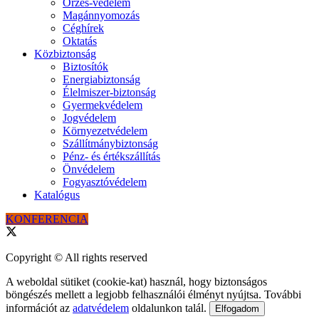
Őrzés-védelem
Magánnyomozás
Céghírek
Oktatás
Közbiztonság
Biztosítók
Energiabiztonság
Élelmiszer-biztonság
Gyermekvédelem
Jogvédelem
Környezetvédelem
Szállítmánybiztonság
Pénz- és értékszállítás
Önvédelem
Fogyasztóvédelem
Katalógus
KONFERENCIA
Copyright © All rights reserved
A weboldal sütiket (cookie-kat) használ, hogy biztonságos
böngészés mellett a legjobb felhasználói élményt nyújtsa. További
információt az
adatvédelem
oldalunkon talál.
Elfogadom