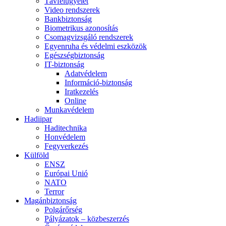
Távfelügyelet
Video rendszerek
Bankbiztonság
Biometrikus azonosítás
Csomagvizsgáló rendszerek
Egyenruha és védelmi eszközök
Egészségbiztonság
IT-biztonság
Adatvédelem
Információ-biztonság
Iratkezelés
Online
Munkavédelem
Hadiipar
Haditechnika
Honvédelem
Fegyverkezés
Külföld
ENSZ
Európai Unió
NATO
Terror
Magánbiztonság
Polgárőrség
Pályázatok – közbeszerzés