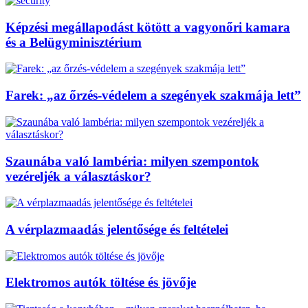
Képzési megállapodást kötött a vagyonőri kamara
és a Belügyminisztérium
Farek: „az őrzés-védelem a szegények szakmája lett”
Szaunába való lambéria: milyen szempontok
vezéreljék a választáskor?
A vérplazmaadás jelentősége és feltételei
Elektromos autók töltése és jövője