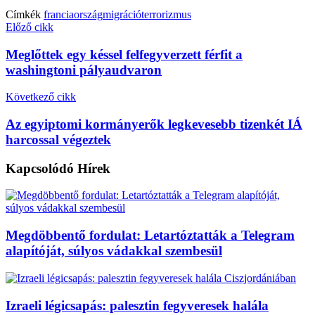
Címkék
franciaország
migráció
terrorizmus
Előző cikk
Meglőttek egy késsel felfegyverzett férfit a
washingtoni pályaudvaron
Következő cikk
Az egyiptomi kormányerők legkevesebb tizenkét IÁ
harcossal végeztek
Kapcsolódó
Hírek
Megdöbbentő fordulat: Letartóztatták a Telegram
alapítóját, súlyos vádakkal szembesül
Izraeli légicsapás: palesztin fegyveresek halála