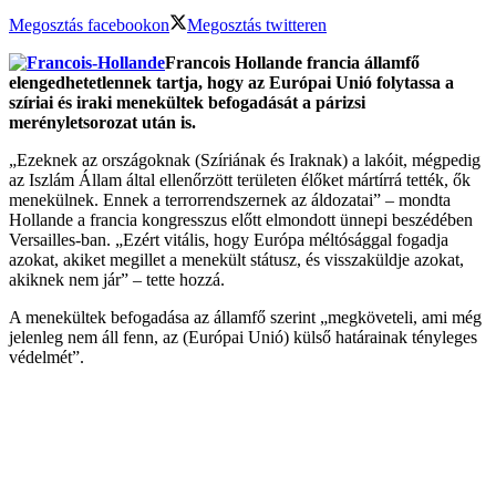
Megosztás facebookon
Megosztás twitteren
Francois Hollande francia államfő
elengedhetetlennek tartja, hogy az Európai Unió folytassa a
szíriai és iraki menekültek befogadását a párizsi
merényletsorozat után is.
„Ezeknek az országoknak (Szíriának és Iraknak) a lakóit, mégpedig
az Iszlám Állam által ellenőrzött területen élőket mártírrá tették, ők
menekülnek. Ennek a terrorrendszernek az áldozatai” – mondta
Hollande a francia kongresszus előtt elmondott ünnepi beszédében
Versailles-ban. „Ezért vitális, hogy Európa méltósággal fogadja
azokat, akiket megillet a menekült státusz, és visszaküldje azokat,
akiknek nem jár” – tette hozzá.
A menekültek befogadása az államfő szerint „megköveteli, ami még
jelenleg nem áll fenn, az (Európai Unió) külső határainak tényleges
védelmét”.