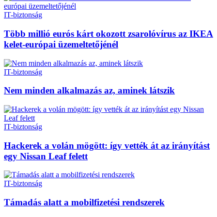
IT-biztonság
Több millió eurós kárt okozott zsarolóvírus az IKEA
kelet-európai üzemeltetőjénél
IT-biztonság
Nem minden alkalmazás az, aminek látszik
IT-biztonság
Hackerek a volán mögött: így vették át az irányítást
egy Nissan Leaf felett
IT-biztonság
Támadás alatt a mobilfizetési rendszerek