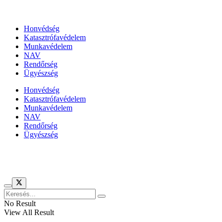
Állami szervezetek
Honvédség
Katasztrófavédelem
Munkavédelem
NAV
Rendőrség
Ügyészség
Honvédség
Katasztrófavédelem
Munkavédelem
NAV
Rendőrség
Ügyészség
Híreinket szemlézi
No Result
View All Result