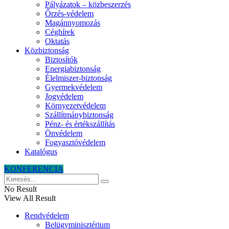
Pályázatok – közbeszerzés
Őrzés-védelem
Magánnyomozás
Céghírek
Oktatás
Közbiztonság
Biztosítók
Energiabiztonság
Élelmiszer-biztonság
Gyermekvédelem
Jogvédelem
Környezetvédelem
Szállítmánybiztonság
Pénz- és értékszállítás
Önvédelem
Fogyasztóvédelem
Katalógus
KONFERENCIA
No Result
View All Result
Rendvédelem
Belügyminisztérium