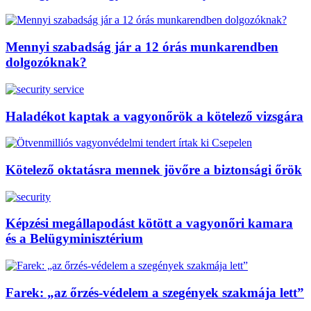
Mennyi szabadság jár a 12 órás munkarendben
dolgozóknak?
Haladékot kaptak a vagyonőrök a kötelező vizsgára
Kötelező oktatásra mennek jövőre a biztonsági őrök
Képzési megállapodást kötött a vagyonőri kamara
és a Belügyminisztérium
Farek: „az őrzés-védelem a szegények szakmája lett”