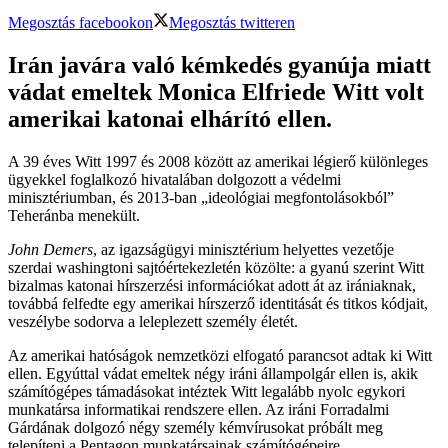
Megosztás facebookon
Megosztás twitteren
Irán javára való kémkedés gyanúja miatt
vádat emeltek Monica Elfriede Witt volt
amerikai katonai elhárító ellen.
A 39 éves Witt 1997 és 2008 között az amerikai légierő különleges
ügyekkel foglalkozó hivatalában dolgozott a védelmi
minisztériumban, és 2013-ban „ideológiai megfontolásokból”
Teheránba menekült.
John Demers
, az igazságügyi minisztérium helyettes vezetője
szerdai washingtoni sajtóértekezletén közölte: a gyanú szerint Witt
bizalmas katonai hírszerzési információkat adott át az irániaknak,
továbbá felfedte egy amerikai hírszerző identitását és titkos kódjait,
veszélybe sodorva a leleplezett személy életét.
Az amerikai hatóságok nemzetközi elfogató parancsot adtak ki Witt
ellen. Egyúttal vádat emeltek négy iráni állampolgár ellen is, akik
számítógépes támadásokat intéztek Witt legalább nyolc egykori
munkatársa informatikai rendszere ellen. Az iráni Forradalmi
Gárdának dolgozó négy személy kémvírusokat próbált meg
telepíteni a Pentagon munkatársainak számítógépeire.