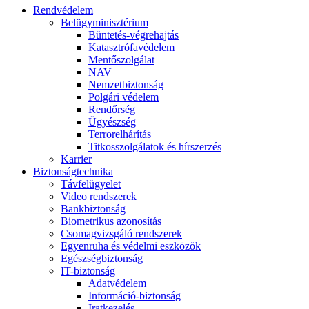
Rendvédelem
Belügyminisztérium
Büntetés-végrehajtás
Katasztrófavédelem
Mentőszolgálat
NAV
Nemzetbiztonság
Polgári védelem
Rendőrség
Ügyészség
Terrorelhárítás
Titkosszolgálatok és hírszerzés
Karrier
Biztonságtechnika
Távfelügyelet
Video rendszerek
Bankbiztonság
Biometrikus azonosítás
Csomagvizsgáló rendszerek
Egyenruha és védelmi eszközök
Egészségbiztonság
IT-biztonság
Adatvédelem
Információ-biztonság
Iratkezelés