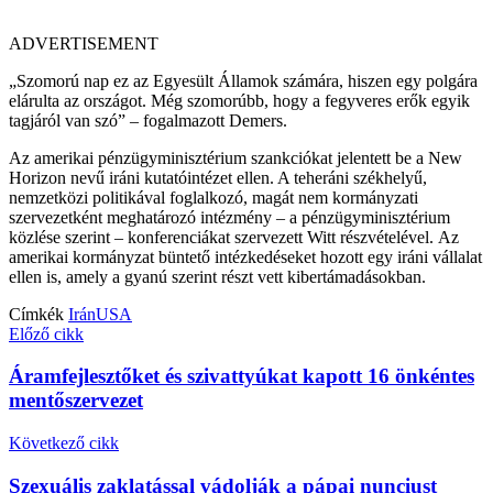
ADVERTISEMENT
„Szomorú nap ez az Egyesült Államok számára, hiszen egy polgára
elárulta az országot. Még szomorúbb, hogy a fegyveres erők egyik
tagjáról van szó” – fogalmazott Demers.
Az amerikai pénzügyminisztérium szankciókat jelentett be a New
Horizon nevű iráni kutatóintézet ellen. A teheráni székhelyű,
nemzetközi politikával foglalkozó, magát nem kormányzati
szervezetként meghatározó intézmény – a pénzügyminisztérium
közlése szerint – konferenciákat szervezett Witt részvételével. Az
amerikai kormányzat büntető intézkedéseket hozott egy iráni vállalat
ellen is, amely a gyanú szerint részt vett kibertámadásokban.
Címkék
Irán
USA
Előző cikk
Áramfejlesztőket és szivattyúkat kapott 16 önkéntes
mentőszervezet
Következő cikk
Szexuális zaklatással vádolják a pápai nunciust