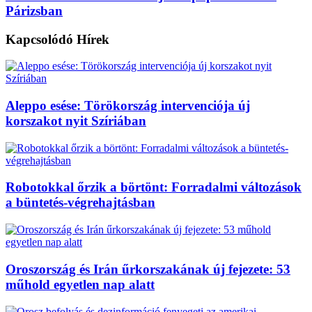
Párizsban
Kapcsolódó
Hírek
Aleppo esése: Törökország intervenciója új
korszakot nyit Szíriában
Robotokkal őrzik a börtönt: Forradalmi változások
a büntetés-végrehajtásban
Oroszország és Irán űrkorszakának új fejezete: 53
műhold egyetlen nap alatt