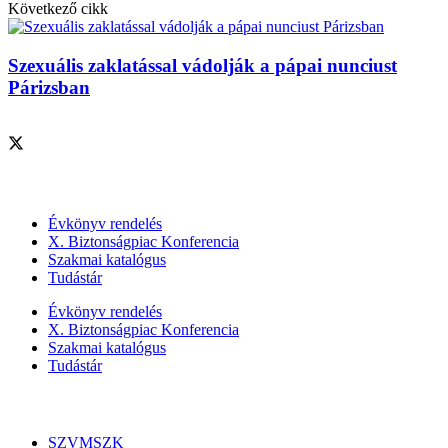
Következő cikk
Szexuális zaklatással vádolják a pápai nunciust
Párizsban
Szolgáltatásaink
Évkönyv rendelés
X. Biztonságpiac Konferencia
Szakmai katalógus
Tudástár
Évkönyv rendelés
X. Biztonságpiac Konferencia
Szakmai katalógus
Tudástár
Szakmai szervezetek
SZVMSZK