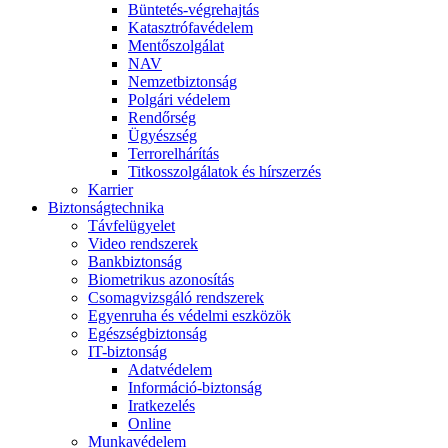
Büntetés-végrehajtás
Katasztrófavédelem
Mentőszolgálat
NAV
Nemzetbiztonság
Polgári védelem
Rendőrség
Ügyészség
Terrorelhárítás
Titkosszolgálatok és hírszerzés
Karrier
Biztonságtechnika
Távfelügyelet
Video rendszerek
Bankbiztonság
Biometrikus azonosítás
Csomagvizsgáló rendszerek
Egyenruha és védelmi eszközök
Egészségbiztonság
IT-biztonság
Adatvédelem
Információ-biztonság
Iratkezelés
Online
Munkavédelem