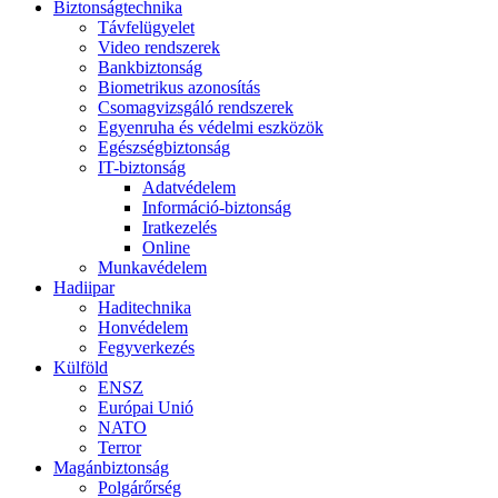
Biztonságtechnika
Távfelügyelet
Video rendszerek
Bankbiztonság
Biometrikus azonosítás
Csomagvizsgáló rendszerek
Egyenruha és védelmi eszközök
Egészségbiztonság
IT-biztonság
Adatvédelem
Információ-biztonság
Iratkezelés
Online
Munkavédelem
Hadiipar
Haditechnika
Honvédelem
Fegyverkezés
Külföld
ENSZ
Európai Unió
NATO
Terror
Magánbiztonság
Polgárőrség