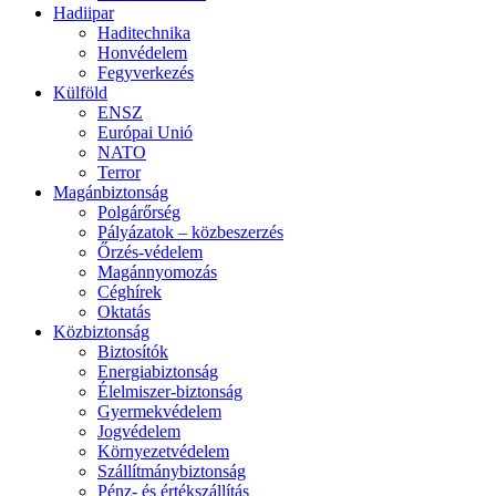
Hadiipar
Haditechnika
Honvédelem
Fegyverkezés
Külföld
ENSZ
Európai Unió
NATO
Terror
Magánbiztonság
Polgárőrség
Pályázatok – közbeszerzés
Őrzés-védelem
Magánnyomozás
Céghírek
Oktatás
Közbiztonság
Biztosítók
Energiabiztonság
Élelmiszer-biztonság
Gyermekvédelem
Jogvédelem
Környezetvédelem
Szállítmánybiztonság
Pénz- és értékszállítás