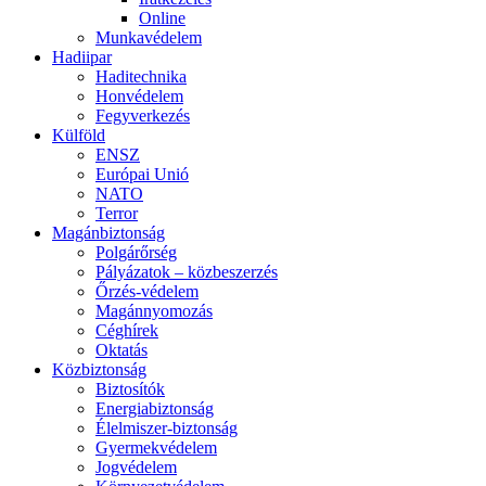
Online
Munkavédelem
Hadiipar
Haditechnika
Honvédelem
Fegyverkezés
Külföld
ENSZ
Európai Unió
NATO
Terror
Magánbiztonság
Polgárőrség
Pályázatok – közbeszerzés
Őrzés-védelem
Magánnyomozás
Céghírek
Oktatás
Közbiztonság
Biztosítók
Energiabiztonság
Élelmiszer-biztonság
Gyermekvédelem
Jogvédelem