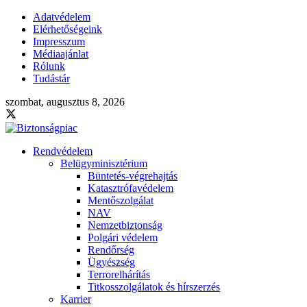
Adatvédelem
Elérhetőségeink
Impresszum
Médiaajánlat
Rólunk
Tudástár
szombat, augusztus 8, 2026
Rendvédelem
Belügyminisztérium
Büntetés-végrehajtás
Katasztrófavédelem
Mentőszolgálat
NAV
Nemzetbiztonság
Polgári védelem
Rendőrség
Ügyészség
Terrorelhárítás
Titkosszolgálatok és hírszerzés
Karrier