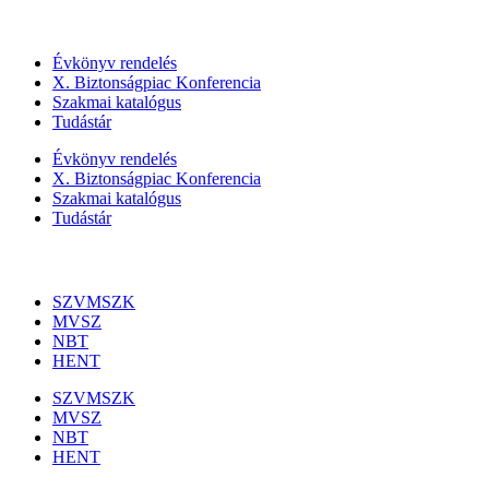
Szolgáltatásaink
Évkönyv rendelés
X. Biztonságpiac Konferencia
Szakmai katalógus
Tudástár
Évkönyv rendelés
X. Biztonságpiac Konferencia
Szakmai katalógus
Tudástár
Szakmai szervezetek
SZVMSZK
MVSZ
NBT
HENT
SZVMSZK
MVSZ
NBT
HENT