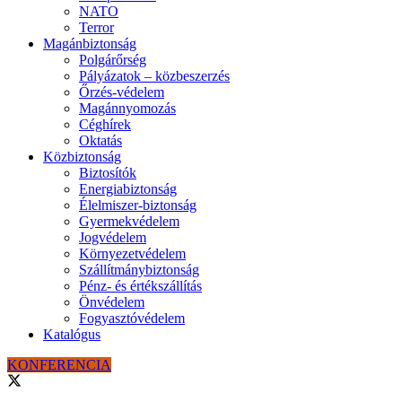
NATO
Terror
Magánbiztonság
Polgárőrség
Pályázatok – közbeszerzés
Őrzés-védelem
Magánnyomozás
Céghírek
Oktatás
Közbiztonság
Biztosítók
Energiabiztonság
Élelmiszer-biztonság
Gyermekvédelem
Jogvédelem
Környezetvédelem
Szállítmánybiztonság
Pénz- és értékszállítás
Önvédelem
Fogyasztóvédelem
Katalógus
KONFERENCIA