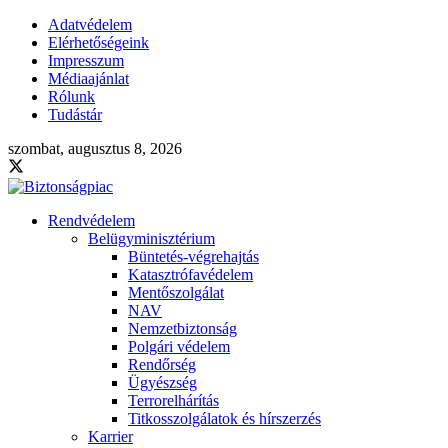
Adatvédelem
Elérhetőségeink
Impresszum
Médiaajánlat
Rólunk
Tudástár
szombat, augusztus 8, 2026
Rendvédelem
Belügyminisztérium
Büntetés-végrehajtás
Katasztrófavédelem
Mentőszolgálat
NAV
Nemzetbiztonság
Polgári védelem
Rendőrség
Ügyészség
Terrorelhárítás
Titkosszolgálatok és hírszerzés
Karrier