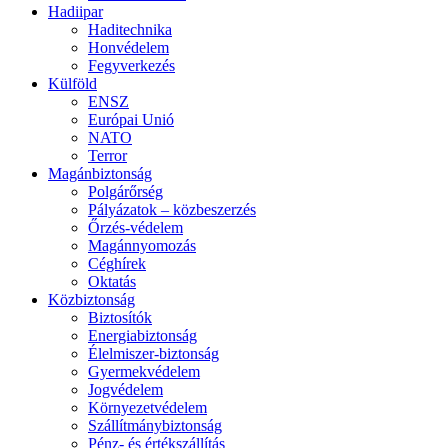
Hadiipar
Haditechnika
Honvédelem
Fegyverkezés
Külföld
ENSZ
Európai Unió
NATO
Terror
Magánbiztonság
Polgárőrség
Pályázatok – közbeszerzés
Őrzés-védelem
Magánnyomozás
Céghírek
Oktatás
Közbiztonság
Biztosítók
Energiabiztonság
Élelmiszer-biztonság
Gyermekvédelem
Jogvédelem
Környezetvédelem
Szállítmánybiztonság
Pénz- és értékszállítás