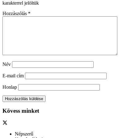
karakterrel jelöltük
Hozzászólás
*
Név
E-mail cím
Honlap
Kövess minket
Népszerű