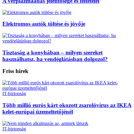
A vérplazmaadás jelentősége és feltételei
Elektromos autók töltése és jövője
Tisztaság a konyhában – milyen szereket
használhatsz, ha vendéglátásban dolgozol?
Friss hírek
IT-biztonság
Több millió eurós kárt okozott zsarolóvírus az IKEA
kelet-európai üzemeltetőjénél
IT-biztonság