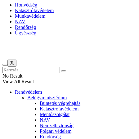
Honvédség
Katasztrófavédelem
Munkavédelem
NAV
Rendőrség
Ügyészség
Híreinket szemlézi
No Result
View All Result
Rendvédelem
Belügyminisztérium
Büntetés-végrehajtás
Katasztrófavédelem
Mentőszolgálat
NAV
Nemzetbiztonság
Polgári védelem
Rendőrség