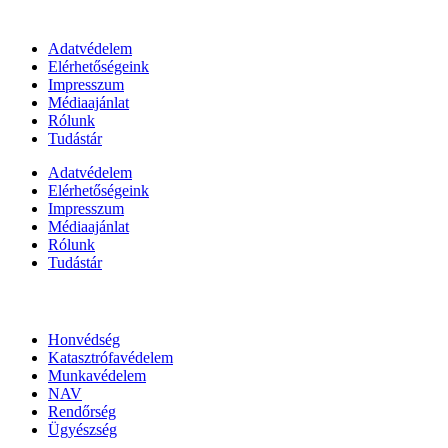
Információk
Adatvédelem
Elérhetőségeink
Impresszum
Médiaajánlat
Rólunk
Tudástár
Adatvédelem
Elérhetőségeink
Impresszum
Médiaajánlat
Rólunk
Tudástár
Állami szervezetek
Honvédség
Katasztrófavédelem
Munkavédelem
NAV
Rendőrség
Ügyészség