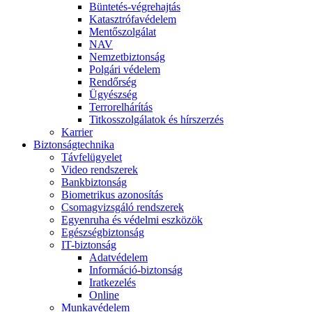
Büntetés-végrehajtás
Katasztrófavédelem
Mentőszolgálat
NAV
Nemzetbiztonság
Polgári védelem
Rendőrség
Ügyészség
Terrorelhárítás
Titkosszolgálatok és hírszerzés
Karrier
Biztonságtechnika
Távfelügyelet
Video rendszerek
Bankbiztonság
Biometrikus azonosítás
Csomagvizsgáló rendszerek
Egyenruha és védelmi eszközök
Egészségbiztonság
IT-biztonság
Adatvédelem
Információ-biztonság
Iratkezelés
Online
Munkavédelem