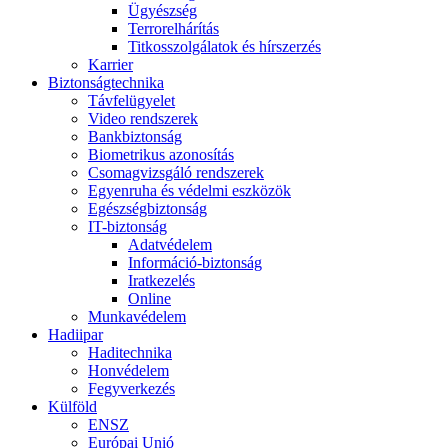
Ügyészség
Terrorelhárítás
Titkosszolgálatok és hírszerzés
Karrier
Biztonságtechnika
Távfelügyelet
Video rendszerek
Bankbiztonság
Biometrikus azonosítás
Csomagvizsgáló rendszerek
Egyenruha és védelmi eszközök
Egészségbiztonság
IT-biztonság
Adatvédelem
Információ-biztonság
Iratkezelés
Online
Munkavédelem
Hadiipar
Haditechnika
Honvédelem
Fegyverkezés
Külföld
ENSZ
Európai Unió