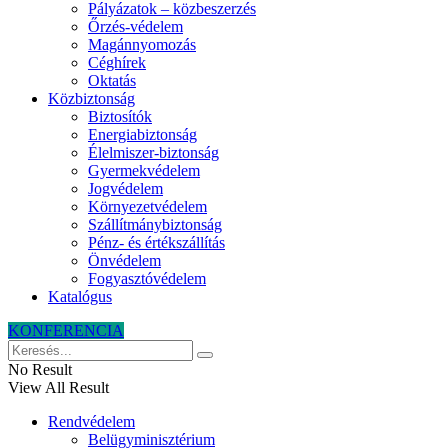
Pályázatok – közbeszerzés
Őrzés-védelem
Magánnyomozás
Céghírek
Oktatás
Közbiztonság
Biztosítók
Energiabiztonság
Élelmiszer-biztonság
Gyermekvédelem
Jogvédelem
Környezetvédelem
Szállítmánybiztonság
Pénz- és értékszállítás
Önvédelem
Fogyasztóvédelem
Katalógus
KONFERENCIA
No Result
View All Result
Rendvédelem
Belügyminisztérium