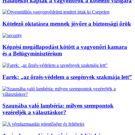
Haladékot kaptak a vagyonőrök a kötelező vizsgára
Kötelező oktatásra mennek jövőre a biztonsági őrök
Képzési megállapodást kötött a vagyonőri kamara
és a Belügyminisztérium
Farek: „az őrzés-védelem a szegények szakmája lett”
Szaunába való lambéria: milyen szempontok
vezéreljék a választáskor?