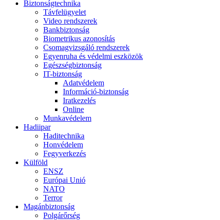
Biztonságtechnika
Távfelügyelet
Video rendszerek
Bankbiztonság
Biometrikus azonosítás
Csomagvizsgáló rendszerek
Egyenruha és védelmi eszközök
Egészségbiztonság
IT-biztonság
Adatvédelem
Információ-biztonság
Iratkezelés
Online
Munkavédelem
Hadiipar
Haditechnika
Honvédelem
Fegyverkezés
Külföld
ENSZ
Európai Unió
NATO
Terror
Magánbiztonság
Polgárőrség