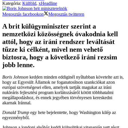
Kategória:
Külföld
,
xHeadline
Megosztás facebookon
Megosztás twitteren
A brit külügyminiszter szerint a
nemzetközi közösségnek óvakodnia kell
attól, hogy az iráni rendszer leváltását
tűzze ki célként, mivel nem vehető
biztosra, hogy a következő iráni rezsim
jobb lenne.
Boris Johnson
kedden minden eddiginél nyíltabban követelte azt is,
hogy az Egyesült Államok ne foganatosítson szankciókat azon
európai szövetségesei ellen, amelyek tartják magukat az iráni
nukleáris fejlesztési program korlátozásáról kötött többhatalmi
megállapodáshoz, és ennek jegyében törvényesen kereskedni
akarnak Iránnal.
Donald Trump
egy hete bejelentette, hogy Washington kilép az
egyezményből.
Johnson a londoni alsóház keddi külpolitikai vitanapján vett részt,