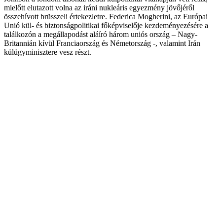
mielőtt elutazott volna az iráni nukleáris egyezmény jövőjéről
összehívott brüsszeli értekezletre. Federica Mogherini, az Európai
Unió kül- és biztonságpolitikai főképviselője kezdeményezésére a
találkozón a megállapodást aláíró három uniós ország – Nagy-
Britannián kívül Franciaország és Németország -, valamint Irán
külügyminisztere vesz részt.