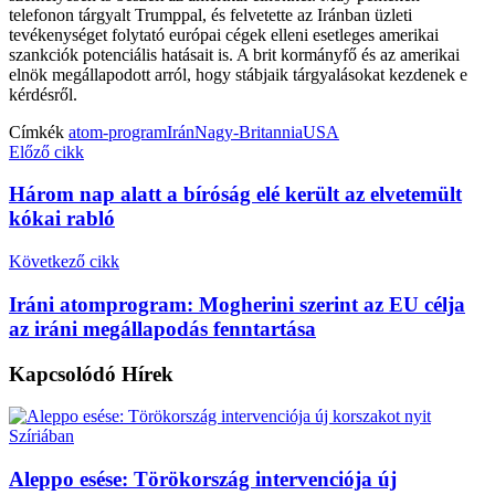
telefonon tárgyalt Trumppal, és felvetette az Iránban üzleti
tevékenységet folytató európai cégek elleni esetleges amerikai
szankciók potenciális hatásait is. A brit kormányfő és az amerikai
elnök megállapodott arról, hogy stábjaik tárgyalásokat kezdenek e
kérdésről.
Címkék
atom-program
Irán
Nagy-Britannia
USA
Előző cikk
Három nap alatt a bíróság elé került az elvetemült
kókai rabló
Következő cikk
Iráni atomprogram: Mogherini szerint az EU célja
az iráni megállapodás fenntartása
Kapcsolódó
Hírek
Aleppo esése: Törökország intervenciója új