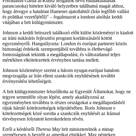
Forradalmi Gárda al-Kudsz Brigádok nevű elitalakulatának
parancsnoka) hirtelen kiváló helyzetben találhatná magát ahhoz,
hogy átvegye a hatalmat Hamenei ajatollahtól (Irán legfőbb vallási
és politikai vezetőjétől)” – fogalmazott a londoni alsóház keddi
vitájában a brit külügyminiszter.
Johnson a keddi brüsszeli találkozó előtt külön közleményt is kiadott
az iráni nukleáris fejlesztési program korlátozásáról kötött
egyezményről. Hangsúlyozta: London és európai partnerei közös
biztonsági érdekeik szempontjából továbbra is életbevágó
fontosságúnak tekintik a megállapodást, és változatlanul teljes
mértékben elkötelezettek érvényben tartása mellett.
Johnson közleménye szerint a három nyugat-európai hatalom
megvizsgálja az Irán elleni szankciók enyhítésének további
érvényesítési lehetőségeit.
A brit külügyminiszter felszólította az Egyesült Államokat, hogy ne
tegyen semmiféle olyan lépést, amely akadályozná az
egyezményben továbbra is részes országokat a megállapodásból
rájuk háruló kötelezettségek teljesítésében. Boris Johnson e
kötelezettségek közé sorolta a szankciók enyhítését az Iránnal
törvényesen folytatott kereskedelem révén.
Erről a kérdésről
Theresa May
brit miniszterelnök a minap
személyesen is beszélt az amerikai elnökkel. May pénteken