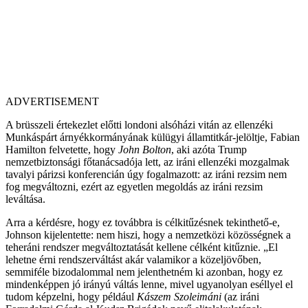
ADVERTISEMENT
A brüsszeli értekezlet előtti londoni alsóházi vitán az ellenzéki
Munkáspárt árnyékkormányának külügyi államtitkár-jelöltje, Fabian
Hamilton felvetette, hogy
John Bolton
, aki azóta Trump
nemzetbiztonsági főtanácsadója lett, az iráni ellenzéki mozgalmak
tavalyi párizsi konferencián úgy fogalmazott: az iráni rezsim nem
fog megváltozni, ezért az egyetlen megoldás az iráni rezsim
leváltása.
Arra a kérdésre, hogy ez továbbra is célkitűzésnek tekinthető-e,
Johnson kijelentette: nem hiszi, hogy a nemzetközi közösségnek a
teheráni rendszer megváltoztatását kellene célként kitűznie. „El
lehetne érni rendszerváltást akár valamikor a közeljövőben,
semmiféle bizodalommal nem jelenthetném ki azonban, hogy ez
mindenképpen jó irányú váltás lenne, mivel ugyanolyan eséllyel el
tudom képzelni, hogy például
Kászem Szoleimáni
(az iráni