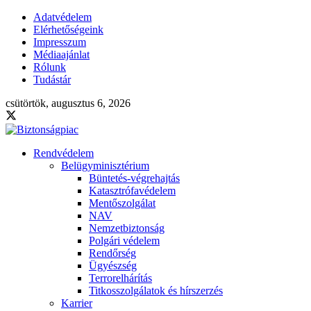
Adatvédelem
Elérhetőségeink
Impresszum
Médiaajánlat
Rólunk
Tudástár
csütörtök, augusztus 6, 2026
Rendvédelem
Belügyminisztérium
Büntetés-végrehajtás
Katasztrófavédelem
Mentőszolgálat
NAV
Nemzetbiztonság
Polgári védelem
Rendőrség
Ügyészség
Terrorelhárítás
Titkosszolgálatok és hírszerzés
Karrier