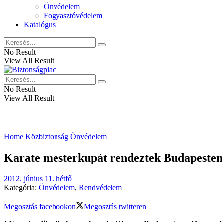
Önvédelem
Fogyasztóvédelem
Katalógus
No Result
View All Result
No Result
View All Result
Home
Közbiztonság
Önvédelem
Karate mesterkupát rendeztek Budapeste
2012. június 11. hétfő
Kategória:
Önvédelem
,
Rendvédelem
Megosztás facebookon
Megosztás twitteren