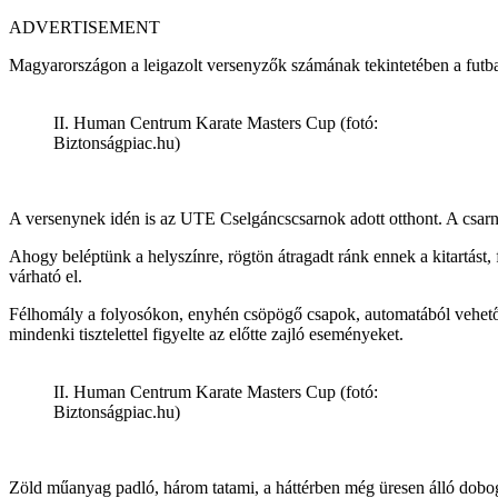
ADVERTISEMENT
Magyarországon a leigazolt versenyzők számának tekintetében a futbal
II. Human Centrum Karate Masters Cup (fotó:
Biztonságpiac.hu)
A versenynek idén is az UTE Cselgáncscsarnok adott otthont. A csarnok
Ahogy beléptünk a helyszínre, rögtön átragadt ránk ennek a kitartást,
várható el.
Félhomály a folyosókon, enyhén csöpögő csapok, automatából vehető ét
mindenki tisztelettel figyelte az előtte zajló eseményeket.
II. Human Centrum Karate Masters Cup (fotó:
Biztonságpiac.hu)
Zöld műanyag padló, három tatami, a háttérben még üresen álló dobo