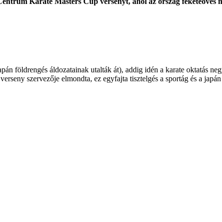
trum Karate Masters Cup versenyt, ahol az ország feketeöves me
japán földrengés áldozatainak utalták át), addig idén a karate oktatás 
erseny szervezője elmondta, ez egyfajta tisztelgés a sportág és a japán 