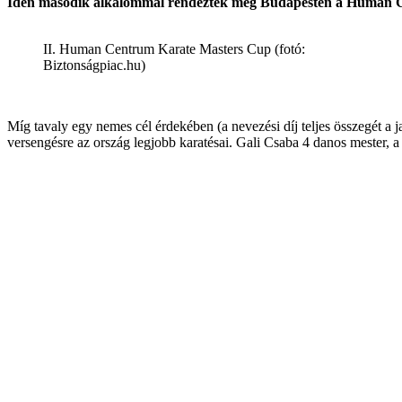
Idén második alkalommal rendezték meg Budapesten a Human Cen
II. Human Centrum Karate Masters Cup (fotó:
Biztonságpiac.hu)
Míg tavaly egy nemes cél érdekében (a nevezési díj teljes összegét a 
versengésre az ország legjobb karatésai. Gali Csaba 4 danos mester, a v