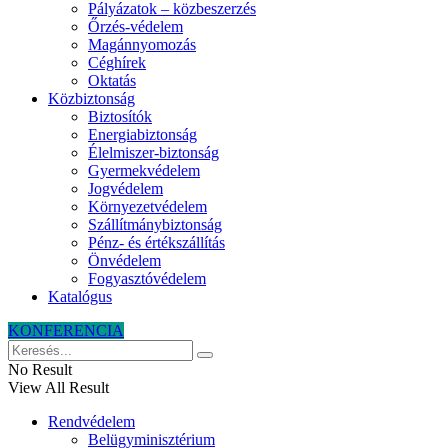
Pályázatok – közbeszerzés
Őrzés-védelem
Magánnyomozás
Céghírek
Oktatás
Közbiztonság
Biztosítók
Energiabiztonság
Élelmiszer-biztonság
Gyermekvédelem
Jogvédelem
Környezetvédelem
Szállítmánybiztonság
Pénz- és értékszállítás
Önvédelem
Fogyasztóvédelem
Katalógus
KONFERENCIA
No Result
View All Result
Rendvédelem
Belügyminisztérium