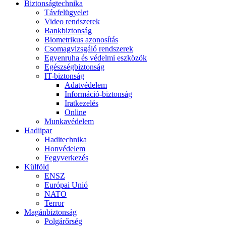
Biztonságtechnika
Távfelügyelet
Video rendszerek
Bankbiztonság
Biometrikus azonosítás
Csomagvizsgáló rendszerek
Egyenruha és védelmi eszközök
Egészségbiztonság
IT-biztonság
Adatvédelem
Információ-biztonság
Iratkezelés
Online
Munkavédelem
Hadiipar
Haditechnika
Honvédelem
Fegyverkezés
Külföld
ENSZ
Európai Unió
NATO
Terror
Magánbiztonság
Polgárőrség