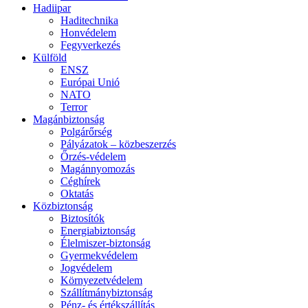
Hadiipar
Haditechnika
Honvédelem
Fegyverkezés
Külföld
ENSZ
Európai Unió
NATO
Terror
Magánbiztonság
Polgárőrség
Pályázatok – közbeszerzés
Őrzés-védelem
Magánnyomozás
Céghírek
Oktatás
Közbiztonság
Biztosítók
Energiabiztonság
Élelmiszer-biztonság
Gyermekvédelem
Jogvédelem
Környezetvédelem
Szállítmánybiztonság
Pénz- és értékszállítás