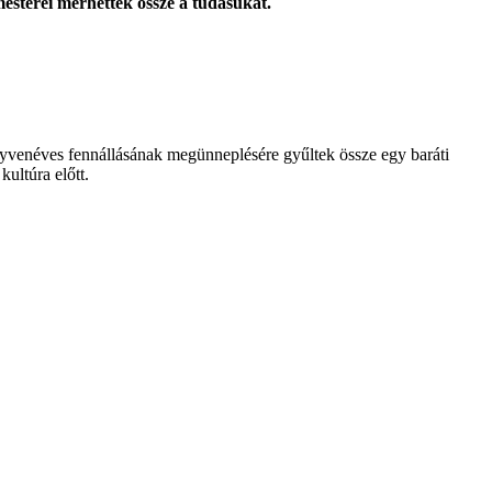
sterei mérhették össze a tudásukat.
negyvenéves fennállásának megünneplésére gyűltek össze egy baráti
kultúra előtt.