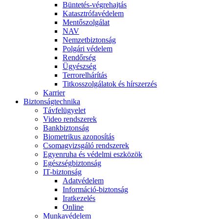
Büntetés-végrehajtás
Katasztrófavédelem
Mentőszolgálat
NAV
Nemzetbiztonság
Polgári védelem
Rendőrség
Ügyészség
Terrorelhárítás
Titkosszolgálatok és hírszerzés
Karrier
Biztonságtechnika
Távfelügyelet
Video rendszerek
Bankbiztonság
Biometrikus azonosítás
Csomagvizsgáló rendszerek
Egyenruha és védelmi eszközök
Egészségbiztonság
IT-biztonság
Adatvédelem
Információ-biztonság
Iratkezelés
Online
Munkavédelem