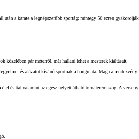
l után a karate a legnépszerűbb sportág: mintegy 50 ezren gyakorolják 
 közelében pár méterről, már hallani lehet a mesterek kiáltásait.
 fegyelmet és alázatot kívánó sportnak a hangulata. Maga a rendezvény 
el és ital valamint az egész helyett átható tornaterem szag. A verseny
gó.