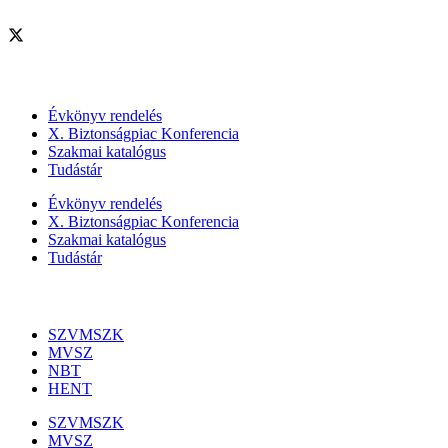
Szolgáltatásaink
Évkönyv rendelés
X. Biztonságpiac Konferencia
Szakmai katalógus
Tudástár
Évkönyv rendelés
X. Biztonságpiac Konferencia
Szakmai katalógus
Tudástár
Szakmai szervezetek
SZVMSZK
MVSZ
NBT
HENT
SZVMSZK
MVSZ