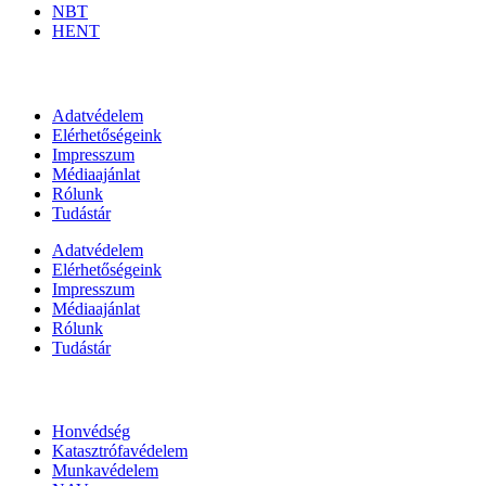
NBT
HENT
Információk
Adatvédelem
Elérhetőségeink
Impresszum
Médiaajánlat
Rólunk
Tudástár
Adatvédelem
Elérhetőségeink
Impresszum
Médiaajánlat
Rólunk
Tudástár
Állami szervezetek
Honvédség
Katasztrófavédelem
Munkavédelem