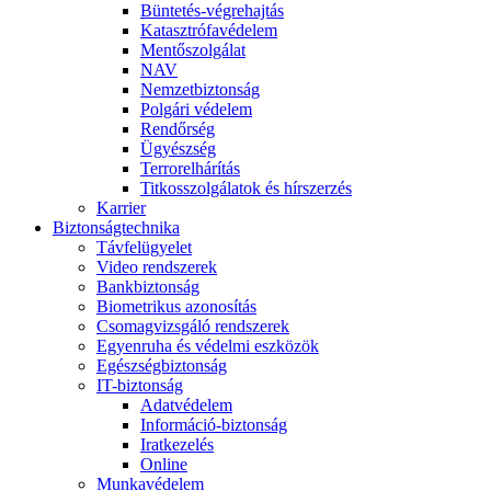
Büntetés-végrehajtás
Katasztrófavédelem
Mentőszolgálat
NAV
Nemzetbiztonság
Polgári védelem
Rendőrség
Ügyészség
Terrorelhárítás
Titkosszolgálatok és hírszerzés
Karrier
Biztonságtechnika
Távfelügyelet
Video rendszerek
Bankbiztonság
Biometrikus azonosítás
Csomagvizsgáló rendszerek
Egyenruha és védelmi eszközök
Egészségbiztonság
IT-biztonság
Adatvédelem
Információ-biztonság
Iratkezelés
Online
Munkavédelem