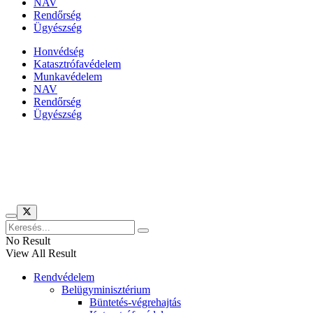
NAV
Rendőrség
Ügyészség
Honvédség
Katasztrófavédelem
Munkavédelem
NAV
Rendőrség
Ügyészség
Híreinket szemlézi
No Result
View All Result
Rendvédelem
Belügyminisztérium
Büntetés-végrehajtás