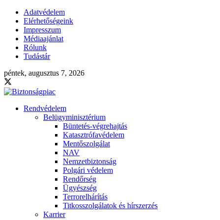
Adatvédelem
Elérhetőségeink
Impresszum
Médiaajánlat
Rólunk
Tudástár
péntek, augusztus 7, 2026
Rendvédelem
Belügyminisztérium
Büntetés-végrehajtás
Katasztrófavédelem
Mentőszolgálat
NAV
Nemzetbiztonság
Polgári védelem
Rendőrség
Ügyészség
Terrorelhárítás
Titkosszolgálatok és hírszerzés
Karrier