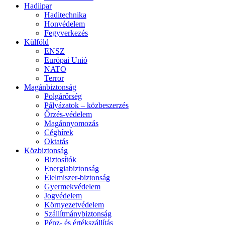
Hadiipar
Haditechnika
Honvédelem
Fegyverkezés
Külföld
ENSZ
Európai Unió
NATO
Terror
Magánbiztonság
Polgárőrség
Pályázatok – közbeszerzés
Őrzés-védelem
Magánnyomozás
Céghírek
Oktatás
Közbiztonság
Biztosítók
Energiabiztonság
Élelmiszer-biztonság
Gyermekvédelem
Jogvédelem
Környezetvédelem
Szállítmánybiztonság
Pénz- és értékszállítás