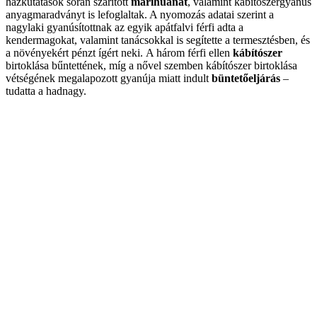
házkutatások során szárított
marihuánát
, valamint kábítószergyanús
anyagmaradványt is lefoglaltak. A nyomozás adatai szerint a
nagylaki gyanúsítottnak az egyik apátfalvi férfi adta a
kendermagokat, valamint tanácsokkal is segítette a termesztésben, és
a növényekért pénzt ígért neki. A három férfi ellen
kábítószer
birtoklása bűntettének, míg a nővel szemben kábítószer birtoklása
vétségének megalapozott gyanúja miatt indult
büntetőeljárás
–
tudatta a hadnagy.