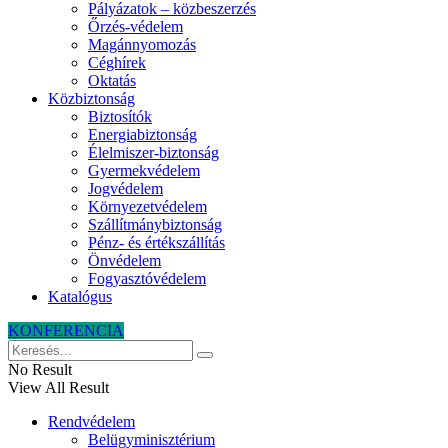
Pályázatok – közbeszerzés
Őrzés-védelem
Magánnyomozás
Céghírek
Oktatás
Közbiztonság
Biztosítók
Energiabiztonság
Élelmiszer-biztonság
Gyermekvédelem
Jogvédelem
Környezetvédelem
Szállítmánybiztonság
Pénz- és értékszállítás
Önvédelem
Fogyasztóvédelem
Katalógus
KONFERENCIA
No Result
View All Result
Rendvédelem
Belügyminisztérium