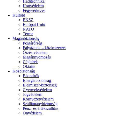
Haditechnika
Honvédelem
Fegyverkezés
Külföld
ENSZ
Európai Unió
NATO
Terror
Magánbiztonság
Polgárőrség
Pályázatok – közbeszerzés
Őrzés-védelem
Magánnyomozás
Céghírek
Oktatás
Közbiztonság
Biztosítók
Energiabiztonság
Élelmiszer-biztonság
Gyermekvédelem
Jogvédelem
Környezetvédelem
Szállítmánybiztonság
Pénz- és értékszállítás
Önvédelem