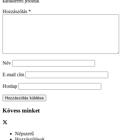
karakterrel jelöltük
Hozzászólás
*
Név
E-mail cím
Honlap
Kövess minket
Népszerű
Hozzászólások