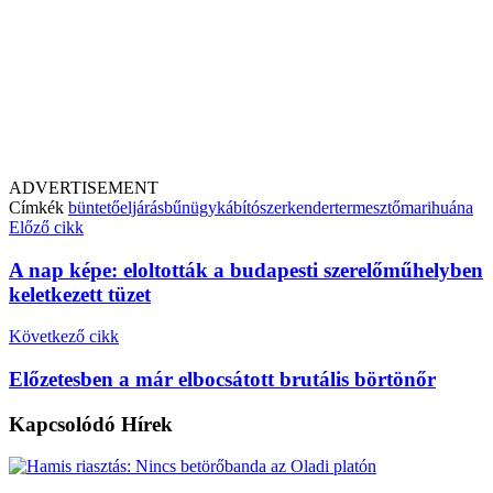
ADVERTISEMENT
Címkék
büntetőeljárás
bűnügy
kábítószer
kendertermesztő
marihuána
Előző cikk
A nap képe: eloltották a budapesti szerelőműhelyben
keletkezett tüzet
Következő cikk
Előzetesben a már elbocsátott brutális börtönőr
Kapcsolódó
Hírek