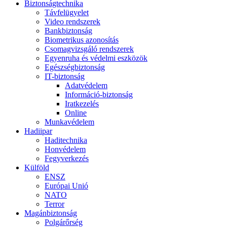
Biztonságtechnika
Távfelügyelet
Video rendszerek
Bankbiztonság
Biometrikus azonosítás
Csomagvizsgáló rendszerek
Egyenruha és védelmi eszközök
Egészségbiztonság
IT-biztonság
Adatvédelem
Információ-biztonság
Iratkezelés
Online
Munkavédelem
Hadiipar
Haditechnika
Honvédelem
Fegyverkezés
Külföld
ENSZ
Európai Unió
NATO
Terror
Magánbiztonság
Polgárőrség