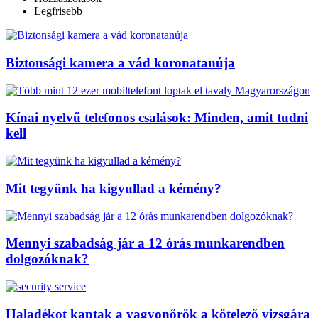
Legfrisebb
Biztonsági kamera a vád koronatanúja
Kínai nyelvű telefonos csalások: Minden, amit tudni
kell
Mit tegyünk ha kigyullad a kémény?
Mennyi szabadság jár a 12 órás munkarendben
dolgozóknak?
Haladékot kaptak a vagyonőrök a kötelező vizsgára