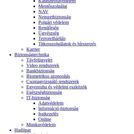
Katasztrófavédelem
Mentőszolgálat
NAV
Nemzetbiztonság
Polgári védelem
Rendőrség
Ügyészség
Terrorelhárítás
Titkosszolgálatok és hírszerzés
Karrier
Biztonságtechnika
Távfelügyelet
Video rendszerek
Bankbiztonság
Biometrikus azonosítás
Csomagvizsgáló rendszerek
Egyenruha és védelmi eszközök
Egészségbiztonság
IT-biztonság
Adatvédelem
Információ-biztonság
Iratkezelés
Online
Munkavédelem
Hadiipar