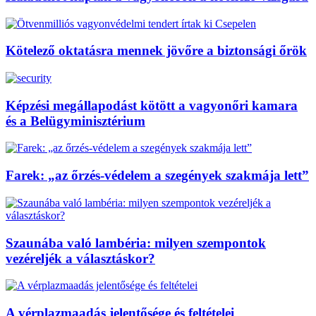
Kötelező oktatásra mennek jövőre a biztonsági őrök
Képzési megállapodást kötött a vagyonőri kamara
és a Belügyminisztérium
Farek: „az őrzés-védelem a szegények szakmája lett”
Szaunába való lambéria: milyen szempontok
vezéreljék a választáskor?
A vérplazmaadás jelentősége és feltételei