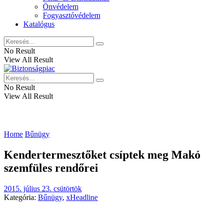
Önvédelem
Fogyasztóvédelem
Katalógus
No Result
View All Result
No Result
View All Result
Home
Bűnügy
Kendertermesztőket csíptek meg Makó
szemfüles rendőrei
2015. július 23. csütörtök
Kategória:
Bűnügy
,
xHeadline