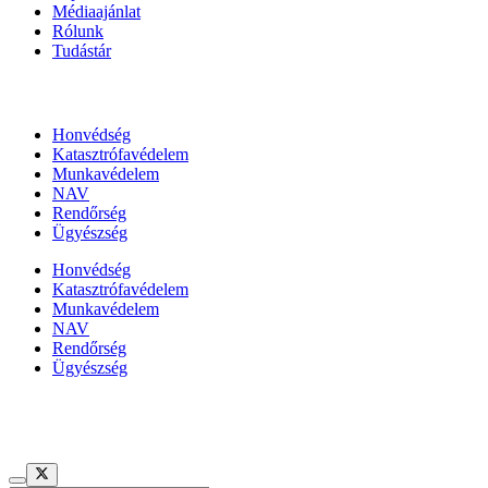
Médiaajánlat
Rólunk
Tudástár
Állami szervezetek
Honvédség
Katasztrófavédelem
Munkavédelem
NAV
Rendőrség
Ügyészség
Honvédség
Katasztrófavédelem
Munkavédelem
NAV
Rendőrség
Ügyészség
Híreinket szemlézi