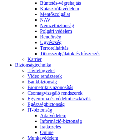
Büntetés-végrehajtás
Katasztrófavédelem
Mentőszolgálat
NAV
Nemzetbiztonság
Polgári védelem
Rendőrség
Ügyészség
Terrorelhárítás
Titkosszolgálatok és hírszerzés
Karrier
Biztonságtechnika
Távfelügyelet
Video rendszerek
Bankbiztonság
Biometrikus azonosítás
Csomagvizsgáló rendszerek
Egyenruha és védelmi eszközök
Egészségbiztonság
IT-biztonság
Adatvédelem
Információ-biztonság
Iratkezelés
Online
Munkavédelem