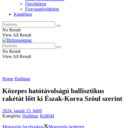
Önvédelem
Fogyasztóvédelem
Katalógus
No Result
View All Result
No Result
View All Result
Home
Hadiipar
Közepes hatótávolságú ballisztikus
rakétát lőtt ki Észak-Korea Szöul szerint
2024. január 15. hétfő
Kategória:
Hadiipar
,
Külföld
Megosztás facebookon
Megosztás twitteren