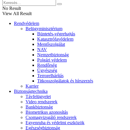
No Result
View All Result
Rendvédelem
Belügyminisztérium
Büntetés-végrehajtás
Katasztrófavédelem
Mentőszolgálat
NAV
Nemzetbiztonság
Polgári védelem
Rendőrség
Ügyészség
Terrorelhárítás
Titkosszolgálatok és hírszerzés
Karrier
Biztonságtechnika
Távfelügyelet
Video rendszerek
Bankbiztonság
Biometrikus azonosítás
Csomagvizsgáló rendszerek
Egyenruha és védelmi eszközök
Egészségbiztonság