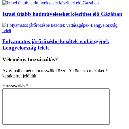
Izrael újabb hadműveleteket készíthet elő Gázában
Folyamatos járőrözésbe kezdtek vadászgépek
Lengyelország felett
Vélemény, hozzászólás?
Az e-mail címet nem tesszük közzé.
A kötelező mezőket
*
karakterrel jelöltük
Hozzászólás
*