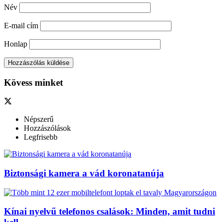
Név
E-mail cím
Honlap
Kövess minket
Népszerű
Hozzászólások
Legfrisebb
Biztonsági kamera a vád koronatanúja
Kínai nyelvű telefonos csalások: Minden, amit tudni