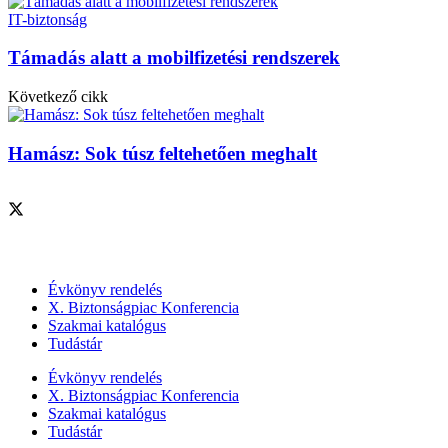
IT-biztonság
Támadás alatt a mobilfizetési rendszerek
Következő cikk
Hamász: Sok túsz feltehetően meghalt
Szolgáltatásaink
Évkönyv rendelés
X. Biztonságpiac Konferencia
Szakmai katalógus
Tudástár
Évkönyv rendelés
X. Biztonságpiac Konferencia
Szakmai katalógus
Tudástár