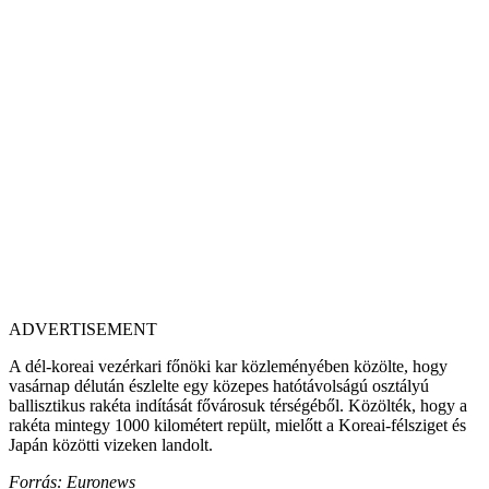
ADVERTISEMENT
A dél-koreai vezérkari főnöki kar közleményében közölte, hogy
vasárnap délután észlelte egy közepes hatótávolságú osztályú
ballisztikus rakéta indítását fővárosuk térségéből. Közölték, hogy a
rakéta mintegy 1000 kilométert repült, mielőtt a Koreai-félsziget és
Japán közötti vizeken landolt.
Forrás: Euronews