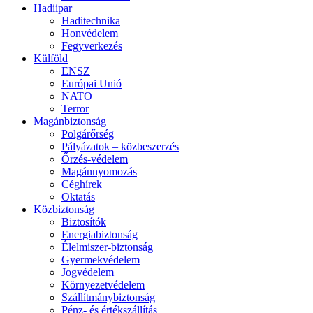
Hadiipar
Haditechnika
Honvédelem
Fegyverkezés
Külföld
ENSZ
Európai Unió
NATO
Terror
Magánbiztonság
Polgárőrség
Pályázatok – közbeszerzés
Őrzés-védelem
Magánnyomozás
Céghírek
Oktatás
Közbiztonság
Biztosítók
Energiabiztonság
Élelmiszer-biztonság
Gyermekvédelem
Jogvédelem
Környezetvédelem
Szállítmánybiztonság
Pénz- és értékszállítás