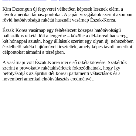
Kim Dzsongun új fegyverei vélhetően képesek lesznek elérni a
távoli amerikai támaszpontokat. A japán vizsgálatok szerint azonban
rövid hatótávolságú rakétát használt vasárnap Észak-Korea.
Észak-Korea vasárnap egy feltételezett közepes hatótávolságú
ballisztikus rakétát lőtt a tengerbe – közölte a dél-koreai hadsereg,
két hónappal azután, hogy állításuk szerint egy olyan új, nehezebben
észlelhető rakéta hajtóműveit tesztelték, amely képes távoli amerikai
célpontokat támadni a térségben.
A vasárnapi volt Észak-Korea idei első rakétakilövése. Szakértők
szerint a provokatív rakétakísérletek fokozódhatnak, hogy így
befolyásolják az áprilisi dél-koreai parlamenti választások és a
novemberi amerikai elnökválasztás eredményét.