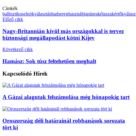
Címkék
ballisztikus
elnökválasztás
hadsereg
használt
japán
rakéta
szakértők
válasz
Előző cikk
Nagy-Britannián kívül más országokkal is tervez
biztonsági megállapodást kötni Kijev
Következő cikk
Hamász: Sok túsz feltehetően meghalt
Kapcsolódó
Hírek
A Gázai alagutak felszámolása még hónapokig tart
Oroszország déli határainál robbanások sorozata
tört ki