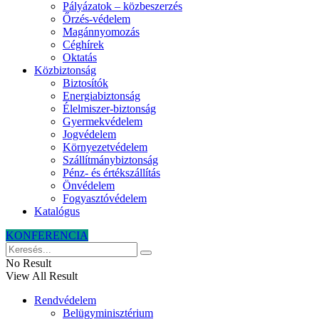
Pályázatok – közbeszerzés
Őrzés-védelem
Magánnyomozás
Céghírek
Oktatás
Közbiztonság
Biztosítók
Energiabiztonság
Élelmiszer-biztonság
Gyermekvédelem
Jogvédelem
Környezetvédelem
Szállítmánybiztonság
Pénz- és értékszállítás
Önvédelem
Fogyasztóvédelem
Katalógus
KONFERENCIA
No Result
View All Result
Rendvédelem
Belügyminisztérium