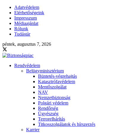
Adatvédelem
Elérhetőségeink
Impresszum
Médiaajánlat
Rólunk
Tudástár
péntek, augusztus 7, 2026
Rendvédelem
Belügyminisztérium
Büntetés-végrehajtás
Katasztrófavédelem
Mentőszolgálat
NAV
Nemzetbiztonság
Polgári védelem
Rendőrség
Ügyészség
Terrorelhárítás
Titkosszolgálatok és hírszerzés
Karrier