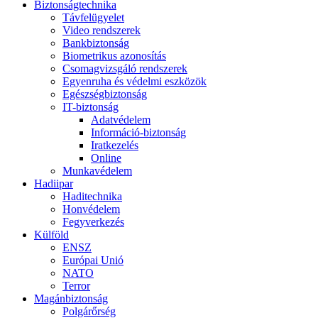
Biztonságtechnika
Távfelügyelet
Video rendszerek
Bankbiztonság
Biometrikus azonosítás
Csomagvizsgáló rendszerek
Egyenruha és védelmi eszközök
Egészségbiztonság
IT-biztonság
Adatvédelem
Információ-biztonság
Iratkezelés
Online
Munkavédelem
Hadiipar
Haditechnika
Honvédelem
Fegyverkezés
Külföld
ENSZ
Európai Unió
NATO
Terror
Magánbiztonság
Polgárőrség