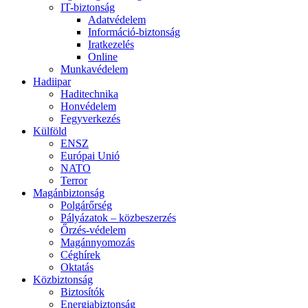
IT-biztonság
Adatvédelem
Információ-biztonság
Iratkezelés
Online
Munkavédelem
Hadiipar
Haditechnika
Honvédelem
Fegyverkezés
Külföld
ENSZ
Európai Unió
NATO
Terror
Magánbiztonság
Polgárőrség
Pályázatok – közbeszerzés
Őrzés-védelem
Magánnyomozás
Céghírek
Oktatás
Közbiztonság
Biztosítók
Energiabiztonság