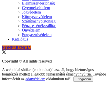
Élelmiszer-biztonság
Gyermekvédelem
Jogvédelem
Környezetvédelem
Szállítmánybiztonság
Pénz- és értékszállítás
Önvédelem
Fogyasztóvédelem
Katalógus
KONFERENCIA
Copyright © All rights reserved
A weboldal sütiket (cookie-kat) használ, hogy biztonságos
böngészés mellett a legjobb felhasználói élményt nyújtsa. További
információt az
adatvédelem
oldalunkon talál.
Elfogadom