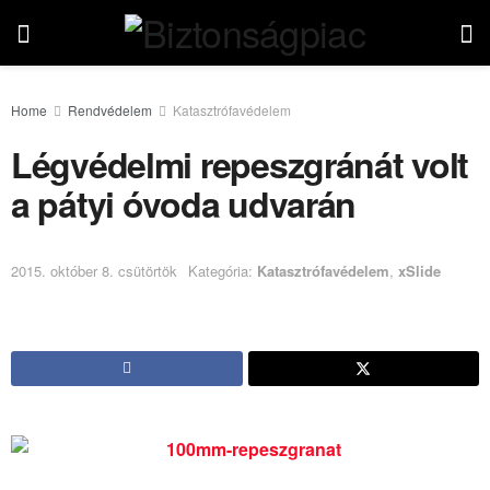
Home
Rendvédelem
Katasztrófavédelem
Légvédelmi repeszgránát volt
a pátyi óvoda udvarán
2015. október 8. csütörtök
Kategória:
Katasztrófavédelem
,
xSlide