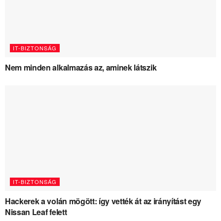
IT-BIZTONSÁG
Nem minden alkalmazás az, aminek látszik
IT-BIZTONSÁG
Hackerek a volán mögött: így vették át az irányítást egy
Nissan Leaf felett