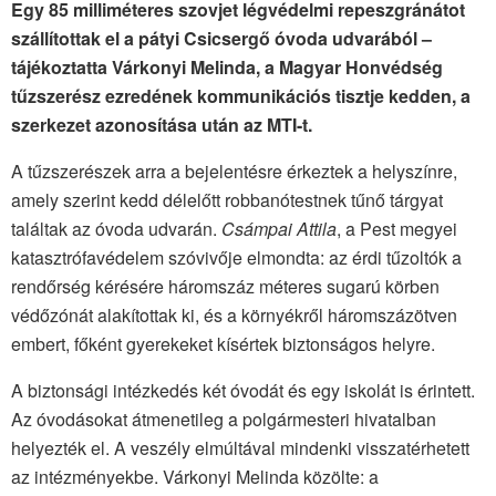
Egy 85 milliméteres szovjet légvédelmi repeszgránátot
szállítottak el a pátyi Csicsergő óvoda udvarából –
tájékoztatta Várkonyi Melinda, a Magyar Honvédség
tűzszerész ezredének kommunikációs tisztje kedden, a
szerkezet azonosítása után az MTI-t.
A tűzszerészek arra a bejelentésre érkeztek a helyszínre,
amely szerint kedd délelőtt robbanótestnek tűnő tárgyat
találtak az óvoda udvarán.
Csámpai Attila
, a Pest megyei
katasztrófavédelem szóvivője elmondta: az érdi tűzoltók a
rendőrség kérésére háromszáz méteres sugarú körben
védőzónát alakítottak ki, és a környékről háromszázötven
embert, főként gyerekeket kísértek biztonságos helyre.
A biztonsági intézkedés két óvodát és egy iskolát is érintett.
Az óvodásokat átmenetileg a polgármesteri hivatalban
helyezték el. A veszély elmúltával mindenki visszatérhetett
az intézményekbe. Várkonyi Melinda közölte: a