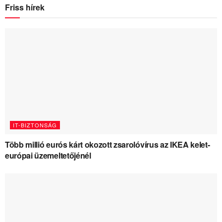
Friss hírek
IT-BIZTONSÁG
Több millió eurós kárt okozott zsarolóvírus az IKEA kelet-
európai üzemeltetőjénél