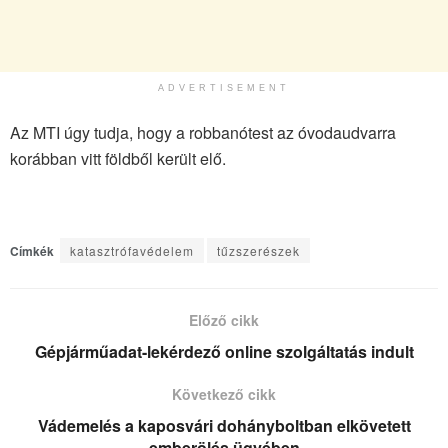
ADVERTISEMENT
Az MTI úgy tudja, hogy a robbanótest az óvodaudvarra
korábban vitt földből került elő.
Címkék
katasztrófavédelem
tűzszerészek
Előző cikk
Gépjárműadat-lekérdező online szolgáltatás indult
Következő cikk
Vádemelés a kaposvári dohányboltban elkövetett
emberölés ügyében