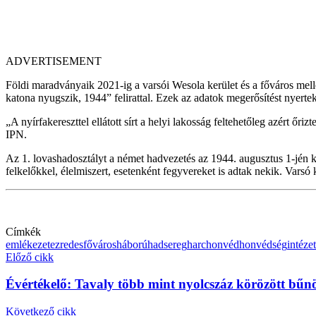
ADVERTISEMENT
Földi maradványaik 2021-ig a varsói Wesola kerület és a főváros mellet
katona nyugszik, 1944” felirattal. Ezek az adatok megerősítést nyer
„A nyírfakereszttel ellátott sírt a helyi lakosság feltehetőleg azért 
IPN.
Az 1. lovashadosztályt a német hadvezetés az 1944. augusztus 1-jén kit
felkelőkkel, élelmiszert, esetenként fegyvereket is adtak nekik. Vars
Címkék
emlékezet
ezredes
főváros
háború
hadsereg
harc
honvéd
honvédség
intézet
Előző cikk
Évértékelő: Tavaly több mint nyolcszáz körözött bűnö
Következő cikk