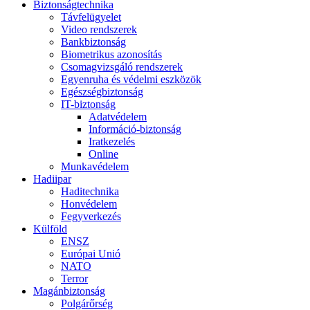
Biztonságtechnika
Távfelügyelet
Video rendszerek
Bankbiztonság
Biometrikus azonosítás
Csomagvizsgáló rendszerek
Egyenruha és védelmi eszközök
Egészségbiztonság
IT-biztonság
Adatvédelem
Információ-biztonság
Iratkezelés
Online
Munkavédelem
Hadiipar
Haditechnika
Honvédelem
Fegyverkezés
Külföld
ENSZ
Európai Unió
NATO
Terror
Magánbiztonság
Polgárőrség