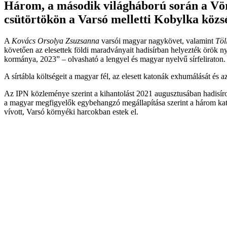
Három, a második világháború során a Vörö
csütörtökön a Varsó melletti Kobylka közs
A
Kovács Orsolya Zsuzsanna
varsói magyar nagykövet, valamint
Töl
követően az elesettek földi maradványait hadisírban helyezték örök n
kormánya, 2023” – olvasható a lengyel és magyar nyelvű sírfeliraton.
A sírtábla költségeit a magyar fél, az elesett katonák exhumálását és az
Az IPN közleménye szerint a kihantolást 2021 augusztusában hadisír
a magyar megfigyelők egybehangzó megállapítása szerint a három kato
vívott, Varsó környéki harcokban estek el.