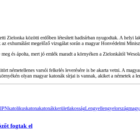
ti Zielonka közötti erdőben létesített hadisírban nyugodtak. A helyi lak
tek az exhumálást megelőző vizsgálat során a magyar Honvédelmi Miniszt
őrizte meg és ápolta, mert jó emlék maradt a környéken a Zielonkától Wes
ört németellenes varsói felkelés leverésére is be akarta vetni. A magya
ó környékén olyan magyar katonák sírjai is vannak, akiket a németek a le
IPN
katolikus
katona
katonák
kerület
lakosság
Lengyel
lengyelország
magy
zőt fogtak el