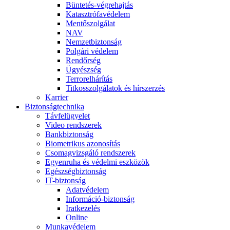
Büntetés-végrehajtás
Katasztrófavédelem
Mentőszolgálat
NAV
Nemzetbiztonság
Polgári védelem
Rendőrség
Ügyészség
Terrorelhárítás
Titkosszolgálatok és hírszerzés
Karrier
Biztonságtechnika
Távfelügyelet
Video rendszerek
Bankbiztonság
Biometrikus azonosítás
Csomagvizsgáló rendszerek
Egyenruha és védelmi eszközök
Egészségbiztonság
IT-biztonság
Adatvédelem
Információ-biztonság
Iratkezelés
Online
Munkavédelem