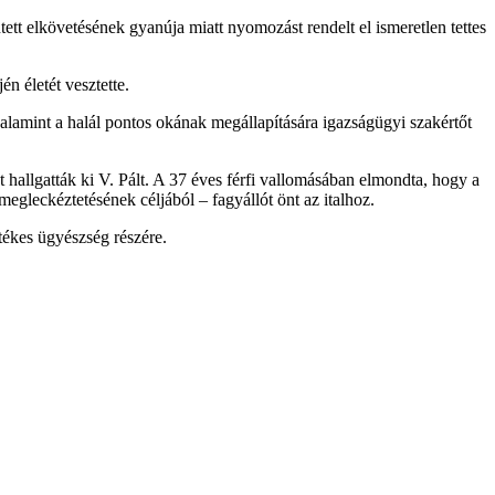
tt elkövetésének gyanúja miatt nyomozást rendelt el ismeretlen tettes
n életét vesztette.
alamint a halál pontos okának megállapítására igazságügyi szakértőt
hallgatták ki V. Pált. A 37 éves férfi vallomásában elmondta, hogy a
megleckéztetésének céljából – fagyállót önt az italhoz.
etékes ügyészség részére.