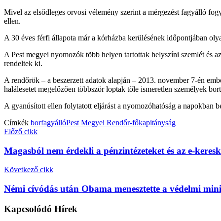
Mivel az elsődleges orvosi vélemény szerint a mérgezést fagyálló fog
ellen.
A 30 éves férfi állapota már a kórházba kerülésének időpontjában olyan
A Pest megyei nyomozók több helyen tartottak helyszíni szemlét és az
rendeltek ki.
A rendőrök – a beszerzett adatok alapján – 2013. november 7-én ember
halálesetet megelőzően többször loptak tőle ismeretlen személyek bort 
A gyanúsított ellen folytatott eljárást a nyomozóhatóság a napokban bef
Címkék
bor
fagyálló
Pest Megyei Rendőr-főkapitányság
Előző cikk
Magasból nem érdekli a pénzintézeteket és az e-keresk
Következő cikk
Némi cívódás után Obama menesztette a védelmi mini
Kapcsolódó
Hírek