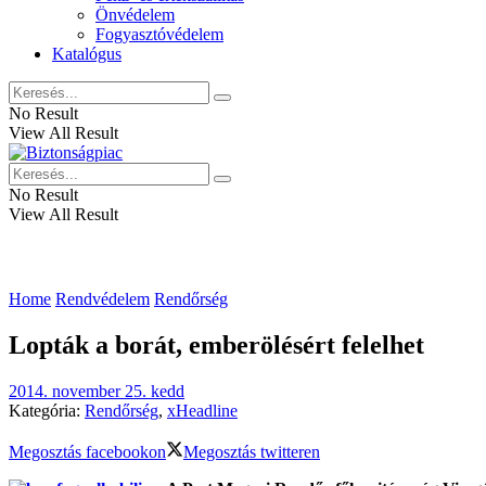
Önvédelem
Fogyasztóvédelem
Katalógus
No Result
View All Result
No Result
View All Result
Home
Rendvédelem
Rendőrség
Lopták a borát, emberölésért felelhet
2014. november 25. kedd
Kategória:
Rendőrség
,
xHeadline
Megosztás facebookon
Megosztás twitteren