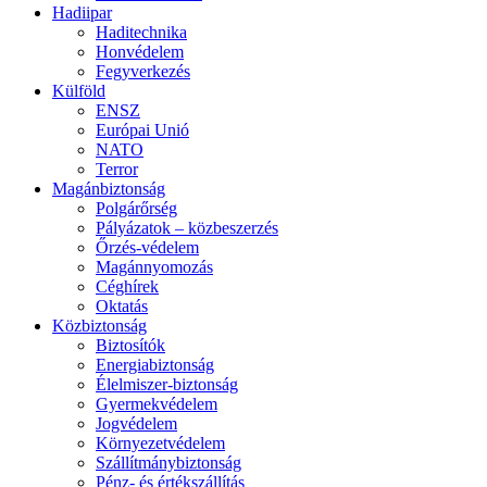
Hadiipar
Haditechnika
Honvédelem
Fegyverkezés
Külföld
ENSZ
Európai Unió
NATO
Terror
Magánbiztonság
Polgárőrség
Pályázatok – közbeszerzés
Őrzés-védelem
Magánnyomozás
Céghírek
Oktatás
Közbiztonság
Biztosítók
Energiabiztonság
Élelmiszer-biztonság
Gyermekvédelem
Jogvédelem
Környezetvédelem
Szállítmánybiztonság
Pénz- és értékszállítás