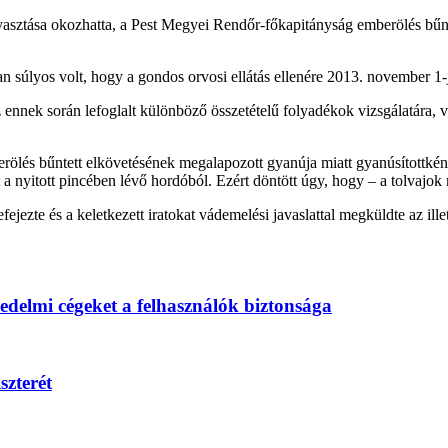
yasztása okozhatta, a Pest Megyei Rendőr-főkapitányság emberölés bűnte
 súlyos volt, hogy a gondos orvosi ellátás ellenére 2013. november 1-jé
 ennek során lefoglalt különböző összetételű folyadékok vizsgálatára, v
ölés bűntett elkövetésének megalapozott gyanúja miatt gyanúsítottként 
a nyitott pincében lévő hordóból. Ezért döntött úgy, hogy – a tolvajok 
ejezte és a keletkezett iratokat vádemelési javaslattal megküldte az ill
edelmi cégeket a felhasználók biztonsága
szterét