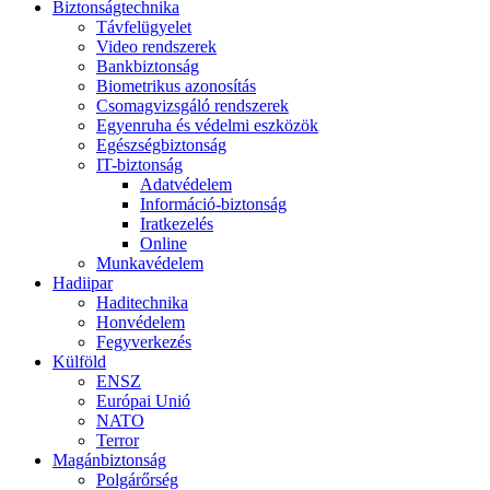
Biztonságtechnika
Távfelügyelet
Video rendszerek
Bankbiztonság
Biometrikus azonosítás
Csomagvizsgáló rendszerek
Egyenruha és védelmi eszközök
Egészségbiztonság
IT-biztonság
Adatvédelem
Információ-biztonság
Iratkezelés
Online
Munkavédelem
Hadiipar
Haditechnika
Honvédelem
Fegyverkezés
Külföld
ENSZ
Európai Unió
NATO
Terror
Magánbiztonság
Polgárőrség