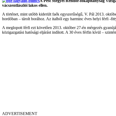
A Pest Megyei Rendőr-főkapitányság Vizsgála
vácszentlászlói lakos ellen.
A történet, mint utóbb kiderült faék egyszerűségű, V. Pál 2013. októb
hordóban – tárolt borához. Az italból egy harminc éves helyi férfi -fitt
A meglopott férfi ezt követően 2013. október 27-én mérgezés gyanújáv
közigazgatási hatósági eljárást indított. A 30 éves férfin kívül – szin
ADVERTISEMENT