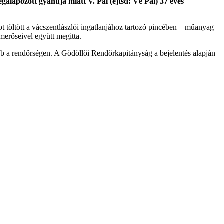
galapozott gyanúja miatt V. Pál (ejtsd: Vé Pál) 37 éves
t töltött a vácszentlászlói ingatlanjához tartozó pincében – műanyag
smerőseivel együtt megitta.
őbb a rendőrségen. A Gödöllői Rendőrkapitányság a bejelentés alapján