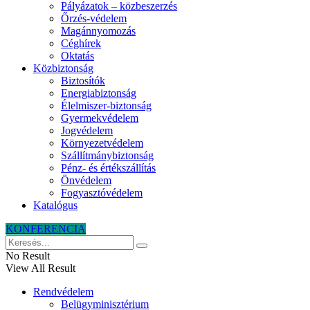
Pályázatok – közbeszerzés
Őrzés-védelem
Magánnyomozás
Céghírek
Oktatás
Közbiztonság
Biztosítók
Energiabiztonság
Élelmiszer-biztonság
Gyermekvédelem
Jogvédelem
Környezetvédelem
Szállítmánybiztonság
Pénz- és értékszállítás
Önvédelem
Fogyasztóvédelem
Katalógus
KONFERENCIA
No Result
View All Result
Rendvédelem
Belügyminisztérium