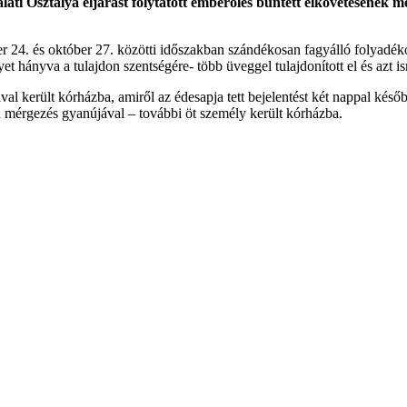
ti Osztálya eljárást folytatott emberölés bűntett elkövetésének me
er 24. és október 27. közötti időszakban szándékosan fagyálló folyadéko
yet hányva a tulajdon szentségére- több üveggel tulajdonított el és azt i
al került kórházba, amiről az édesapja tett bejelentést két nappal kés
tén mérgezés gyanújával – további öt személy került kórházba.