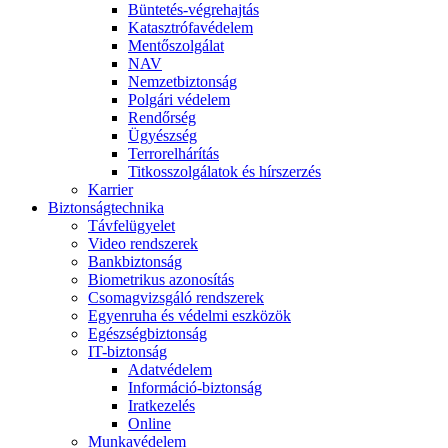
Büntetés-végrehajtás
Katasztrófavédelem
Mentőszolgálat
NAV
Nemzetbiztonság
Polgári védelem
Rendőrség
Ügyészség
Terrorelhárítás
Titkosszolgálatok és hírszerzés
Karrier
Biztonságtechnika
Távfelügyelet
Video rendszerek
Bankbiztonság
Biometrikus azonosítás
Csomagvizsgáló rendszerek
Egyenruha és védelmi eszközök
Egészségbiztonság
IT-biztonság
Adatvédelem
Információ-biztonság
Iratkezelés
Online
Munkavédelem