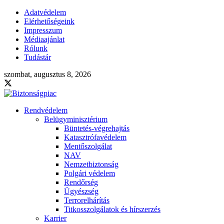
Adatvédelem
Elérhetőségeink
Impresszum
Médiaajánlat
Rólunk
Tudástár
szombat, augusztus 8, 2026
Rendvédelem
Belügyminisztérium
Büntetés-végrehajtás
Katasztrófavédelem
Mentőszolgálat
NAV
Nemzetbiztonság
Polgári védelem
Rendőrség
Ügyészség
Terrorelhárítás
Titkosszolgálatok és hírszerzés
Karrier