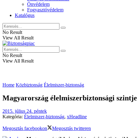
Önvédelem
Fogyasztóvédelem
Katalógus
No Result
View All Result
No Result
View All Result
Home
Közbiztonság
Élelmiszer-biztonság
Magyarország élelmiszerbiztonsági szintje 
2015. július 24. péntek
Kategória:
Élelmiszer-biztonság
,
xHeadline
Megosztás facebookon
Megosztás twitteren