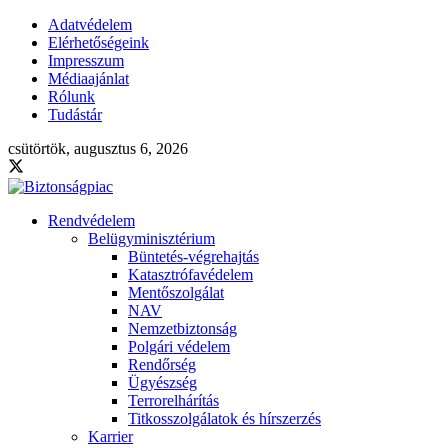
Adatvédelem
Elérhetőségeink
Impresszum
Médiaajánlat
Rólunk
Tudástár
csütörtök, augusztus 6, 2026
Rendvédelem
Belügyminisztérium
Büntetés-végrehajtás
Katasztrófavédelem
Mentőszolgálat
NAV
Nemzetbiztonság
Polgári védelem
Rendőrség
Ügyészség
Terrorelhárítás
Titkosszolgálatok és hírszerzés
Karrier