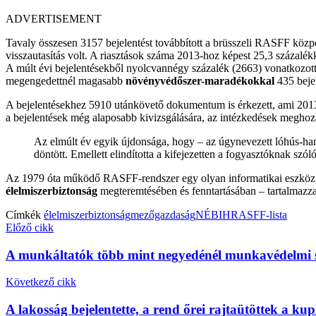
ADVERTISEMENT
Tavaly összesen 3157 bejelentést továbbított a brüsszeli RASFF közpo
visszautasítás volt. A riasztások száma 2013-hoz képest 25,3 százalékk
A múlt évi bejelentésekből nyolcvannégy százalék (2663) vonatkozott é
megengedettnél magasabb
növényvédőszer-maradékokkal
435 bejel
A bejelentésekhez 5910 utánkövető dokumentum is érkezett, ami 2013
a bejelentések még alaposabb kivizsgálására, az intézkedések meghozata
Az elmúlt év egyik újdonsága, hogy – az úgynevezett lóhús-hami
döntött. Emellett elindította a kifejezetten a fogyasztóknak szól
Az 1979 óta működő RASFF-rendszer egy olyan informatikai eszköz, ame
élelmiszerbiztonság
megteremtésében és fenntartásában – tartalmazz
Címkék
élelmiszerbiztonság
mezőgazdaság
NÉBIH
RASFF-lista
Előző cikk
A munkáltatók több mint negyedénél munkavédelmi s
Következő cikk
A lakosság bejelentette, a rend őrei rajtaütöttek a ku