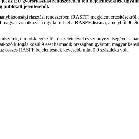
s jó, az EU gyorsriasztási rendszerében tett bejelentéseknek ugya
 publikált jelentéséből.
mánybiztonsági riasztási rendszerben (RASFF) megjelent értesítésekről.
14 magyar vonatkozású ügy került fel a
RASFF-listára
, amelyből 96 éle
iszerek, étrend-kiegészítők összetételével és szennyezettségével – har
zó kifogás közül 9 eset harmadik országban gyártott, magyar keresked
k az összes RASFF bejelentésnek kevesebb mint 0,9 százaléka volt.