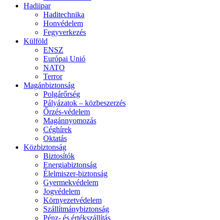
Hadiipar
Haditechnika
Honvédelem
Fegyverkezés
Külföld
ENSZ
Európai Unió
NATO
Terror
Magánbiztonság
Polgárőrség
Pályázatok – közbeszerzés
Őrzés-védelem
Magánnyomozás
Céghírek
Oktatás
Közbiztonság
Biztosítók
Energiabiztonság
Élelmiszer-biztonság
Gyermekvédelem
Jogvédelem
Környezetvédelem
Szállítmánybiztonság
Pénz- és értékszállítás