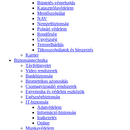
Büntetés-végrehajtás
Katasztrófavédelem
Mentőszolgálat
NAV
Nemzetbiztonság
Polgári védelem
Rendőrség
Ügyészség
Terrorelhárítás
Titkosszolgálatok és hírszerzés
Karrier
Biztonságtechnika
Távfelügyelet
Video rendszerek
Bankbiztonság
Biometrikus azonosítás
Csomagvizsgáló rendszerek
Egyenruha és védelmi eszközök
Egészségbiztonság
IT-biztonság
Adatvédelem
Információ-biztonság
Iratkezelés
Online
Munkavédelem