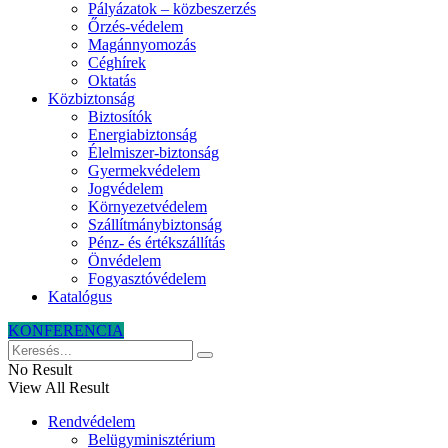
Pályázatok – közbeszerzés
Őrzés-védelem
Magánnyomozás
Céghírek
Oktatás
Közbiztonság
Biztosítók
Energiabiztonság
Élelmiszer-biztonság
Gyermekvédelem
Jogvédelem
Környezetvédelem
Szállítmánybiztonság
Pénz- és értékszállítás
Önvédelem
Fogyasztóvédelem
Katalógus
KONFERENCIA
No Result
View All Result
Rendvédelem
Belügyminisztérium