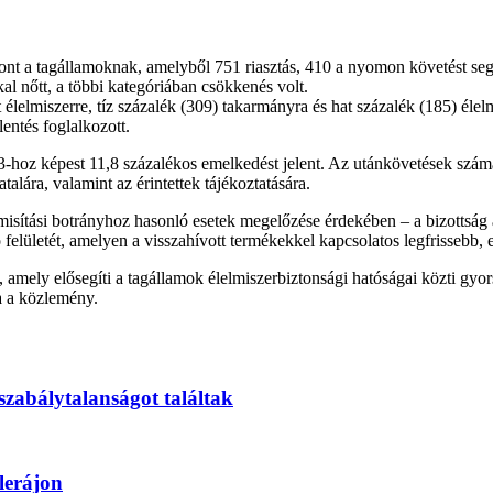
nt a tagállamoknak, amelyből 751 riasztás, 410 a nyomon követést segít
al nőtt, a többi kategóriában csökkenés volt.
lelmiszerre, tíz százalék (309) takarmányra és hat százalék (185) élel
entés foglalkozott.
-hoz képest 11,8 százalékos emelkedést jelent. Az utánkövetések szá
lára, valamint az érintettek tájékoztatására.
sítási botrányhoz hasonló esetek megelőzése érdekében – a bizottság a
ó felületét, amelyen a visszahívott termékekkel kapcsolatos legfrissebb,
ly elősegíti a tagállamok élelmiszerbiztonsági hatóságai közti gyors 
a a közlemény.
zabálytalanságot találtak
plerájon