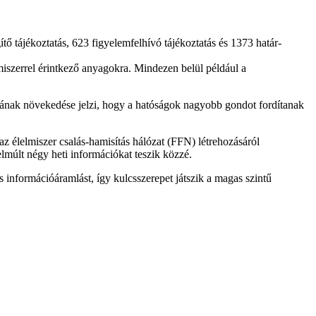
ő tájékoztatás, 623 figyelemfelhívó tájékoztatás és 1373 határ-
miszerrel érintkező anyagokra. Mindezen belül például a
mának növekedése jelzi, hogy a hatóságok nagyobb gondot fordítanak
z élelmiszer csalás-hamisítás hálózat (FFN) létrehozásáról
 elmúlt négy heti információkat teszik közzé.
információáramlást, így kulcsszerepet játszik a magas szintű