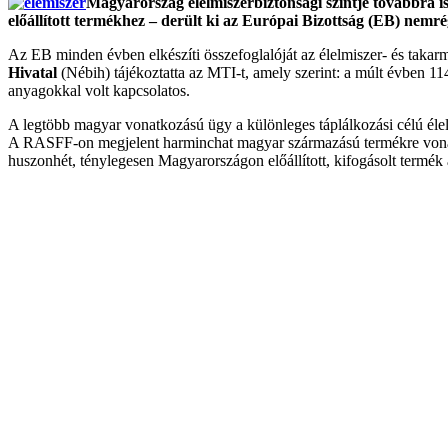
Magyarország élelmiszerbiztonsági szintje továbbra i
előállított termékhez – derült ki az Európai Bizottság (EB) nemrég
Az EB minden évben elkészíti összefoglalóját az élelmiszer- és takar
Hivatal
(Nébih) tájékoztatta az MTI-t, amely szerint: a múlt évben 1
anyagokkal volt kapcsolatos.
A legtöbb magyar vonatkozású ügy a különleges táplálkozási célú élelm
A RASFF-on megjelent harminchat magyar származású termékre vonatko
huszonhét, ténylegesen Magyarországon előállított, kifogásolt termé