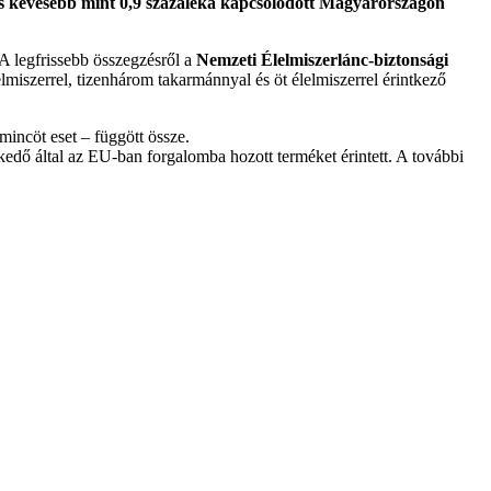
nis kevesebb mint 0,9 százaléka kapcsolódott Magyarországon
 A legfrissebb összegzésről a
Nemzeti Élelmiszerlánc-biztonsági
lmiszerrel, tizenhárom takarmánnyal és öt élelmiszerrel érintkező
mincöt eset – függött össze.
ő által az EU-ban forgalomba hozott terméket érintett. A további