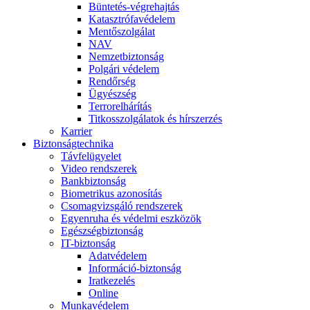
Büntetés-végrehajtás
Katasztrófavédelem
Mentőszolgálat
NAV
Nemzetbiztonság
Polgári védelem
Rendőrség
Ügyészség
Terrorelhárítás
Titkosszolgálatok és hírszerzés
Karrier
Biztonságtechnika
Távfelügyelet
Video rendszerek
Bankbiztonság
Biometrikus azonosítás
Csomagvizsgáló rendszerek
Egyenruha és védelmi eszközök
Egészségbiztonság
IT-biztonság
Adatvédelem
Információ-biztonság
Iratkezelés
Online
Munkavédelem