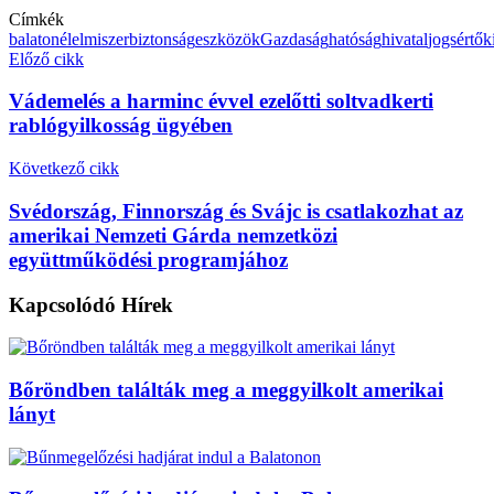
Címkék
balaton
élelmiszerbiztonság
eszközök
Gazdaság
hatóság
hivatal
jogsértő
k
Előző cikk
Vádemelés a harminc évvel ezelőtti soltvadkerti
rablógyilkosság ügyében
Következő cikk
Svédország, Finnország és Svájc is csatlakozhat az
amerikai Nemzeti Gárda nemzetközi
együttműködési programjához
Kapcsolódó
Hírek
Bőröndben találták meg a meggyilkolt amerikai
lányt