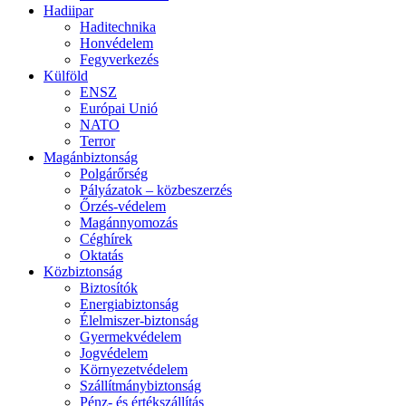
Hadiipar
Haditechnika
Honvédelem
Fegyverkezés
Külföld
ENSZ
Európai Unió
NATO
Terror
Magánbiztonság
Polgárőrség
Pályázatok – közbeszerzés
Őrzés-védelem
Magánnyomozás
Céghírek
Oktatás
Közbiztonság
Biztosítók
Energiabiztonság
Élelmiszer-biztonság
Gyermekvédelem
Jogvédelem
Környezetvédelem
Szállítmánybiztonság
Pénz- és értékszállítás