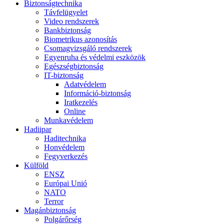
Biztonságtechnika
Távfelügyelet
Video rendszerek
Bankbiztonság
Biometrikus azonosítás
Csomagvizsgáló rendszerek
Egyenruha és védelmi eszközök
Egészségbiztonság
IT-biztonság
Adatvédelem
Információ-biztonság
Iratkezelés
Online
Munkavédelem
Hadiipar
Haditechnika
Honvédelem
Fegyverkezés
Külföld
ENSZ
Európai Unió
NATO
Terror
Magánbiztonság
Polgárőrség