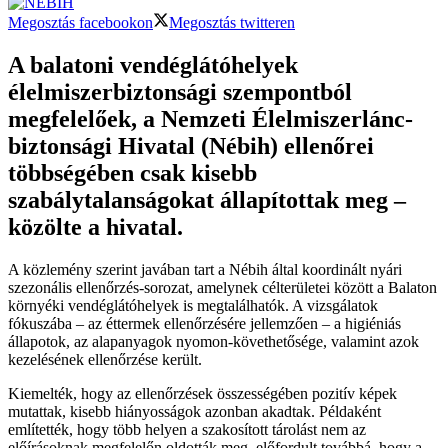
Megosztás facebookon
Megosztás twitteren
A balatoni vendéglátóhelyek
élelmiszerbiztonsági szempontból
megfelelőek, a Nemzeti Élelmiszerlánc-
biztonsági Hivatal (Nébih) ellenőrei
többségében csak kisebb
szabálytalanságokat állapítottak meg –
közölte a hivatal.
A közlemény szerint javában tart a Nébih által koordinált nyári
szezonális ellenőrzés-sorozat, amelynek célterületei között a Balaton
környéki vendéglátóhelyek is megtalálhatók. A vizsgálatok
fókuszába – az éttermek ellenőrzésére jellemzően – a higiéniás
állapotok, az alapanyagok nyomon-követhetősége, valamint azok
kezelésének ellenőrzése került.
Kiemelték, hogy az ellenőrzések összességében pozitív képek
mutattak, kisebb hiányosságok azonban akadtak. Példaként
említették, hogy több helyen a szakosított tárolást nem az
előírásoknak megfelelőn oldották meg, előfordult továbbá, hogy a