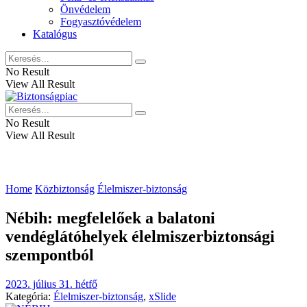
Önvédelem
Fogyasztóvédelem
Katalógus
No Result
View All Result
No Result
View All Result
Home
Közbiztonság
Élelmiszer-biztonság
Nébih: megfelelőek a balatoni
vendéglátóhelyek élelmiszerbiztonsági
szempontból
2023. július 31. hétfő
Kategória:
Élelmiszer-biztonság
,
xSlide