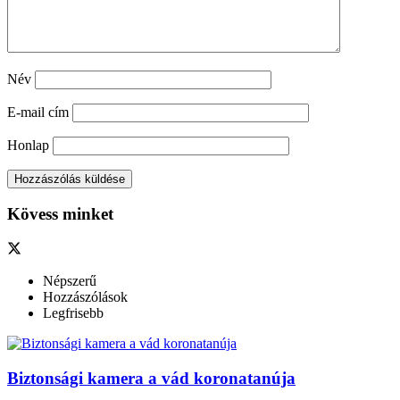
Név
E-mail cím
Honlap
Kövess minket
Népszerű
Hozzászólások
Legfrisebb
Biztonsági kamera a vád koronatanúja