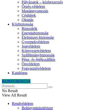
Pályázatok – közbeszerzés
Őrzés-védelem
Magánnyomozás
Céghírek
Oktatás
Közbiztonság
Biztosítók
Energiabiztonság
Élelmiszer-biztonság
Gyermekvédelem
Jogvédelem
Környezetvédelem
Szállítmánybiztonság
Pénz- és értékszállítás
Önvédelem
Fogyasztóvédelem
Katalógus
KONFERENCIA
No Result
View All Result
Rendvédelem
Belügyminisztérium