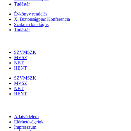
Tudástár
Évkönyv rendelés
X. Biztonságpiac Konferencia
Szakmai katalógus
Tudástár
Szakmai szervezetek
SZVMSZK
MVSZ
NBT
HENT
SZVMSZK
MVSZ
NBT
HENT
Információk
Adatvédelem
Elérhetőségeink
Impresszum