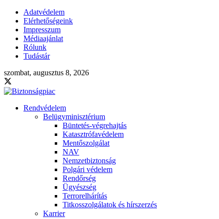
Adatvédelem
Elérhetőségeink
Impresszum
Médiaajánlat
Rólunk
Tudástár
szombat, augusztus 8, 2026
Rendvédelem
Belügyminisztérium
Büntetés-végrehajtás
Katasztrófavédelem
Mentőszolgálat
NAV
Nemzetbiztonság
Polgári védelem
Rendőrség
Ügyészség
Terrorelhárítás
Titkosszolgálatok és hírszerzés
Karrier