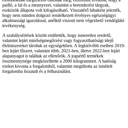
padló, a fal és a mennyezet, valamint a berendezési tárgyak,
eszközök állapota volt kifogásolható. Visszatérő hibaként jelezték,
hogy nem minden dolgozó rendelkezett érvényes egészségügyi
alkalmassági igazolással, anélkül viszont nem végezhető vendéglátó
tevékenység.
A szabálysértések között említették, hogy ismeretlen eredetű,
valamint lejárt minőségmegőrzési vagy fogyaszthatósági idejű
élelmiszereket tároltak az egységekben. A legkirívóbb esetben 2019-
ben lejárt fűszert, valamint több, 2021-ben, illetve 2022-ben lejárt
alapanyagot is találtak az ellenőrök. A jogsértő termékek
összmennyisége megközelítette a 2000 kilogrammot. A hatóság
ezeket kivonta a forgalomból, valamint megtiltotta az ismételt
forgalomba hozatalt és a felhasználást.