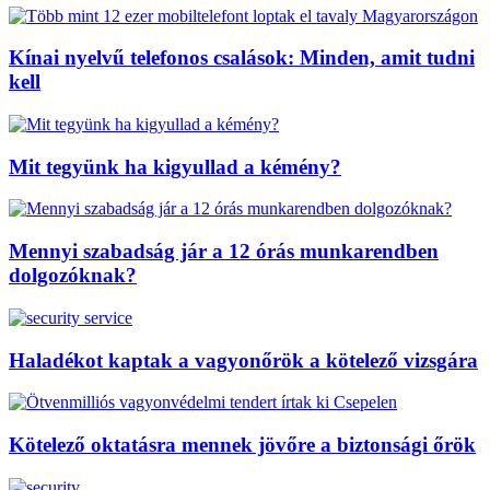
Kínai nyelvű telefonos csalások: Minden, amit tudni
kell
Mit tegyünk ha kigyullad a kémény?
Mennyi szabadság jár a 12 órás munkarendben
dolgozóknak?
Haladékot kaptak a vagyonőrök a kötelező vizsgára
Kötelező oktatásra mennek jövőre a biztonsági őrök