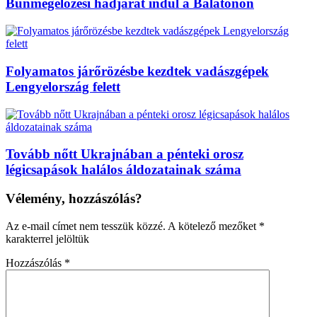
Bűnmegelőzési hadjárat indul a Balatonon
Folyamatos járőrözésbe kezdtek vadászgépek
Lengyelország felett
Tovább nőtt Ukrajnában a pénteki orosz
légicsapások halálos áldozatainak száma
Vélemény, hozzászólás?
Az e-mail címet nem tesszük közzé.
A kötelező mezőket
*
karakterrel jelöltük
Hozzászólás
*