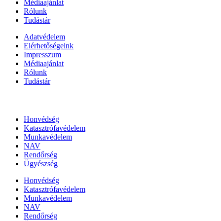
Médiaajánlat
Rólunk
Tudástár
Adatvédelem
Elérhetőségeink
Impresszum
Médiaajánlat
Rólunk
Tudástár
Állami szervezetek
Honvédség
Katasztrófavédelem
Munkavédelem
NAV
Rendőrség
Ügyészség
Honvédség
Katasztrófavédelem
Munkavédelem
NAV
Rendőrség