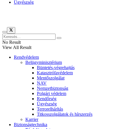
Ügyészség
Híreinket szemlézi
No Result
View All Result
Rendvédelem
Belügyminisztérium
Büntetés-végrehajtás
Katasztrófavédelem
Mentőszolgálat
NAV
Nemzetbiztonság
Polgári védelem
Rendőrség
Ügyészség
Terrorelhárítás
Titkosszolgálatok és hírszerzés
Karrier
Biztonságtechnika