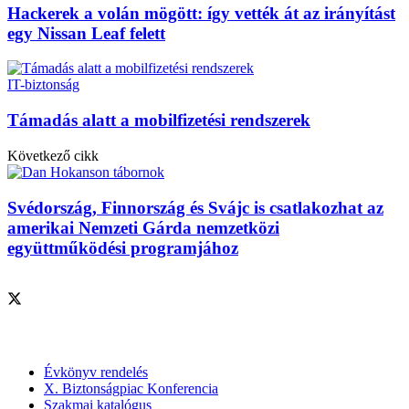
Hackerek a volán mögött: így vették át az irányítást
egy Nissan Leaf felett
IT-biztonság
Támadás alatt a mobilfizetési rendszerek
Következő cikk
Svédország, Finnország és Svájc is csatlakozhat az
amerikai Nemzeti Gárda nemzetközi
együttműködési programjához
Szolgáltatásaink
Évkönyv rendelés
X. Biztonságpiac Konferencia
Szakmai katalógus