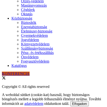
Őrzés-védelem
Magánnyomozás
Céghírek
Oktatás
Közbiztonság
Biztosítók
Energiabiztonság
Élelmiszer-biztonság
Gyermekvédelem
Jogvédelem
Környezetvédelem
Szállítmánybiztonság
Pénz- és értékszállítás
Önvédelem
Fogyasztóvédelem
Katalógus
KONFERENCIA
Copyright © All rights reserved
A weboldal sütiket (cookie-kat) használ, hogy biztonságos
böngészés mellett a legjobb felhasználói élményt nyújtsa. További
információt az
adatvédelem
oldalunkon talál.
Elfogadom