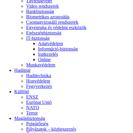
Távfelügyelet
Video rendszerek
Bankbiztonság
Biometrikus azonosítás
Csomagvizsgáló rendszerek
Egyenruha és védelmi eszközök
Egészségbiztonság
IT-biztonság
Adatvédelem
Információ-biztonság
Iratkezelés
Online
Munkavédelem
Hadiipar
Haditechnika
Honvédelem
Fegyverkezés
Külföld
ENSZ
Európai Unió
NATO
Terror
Magánbiztonság
Polgárőrség
Pályázatok – közbeszerzés