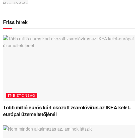
Friss hírek
IT-BIZTONSÁG
Több millió eurós kárt okozott zsarolóvírus az IKEA kelet-
európai üzemeltetőjénél