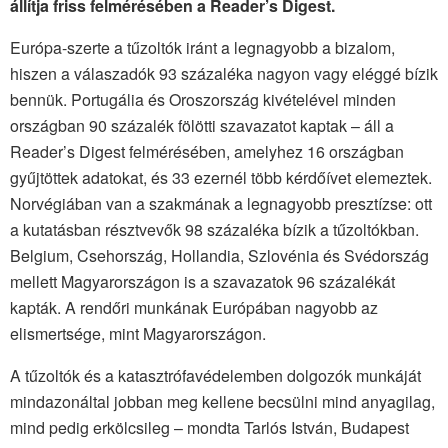
állítja friss felmérésében a Reader’s Digest.
Európa-szerte a tűzoltók iránt a legnagyobb a bizalom,
hiszen a válaszadók 93 százaléka nagyon vagy eléggé bízik
bennük. Portugália és Oroszország kivételével minden
országban 90 százalék fölötti szavazatot kaptak – áll a
Reader’s Digest felmérésében, amelyhez 16 országban
gyűjtöttek adatokat, és 33 ezernél több kérdőívet elemeztek.
Norvégiában van a szakmának a legnagyobb presztízse: ott
a kutatásban résztvevők 98 százaléka bízik a tűzoltókban.
Belgium, Csehország, Hollandia, Szlovénia és Svédország
mellett Magyarországon is a szavazatok 96 százalékát
kapták. A rendőri munkának Európában nagyobb az
elismertsége, mint Magyarországon.
A tűzoltók és a katasztrófavédelemben dolgozók munkáját
mindazonáltal jobban meg kellene becsülni mind anyagilag,
mind pedig erkölcsileg – mondta Tarlós István, Budapest