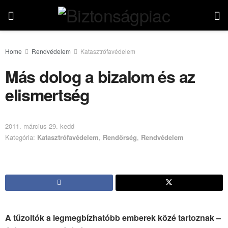
Home
Rendvédelem
Katasztrófavédelem
Más dolog a bizalom és az
elismertség
2011. március 29. kedd
Kategória:
Katasztrófavédelem
,
Rendőrség
,
Rendvédelem
A tűzoltók a legmegbízhatóbb emberek közé tartoznak –