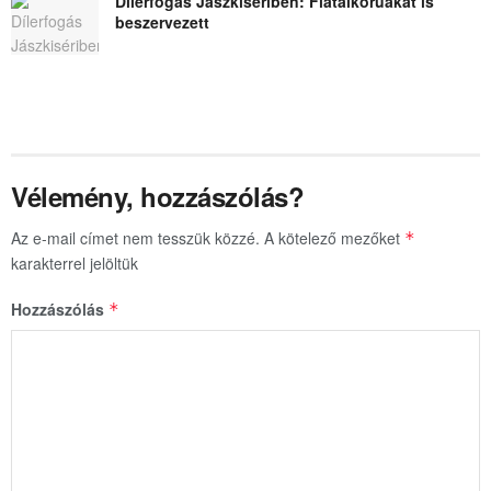
Dílerfogás Jászkisériben: Fiatalkorúakat is
beszervezett
Vélemény, hozzászólás?
Az e-mail címet nem tesszük közzé.
A kötelező mezőket
*
karakterrel jelöltük
Hozzászólás
*