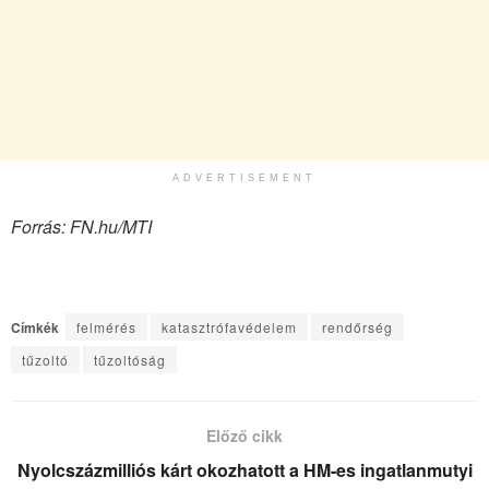
ADVERTISEMENT
Forrás: FN.hu/MTI
Címkék
felmérés
katasztrófavédelem
rendőrség
tűzoltó
tűzoltóság
Előző cikk
Nyolcszázmilliós kárt okozhatott a HM-es ingatlanmutyi