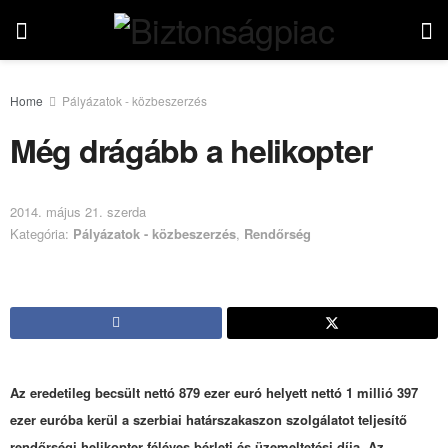
Home
Pályázatok - közbeszerzés
Még drágább a helikopter
2014. május 21. szerda
Kategória:
Pályázatok - közbeszerzés
,
Rendőrség
Az eredetileg becsült nettó 879 ezer euró helyett nettó 1 millió 397
ezer euróba kerül a szerbiai határszakaszon szolgálatot teljesítő
rendőrségi helikopter féléves bérleti és üzemeltetési díja. Az