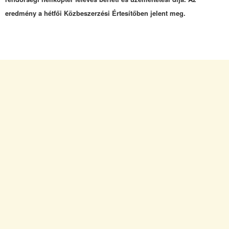
eredmény a hétfői Közbeszerzési Értesítőben jelent meg.