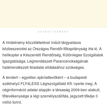
ADVERTISEMENT
A hirdetmény közzétételével indult tárgyalásos
közbeszerzést az Országos Rendőr-főkapitányság írta ki. A
helikopter a Készenléti Rendőrség, Különleges Szolgálatok
Igazgatósága, Légirendészeti Parancsnokságának
határrendészeti feladatai ellátásához szükséges.
A tendert – egyetlen ajánlattevőként – a budapesti
székhelyű FLY4LESS Légiszolgáltató Kft. nyerte meg. A
céginformáció adatai alapján a társaság 2009-ben alakult,
főtevékenysége a légi személyszállítás, jegyzett tőkéje 3
millió forint.