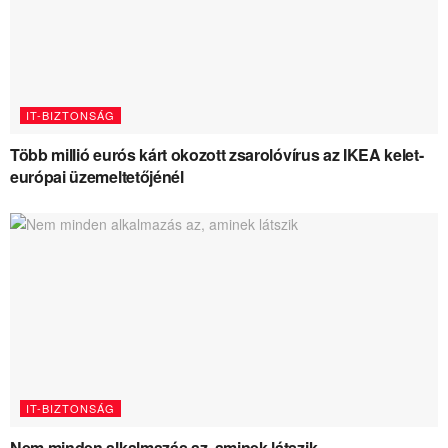
IT-BIZTONSÁG
Több millió eurós kárt okozott zsarolóvírus az IKEA kelet-
európai üzemeltetőjénél
IT-BIZTONSÁG
Nem minden alkalmazás az, aminek látszik