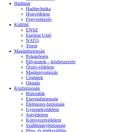
Hadiipar
Haditechnika
Honvédelem
Fegyverkezés
Külföld
ENSZ
Európai Unió
NATO
Terror
Magánbiztonság
Polgárőrség
Pályázatok – közbeszerzés
Őrzés-védelem
Magánnyomozás
Céghírek
Oktatás
Közbiztonság
Biztosítók
Energiabiztonság
Élelmiszer-biztonság
Gyermekvédelem
Jogvédelem
Környezetvédelem
Szállítmánybiztonság
Pénz- és értékszállítás