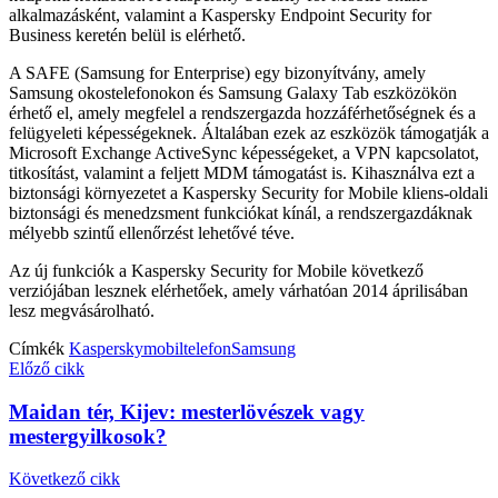
alkalmazásként, valamint a Kaspersky Endpoint Security for
Business keretén belül is elérhető.
A SAFE (Samsung for Enterprise) egy bizonyítvány, amely
Samsung okostelefonokon és Samsung Galaxy Tab eszközökön
érhető el, amely megfelel a rendszergazda hozzáférhetőségnek és a
felügyeleti képességeknek. Általában ezek az eszközök támogatják a
Microsoft Exchange ActiveSync képességeket, a VPN kapcsolatot,
titkosítást, valamint a feljett MDM támogatást is. Kihasználva ezt a
biztonsági környezetet a Kaspersky Security for Mobile kliens-oldali
biztonsági és menedzsment funkciókat kínál, a rendszergazdáknak
mélyebb szintű ellenőrzést lehetővé téve.
Az új funkciók a Kaspersky Security for Mobile következő
verziójában lesznek elérhetőek, amely várhatóan 2014 áprilisában
lesz megvásárolható.
Címkék
Kaspersky
mobiltelefon
Samsung
Előző cikk
Maidan tér, Kijev: mesterlövészek vagy
mestergyilkosok?
Következő cikk