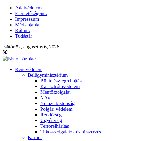
Adatvédelem
Elérhetőségeink
Impresszum
Médiaajánlat
Rólunk
Tudástár
csütörtök, augusztus 6, 2026
Rendvédelem
Belügyminisztérium
Büntetés-végrehajtás
Katasztrófavédelem
Mentőszolgálat
NAV
Nemzetbiztonság
Polgári védelem
Rendőrség
Ügyészség
Terrorelhárítás
Titkosszolgálatok és hírszerzés
Karrier