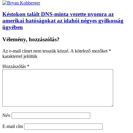
Késtokon talált DNS-minta vezette nyomra az
amerikai hatóságokat az idahói négyes gyilkosság
ügyében
Vélemény, hozzászólás?
Az e-mail címet nem tesszük közzé.
A kötelező mezőket
*
karakterrel jelöltük
Hozzászólás
*
Név
E-mail cím