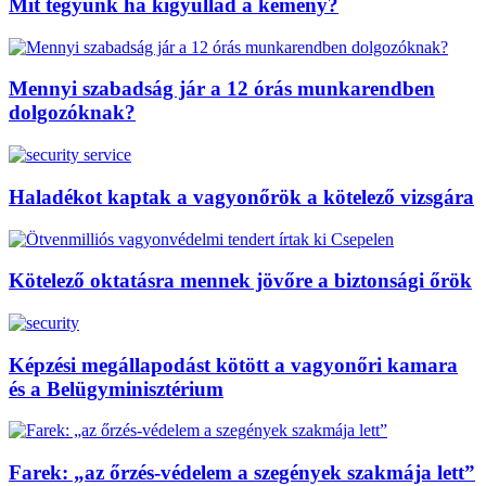
Mit tegyünk ha kigyullad a kémény?
Mennyi szabadság jár a 12 órás munkarendben
dolgozóknak?
Haladékot kaptak a vagyonőrök a kötelező vizsgára
Kötelező oktatásra mennek jövőre a biztonsági őrök
Képzési megállapodást kötött a vagyonőri kamara
és a Belügyminisztérium
Farek: „az őrzés-védelem a szegények szakmája lett”