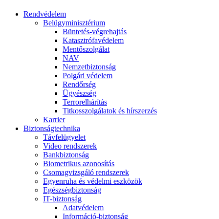
Rendvédelem
Belügyminisztérium
Büntetés-végrehajtás
Katasztrófavédelem
Mentőszolgálat
NAV
Nemzetbiztonság
Polgári védelem
Rendőrség
Ügyészség
Terrorelhárítás
Titkosszolgálatok és hírszerzés
Karrier
Biztonságtechnika
Távfelügyelet
Video rendszerek
Bankbiztonság
Biometrikus azonosítás
Csomagvizsgáló rendszerek
Egyenruha és védelmi eszközök
Egészségbiztonság
IT-biztonság
Adatvédelem
Információ-biztonság