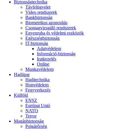
Biztonságtechnika
Távfelügyelet
Video rendszerek
Bankbiztonság
Biometrikus azonosítás
Csomagvizsgáló rendszerek
Egyenruha és védelmi eszközök
Egészségbiztonság
IT-biztonság
Adatvédelem
Információ-biztonság
Iratkezelés
Online
Munkavédelem
Hadiipar
Haditechnika
Honvédelem
Fegyverkezés
Külföld
ENSZ
Európai Unió
NATO
Terror
Magánbiztonság
Polgárőrség