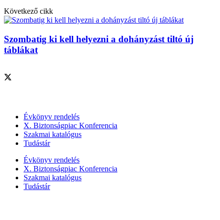
Következő cikk
Szombatig ki kell helyezni a dohányzást tiltó új
táblákat
Szolgáltatásaink
Évkönyv rendelés
X. Biztonságpiac Konferencia
Szakmai katalógus
Tudástár
Évkönyv rendelés
X. Biztonságpiac Konferencia
Szakmai katalógus
Tudástár
Szakmai szervezetek