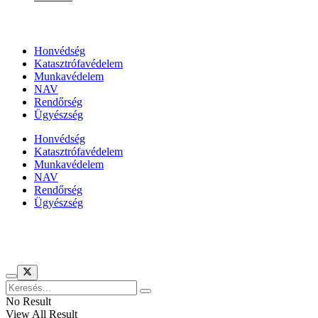
Állami szervezetek
Honvédség
Katasztrófavédelem
Munkavédelem
NAV
Rendőrség
Ügyészség
Honvédség
Katasztrófavédelem
Munkavédelem
NAV
Rendőrség
Ügyészség
Híreinket szemlézi
No Result
View All Result