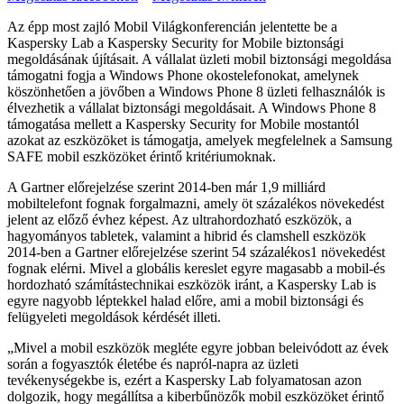
Az épp most zajló Mobil Világkonferencián jelentette be a
Kaspersky Lab a Kaspersky Security for Mobile biztonsági
megoldásának újításait. A vállalat üzleti mobil biztonsági megoldása
támogatni fogja a Windows Phone okostelefonokat, amelynek
köszönhetően a jövőben a Windows Phone 8 üzleti felhasználók is
élvezhetik a vállalat biztonsági megoldásait. A Windows Phone 8
támogatása mellett a Kaspersky Security for Mobile mostantól
azokat az eszközöket is támogatja, amelyek megfelelnek a Samsung
SAFE mobil eszközöket érintő kritériumoknak.
A Gartner előrejelzése szerint 2014-ben már 1,9 milliárd
mobiltelefont fognak forgalmazni, amely öt százalékos növekedést
jelent az előző évhez képest. Az ultrahordozható eszközök, a
hagyományos tabletek, valamint a hibrid és clamshell eszközök
2014-ben a Gartner előrejelzése szerint 54 százalékos1 növekedést
fognak elérni. Mivel a globális kereslet egyre magasabb a mobil-és
hordozható számítástechnikai eszközök iránt, a Kaspersky Lab is
egyre nagyobb léptekkel halad előre, ami a mobil biztonsági és
felügyeleti megoldások kérdését illeti.
„Mivel a mobil eszközök megléte egyre jobban beleivódott az évek
során a fogyasztók életébe és napról-napra az üzleti
tevékenységekbe is, ezért a Kaspersky Lab folyamatosan azon
dolgozik, hogy megállítsa a kiberbűnözők mobil eszközöket érintő