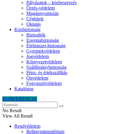
Pályázatok – közbeszerzés
Őrzés-védelem
Magánnyomozás
Céghírek
Oktatás
Közbiztonság
Biztosítók
Energiabiztonság
Élelmiszer-biztonság
Gyermekvédelem
Jogvédelem
Környezetvédelem
Szállítmánybiztonság
Pénz- és értékszállítás
Önvédelem
Fogyasztóvédelem
Katalógus
KONFERENCIA
No Result
View All Result
Rendvédelem
Belügyminisztérium