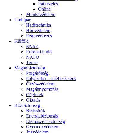
Iratkezelés
Online
Munkavédelem
Hadiipar
Haditechnika
Honvédelem
Fegyverkezés
Külföld
ENSZ
Európai Unió
NATO
Terror
Magánbiztonság
Polgárőrség
Pályázatok – közbeszerzés
Őrzés-védelem
Magánnyomozás
Céghírek
Oktatás
Közbiztonság
Biztosítók
Energiabiztonság
Élelmiszer-biztonság
Gyermekvédelem
Jogvédelem