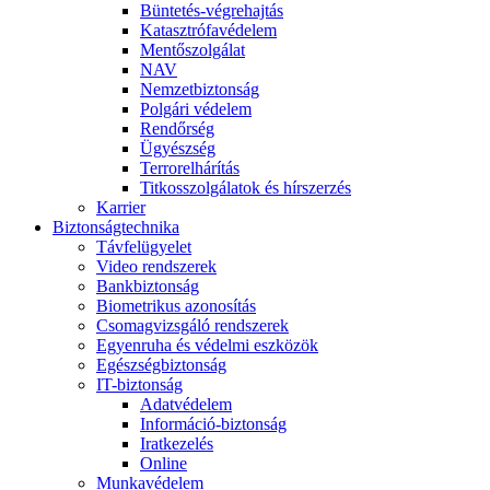
Büntetés-végrehajtás
Katasztrófavédelem
Mentőszolgálat
NAV
Nemzetbiztonság
Polgári védelem
Rendőrség
Ügyészség
Terrorelhárítás
Titkosszolgálatok és hírszerzés
Karrier
Biztonságtechnika
Távfelügyelet
Video rendszerek
Bankbiztonság
Biometrikus azonosítás
Csomagvizsgáló rendszerek
Egyenruha és védelmi eszközök
Egészségbiztonság
IT-biztonság
Adatvédelem
Információ-biztonság
Iratkezelés
Online
Munkavédelem