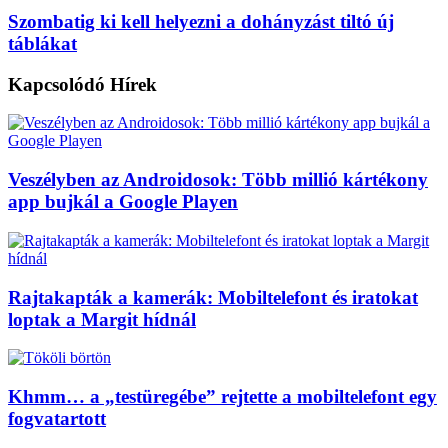
Szombatig ki kell helyezni a dohányzást tiltó új
táblákat
Kapcsolódó
Hírek
Veszélyben az Androidosok: Több millió kártékony
app bujkál a Google Playen
Rajtakapták a kamerák: Mobiltelefont és iratokat
loptak a Margit hídnál
Khmm… a „testüregébe” rejtette a mobiltelefont egy
fogvatartott