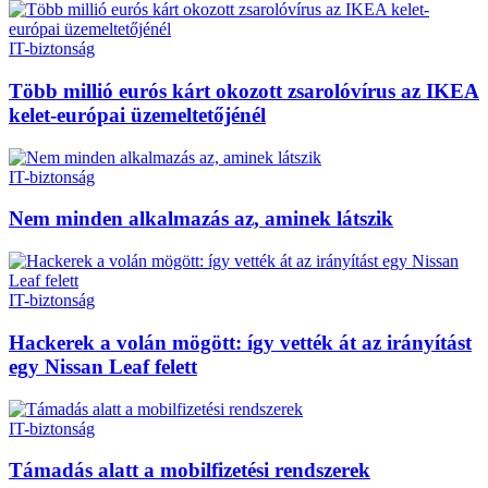
IT-biztonság
Több millió eurós kárt okozott zsarolóvírus az IKEA
kelet-európai üzemeltetőjénél
IT-biztonság
Nem minden alkalmazás az, aminek látszik
IT-biztonság
Hackerek a volán mögött: így vették át az irányítást
egy Nissan Leaf felett
IT-biztonság
Támadás alatt a mobilfizetési rendszerek