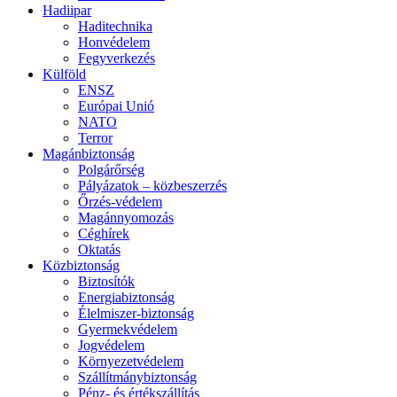
Hadiipar
Haditechnika
Honvédelem
Fegyverkezés
Külföld
ENSZ
Európai Unió
NATO
Terror
Magánbiztonság
Polgárőrség
Pályázatok – közbeszerzés
Őrzés-védelem
Magánnyomozás
Céghírek
Oktatás
Közbiztonság
Biztosítók
Energiabiztonság
Élelmiszer-biztonság
Gyermekvédelem
Jogvédelem
Környezetvédelem
Szállítmánybiztonság
Pénz- és értékszállítás