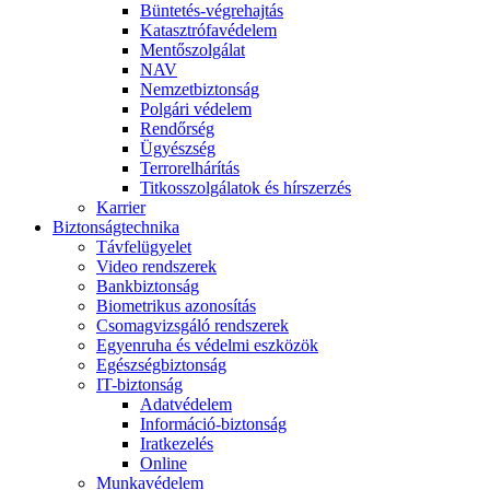
Büntetés-végrehajtás
Katasztrófavédelem
Mentőszolgálat
NAV
Nemzetbiztonság
Polgári védelem
Rendőrség
Ügyészség
Terrorelhárítás
Titkosszolgálatok és hírszerzés
Karrier
Biztonságtechnika
Távfelügyelet
Video rendszerek
Bankbiztonság
Biometrikus azonosítás
Csomagvizsgáló rendszerek
Egyenruha és védelmi eszközök
Egészségbiztonság
IT-biztonság
Adatvédelem
Információ-biztonság
Iratkezelés
Online
Munkavédelem