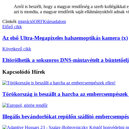
Arról is beszélt, hogy a magyar rendőrség a szerb kollégákkal 
azt is mondta, a magyar rendőrök saját ellátmányukból adnak v
Címkék
migráció
ORFK
társadalom
Előző cikk
Az első Ultra-Megapixeles halszemoptikás kamera (x)
Következő cikk
Eltörölhetik a sokszoros DNS-mintavételt a büntetőe
Kapcsolódó
Hírek
Törökország is beszállt a harcba az embercsempészek 
Illegális bevándorlókat repülőn szállító embercsempész