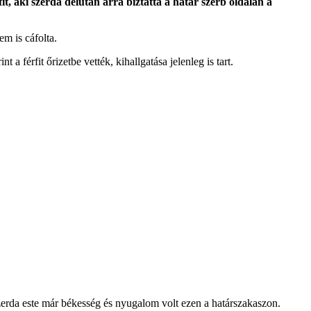
t, aki szerda délután arra biztatta a határ szerb oldalán a
m is cáfolta.
 férfit őrizetbe vették, kihallgatása jelenleg is tart.
szerda este már békesség és nyugalom volt ezen a határszakaszon.