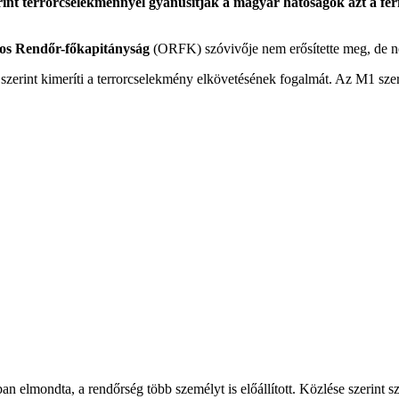
rint terrorcselekménnyel gyanúsítják a magyar hatóságok azt a férfi
os Rendőr-főkapitányság
(ORFK) szóvivője nem erősítette meg, de ne
erint kimeríti a terrorcselekmény elkövetésének fogalmát. Az M1 szerint a
n elmondta, a rendőrség több személyt is előállított. Közlése szerint 