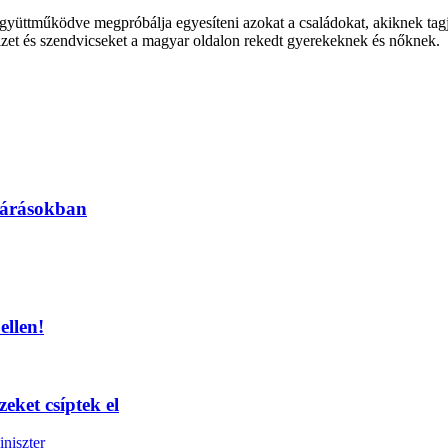
együttműködve megpróbálja egyesíteni azokat a családokat, akiknek tagj
izet és szendvicseket a magyar oldalon rekedt gyerekeknek és nőknek.
ljárásokban
ellen!
eket csíptek el