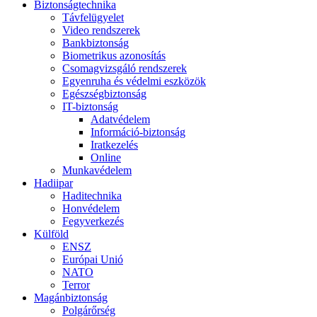
Biztonságtechnika
Távfelügyelet
Video rendszerek
Bankbiztonság
Biometrikus azonosítás
Csomagvizsgáló rendszerek
Egyenruha és védelmi eszközök
Egészségbiztonság
IT-biztonság
Adatvédelem
Információ-biztonság
Iratkezelés
Online
Munkavédelem
Hadiipar
Haditechnika
Honvédelem
Fegyverkezés
Külföld
ENSZ
Európai Unió
NATO
Terror
Magánbiztonság
Polgárőrség