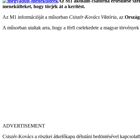
Az M1 aktuális csatorna értesülése sze
menekülteket, hogy törjék át a kerítést.
Az M1 információját a műsorban
Csiszér-Kovács Viktória
, az
Ország
A műsorban utaltak arra, hogy a férfi cselekedete a magyar törvények sz
ADVERTISEMENT
Csiszér-Kovács a röszkei átkelőkapu délutáni bedöntésével kapcsolatba