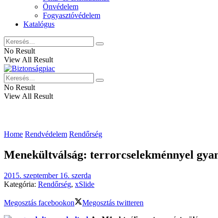
Önvédelem
Fogyasztóvédelem
Katalógus
No Result
View All Result
No Result
View All Result
Home
Rendvédelem
Rendőrség
Menekültválság: terrorcselekménnyel gyanú
2015. szeptember 16. szerda
Kategória:
Rendőrség
,
xSlide
Megosztás facebookon
Megosztás twitteren