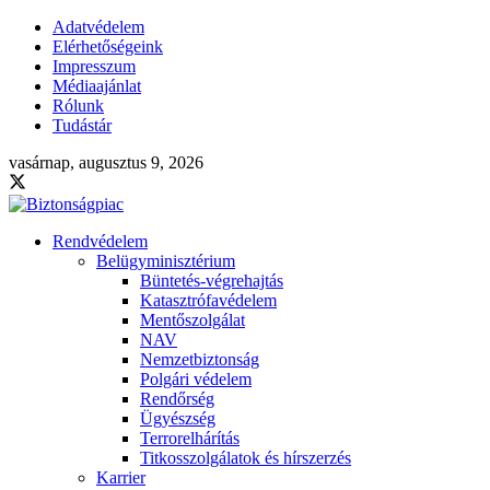
Adatvédelem
Elérhetőségeink
Impresszum
Médiaajánlat
Rólunk
Tudástár
vasárnap, augusztus 9, 2026
Rendvédelem
Belügyminisztérium
Büntetés-végrehajtás
Katasztrófavédelem
Mentőszolgálat
NAV
Nemzetbiztonság
Polgári védelem
Rendőrség
Ügyészség
Terrorelhárítás
Titkosszolgálatok és hírszerzés
Karrier