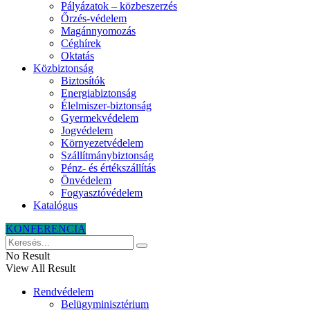
Pályázatok – közbeszerzés
Őrzés-védelem
Magánnyomozás
Céghírek
Oktatás
Közbiztonság
Biztosítók
Energiabiztonság
Élelmiszer-biztonság
Gyermekvédelem
Jogvédelem
Környezetvédelem
Szállítmánybiztonság
Pénz- és értékszállítás
Önvédelem
Fogyasztóvédelem
Katalógus
KONFERENCIA
No Result
View All Result
Rendvédelem
Belügyminisztérium