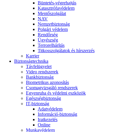
Büntetés-végrehajtás
Katasztrófavédelem
Mentőszolgálat
NAV
Nemzetbiztonság
Polgári védelem
Rendőrség
Ügyészség
Terrorelhárítás
Titkosszolgálatok és hírszerzés
Karrier
Biztonságtechnika
Távfelügyelet
Video rendszerek
Bankbiztonság
Biometrikus azonosítás
Csomagvizsgáló rendszerek
Egyenruha és védelmi eszközök
Egészségbiztonság
IT-biztonság
Adatvédelem
Információ-biztonság
Iratkezelés
Online
Munkavédelem