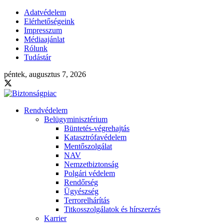
Adatvédelem
Elérhetőségeink
Impresszum
Médiaajánlat
Rólunk
Tudástár
péntek, augusztus 7, 2026
Rendvédelem
Belügyminisztérium
Büntetés-végrehajtás
Katasztrófavédelem
Mentőszolgálat
NAV
Nemzetbiztonság
Polgári védelem
Rendőrség
Ügyészség
Terrorelhárítás
Titkosszolgálatok és hírszerzés
Karrier