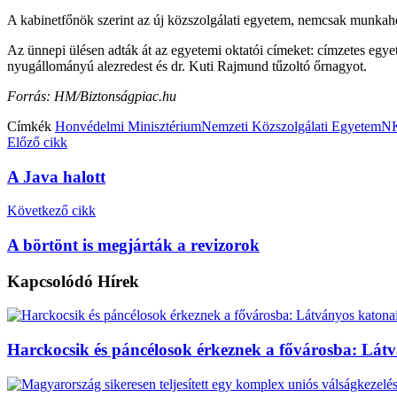
A kabinetfőnök szerint az új közszolgálati egyetem, nemcsak munkahe
Az ünnepi ülésen adták át az egyetemi oktatói címeket: címzetes egy
nyugállományú alezredest és dr. Kuti Rajmund tűzoltó őrnagyot.
Forrás: HM/Biztonságpiac.hu
Címkék
Honvédelmi Minisztérium
Nemzeti Közszolgálati Egyetem
N
Előző cikk
A Java halott
Következő cikk
A börtönt is megjárták a revizorok
Kapcsolódó
Hírek
Harckocsik és páncélosok érkeznek a fővárosba: Lát