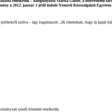
eladattá emelkedik – hangsúlyozta Szarka Gábor, a honvédelmi tár
mény a 2012. január 1-jétől induló Nemzeti Közszolgálati Egyete
jelöltekről szólva – úgy fogalmazott: „ők elindulnak, hogy új lapját ír
kormányzati szintű feladattá emelkedik.