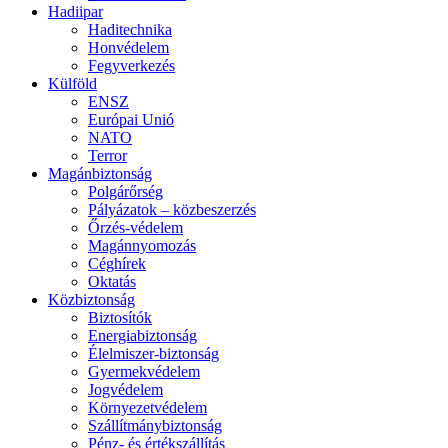
Hadiipar
Haditechnika
Honvédelem
Fegyverkezés
Külföld
ENSZ
Európai Unió
NATO
Terror
Magánbiztonság
Polgárőrség
Pályázatok – közbeszerzés
Őrzés-védelem
Magánnyomozás
Céghírek
Oktatás
Közbiztonság
Biztosítók
Energiabiztonság
Élelmiszer-biztonság
Gyermekvédelem
Jogvédelem
Környezetvédelem
Szállítmánybiztonság
Pénz- és értékszállítás