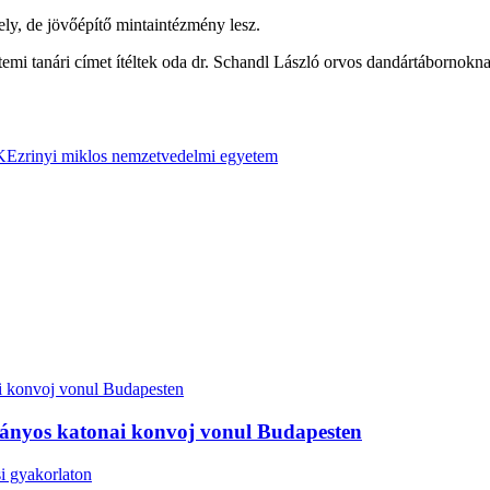
ly, de jövőépítő mintaintézmény lesz.
etemi tanári címet ítéltek oda dr. Schandl László orvos dandártábornok
KE
zrinyi miklos nemzetvedelmi egyetem
ványos katonai konvoj vonul Budapesten