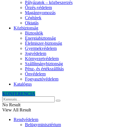
Pályázatok – közbeszerzés
Őrzés-védelem
Magánnyomozás
Céghírek
Oktatás
Közbiztonság
Biztosítók
Energiabiztonság
Élelmiszer-biztonság
Gyermekvédelem
Jogvédelem
Környezetvédelem
Szállítmánybiztonság
Pénz- és értékszállítás
Önvédelem
Fogyasztóvédelem
Katalógus
KONFERENCIA
No Result
View All Result
Rendvédelem
Belügyminisztérium