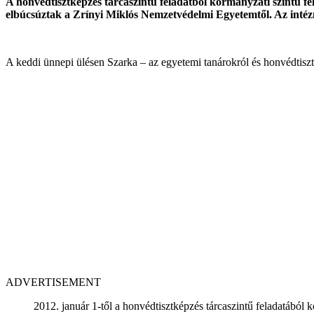
A honvédtisztképzés tárcaszintű feladatból kormányzati szintű f
elbúcsúztak a Zrínyi Miklós Nemzetvédelmi Egyetemtől. Az intéz
A keddi ünnepi ülésen Szarka – az egyetemi tanárokról és honvédtiszt-
ADVERTISEMENT
2012. január 1-től a honvédtisztképzés tárcaszintű feladatából 