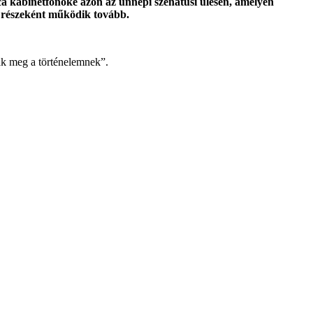
ca kabinetfőnöke azon az ünnepi szenátusi ülésen, amelyen
m részeként működik tovább.
ják meg a történelemnek”.