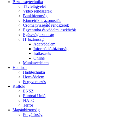
Biztonságtechnika
Távfelügyelet
Video rendszerek
Bankbiztonság
Biometrikus azonosítás
Csomagvizsgáló rendszerek
Egyenruha és védelmi eszközök
Egészségbiztonság
IT-biztonság
Adatvédelem
Információ-biztonság
Iratkezelés
Online
Munkavédelem
Hadiipar
Haditechnika
Honvédelem
Fegyverkezés
Külföld
ENSZ
Európai Unió
NATO
Terror
Magánbiztonság
Polgárőrség