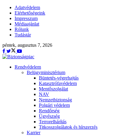
Adatvédelem
Elérhetőségeink
Impresszum
Médiaajánlat
Rólunk
Tudástár
péntek, augusztus 7, 2026
Rendvédelem
Belügyminisztérium
Büntetés-végrehajtás
Katasztrófavédelem
Mentőszolgálat
NAV
Nemzetbiztonság
Polgári védelem
Rendőrség
Ügyészség
Terrorelhárítás
Titkosszolgálatok és hírszerzés
Karrier