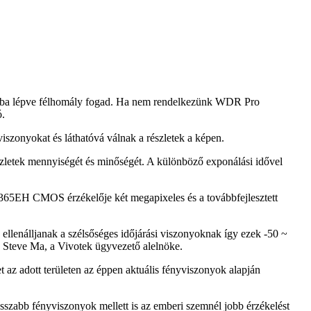
aházba lépve félhomály fogad. Ha nem rendelkezünk WDR Pro
ó.
szonyokat és láthatóvá válnak a részletek a képen.
szletek mennyiségét és minőségét. A különböző exponálási idővel
EH CMOS érzékelője két megapixeles és a továbbfejlesztett
 ellenálljanak a szélsőséges időjárási viszonyoknak így ezek -50 ~
a Steve Ma, a Vivotek ügyvezető alelnöke.
t az adott területen az éppen aktuális fényviszonyok alapján
szabb fényviszonyok mellett is az emberi szemnél jobb érzékelést