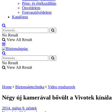
Pénz- és értékszállítás
Önvédelem
Fogyasztóvédelem
Katalógus
No Result
View All Result
No Result
View All Result
Home
Biztonságtechnika
Video rendszerek
Négy új kamerával bővült a Vivotek kínála
2014. május 9. péntek