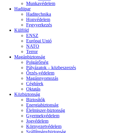
Munkavédelem
Hadiipar
Haditechnika
Honvédelem
Fegyverkezés
Külföld
ENSZ
Európai Unió
NATO
Terror
Magánbiztonság
Polgárőrség
Pályázatok – közbeszerzés
Őrzés-védelem
Magánnyomozás
Céghírek
Oktatás
Közbiztonság
Biztosítók
Energiabiztonság
Élelmiszer-biztonság
Gyermekvédelem
Jogvédelem
Környezetvédelem
Szállítmánybiztonság