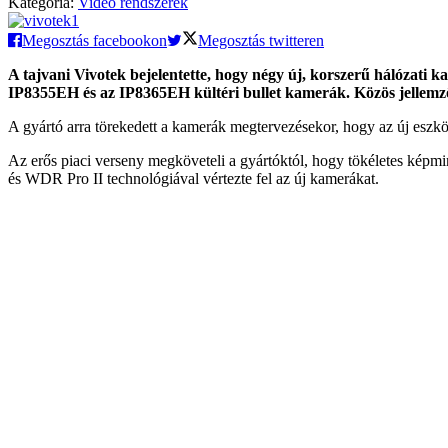
Kategória:
Video rendszerek
Megosztás facebookon
Megosztás twitteren
A tajvani Vivotek bejelentette, hogy négy új, korszerű hálózat
IP8355EH és az IP8365EH kültéri bullet kamerák. Közös jellem
A gyártó arra törekedett a kamerák megtervezésekor, hogy az új eszk
Az erős piaci verseny megköveteli a gyártóktól, hogy tökéletes képmi
és WDR Pro II technológiával vértezte fel az új kamerákat.