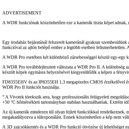
ADVERTISEMENT
A WDR funkciónak köszönhetően eze a kamerák tiszta képet adnak, 
Egy irodaház bejáratánál felszerelt kameránál gyakran szembesülünk
funkcióval az ajtón belépő ember a legtöbb esetben felismerhetetlen
A WDR Pro esetében két különböző zársebességgel készül egy-egy kép.
A WDR Pro továbbfejlesztett változata a WDR Pro II. A különbség az,
készült képek egymásra helyezésével kiegyenlítődik a képen a fényvi
FD8355EHV és az IP8355EH 1,3 megapixeles CMOS érzékelővel és W
WDR Pro II funkciót használja.
” A Vivotek törekszik arra, hogy professzionális felügyeleti megoldás
+50 °C hőmérsékleti tartományban stabilan használhatóak. Extrém időj
Az új kamerák mindezen túl olyan fejlett funkciókkal rendelkeznek, mi
megakadályozva a túlexponálást. Ennek köszönhetően a kép nem válik 
A 3D zajcsökkentés és a WDR Pro funkció ötvözése új lehetőséget ny