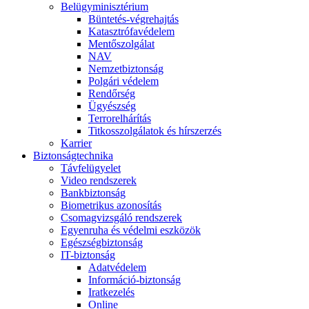
Belügyminisztérium
Büntetés-végrehajtás
Katasztrófavédelem
Mentőszolgálat
NAV
Nemzetbiztonság
Polgári védelem
Rendőrség
Ügyészség
Terrorelhárítás
Titkosszolgálatok és hírszerzés
Karrier
Biztonságtechnika
Távfelügyelet
Video rendszerek
Bankbiztonság
Biometrikus azonosítás
Csomagvizsgáló rendszerek
Egyenruha és védelmi eszközök
Egészségbiztonság
IT-biztonság
Adatvédelem
Információ-biztonság
Iratkezelés
Online