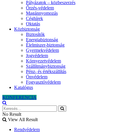
Pályázatok – közbeszerzés
Őrzés-védelem
Magánnyomozás
Céghírek
Oktatás
Közbiztonság
Biztosítók
Energiabiztonság
Élelmiszer-biztonság
Gyermekvédelem
Jogvédelem
Környezetvédelem
Szállítmánybiztonság
Pénz- és értékszállítás
Önvédelem
Fogyasztóvédelem
Katalógus
KONFERENCIA
No Result
View All Result
Rendvédelem