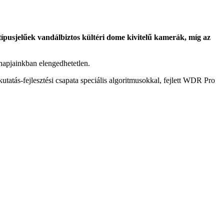
ípusjelűek vandálbiztos kültéri dome kivitelű kamerák, míg az
napjainkban elengedhetetlen.
atás-fejlesztési csapata speciális algoritmusokkal, fejlett WDR Pro