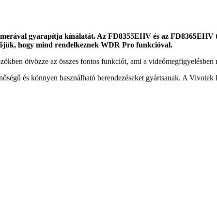
i kamerával gyarapítja kínálatát. Az FD8355EHV és az FD8365EHV t
zőjük, hogy mind rendelkeznek WDR Pro funkcióval.
özökben ötvözze az összes fontos funkciót, ami a videómegfigyelésben 
nőségű és könnyen használható berendezéseket gyártsanak. A Vivotek kut