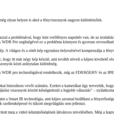
még olyan helyen is ahol a fényviszonyok nagyon különbözőek.
 azzal a problémával, hogy kint verőfényes napsütés van, de az irod
. A WDR Pro segítségével ez a probléma könnyen és gyorsan orvosolhat
 A világos és a sötét kép egymásra helyezésével kompenzálja a fényvi
 hogy itt már négy kép készül, ami tovább növeli a képen kivehető ré
szonyok közti aránytalan különbség.
DR pro technológiával rendelkezik, míg az FD8365EHV és az IP8365
okat biztosítson vevői számára. Ezeket a kamerákat úgy terveztük, hogy
árási viszonyok között kétségtelenül a legjobb választás” – nyilatkozt
nt a Smart IR technológia, ami képes azonnal beállítani a fényerőssége
szellemképessé és túlzott megvilágítás sem jellemzi.
itott meg a videó képminőségének látványos növelésében. Még a legros