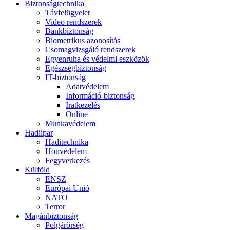
Biztonságtechnika
Távfelügyelet
Video rendszerek
Bankbiztonság
Biometrikus azonosítás
Csomagvizsgáló rendszerek
Egyenruha és védelmi eszközök
Egészségbiztonság
IT-biztonság
Adatvédelem
Információ-biztonság
Iratkezelés
Online
Munkavédelem
Hadiipar
Haditechnika
Honvédelem
Fegyverkezés
Külföld
ENSZ
Európai Unió
NATO
Terror
Magánbiztonság
Polgárőrség