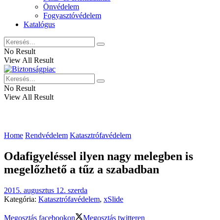
Önvédelem
Fogyasztóvédelem
Katalógus
No Result
View All Result
No Result
View All Result
Home
Rendvédelem
Katasztrófavédelem
Odafigyeléssel ilyen nagy melegben is
megelőzhető a tűz a szabadban
2015. augusztus 12. szerda
Kategória:
Katasztrófavédelem
,
xSlide
Megosztás facebookon
Megosztás twitteren