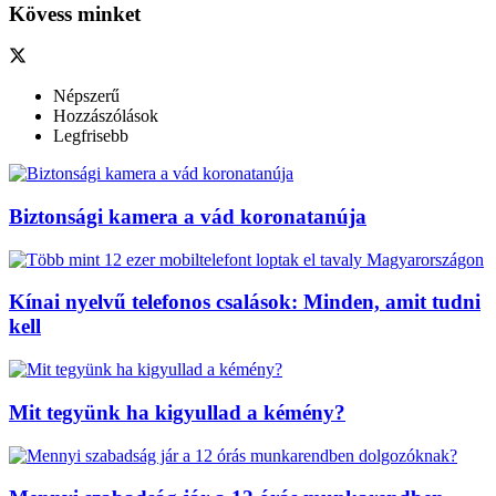
Kövess minket
Népszerű
Hozzászólások
Legfrisebb
Biztonsági kamera a vád koronatanúja
Kínai nyelvű telefonos csalások: Minden, amit tudni
kell
Mit tegyünk ha kigyullad a kémény?