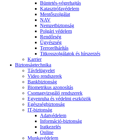
Büntetés-végrehajtás
Katasztrófavédelem
Mentőszolgálat
NAV
Nemzetbiztonság
Polgári védelem
Rendőrség
Ügyészség
Terrorelhárítás
Titkosszolgálatok és hírszerzés
Karrier
Biztonságtechnika
Távfelügyelet
Video rendszerek
Bankbiztonság
Biometrikus azonosítás
Csomagvizsgáló rendszerek
Egyenruha és védelmi eszközök
Egészségbiztonság
IT-biztonság
Adatvédelem
Információ-biztonság
Iratkezelés
Online
Munkavédelem