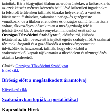
tartották. Bár a tűzgyújtási tilalom az erdőterületekre, a fásításokra és
az ezek kétszáz méteres körzetén belül lévő külterületi ingatlanokra
(a felsorolt területeken található tűzrakó helyekre is), a vasút és
közút menti fásításokra, valamint a parlag- és gazégetésre
vonatkozik, de a tilalom elrendelése és országos szintű fenntartása a
száraz, tűzveszélyes időszak miatt a mezőgazdaság felé is
jelzésértékkel bír. A rendezvényeken mindenhol esett szó az
Országos Tűzvédelmi Szabályzat
új előírásairól, különös
tekintettel az idén bevezetett irányított égetés szabályairól. A szakmai
fórumok látogatói és a gazdálkodók a rendezvénysorozatot
üdvözölték és hasznosnak találták, hogy első kézből a
szakemberektől kaptak tájékoztatást a tűzvédelem és tűzmegelőzés
aktuális kérdéseiről.
Címkék
Országos Tűzvédelmi Szabályzat
Előző cikk
Bíróság előtt a megátalkodott áramtolvaj
Következő cikk
Szakmányban lopják a postaládákat
Kapcsolódó
Hírek