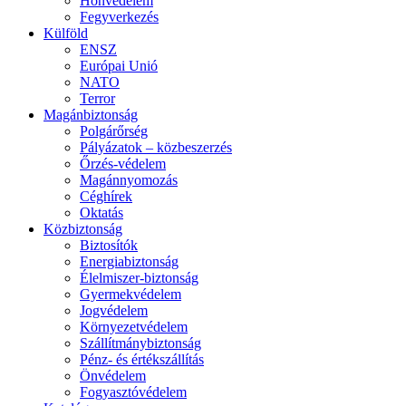
Honvédelem
Fegyverkezés
Külföld
ENSZ
Európai Unió
NATO
Terror
Magánbiztonság
Polgárőrség
Pályázatok – közbeszerzés
Őrzés-védelem
Magánnyomozás
Céghírek
Oktatás
Közbiztonság
Biztosítók
Energiabiztonság
Élelmiszer-biztonság
Gyermekvédelem
Jogvédelem
Környezetvédelem
Szállítmánybiztonság
Pénz- és értékszállítás
Önvédelem
Fogyasztóvédelem