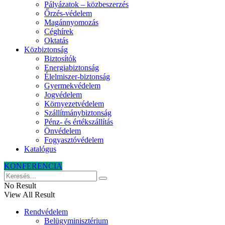
Pályázatok – közbeszerzés
Őrzés-védelem
Magánnyomozás
Céghírek
Oktatás
Közbiztonság
Biztosítók
Energiabiztonság
Élelmiszer-biztonság
Gyermekvédelem
Jogvédelem
Környezetvédelem
Szállítmánybiztonság
Pénz- és értékszállítás
Önvédelem
Fogyasztóvédelem
Katalógus
KONFERENCIA
No Result
View All Result
Rendvédelem
Belügyminisztérium