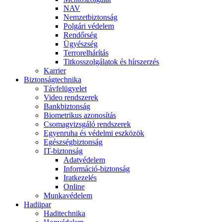
NAV
Nemzetbiztonság
Polgári védelem
Rendőrség
Ügyészség
Terrorelhárítás
Titkosszolgálatok és hírszerzés
Karrier
Biztonságtechnika
Távfelügyelet
Video rendszerek
Bankbiztonság
Biometrikus azonosítás
Csomagvizsgáló rendszerek
Egyenruha és védelmi eszközök
Egészségbiztonság
IT-biztonság
Adatvédelem
Információ-biztonság
Iratkezelés
Online
Munkavédelem
Hadiipar
Haditechnika