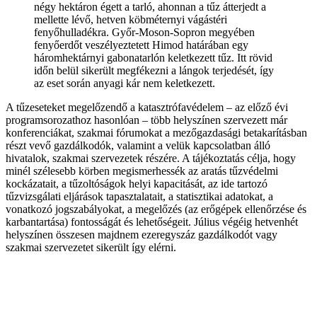
négy hektáron égett a tarló, ahonnan a tűz átterjedt a
mellette lévő, hetven köbméternyi vágástéri
fenyőhulladékra. Győr-Moson-Sopron megyében
fenyőerdőt veszélyeztetett Himod határában egy
háromhektárnyi gabonatarlón keletkezett tűz. Itt rövid
időn belül sikerült megfékezni a lángok terjedését, így
az eset során anyagi kár nem keletkezett.
A tűzeseteket megelőzendő a katasztrófavédelem – az előző évi
programsorozathoz hasonlóan – több helyszínen szervezett már
konferenciákat, szakmai fórumokat a mezőgazdasági betakarításban
részt vevő gazdálkodók, valamint a velük kapcsolatban álló
hivatalok, szakmai szervezetek részére. A tájékoztatás célja, hogy
minél szélesebb körben megismerhessék az aratás tűzvédelmi
kockázatait, a tűzoltóságok helyi kapacitását, az ide tartozó
tűzvizsgálati eljárások tapasztalatait, a statisztikai adatokat, a
vonatkozó jogszabályokat, a megelőzés (az erőgépek ellenőrzése és
karbantartása) fontosságát és lehetőségeit. Július végéig hetvenhét
helyszínen összesen majdnem ezeregyszáz gazdálkodót vagy
szakmai szervezetet sikerült így elérni.