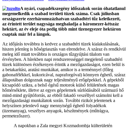
A nyári, csapadékszegény időszakok során óhatatlanul
megemelkedik a szabad területi tüzek száma. Csak júliusban
országszerte ezerháromszázhatvan szabadtéri tűz keletkezett,
az érintett terület nagysága meghaladja a háromezer-kétszáz
hektárt, az év eleje óta pedig több mint tizenegyezer hektáron
csaptak már fel a lángok.
Az időjárás továbbra is kedvez a szabadtéri tüzek kialakulásának,
hiszen jelenleg is hőségriasztás van elrendelve. A száraz és rendkívül
meleg idő miatt továbbra is országos tűzgyújtási tilalom van
érvényben. A hírekben napi rendszerességgel megjelenő szabadtéri
tüzek különösen érzékenyen érintik a mezőgazdaságot, ezen belül is
a betakarítási, aratási munkákat, amikor is a terménnyel (főleg
gabonafélékkel, kukoricával, napraforgóval) könnyen éghető, száraz
állapotában dolgoznak nagy teljesítményű erőgépekkel. A gépekből
kicsapódó szikra, a belső égésű motorok külső felületének magas
hőmérséklete, illetve az egyes gépelemek súrlódásából származó hő
mind-mind gyújtóforrás, az ebből fakadó veszéllyel számolni kell a
mezőgazdasági munkálatok során. További rizikót jelentenek a
helyszínen jelenlevő nagy mennyiségű éghető folyadékok
(üzemanyag), veszélyes anyagok, készítmények (műtrágya,
permetezőszer).
A napokban a Zala megyei Kozmadombja külterületén