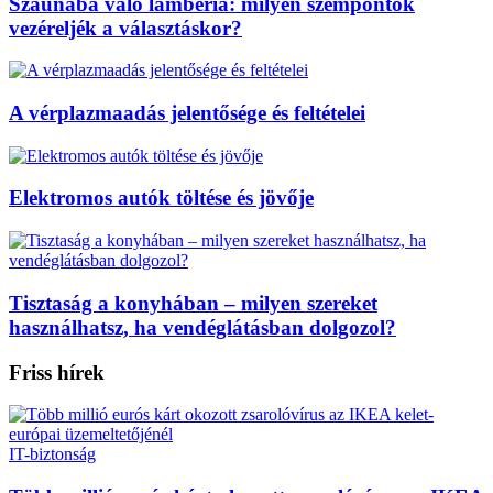
Szaunába való lambéria: milyen szempontok
vezéreljék a választáskor?
A vérplazmaadás jelentősége és feltételei
Elektromos autók töltése és jövője
Tisztaság a konyhában – milyen szereket
használhatsz, ha vendéglátásban dolgozol?
Friss hírek
IT-biztonság