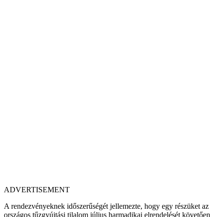
ADVERTISEMENT
A rendezvényeknek időszerűségét jellemezte, hogy egy részüket az
országos tűzgyújtási tilalom július harmadikai elrendelését követően