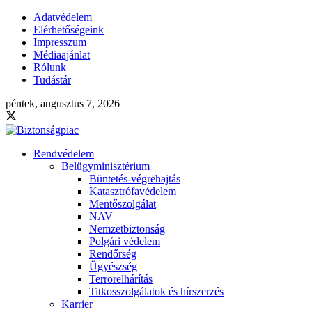
Adatvédelem
Elérhetőségeink
Impresszum
Médiaajánlat
Rólunk
Tudástár
péntek, augusztus 7, 2026
Rendvédelem
Belügyminisztérium
Büntetés-végrehajtás
Katasztrófavédelem
Mentőszolgálat
NAV
Nemzetbiztonság
Polgári védelem
Rendőrség
Ügyészség
Terrorelhárítás
Titkosszolgálatok és hírszerzés
Karrier