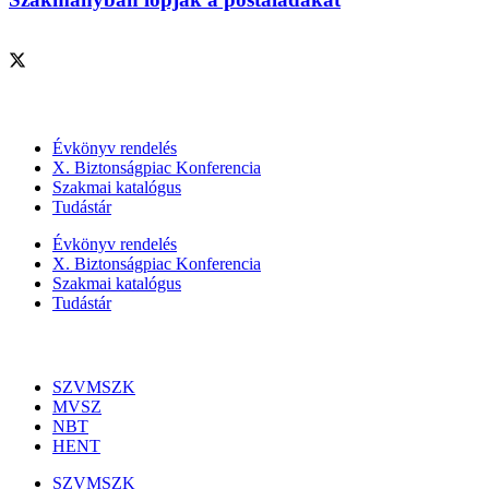
Szolgáltatásaink
Évkönyv rendelés
X. Biztonságpiac Konferencia
Szakmai katalógus
Tudástár
Évkönyv rendelés
X. Biztonságpiac Konferencia
Szakmai katalógus
Tudástár
Szakmai szervezetek
SZVMSZK
MVSZ
NBT
HENT
SZVMSZK