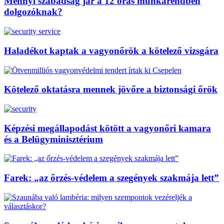
Mennyi szabadság jár a 12 órás munkarendben
dolgozóknak?
Haladékot kaptak a vagyonőrök a kötelező vizsgára
Kötelező oktatásra mennek jövőre a biztonsági őrök
Képzési megállapodást kötött a vagyonőri kamara
és a Belügyminisztérium
Farek: „az őrzés-védelem a szegények szakmája lett”