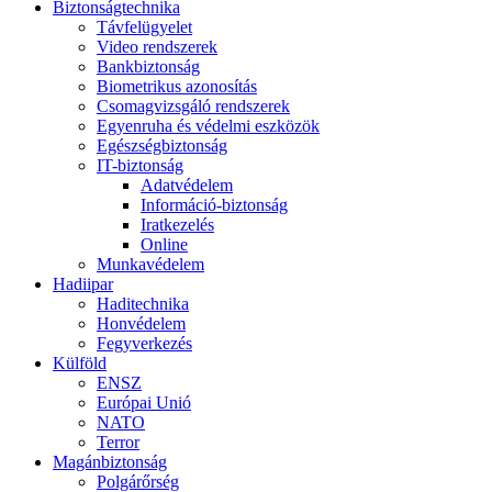
Biztonságtechnika
Távfelügyelet
Video rendszerek
Bankbiztonság
Biometrikus azonosítás
Csomagvizsgáló rendszerek
Egyenruha és védelmi eszközök
Egészségbiztonság
IT-biztonság
Adatvédelem
Információ-biztonság
Iratkezelés
Online
Munkavédelem
Hadiipar
Haditechnika
Honvédelem
Fegyverkezés
Külföld
ENSZ
Európai Unió
NATO
Terror
Magánbiztonság
Polgárőrség