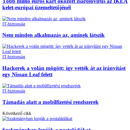
Több millió eurós kárt okozott zsarolóvírus az IKEA
kelet-európai üzemeltetőjénél
IT-biztonság
Nem minden alkalmazás az, aminek látszik
IT-biztonság
Hackerek a volán mögött: így vették át az irányítást
egy Nissan Leaf felett
IT-biztonság
Támadás alatt a mobilfizetési rendszerek
Következő cikk
Szakmányban lopják a postaládákat