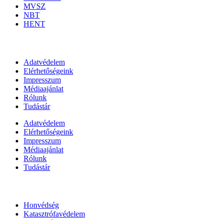
MVSZ
NBT
HENT
Információk
Adatvédelem
Elérhetőségeink
Impresszum
Médiaajánlat
Rólunk
Tudástár
Adatvédelem
Elérhetőségeink
Impresszum
Médiaajánlat
Rólunk
Tudástár
Állami szervezetek
Honvédség
Katasztrófavédelem