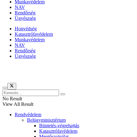
Munkavédelem
NAV
Rendőrség
Ügyészség
Honvédség
Katasztrófavédelem
Munkavédelem
NAV
Rendőrség
Ügyészség
Híreinket szemlézi
No Result
View All Result
Rendvédelem
Belügyminisztérium
Büntetés-végrehajtás
Katasztrófavédelem
Mentőszolgálat