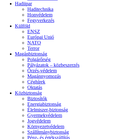
Hadiipar
Haditechnika
Honvédelem
Fegyverkezés
Külföld
ENSZ
Európai Unió
NATO
Terror
Magánbiztonság
Polgárőrség
Pályázatok – közbeszerzés
Őrzés-védelem
Magánnyomozás
Céghírek
Oktatás
Közbiztonság
Biztosítók
Energiabiztonság
Élelmiszer-biztonság
Gyermekvédelem
Jogvédelem
Környezetvédelem
Szállítmánybiztonság
Pénz- és értékszállítás