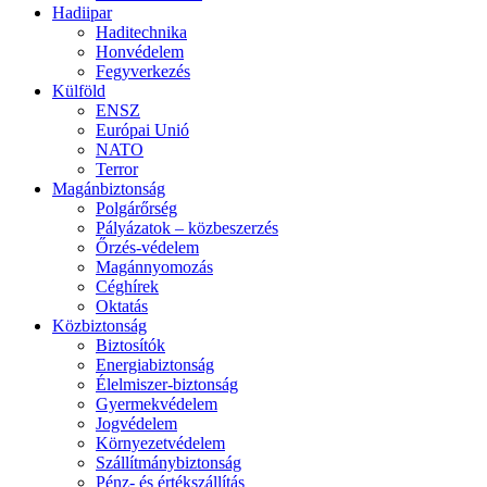
Hadiipar
Haditechnika
Honvédelem
Fegyverkezés
Külföld
ENSZ
Európai Unió
NATO
Terror
Magánbiztonság
Polgárőrség
Pályázatok – közbeszerzés
Őrzés-védelem
Magánnyomozás
Céghírek
Oktatás
Közbiztonság
Biztosítók
Energiabiztonság
Élelmiszer-biztonság
Gyermekvédelem
Jogvédelem
Környezetvédelem
Szállítmánybiztonság
Pénz- és értékszállítás