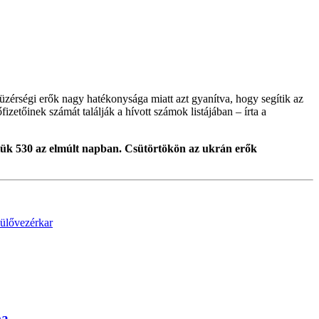
tüzérségi erők nagy hatékonysága miatt azt gyanítva, hogy segítik az
izetőinek számát találják a hívott számok listájában – írta a
ülük 530 az elmúlt napban. Csütörtökön az ukrán erők
ülő
vezérkar
ba