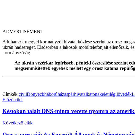
ADVERTISEMENT
A luhanszk megyei kormányzói hivatal közlése szerint az orosz megszál
ukrán hadsereget. Elsősorban a lakosok mobiltelefonjait ellenőrzik, és
kormányzóság.
Az ukrán vezérkar legfrisseb, pénteki összesítése szerint
megsemmisítettek egyebek mellett egy orosz katona repülőgé
Címkék
civil
Donyeck
háború
házaspár
hivatal
katona
keleti
légi
lövedék
L
Előző cikk
Késtokon talált DNS-minta vezette nyomra az amerika
Következő cikk
Orosz agresszió: Az Egyesült Államok és Németország