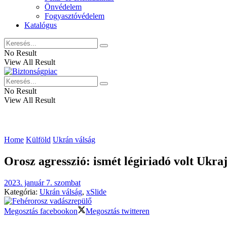
Önvédelem
Fogyasztóvédelem
Katalógus
No Result
View All Result
No Result
View All Result
Home
Külföld
Ukrán válság
Orosz agresszió: ismét légiriadó volt Ukra
2023. január 7. szombat
Kategória:
Ukrán válság
,
xSlide
Megosztás facebookon
Megosztás twitteren