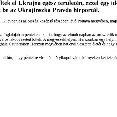
ltek el Ukrajna egész területén, ezzel egy i
 be az Ukrajinszka Pravda hírportál.
n, Kijevben és az ország középső részében lévő Poltava megyében, majd U
efoglalójában pénteken azt írta, hogy az elmúlt napban az orosz erők
áros lakóövezeteit lőtték. A megyeszékhelyen, Herszonban egy helyi la
eghalt. Csütörtökön Herszon megyében hat civil vesztette életét és né
tt hírt, hogy péntekre virradóan Nyikopol város környékén két települ