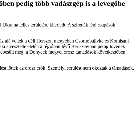
dőben pedig több vadászgép is a levegőbe
krajna teljes területére kiterjedt. A szirénák légi csapások
 tűz alá vették a déli Herszon megyében Csornobajivka és Komisani
kos vesztette életét, a régióban lévő Beriszlavban pedig lövedék
gy sebesült meg, a Donyeck megyei orosz támadások következtében
ést lőttek az orosz erők. Személyi sérülést nem okoztak a támadások,