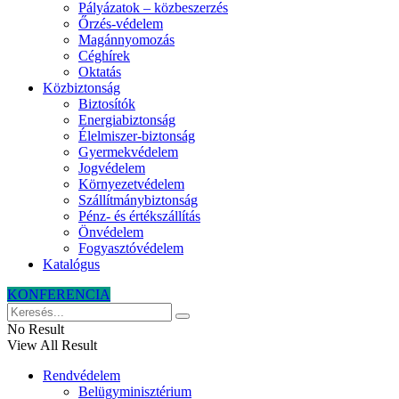
Pályázatok – közbeszerzés
Őrzés-védelem
Magánnyomozás
Céghírek
Oktatás
Közbiztonság
Biztosítók
Energiabiztonság
Élelmiszer-biztonság
Gyermekvédelem
Jogvédelem
Környezetvédelem
Szállítmánybiztonság
Pénz- és értékszállítás
Önvédelem
Fogyasztóvédelem
Katalógus
KONFERENCIA
No Result
View All Result
Rendvédelem
Belügyminisztérium