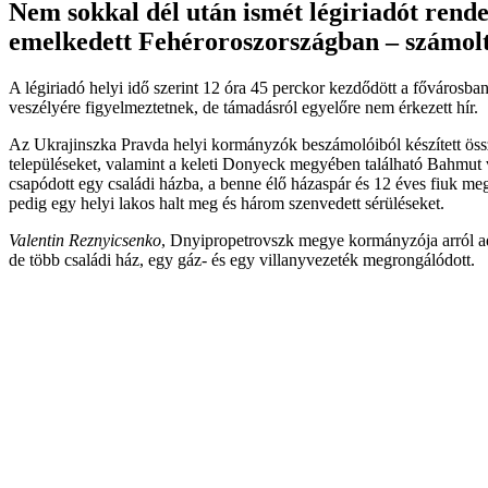
Nem sokkal dél után ismét légiriadót rende
emelkedett Fehéroroszországban – számolt
A légiriadó helyi idő szerint 12 óra 45 perckor kezdődött a fővárosba
veszélyére figyelmeztetnek, de támadásról egyelőre nem érkezett hír.
Az Ukrajinszka Pravda helyi kormányzók beszámolóiból készített össz
településeket, valamint a keleti Donyeck megyében található Bahmut v
csapódott egy családi házba, a benne élő házaspár és 12 éves fiuk m
pedig egy helyi lakos halt meg és három szenvedett sérüléseket.
Valentin Reznyicsenko
, Dnyipropetrovszk megye kormányzója arról ado
de több családi ház, egy gáz- és egy villanyvezeték megrongálódott.