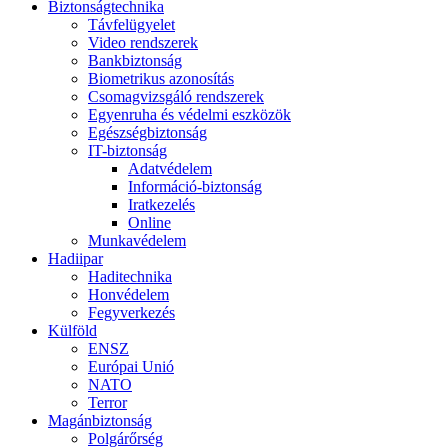
Biztonságtechnika
Távfelügyelet
Video rendszerek
Bankbiztonság
Biometrikus azonosítás
Csomagvizsgáló rendszerek
Egyenruha és védelmi eszközök
Egészségbiztonság
IT-biztonság
Adatvédelem
Információ-biztonság
Iratkezelés
Online
Munkavédelem
Hadiipar
Haditechnika
Honvédelem
Fegyverkezés
Külföld
ENSZ
Európai Unió
NATO
Terror
Magánbiztonság
Polgárőrség