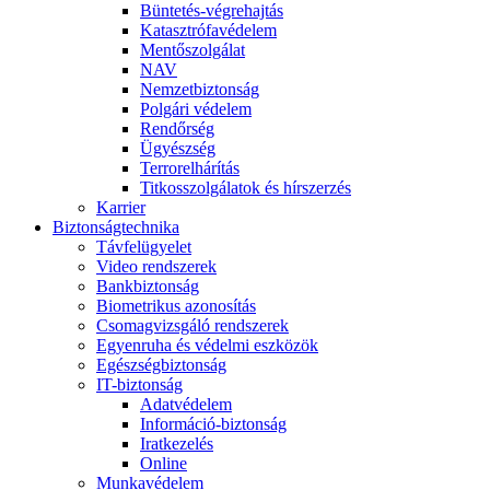
Büntetés-végrehajtás
Katasztrófavédelem
Mentőszolgálat
NAV
Nemzetbiztonság
Polgári védelem
Rendőrség
Ügyészség
Terrorelhárítás
Titkosszolgálatok és hírszerzés
Karrier
Biztonságtechnika
Távfelügyelet
Video rendszerek
Bankbiztonság
Biometrikus azonosítás
Csomagvizsgáló rendszerek
Egyenruha és védelmi eszközök
Egészségbiztonság
IT-biztonság
Adatvédelem
Információ-biztonság
Iratkezelés
Online
Munkavédelem