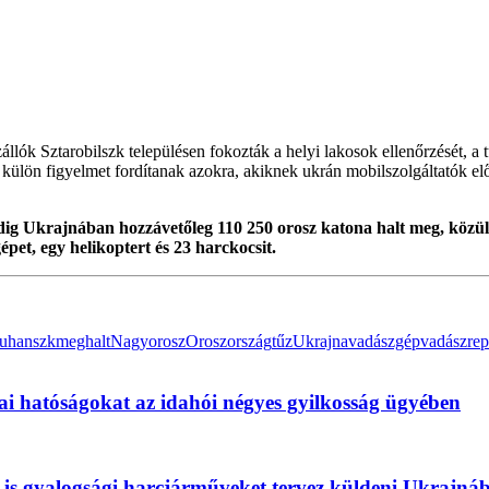
lók Sztarobilszk településen fokozták a helyi lakosok ellenőrzését, a 
 külön figyelmet fordítanak azokra, akiknek ukrán mobilszolgáltatók előf
 eddig Ukrajnában hozzávetőleg 110 250 orosz katona halt meg, köz
pet, egy helikoptert és 23 harckocsit.
uhanszk
meghalt
Nagy
orosz
Oroszország
tűz
Ukrajna
vadászgép
vadászrep
i hatóságokat az idahói négyes gyilkosság ügyében
 is gyalogsági harcjárműveket tervez küldeni Ukrajná