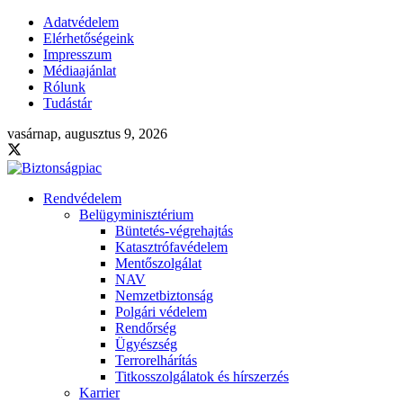
Adatvédelem
Elérhetőségeink
Impresszum
Médiaajánlat
Rólunk
Tudástár
vasárnap, augusztus 9, 2026
Rendvédelem
Belügyminisztérium
Büntetés-végrehajtás
Katasztrófavédelem
Mentőszolgálat
NAV
Nemzetbiztonság
Polgári védelem
Rendőrség
Ügyészség
Terrorelhárítás
Titkosszolgálatok és hírszerzés
Karrier