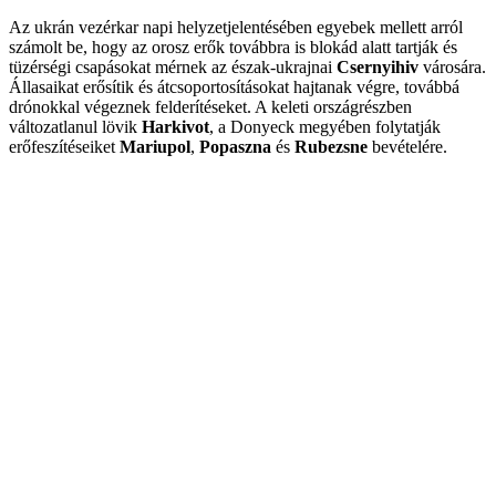
Az ukrán vezérkar napi helyzetjelentésében egyebek mellett arról
számolt be, hogy az orosz erők továbbra is blokád alatt tartják és
tüzérségi csapásokat mérnek az észak-ukrajnai
Csernyihiv
városára.
Állasaikat erősítik és átcsoportosításokat hajtanak végre, továbbá
drónokkal végeznek felderítéseket. A keleti országrészben
változatlanul lövik
Harkivot
, a Donyeck megyében folytatják
erőfeszítéseiket
Mariupol
,
Popaszna
és
Rubezsne
bevételére.