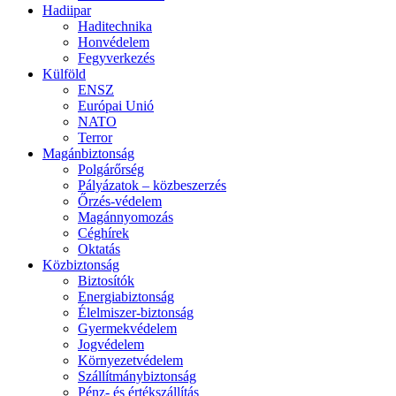
Hadiipar
Haditechnika
Honvédelem
Fegyverkezés
Külföld
ENSZ
Európai Unió
NATO
Terror
Magánbiztonság
Polgárőrség
Pályázatok – közbeszerzés
Őrzés-védelem
Magánnyomozás
Céghírek
Oktatás
Közbiztonság
Biztosítók
Energiabiztonság
Élelmiszer-biztonság
Gyermekvédelem
Jogvédelem
Környezetvédelem
Szállítmánybiztonság
Pénz- és értékszállítás