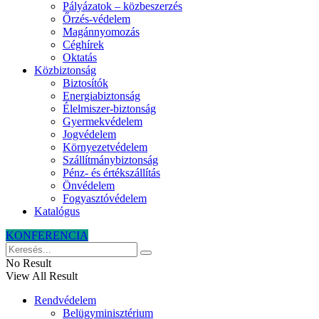
Pályázatok – közbeszerzés
Őrzés-védelem
Magánnyomozás
Céghírek
Oktatás
Közbiztonság
Biztosítók
Energiabiztonság
Élelmiszer-biztonság
Gyermekvédelem
Jogvédelem
Környezetvédelem
Szállítmánybiztonság
Pénz- és értékszállítás
Önvédelem
Fogyasztóvédelem
Katalógus
KONFERENCIA
No Result
View All Result
Rendvédelem
Belügyminisztérium