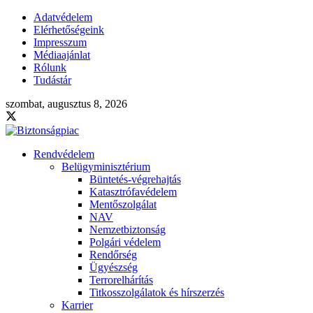
Adatvédelem
Elérhetőségeink
Impresszum
Médiaajánlat
Rólunk
Tudástár
szombat, augusztus 8, 2026
Rendvédelem
Belügyminisztérium
Büntetés-végrehajtás
Katasztrófavédelem
Mentőszolgálat
NAV
Nemzetbiztonság
Polgári védelem
Rendőrség
Ügyészség
Terrorelhárítás
Titkosszolgálatok és hírszerzés
Karrier