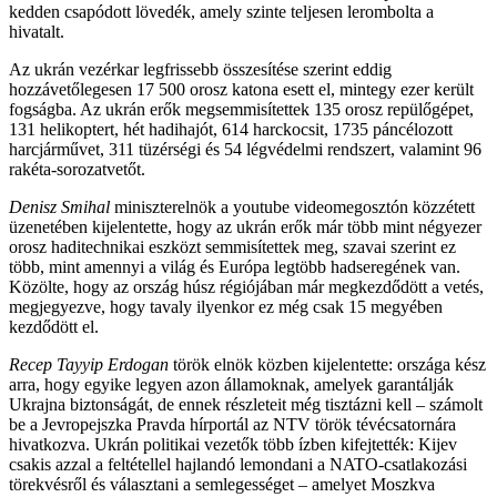
kedden csapódott lövedék, amely szinte teljesen lerombolta a
hivatalt.
Az ukrán vezérkar legfrissebb összesítése szerint eddig
hozzávetőlegesen 17 500 orosz katona esett el, mintegy ezer került
fogságba. Az ukrán erők megsemmisítettek 135 orosz repülőgépet,
131 helikoptert, hét hadihajót, 614 harckocsit, 1735 páncélozott
harcjárművet, 311 tüzérségi és 54 légvédelmi rendszert, valamint 96
rakéta-sorozatvetőt.
Denisz Smihal
miniszterelnök a youtube videomegosztón közzétett
üzenetében kijelentette, hogy az ukrán erők már több mint négyezer
orosz haditechnikai eszközt semmisítettek meg, szavai szerint ez
több, mint amennyi a világ és Európa legtöbb hadseregének van.
Közölte, hogy az ország húsz régiójában már megkezdődött a vetés,
megjegyezve, hogy tavaly ilyenkor ez még csak 15 megyében
kezdődött el.
Recep Tayyip Erdogan
török elnök közben kijelentette: országa kész
arra, hogy egyike legyen azon államoknak, amelyek garantálják
Ukrajna biztonságát, de ennek részleteit még tisztázni kell – számolt
be a Jevropejszka Pravda hírportál az NTV török tévécsatornára
hivatkozva. Ukrán politikai vezetők több ízben kifejtették: Kijev
csakis azzal a feltétellel hajlandó lemondani a NATO-csatlakozási
törekvésről és választani a semlegességet – amelyet Moszkva