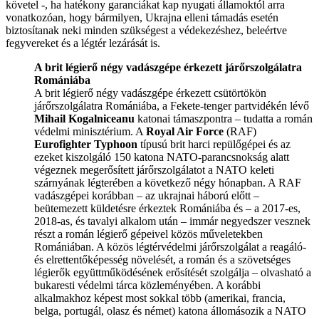
követel -, ha hatékony garanciákat kap nyugati államoktól arra
vonatkozóan, hogy bármilyen, Ukrajna elleni támadás esetén
biztosítanak neki minden szükségest a védekezéshez, beleértve
fegyvereket és a légtér lezárását is.
A brit légierő négy vadászgépe érkezett járőrszolgálatra
Romániába
A brit légierő négy vadászgépe érkezett csütörtökön
járőrszolgálatra Romániába, a Fekete-tenger partvidékén lévő
Mihail Kogalniceanu
katonai támaszpontra – tudatta a román
védelmi minisztérium. A
Royal Air Force
(RAF)
Eurofighter Typhoon
típusú brit harci repülőgépei és az
ezeket kiszolgáló 150 katona NATO-parancsnokság alatt
végeznek megerősített járőrszolgálatot a NATO keleti
szárnyának légterében a következő négy hónapban. A RAF
vadászgépei korábban – az ukrajnai háború előtt –
beütemezett küldetésre érkeztek Romániába és – a 2017-es,
2018-as, és tavalyi alkalom után – immár negyedszer vesznek
részt a román légierő gépeivel közös műveletekben
Romániában. A közös légtérvédelmi járőrszolgálat a reagáló-
és elrettentőképesség növelését, a román és a szövetséges
légierők együttműködésének erősítését szolgálja – olvasható a
bukaresti védelmi tárca közleményében. A korábbi
alkalmakhoz képest most sokkal több (amerikai, francia,
belga, portugál, olasz és német) katona állomásozik a NATO