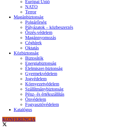
Európai Unió
NATO
Terror
Magánbiztonság
Polgárőrség
Pályázatok – közbeszerzés
Őrzés-védelem
Magánnyomozás
Céghírek
Oktatás
Közbiztonság
Biztosítók
Energiabiztonság
Élelmiszer-biztonság
Gyermekvédelem
Jogvédelem
Környezetvédelem
Szállítmánybiztonság
Pénz- és értékszállítás
Önvédelem
Fogyasztóvédelem
Katalógus
KONFERENCIA