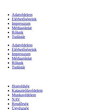
Információk
Adatvédelem
Elérhetőségeink
Impresszum
Médiaajánlat
Rólunk
Tudástár
Adatvédelem
Elérhetőségeink
Impresszum
Médiaajánlat
Rólunk
Tudástár
Állami szervezetek
Honvédség
Katasztrófavédelem
Munkavédelem
NAV
Rendőrség
Ügyészség