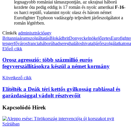
legnagyobb romániai támaszpontján, az ukrajnai háború
kezdete óta pedig eddig is 17 román és nyolc amerikai
F-16
-
os harci repülő, valamint nyolc olasz és három német
Eurofighter Typhoon vadászgép teljesített járőrszolgálatot a
román légtérben.
Címkék
adminisztráció
agy
Britannia
áramszolgáltatás
Blokád
brit
Donyeck
elnök
előzetes
Eurofighte
tenger
főváros
francia
háború
hadsereg
halálos
hivatal
járőrszolgálat
katon
Előző cikk
Orosz agresszió: több százmillió eurós
fegyverszállításokra készül a német kormány
Következő cikk
Elítélték a Deák téri kettős gyilkosság rablással és
garázdasággal vádolt résztvevőit
Kapcsolódó
Hírek