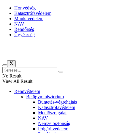
Honvédség
Katasztrófavédelem
Munkavédelem
NAV
Rendőrség
Ügyészség
Híreinket szemlézi
No Result
View All Result
Rendvédelem
Belügyminisztérium
Büntetés-végrehajtás
Katasztrófavédelem
Mentőszolgálat
NAV
Nemzetbiztonság
Polgári védelem