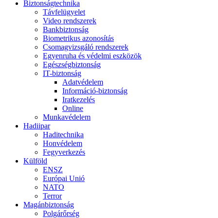
Biztonságtechnika
Távfelügyelet
Video rendszerek
Bankbiztonság
Biometrikus azonosítás
Csomagvizsgáló rendszerek
Egyenruha és védelmi eszközök
Egészségbiztonság
IT-biztonság
Adatvédelem
Információ-biztonság
Iratkezelés
Online
Munkavédelem
Hadiipar
Haditechnika
Honvédelem
Fegyverkezés
Külföld
ENSZ
Európai Unió
NATO
Terror
Magánbiztonság
Polgárőrség