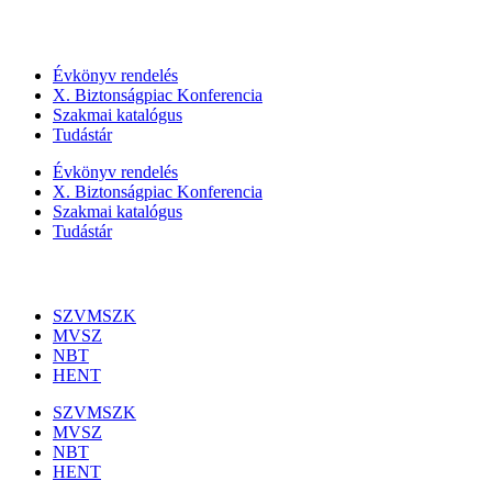
Szolgáltatásaink
Évkönyv rendelés
X. Biztonságpiac Konferencia
Szakmai katalógus
Tudástár
Évkönyv rendelés
X. Biztonságpiac Konferencia
Szakmai katalógus
Tudástár
Szakmai szervezetek
SZVMSZK
MVSZ
NBT
HENT
SZVMSZK
MVSZ
NBT
HENT