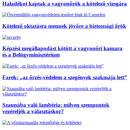
Haladékot kaptak a vagyonőrök a kötelező vizsgára
Kötelező oktatásra mennek jövőre a biztonsági őrök
Képzési megállapodást kötött a vagyonőri kamara
és a Belügyminisztérium
Farek: „az őrzés-védelem a szegények szakmája lett”
Szaunába való lambéria: milyen szempontok
vezéreljék a választáskor?