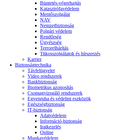
Büntetés-végrehajtás
Katasztrófavédelem
Mentőszolgálat
NAV
Nemzetbiztonság
Polgári védelem
Rendőrség
Ügyészség
Terrorelhárítás
Titkosszolgálatok és hírszerzés
Karrier
Biztonságtechnika
Távfelügyelet
Video rendszerek
Bankbiztonság
Biometrikus azonosítás
Csomagvizsgáló rendszerek
Egyenruha és védelmi eszközök
Egészségbiztonság
IT-biztonság
Adatvédelem
Információ-biztonság
Iratkezelés
Online
Munkavédelem