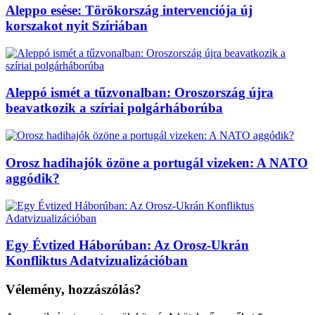
Aleppo esése: Törökország intervenciója új
korszakot nyit Szíriában
Aleppó ismét a tűzvonalban: Oroszország újra
beavatkozik a szíriai polgárháborúba
Orosz hadihajók özöne a portugál vizeken: A NATO
aggódik?
Egy Évtized Háborúban: Az Orosz-Ukrán
Konfliktus Adatvizualizációban
Vélemény, hozzászólás?