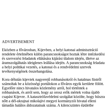
ADVERTISEMENT
Eközben a fővárosban, Kijevben, a helyi katonai adminisztráció
rendelete értelmében külön parancsnokságot hoztak létre intézkedési
és szervezési feladatok ellátására kijárási tilalom idején, illetve az
áramszolgáltatás ideiglenes leállása idején. A parancsnokság feladata
a helyi politikai vezetés, a katonai és a rendvédelmi szervek
tevékenységének összehangolása.
Kora délután kijeviek nagyerejű robbanásokról és hatalmas füstről
számoltak be a közösségi portálokon a főváros egyik kerülete fölött.
Egyelőre nincs hivatalos közlemény arról, hol történtek a
robbanások, és arról sem, hogy az orosz erők mértek volna újabb
csapást Kijevre. A katasztrófavédelmi szolgálat közölte, hogy húszra
nőtt a dél-ukrajnai mikolajivi megyei kormányzói hivatal elleni
támadás halálos áldozatainak száma. A kilencszintes épületbe