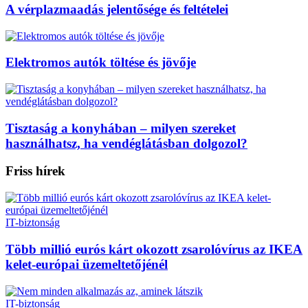
A vérplazmaadás jelentősége és feltételei
Elektromos autók töltése és jövője
Tisztaság a konyhában – milyen szereket
használhatsz, ha vendéglátásban dolgozol?
Friss hírek
IT-biztonság
Több millió eurós kárt okozott zsarolóvírus az IKEA
kelet-európai üzemeltetőjénél
IT-biztonság