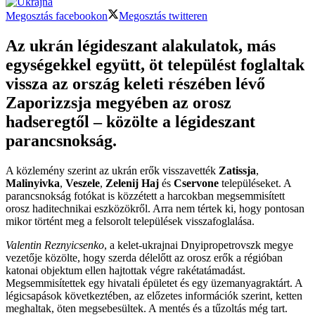
Megosztás facebookon
Megosztás twitteren
Az ukrán légideszant alakulatok, más
egységekkel együtt, öt települést foglaltak
vissza az ország keleti részében lévő
Zaporizzsja megyében az orosz
hadseregtől – közölte a légideszant
parancsnokság.
A közlemény szerint az ukrán erők visszavették
Zatissja
,
Malinyivka
,
Veszele
,
Zelenij Haj
és
Cservone
településeket. A
parancsnokság fotókat is közzétett a harcokban megsemmisített
orosz haditechnikai eszközökről. Arra nem tértek ki, hogy pontosan
mikor történt meg a felsorolt települések visszafoglalása.
Valentin Reznyicsenko
, a kelet-ukrajnai Dnyipropetrovszk megye
vezetője közölte, hogy szerda délelőtt az orosz erők a régióban
katonai objektum ellen hajtottak végre rakétatámadást.
Megsemmisítettek egy hivatali épületet és egy üzemanyagraktárt. A
légicsapások következtében, az előzetes információk szerint, ketten
meghaltak, öten megsebesültek. A mentés és a tűzoltás még tart.