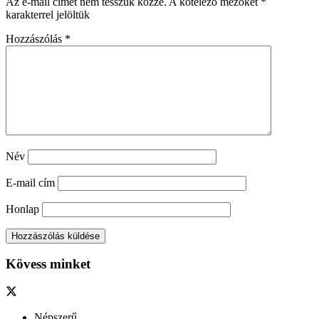
Az e-mail címet nem tesszük közzé.
A kötelező mezőket
*
karakterrel jelöltük
Hozzászólás
*
Név
E-mail cím
Honlap
Kövess minket
Népszerű