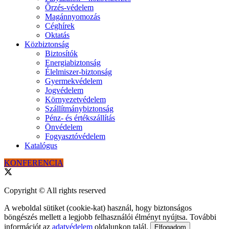
Őrzés-védelem
Magánnyomozás
Céghírek
Oktatás
Közbiztonság
Biztosítók
Energiabiztonság
Élelmiszer-biztonság
Gyermekvédelem
Jogvédelem
Környezetvédelem
Szállítmánybiztonság
Pénz- és értékszállítás
Önvédelem
Fogyasztóvédelem
Katalógus
KONFERENCIA
Copyright © All rights reserved
A weboldal sütiket (cookie-kat) használ, hogy biztonságos
böngészés mellett a legjobb felhasználói élményt nyújtsa. További
információt az
adatvédelem
oldalunkon talál.
Elfogadom