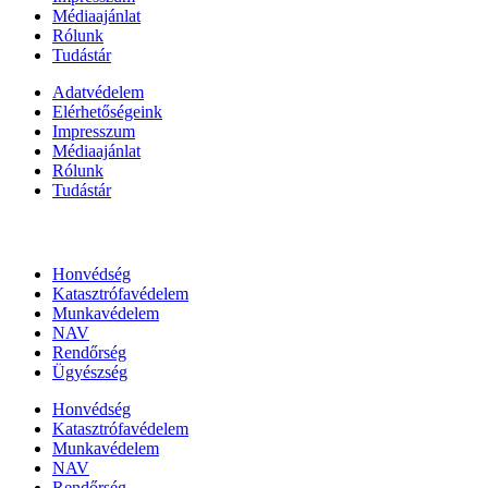
Médiaajánlat
Rólunk
Tudástár
Adatvédelem
Elérhetőségeink
Impresszum
Médiaajánlat
Rólunk
Tudástár
Állami szervezetek
Honvédség
Katasztrófavédelem
Munkavédelem
NAV
Rendőrség
Ügyészség
Honvédség
Katasztrófavédelem
Munkavédelem
NAV
Rendőrség