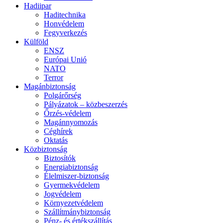
Hadiipar
Haditechnika
Honvédelem
Fegyverkezés
Külföld
ENSZ
Európai Unió
NATO
Terror
Magánbiztonság
Polgárőrség
Pályázatok – közbeszerzés
Őrzés-védelem
Magánnyomozás
Céghírek
Oktatás
Közbiztonság
Biztosítók
Energiabiztonság
Élelmiszer-biztonság
Gyermekvédelem
Jogvédelem
Környezetvédelem
Szállítmánybiztonság
Pénz- és értékszállítás