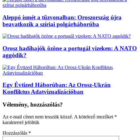
Aleppó ismét a tűzvonalban: Oroszország újra
beavatkozik a szíriai polgárháborúba
Orosz hadihajók özöne a portugál vizeken: A NATO
aggódik?
Egy Évtized Háborúban: Az Orosz-Ukrán
Konfliktus Adatvizualizációban
Vélemény, hozzászólás?
Az e-mail címet nem tesszük közzé.
A kötelező mezőket
*
karakterrel jelöltük
Hozzászólás
*