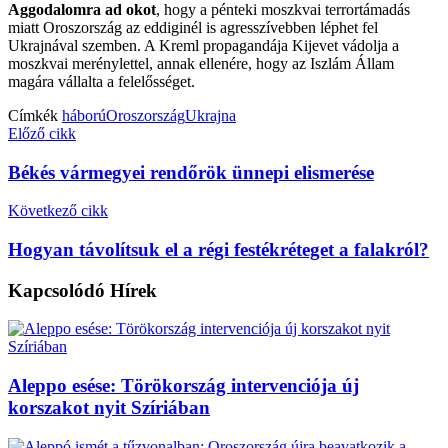
Aggodalomra ad okot
, hogy a pénteki moszkvai terrortámadás
miatt Oroszország az eddiginél is agresszívebben léphet fel
Ukrajnával szemben. A Kreml propagandája Kijevet vádolja a
moszkvai merénylettel, annak ellenére, hogy az Iszlám Állam
magára vállalta a felelősséget.
Címkék
háború
Oroszország
Ukrajna
Előző cikk
Békés vármegyei rendőrök ünnepi elismerése
Következő cikk
Hogyan távolítsuk el a régi festékréteget a falakról?
Kapcsolódó
Hírek
Aleppo esése: Törökország intervenciója új
korszakot nyit Szíriában