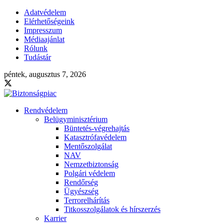
Adatvédelem
Elérhetőségeink
Impresszum
Médiaajánlat
Rólunk
Tudástár
péntek, augusztus 7, 2026
Rendvédelem
Belügyminisztérium
Büntetés-végrehajtás
Katasztrófavédelem
Mentőszolgálat
NAV
Nemzetbiztonság
Polgári védelem
Rendőrség
Ügyészség
Terrorelhárítás
Titkosszolgálatok és hírszerzés
Karrier