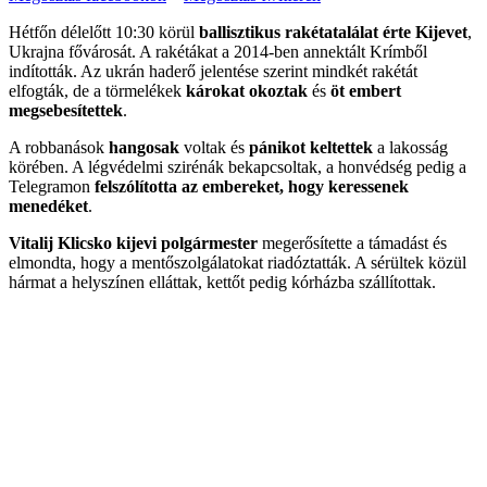
Hétfőn délelőtt 10:30 körül
ballisztikus rakétatalálat érte Kijevet
,
Ukrajna fővárosát. A rakétákat a 2014-ben annektált Krímből
indították. Az ukrán haderő jelentése szerint mindkét rakétát
elfogták, de a törmelékek
károkat okoztak
és
öt embert
megsebesítettek
.
A robbanások
hangosak
voltak és
pánikot keltettek
a lakosság
körében. A légvédelmi szirénák bekapcsoltak, a honvédség pedig a
Telegramon
felszólította az embereket, hogy keressenek
menedéket
.
Vitalij Klicsko kijevi polgármester
megerősítette a támadást és
elmondta, hogy a mentőszolgálatokat riadóztatták. A sérültek közül
hármat a helyszínen elláttak, kettőt pedig kórházba szállítottak.