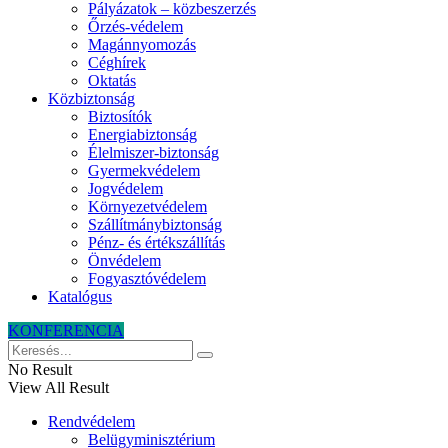
Pályázatok – közbeszerzés
Őrzés-védelem
Magánnyomozás
Céghírek
Oktatás
Közbiztonság
Biztosítók
Energiabiztonság
Élelmiszer-biztonság
Gyermekvédelem
Jogvédelem
Környezetvédelem
Szállítmánybiztonság
Pénz- és értékszállítás
Önvédelem
Fogyasztóvédelem
Katalógus
KONFERENCIA
No Result
View All Result
Rendvédelem
Belügyminisztérium