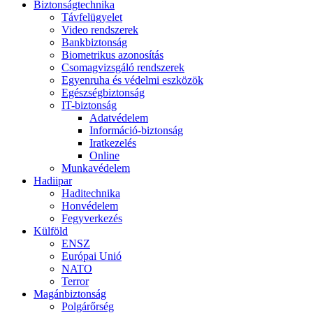
Biztonságtechnika
Távfelügyelet
Video rendszerek
Bankbiztonság
Biometrikus azonosítás
Csomagvizsgáló rendszerek
Egyenruha és védelmi eszközök
Egészségbiztonság
IT-biztonság
Adatvédelem
Információ-biztonság
Iratkezelés
Online
Munkavédelem
Hadiipar
Haditechnika
Honvédelem
Fegyverkezés
Külföld
ENSZ
Európai Unió
NATO
Terror
Magánbiztonság
Polgárőrség