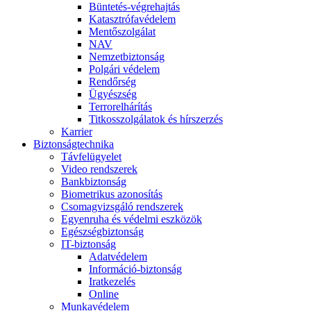
Büntetés-végrehajtás
Katasztrófavédelem
Mentőszolgálat
NAV
Nemzetbiztonság
Polgári védelem
Rendőrség
Ügyészség
Terrorelhárítás
Titkosszolgálatok és hírszerzés
Karrier
Biztonságtechnika
Távfelügyelet
Video rendszerek
Bankbiztonság
Biometrikus azonosítás
Csomagvizsgáló rendszerek
Egyenruha és védelmi eszközök
Egészségbiztonság
IT-biztonság
Adatvédelem
Információ-biztonság
Iratkezelés
Online
Munkavédelem