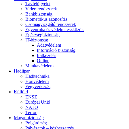
Távfelügyelet
Video rendszerek
Bankbiztonság
Biometrikus azonosítás
Csomagvizsgáló rendszerek
Egyenruha és védelmi eszközök
Egészségbiztonság
IT-biztonság
Adatvédelem
Információ-biztonság
Iratkezelés
Online
Munkavédelem
Hadiipar
Haditechnika
Honvédelem
Fegyverkezés
Külföld
ENSZ
Európai Unió
NATO
Terror
Magánbiztonság
Polgárőrség
Pályázatok – közbeszerzés