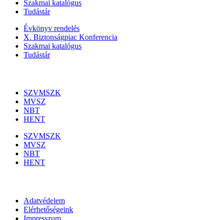
Szakmai katalógus
Tudástár
Évkönyv rendelés
X. Biztonságpiac Konferencia
Szakmai katalógus
Tudástár
Szakmai szervezetek
SZVMSZK
MVSZ
NBT
HENT
SZVMSZK
MVSZ
NBT
HENT
Információk
Adatvédelem
Elérhetőségeink
Impresszum