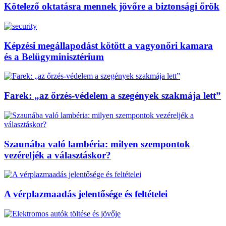
Kötelező oktatásra mennek jövőre a biztonsági őrök
Képzési megállapodást kötött a vagyonőri kamara
és a Belügyminisztérium
Farek: „az őrzés-védelem a szegények szakmája lett”
Szaunába való lambéria: milyen szempontok
vezéreljék a választáskor?
A vérplazmaadás jelentősége és feltételei