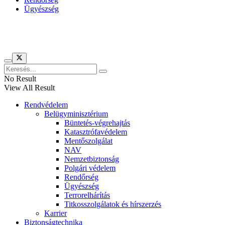
Ügyészség
Híreinket szemlézi
No Result
View All Result
Rendvédelem
Belügyminisztérium
Büntetés-végrehajtás
Katasztrófavédelem
Mentőszolgálat
NAV
Nemzetbiztonság
Polgári védelem
Rendőrség
Ügyészség
Terrorelhárítás
Titkosszolgálatok és hírszerzés
Karrier
Biztonságtechnika