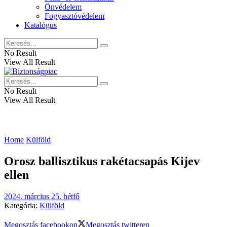
Önvédelem
Fogyasztóvédelem
Katalógus
No Result
View All Result
No Result
View All Result
Home
Külföld
Orosz ballisztikus rakétacsapás Kijev
ellen
2024. március 25. hétfő
Kategória:
Külföld
Megosztás facebookon
Megosztás twitteren