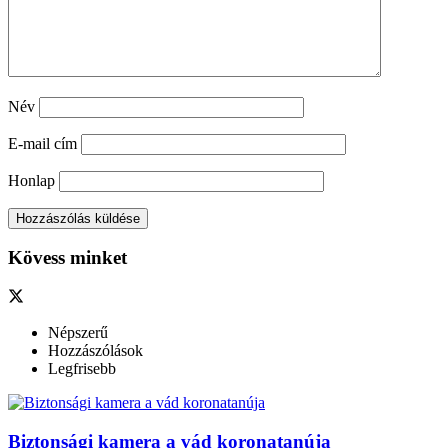
Név
E-mail cím
Honlap
Kövess minket
Népszerű
Hozzászólások
Legfrisebb
Biztonsági kamera a vád koronatanúja