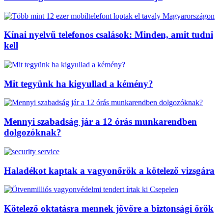
Kínai nyelvű telefonos csalások: Minden, amit tudni
kell
Mit tegyünk ha kigyullad a kémény?
Mennyi szabadság jár a 12 órás munkarendben
dolgozóknak?
Haladékot kaptak a vagyonőrök a kötelező vizsgára
Kötelező oktatásra mennek jövőre a biztonsági őrök