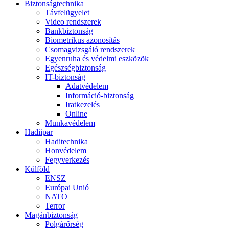
Biztonságtechnika
Távfelügyelet
Video rendszerek
Bankbiztonság
Biometrikus azonosítás
Csomagvizsgáló rendszerek
Egyenruha és védelmi eszközök
Egészségbiztonság
IT-biztonság
Adatvédelem
Információ-biztonság
Iratkezelés
Online
Munkavédelem
Hadiipar
Haditechnika
Honvédelem
Fegyverkezés
Külföld
ENSZ
Európai Unió
NATO
Terror
Magánbiztonság
Polgárőrség