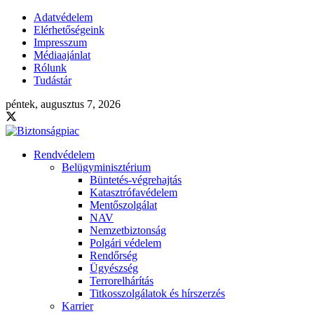
Adatvédelem
Elérhetőségeink
Impresszum
Médiaajánlat
Rólunk
Tudástár
péntek, augusztus 7, 2026
Rendvédelem
Belügyminisztérium
Büntetés-végrehajtás
Katasztrófavédelem
Mentőszolgálat
NAV
Nemzetbiztonság
Polgári védelem
Rendőrség
Ügyészség
Terrorelhárítás
Titkosszolgálatok és hírszerzés
Karrier