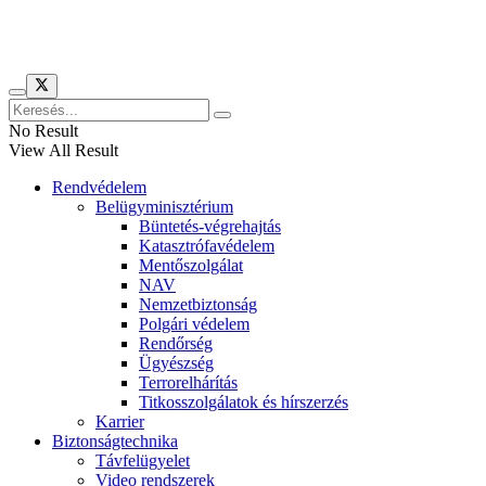
Híreinket szemlézi
No Result
View All Result
Rendvédelem
Belügyminisztérium
Büntetés-végrehajtás
Katasztrófavédelem
Mentőszolgálat
NAV
Nemzetbiztonság
Polgári védelem
Rendőrség
Ügyészség
Terrorelhárítás
Titkosszolgálatok és hírszerzés
Karrier
Biztonságtechnika
Távfelügyelet
Video rendszerek