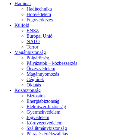
Hadiipar
Haditechnika
Honvédelem
Fegyverkezés
Külföld
ENSZ
Európai Unió
NATO
Terror
Magánbiztonság
Polgárőrség
Pályázatok – közbeszerzés
Őrzés-védelem
Magánnyomozás
Céghírek
Oktatás
Közbiztonság
Biztosítók
Energiabiztonság
Élelmiszer-biztonság
Gyermekvédelem
Jogvédelem
Környezetvédelem
Szállítmánybiztonság
Pénz- és értékszállítás