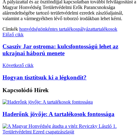
A pályázattal és az ösztöndíjjal kapcsolatban további felvilágosítást a
Magyar Honvédség Területvédelmi Erők Parancsnoksága
alárendeltségébe tartozó területvédelmi ezredek zászlóaljainál,
valamint a vármegyékben lévő toborzó irodákban lehet kérni.
Címkék
honvédség
önkéntes tartalékos
pályázat
tartalékosok
Előző cikk
Csasziv Jar ostroma: kulcsfontosságú lehet az
ukrajnai háború menete
Következő cikk
Hogyan tisztítsuk ki a légkondit?
Kapcsolódó
Hírek
Haderőnk jövője: A tartalékosok fontossága