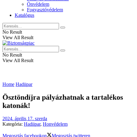
Önvédelem
Fogyasztóvédelem
Katalógus
No Result
View All Result
No Result
View All Result
Home
Hadiipar
Ösztöndíjra pályázhatnak a tartalékos
katonák!
2024. április 17. szerda
Kategória:
Hadiipar
,
Honvédelem
Megosztás facebookon
Megosztás twitteren