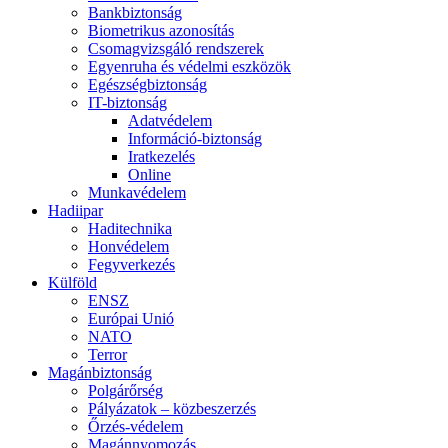
Bankbiztonság
Biometrikus azonosítás
Csomagvizsgáló rendszerek
Egyenruha és védelmi eszközök
Egészségbiztonság
IT-biztonság
Adatvédelem
Információ-biztonság
Iratkezelés
Online
Munkavédelem
Hadiipar
Haditechnika
Honvédelem
Fegyverkezés
Külföld
ENSZ
Európai Unió
NATO
Terror
Magánbiztonság
Polgárőrség
Pályázatok – közbeszerzés
Őrzés-védelem
Magánnyomozás