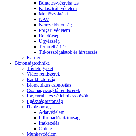
Büntetés-végrehajtás
Katasztrófavédelem
Mentőszolgálat
NAV
Nemzetbiztonság
Polgári védelem
Rendőrség
Ügyészség
Terrorelhárítás
Titkosszolgálatok és hírszerzés
Karrier
Biztonságtechnika
Távfelügyelet
Video rendszerek
Bankbiztonság
Biometrikus azonosítás
Csomagvizsgáló rendszerek
Egyenruha és védelmi eszközök
Egészségbiztonság
IT-biztonság
Adatvédelem
Információ-biztonság
Iratkezelés
Online
Munkavédelem