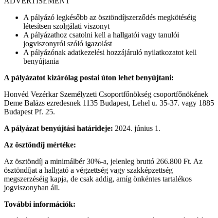
ADVERTISEMENT
A pályázó legkésőbb az ösztöndíjszerződés megkötéséig
létesítsen szolgálati viszonyt
A pályázathoz csatolni kell a hallgatói vagy tanulói
jogviszonyról szóló igazolást
A pályázónak adatkezelési hozzájáruló nyilatkozatot kell
benyújtania
A pályázatot kizárólag postai úton lehet benyújtani:
Honvéd Vezérkar Személyzeti Csoportfőnökség csoportfőnökének
Deme Balázs ezredesnek 1135 Budapest, Lehel u. 35-37. vagy 1885
Budapest Pf. 25.
A pályázat benyújtási határideje:
2024. június 1.
Az ösztöndíj mértéke:
Az ösztöndíj a minimálbér 30%-a, jelenleg bruttó 266.800 Ft. Az
ösztöndíjat a hallgató a végzettség vagy szakképzettség
megszerzéséig kapja, de csak addig, amíg önkéntes tartalékos
jogviszonyban áll.
További információk: