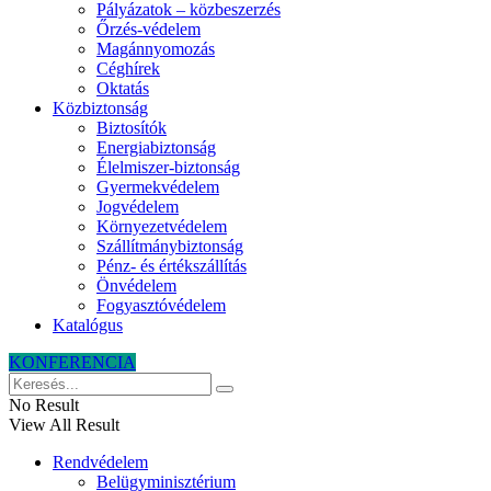
Pályázatok – közbeszerzés
Őrzés-védelem
Magánnyomozás
Céghírek
Oktatás
Közbiztonság
Biztosítók
Energiabiztonság
Élelmiszer-biztonság
Gyermekvédelem
Jogvédelem
Környezetvédelem
Szállítmánybiztonság
Pénz- és értékszállítás
Önvédelem
Fogyasztóvédelem
Katalógus
KONFERENCIA
No Result
View All Result
Rendvédelem
Belügyminisztérium