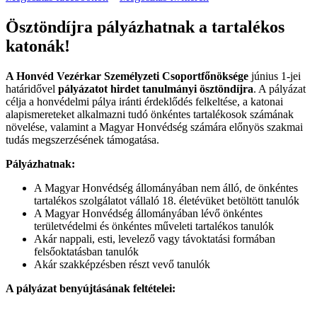
Ösztöndíjra pályázhatnak a tartalékos
katonák!
A Honvéd Vezérkar Személyzeti Csoportfőnöksége
június 1-jei
határidővel
pályázatot hirdet tanulmányi ösztöndíjra
. A pályázat
célja a honvédelmi pálya iránti érdeklődés felkeltése, a katonai
alapismereteket alkalmazni tudó önkéntes tartalékosok számának
növelése, valamint a Magyar Honvédség számára előnyös szakmai
tudás megszerzésének támogatása.
Pályázhatnak:
A Magyar Honvédség állományában nem álló, de önkéntes
tartalékos szolgálatot vállaló 18. életévüket betöltött tanulók
A Magyar Honvédség állományában lévő önkéntes
területvédelmi és önkéntes műveleti tartalékos tanulók
Akár nappali, esti, levelező vagy távoktatási formában
felsőoktatásban tanulók
Akár szakképzésben részt vevő tanulók
A pályázat benyújtásának feltételei: