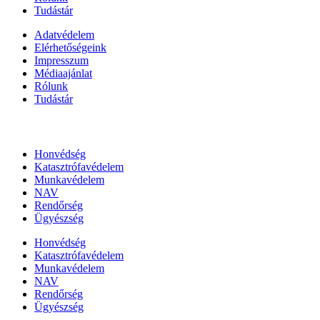
Tudástár
Adatvédelem
Elérhetőségeink
Impresszum
Médiaajánlat
Rólunk
Tudástár
Állami szervezetek
Honvédség
Katasztrófavédelem
Munkavédelem
NAV
Rendőrség
Ügyészség
Honvédség
Katasztrófavédelem
Munkavédelem
NAV
Rendőrség
Ügyészség