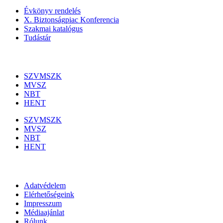
Évkönyv rendelés
X. Biztonságpiac Konferencia
Szakmai katalógus
Tudástár
Szakmai szervezetek
SZVMSZK
MVSZ
NBT
HENT
SZVMSZK
MVSZ
NBT
HENT
Információk
Adatvédelem
Elérhetőségeink
Impresszum
Médiaajánlat
Rólunk