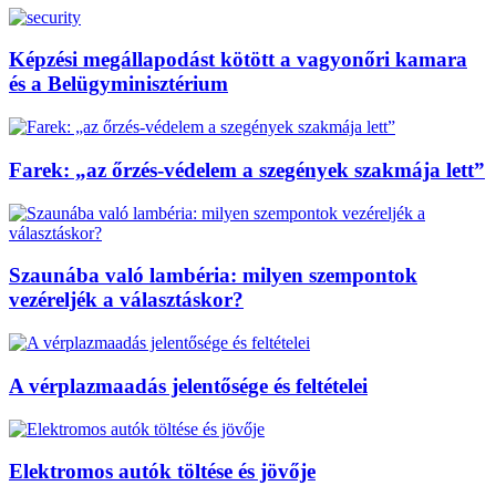
Képzési megállapodást kötött a vagyonőri kamara
és a Belügyminisztérium
Farek: „az őrzés-védelem a szegények szakmája lett”
Szaunába való lambéria: milyen szempontok
vezéreljék a választáskor?
A vérplazmaadás jelentősége és feltételei
Elektromos autók töltése és jövője