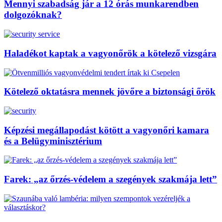
Mennyi szabadság jár a 12 órás munkarendben
dolgozóknak?
Haladékot kaptak a vagyonőrök a kötelező vizsgára
Kötelező oktatásra mennek jövőre a biztonsági őrök
Képzési megállapodást kötött a vagyonőri kamara
és a Belügyminisztérium
Farek: „az őrzés-védelem a szegények szakmája lett”