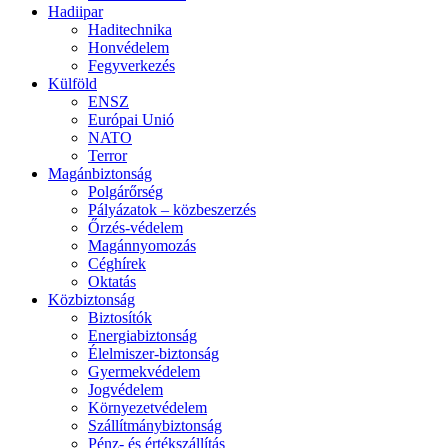
Hadiipar
Haditechnika
Honvédelem
Fegyverkezés
Külföld
ENSZ
Európai Unió
NATO
Terror
Magánbiztonság
Polgárőrség
Pályázatok – közbeszerzés
Őrzés-védelem
Magánnyomozás
Céghírek
Oktatás
Közbiztonság
Biztosítók
Energiabiztonság
Élelmiszer-biztonság
Gyermekvédelem
Jogvédelem
Környezetvédelem
Szállítmánybiztonság
Pénz- és értékszállítás