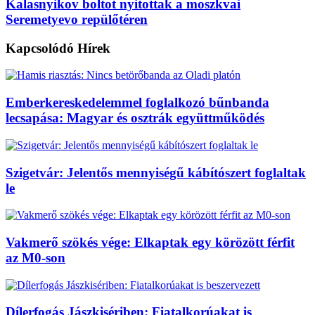
Kalasnyikov boltot nyitottak a moszkvai
Seremetyevo repülőtéren
Kapcsolódó
Hírek
Emberkereskedelemmel foglalkozó bűnbanda
lecsapása: Magyar és osztrák együttműködés
Szigetvár: Jelentős mennyiségű kábítószert foglaltak
le
Vakmerő szökés vége: Elkaptak egy körözött férfit
az M0-son
Dílerfogás Jászkisériben: Fiatalkorúakat is