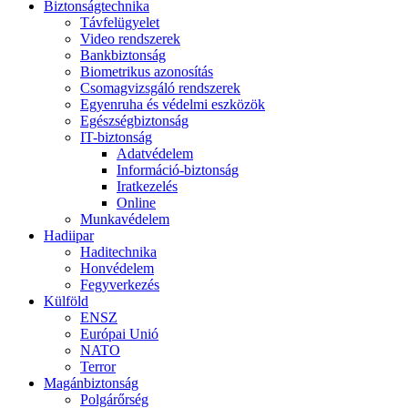
Biztonságtechnika
Távfelügyelet
Video rendszerek
Bankbiztonság
Biometrikus azonosítás
Csomagvizsgáló rendszerek
Egyenruha és védelmi eszközök
Egészségbiztonság
IT-biztonság
Adatvédelem
Információ-biztonság
Iratkezelés
Online
Munkavédelem
Hadiipar
Haditechnika
Honvédelem
Fegyverkezés
Külföld
ENSZ
Európai Unió
NATO
Terror
Magánbiztonság
Polgárőrség