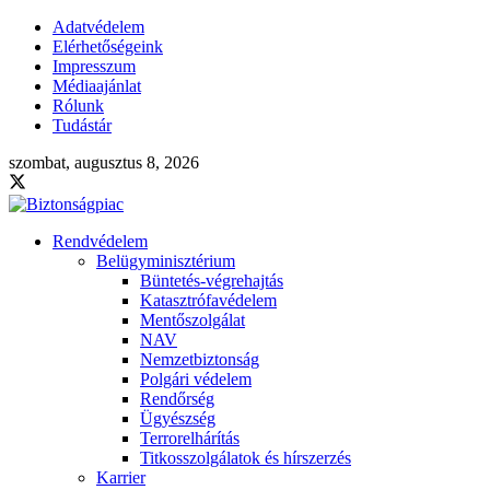
Adatvédelem
Elérhetőségeink
Impresszum
Médiaajánlat
Rólunk
Tudástár
szombat, augusztus 8, 2026
Rendvédelem
Belügyminisztérium
Büntetés-végrehajtás
Katasztrófavédelem
Mentőszolgálat
NAV
Nemzetbiztonság
Polgári védelem
Rendőrség
Ügyészség
Terrorelhárítás
Titkosszolgálatok és hírszerzés
Karrier