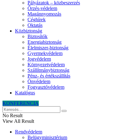
Pályázatok – közbeszerzés
Őrzés-védelem
Magánnyomozás
Céghírek
Oktatás
Közbiztonság
Biztosítók
Energiabiztonság
Élelmiszer-biztonság
Gyermekvédelem
Jogvédelem
Környezetvédelem
Szállítmánybiztonság
Pénz- és értékszállítás
Önvédelem
Fogyasztóvédelem
Katalógus
KONFERENCIA
No Result
View All Result
Rendvédelem
Belügyminisztérium