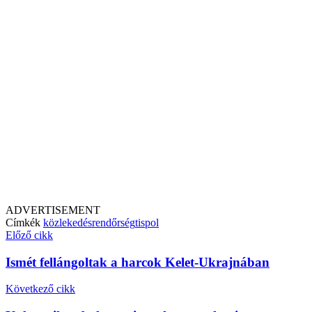
ADVERTISEMENT
Címkék
közlekedés
rendőrség
tispol
Előző cikk
Ismét fellángoltak a harcok Kelet-Ukrajnában
Következő cikk