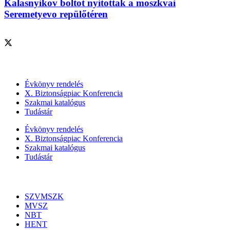
Kalasnyikov boltot nyitottak a moszkvai
Seremetyevo repülőtéren
Szolgáltatásaink
Évkönyv rendelés
X. Biztonságpiac Konferencia
Szakmai katalógus
Tudástár
Évkönyv rendelés
X. Biztonságpiac Konferencia
Szakmai katalógus
Tudástár
Szakmai szervezetek
SZVMSZK
MVSZ
NBT
HENT