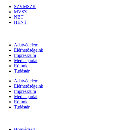
SZVMSZK
MVSZ
NBT
HENT
Információk
Adatvédelem
Elérhetőségeink
Impresszum
Médiaajánlat
Rólunk
Tudástár
Adatvédelem
Elérhetőségeink
Impresszum
Médiaajánlat
Rólunk
Tudástár
Állami szervezetek
Honvédség