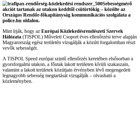
Sebességmérő
akciót tartanak az utakon keddtől csütörtökig – közölte az
Országos Rendőr-főkapitányság kommunikációs szolgálata a
police.hu oldalon.
Mint írják, hogy az
Európai Közlekedésrendészeti Szervek
Hálózata
(TISPOL) Műveleti Csoport éves ellenőrzési terve alapján
Magyarország egész területén vizsgálják a közúti forgalomban részt
vevők sebességét.
A TISPOL Speed európai szintű ellenőrzés keretében elsősorban a
gyorsforgalmi utakon, a főutak lakott területen kívüli szakaszain,
valamint a lakott területek közútjain érvényben lévő megengedett
legnagyobb sebesség megtartását vizsgálják – olvasható a
közleményben.