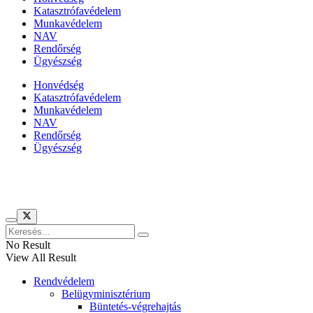
Katasztrófavédelem
Munkavédelem
NAV
Rendőrség
Ügyészség
Honvédség
Katasztrófavédelem
Munkavédelem
NAV
Rendőrség
Ügyészség
Híreinket szemlézi
No Result
View All Result
Rendvédelem
Belügyminisztérium
Büntetés-végrehajtás