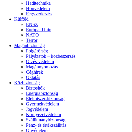
Haditechnika
Honvédelem
Fegyverkezés
Külföld
ENSZ
Európai Unió
NATO
Terror
Magánbiztonság
Polgárőrség
Pályázatok – közbeszerzés
Őrzés-védelem
Magánnyomozás
Céghírek
Oktatás
Közbiztonság
Biztosítók
Energiabiztonság
Élelmiszer-biztonság
Gyermekvédelem
Jogvédelem
Környezetvédelem
Szállítmánybiztonság
Pénz- és értékszállítás
Önvédelem