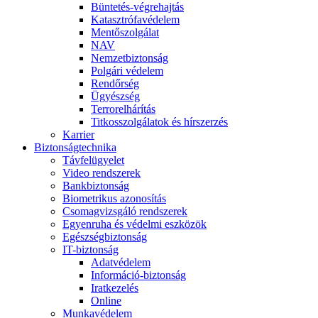
Büntetés-végrehajtás
Katasztrófavédelem
Mentőszolgálat
NAV
Nemzetbiztonság
Polgári védelem
Rendőrség
Ügyészség
Terrorelhárítás
Titkosszolgálatok és hírszerzés
Karrier
Biztonságtechnika
Távfelügyelet
Video rendszerek
Bankbiztonság
Biometrikus azonosítás
Csomagvizsgáló rendszerek
Egyenruha és védelmi eszközök
Egészségbiztonság
IT-biztonság
Adatvédelem
Információ-biztonság
Iratkezelés
Online
Munkavédelem