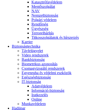
Katasztrófavédelem
Mentőszolgálat
NAV
Nemzetbiztonság
Polgári védelem
Rendőrség
Ügyészség
Terrorelhárítás
Titkosszolgálatok és hírszerzés
Karrier
Biztonságtechnika
Távfelügyelet
Video rendszerek
Bankbiztonság
Biometrikus azonosítás
Csomagvizsgáló rendszerek
Egyenruha és védelmi eszközök
Egészségbiztonság
IT-biztonság
Adatvédelem
Információ-biztonság
Iratkezelés
Online
Munkavédelem
Hadiipar