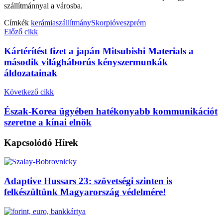
szállítmánnyal a városba.
Címkék
kerámiaszállítmány
Skorpió
veszprém
Előző cikk
Kártérítést fizet a japán Mitsubishi Materials a
második világháborús kényszermunkák
áldozatainak
Következő cikk
Észak-Korea ügyében hatékonyabb kommunikációt
szeretne a kínai elnök
Kapcsolódó
Hírek
Adaptive Hussars 23: szövetségi szinten is
felkészültünk Magyarország védelmére!