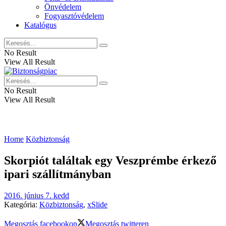
Önvédelem
Fogyasztóvédelem
Katalógus
No Result
View All Result
No Result
View All Result
Home
Közbiztonság
Skorpiót találtak egy Veszprémbe érkező
ipari szállítmányban
2016. június 7. kedd
Kategória:
Közbiztonság
,
xSlide
Megosztás facebookon
Megosztás twitteren