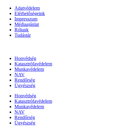
Adatvédelem
Elérhetőségeink
Impresszum
Médiaajánlat
Rólunk
Tudástár
Állami szervezetek
Honvédség
Katasztrófavédelem
Munkavédelem
NAV
Rendőrség
Ügyészség
Honvédség
Katasztrófavédelem
Munkavédelem
NAV
Rendőrség
Ügyészség
Híreinket szemlézi