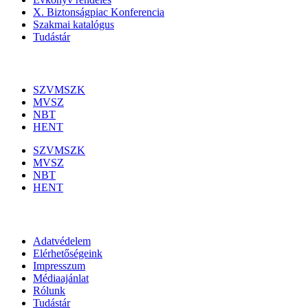
X. Biztonságpiac Konferencia
Szakmai katalógus
Tudástár
Szakmai szervezetek
SZVMSZK
MVSZ
NBT
HENT
SZVMSZK
MVSZ
NBT
HENT
Információk
Adatvédelem
Elérhetőségeink
Impresszum
Médiaajánlat
Rólunk
Tudástár