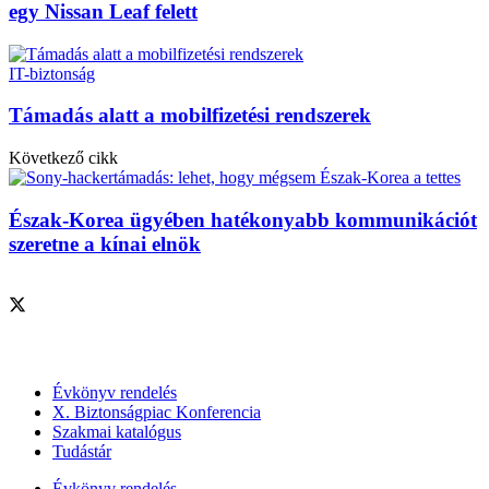
egy Nissan Leaf felett
IT-biztonság
Támadás alatt a mobilfizetési rendszerek
Következő cikk
Észak-Korea ügyében hatékonyabb kommunikációt
szeretne a kínai elnök
Szolgáltatásaink
Évkönyv rendelés
X. Biztonságpiac Konferencia
Szakmai katalógus
Tudástár
Évkönyv rendelés