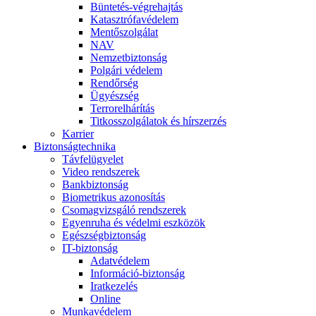
Büntetés-végrehajtás
Katasztrófavédelem
Mentőszolgálat
NAV
Nemzetbiztonság
Polgári védelem
Rendőrség
Ügyészség
Terrorelhárítás
Titkosszolgálatok és hírszerzés
Karrier
Biztonságtechnika
Távfelügyelet
Video rendszerek
Bankbiztonság
Biometrikus azonosítás
Csomagvizsgáló rendszerek
Egyenruha és védelmi eszközök
Egészségbiztonság
IT-biztonság
Adatvédelem
Információ-biztonság
Iratkezelés
Online
Munkavédelem