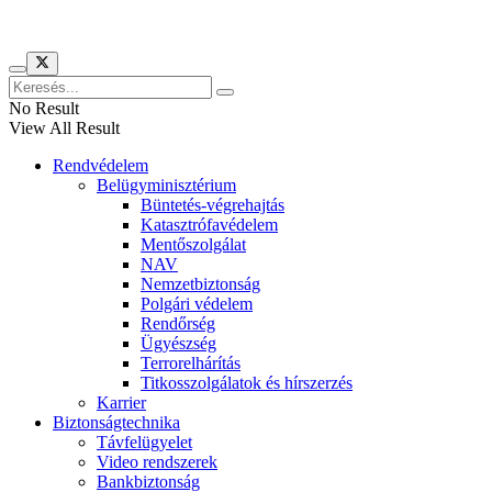
No Result
View All Result
Rendvédelem
Belügyminisztérium
Büntetés-végrehajtás
Katasztrófavédelem
Mentőszolgálat
NAV
Nemzetbiztonság
Polgári védelem
Rendőrség
Ügyészség
Terrorelhárítás
Titkosszolgálatok és hírszerzés
Karrier
Biztonságtechnika
Távfelügyelet
Video rendszerek
Bankbiztonság