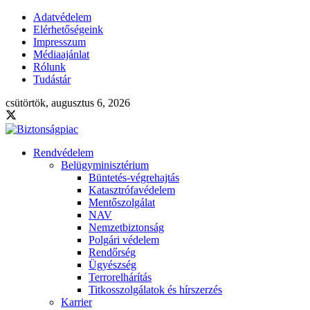
Adatvédelem
Elérhetőségeink
Impresszum
Médiaajánlat
Rólunk
Tudástár
csütörtök, augusztus 6, 2026
Rendvédelem
Belügyminisztérium
Büntetés-végrehajtás
Katasztrófavédelem
Mentőszolgálat
NAV
Nemzetbiztonság
Polgári védelem
Rendőrség
Ügyészség
Terrorelhárítás
Titkosszolgálatok és hírszerzés
Karrier