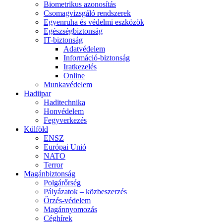
Biometrikus azonosítás
Csomagvizsgáló rendszerek
Egyenruha és védelmi eszközök
Egészségbiztonság
IT-biztonság
Adatvédelem
Információ-biztonság
Iratkezelés
Online
Munkavédelem
Hadiipar
Haditechnika
Honvédelem
Fegyverkezés
Külföld
ENSZ
Európai Unió
NATO
Terror
Magánbiztonság
Polgárőrség
Pályázatok – közbeszerzés
Őrzés-védelem
Magánnyomozás
Céghírek