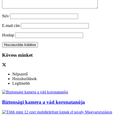
Név
E-mail cím
Honlap
Kövess minket
Népszerű
Hozzászólások
Legfrisebb
Biztonsági kamera a vád koronatanúja