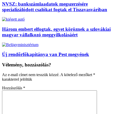
NVSZ: bankszámlaadatok megszerzésére
specializálódott csalókat fogtak el Tiszavasváriban
Három embert elfogtak, egyet köröznek a szlovákiai
magyar vállalkozó meggyilkolásáért
Új rendőrfőkapitánya van Pest megyének
Vélemény, hozzászólás?
Az e-mail címet nem tesszük közzé.
A kötelező mezőket
*
karakterrel jelöltük
Hozzászólás
*