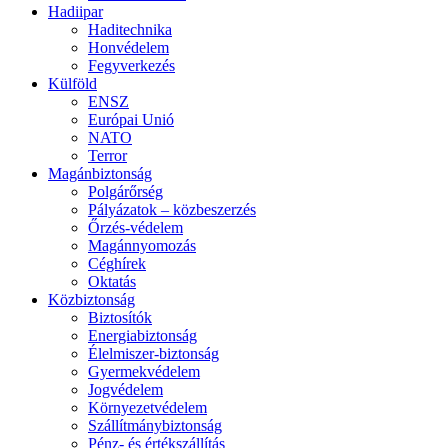
Hadiipar
Haditechnika
Honvédelem
Fegyverkezés
Külföld
ENSZ
Európai Unió
NATO
Terror
Magánbiztonság
Polgárőrség
Pályázatok – közbeszerzés
Őrzés-védelem
Magánnyomozás
Céghírek
Oktatás
Közbiztonság
Biztosítók
Energiabiztonság
Élelmiszer-biztonság
Gyermekvédelem
Jogvédelem
Környezetvédelem
Szállítmánybiztonság
Pénz- és értékszállítás