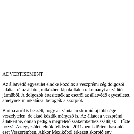
ADVERTISEMENT
Az állatvédő egyesület elnöke közölte: a veszprémi cég dolgozói
találtak rá az állatra, miközben kipakolták a rakományt a szállító
járműből. A dolgozók értesítették az esetről az állatvédő egyesületet,
amelynek munkatársai befogták a skorpiót.
Bartha arról is beszélt, hogy a számtalan skorpiófaj többsége
veszélytelen, de akad köztük mérgező is. Az állatot a veszprémi
állatkertbe, onnan pedig a megfelelő szakemberhez szállítják – fűzte
hozzá. Az egyesületi elnök felidézte: 2011-ben is történt hasonló
eset Veszprémben. Akkor Mexikóból érkezett skorpió egy