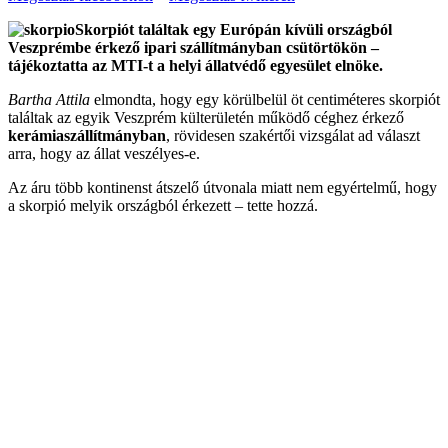
Skorpiót találtak egy Európán kívüli országból
Veszprémbe érkező ipari szállítmányban csütörtökön –
tájékoztatta az MTI-t a helyi állatvédő egyesület elnöke.
Bartha Attila
elmondta, hogy egy körülbelül öt centiméteres skorpiót
találtak az egyik Veszprém külterületén működő céghez érkező
kerámiaszállítmányban
, rövidesen szakértői vizsgálat ad választ
arra, hogy az állat veszélyes-e.
Az áru több kontinenst átszelő útvonala miatt nem egyértelmű, hogy
a skorpió melyik országból érkezett – tette hozzá.