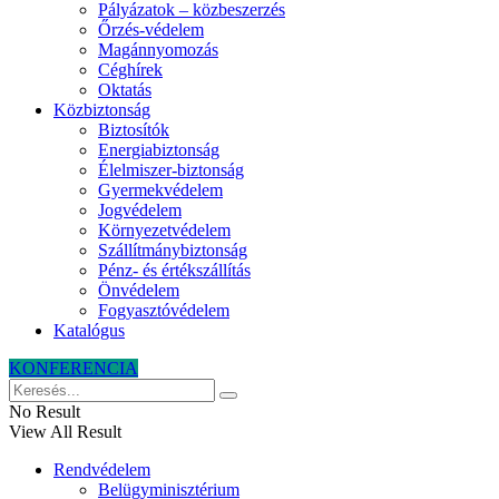
Pályázatok – közbeszerzés
Őrzés-védelem
Magánnyomozás
Céghírek
Oktatás
Közbiztonság
Biztosítók
Energiabiztonság
Élelmiszer-biztonság
Gyermekvédelem
Jogvédelem
Környezetvédelem
Szállítmánybiztonság
Pénz- és értékszállítás
Önvédelem
Fogyasztóvédelem
Katalógus
KONFERENCIA
No Result
View All Result
Rendvédelem
Belügyminisztérium