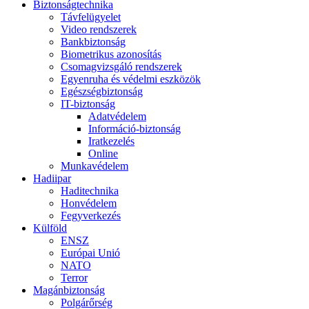
Biztonságtechnika
Távfelügyelet
Video rendszerek
Bankbiztonság
Biometrikus azonosítás
Csomagvizsgáló rendszerek
Egyenruha és védelmi eszközök
Egészségbiztonság
IT-biztonság
Adatvédelem
Információ-biztonság
Iratkezelés
Online
Munkavédelem
Hadiipar
Haditechnika
Honvédelem
Fegyverkezés
Külföld
ENSZ
Európai Unió
NATO
Terror
Magánbiztonság
Polgárőrség