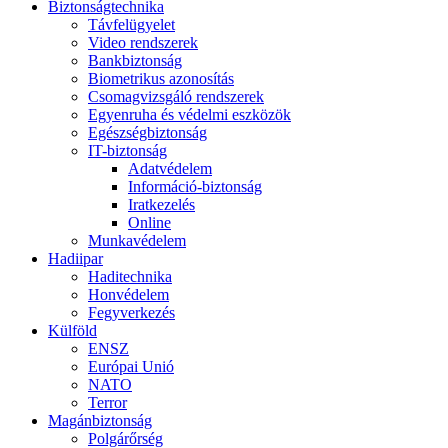
Biztonságtechnika
Távfelügyelet
Video rendszerek
Bankbiztonság
Biometrikus azonosítás
Csomagvizsgáló rendszerek
Egyenruha és védelmi eszközök
Egészségbiztonság
IT-biztonság
Adatvédelem
Információ-biztonság
Iratkezelés
Online
Munkavédelem
Hadiipar
Haditechnika
Honvédelem
Fegyverkezés
Külföld
ENSZ
Európai Unió
NATO
Terror
Magánbiztonság
Polgárőrség