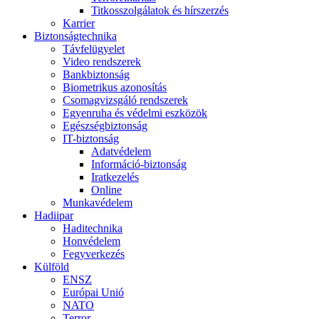
Titkosszolgálatok és hírszerzés
Karrier
Biztonságtechnika
Távfelügyelet
Video rendszerek
Bankbiztonság
Biometrikus azonosítás
Csomagvizsgáló rendszerek
Egyenruha és védelmi eszközök
Egészségbiztonság
IT-biztonság
Adatvédelem
Információ-biztonság
Iratkezelés
Online
Munkavédelem
Hadiipar
Haditechnika
Honvédelem
Fegyverkezés
Külföld
ENSZ
Európai Unió
NATO
Terror