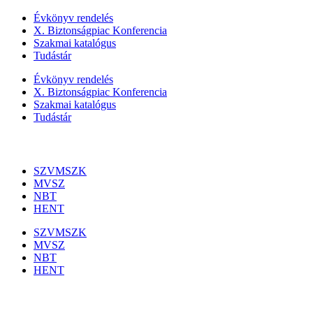
Évkönyv rendelés
X. Biztonságpiac Konferencia
Szakmai katalógus
Tudástár
Évkönyv rendelés
X. Biztonságpiac Konferencia
Szakmai katalógus
Tudástár
Szakmai szervezetek
SZVMSZK
MVSZ
NBT
HENT
SZVMSZK
MVSZ
NBT
HENT
Információk