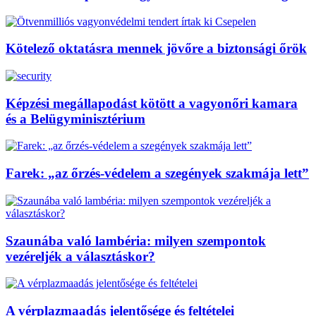
Kötelező oktatásra mennek jövőre a biztonsági őrök
Képzési megállapodást kötött a vagyonőri kamara
és a Belügyminisztérium
Farek: „az őrzés-védelem a szegények szakmája lett”
Szaunába való lambéria: milyen szempontok
vezéreljék a választáskor?
A vérplazmaadás jelentősége és feltételei