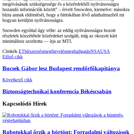
megóvásának szükségessége és a közérdekből nyilvánosságra
hozandó információk között” – érvelt Snowden, kiemelve: másokra
bízta annak eldöntését, hogy a birtokában lévő adathalmazból mi
hogyan kerüljön nyilvánosságra.
Snowden egyúttal úgy vélte: az eddig nyilvánosságra hozott
részletek közzététele közérdeket szolgált, míg az okozott kárt
minimálisra szorította — írja az MTI.
Címkék
ET
hírszerzés
megfigyelés
meghallgatás
NSA
USA
Előző cikk
Bucsek Gábor lesz Budapest rendőrfőkapitánya
Következő cikk
Biztonságtechnikai konferencia Békéscsabán
Kapcsolódó
Hírek
Robotokkal őrzik a börtönt: Forradalmi változások