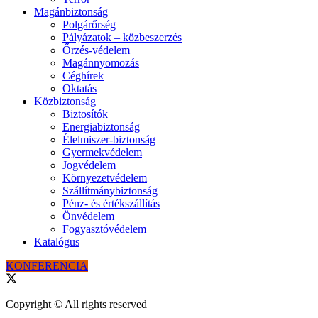
Magánbiztonság
Polgárőrség
Pályázatok – közbeszerzés
Őrzés-védelem
Magánnyomozás
Céghírek
Oktatás
Közbiztonság
Biztosítók
Energiabiztonság
Élelmiszer-biztonság
Gyermekvédelem
Jogvédelem
Környezetvédelem
Szállítmánybiztonság
Pénz- és értékszállítás
Önvédelem
Fogyasztóvédelem
Katalógus
KONFERENCIA
Copyright © All rights reserved