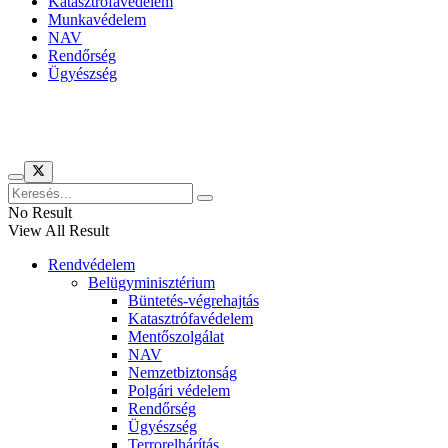
Katasztrófavédelem
Munkavédelem
NAV
Rendőrség
Ügyészség
Híreinket szemlézi
No Result
View All Result
Rendvédelem
Belügyminisztérium
Büntetés-végrehajtás
Katasztrófavédelem
Mentőszolgálat
NAV
Nemzetbiztonság
Polgári védelem
Rendőrség
Ügyészség
Terrorelhárítás