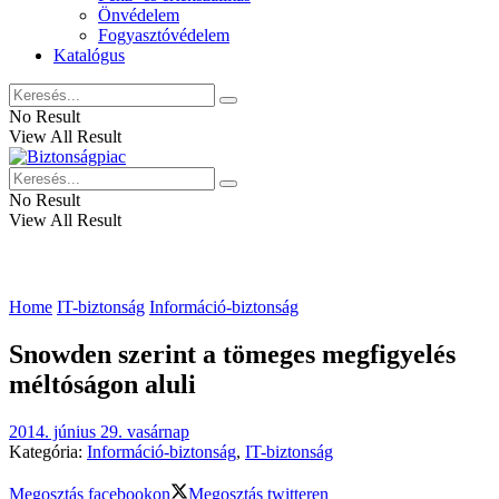
Önvédelem
Fogyasztóvédelem
Katalógus
No Result
View All Result
No Result
View All Result
Home
IT-biztonság
Információ-biztonság
Snowden szerint a tömeges megfigyelés
méltóságon aluli
2014. június 29. vasárnap
Kategória:
Információ-biztonság
,
IT-biztonság
Megosztás facebookon
Megosztás twitteren