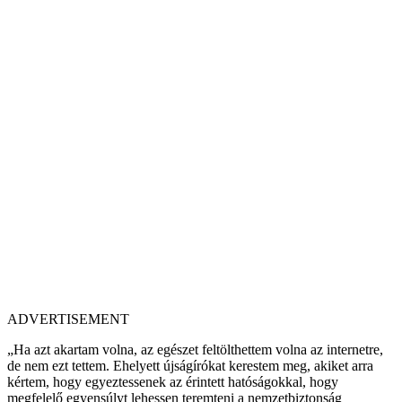
ADVERTISEMENT
„Ha azt akartam volna, az egészet feltölthettem volna az internetre,
de nem ezt tettem. Ehelyett újságírókat kerestem meg, akiket arra
kértem, hogy egyeztessenek az érintett hatóságokkal, hogy
megfelelő egyensúlyt lehessen teremteni a nemzetbiztonság