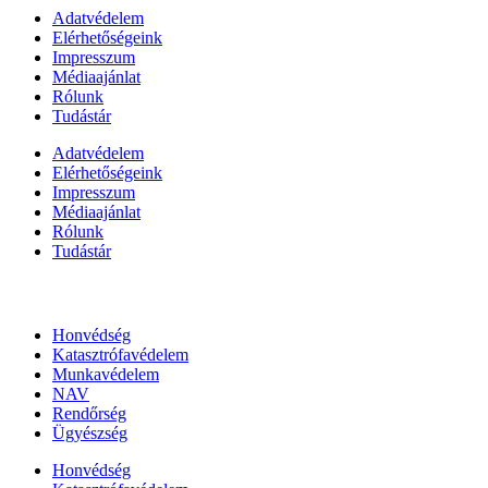
Adatvédelem
Elérhetőségeink
Impresszum
Médiaajánlat
Rólunk
Tudástár
Adatvédelem
Elérhetőségeink
Impresszum
Médiaajánlat
Rólunk
Tudástár
Állami szervezetek
Honvédség
Katasztrófavédelem
Munkavédelem
NAV
Rendőrség
Ügyészség
Honvédség