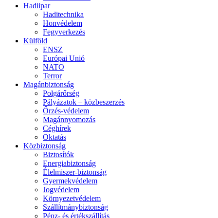
Hadiipar
Haditechnika
Honvédelem
Fegyverkezés
Külföld
ENSZ
Európai Unió
NATO
Terror
Magánbiztonság
Polgárőrség
Pályázatok – közbeszerzés
Őrzés-védelem
Magánnyomozás
Céghírek
Oktatás
Közbiztonság
Biztosítók
Energiabiztonság
Élelmiszer-biztonság
Gyermekvédelem
Jogvédelem
Környezetvédelem
Szállítmánybiztonság
Pénz- és értékszállítás