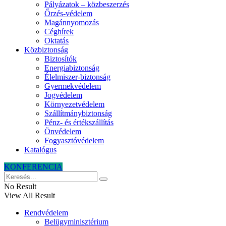
Pályázatok – közbeszerzés
Őrzés-védelem
Magánnyomozás
Céghírek
Oktatás
Közbiztonság
Biztosítók
Energiabiztonság
Élelmiszer-biztonság
Gyermekvédelem
Jogvédelem
Környezetvédelem
Szállítmánybiztonság
Pénz- és értékszállítás
Önvédelem
Fogyasztóvédelem
Katalógus
KONFERENCIA
No Result
View All Result
Rendvédelem
Belügyminisztérium