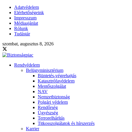
Adatvédelem
Elérhetőségeink
Impresszum
Médiaajánlat
Rólunk
Tudástár
szombat, augusztus 8, 2026
Rendvédelem
Belügyminisztérium
Büntetés-végrehajtás
Katasztrófavédelem
Mentőszolgálat
NAV
Nemzetbiztonság
Polgári védelem
Rendőrség
Ügyészség
Terrorelhárítás
Titkosszolgálatok és hírszerzés
Karrier