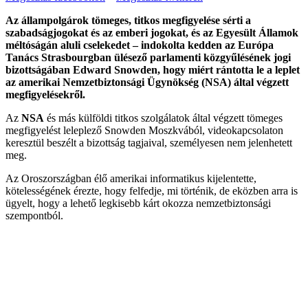
Az állampolgárok tömeges, titkos megfigyelése sérti a
szabadságjogokat és az emberi jogokat, és az Egyesült Államok
méltóságán aluli cselekedet – indokolta kedden az Európa
Tanács Strasbourgban ülésező parlamenti közgyűlésének jogi
bizottságában Edward Snowden, hogy miért rántotta le a leplet
az amerikai Nemzetbiztonsági Ügynökség (NSA) által végzett
megfigyelésekről.
Az
NSA
és más külföldi titkos szolgálatok által végzett tömeges
megfigyelést leleplező Snowden Moszkvából, videokapcsolaton
keresztül beszélt a bizottság tagjaival, személyesen nem jelenhetett
meg.
Az Oroszországban élő amerikai informatikus kijelentette,
kötelességének érezte, hogy felfedje, mi történik, de eközben arra is
ügyelt, hogy a lehető legkisebb kárt okozza nemzetbiztonsági
szempontból.