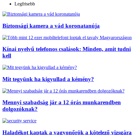
Legfrisebb
Biztonsági kamera a vád koronatanúja
Kínai nyelvű telefonos csalások: Minden, amit tudni
kell
Mit tegyünk ha kigyullad a kémény?
Mennyi szabadság jár a 12 órás munkarendben
dolgozóknak?
Haladékot kaptak a vagyonőrök a kötelező vizsgára