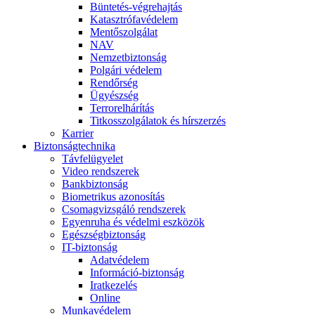
Büntetés-végrehajtás
Katasztrófavédelem
Mentőszolgálat
NAV
Nemzetbiztonság
Polgári védelem
Rendőrség
Ügyészség
Terrorelhárítás
Titkosszolgálatok és hírszerzés
Karrier
Biztonságtechnika
Távfelügyelet
Video rendszerek
Bankbiztonság
Biometrikus azonosítás
Csomagvizsgáló rendszerek
Egyenruha és védelmi eszközök
Egészségbiztonság
IT-biztonság
Adatvédelem
Információ-biztonság
Iratkezelés
Online
Munkavédelem