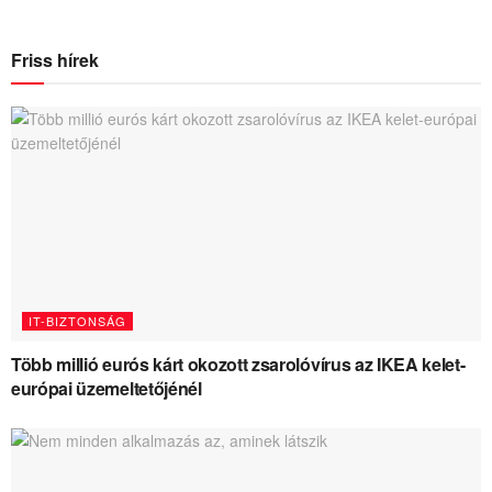
Friss hírek
IT-BIZTONSÁG
Több millió eurós kárt okozott zsarolóvírus az IKEA kelet-
európai üzemeltetőjénél