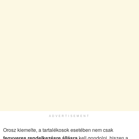
ADVERTISEMENT
Orosz kiemelte, a tartalékosok esetében nem csak
fegyveres rendelkezésre állásra
kell gondolni, hiszen a