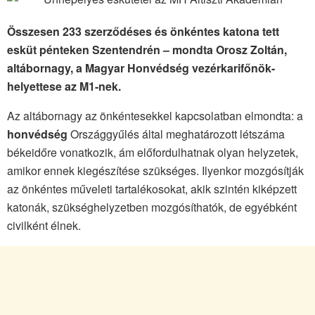
Összesen 233 szerződéses és önkéntes katona tett
esküt pénteken Szentendrén – mondta Orosz Zoltán,
altábornagy, a Magyar Honvédség vezérkarifőnök-
helyettese az M1-nek.
Az altábornagy az önkéntesekkel kapcsolatban elmondta: a
honvédség
Országgyűlés által meghatározott létszáma
békeidőre vonatkozik, ám előfordulhatnak olyan helyzetek,
amikor ennek kiegészítése szükséges. Ilyenkor mozgósítják
az önkéntes műveleti tartalékosokat, akik szintén kiképzett
katonák, szükséghelyzetben mozgósíthatók, de egyébként
civilként élnek.