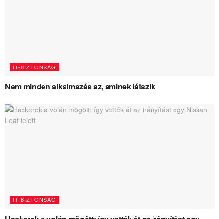
IT-BIZTONSÁG
Nem minden alkalmazás az, aminek látszik
IT-BIZTONSÁG
Hackerek a volán mögött: így vették át az irányítást egy