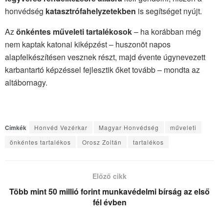
honvédség
katasztrófahelyzetekben
is segítséget nyújt.
Az
önkéntes műveleti tartalékosok
– ha korábban még
nem kaptak katonai kiképzést – huszonöt napos
alapfelkészítésen vesznek részt, majd évente úgynevezett
karbantartó képzéssel fejlesztik őket tovább – mondta az
altábornagy.
Címkék
Honvéd Vezérkar
Magyar Honvédség
műveleti
önkéntes tartalékos
Orosz Zoltán
tartalékos
Előző cikk
Több mint 50 millió forint munkavédelmi bírság az első
fél évben