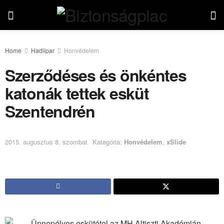
Home
Hadiipar
Honvédelem
Szerződéses és önkéntes
katonák tettek esküt
Szentendrén
2015. augusztus 8. szombat
Kategória:
Honvédelem
,
xSlide