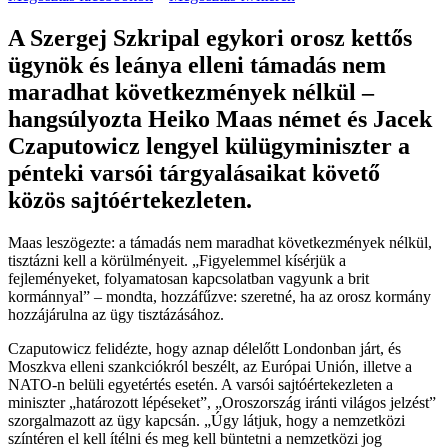
A Szergej Szkripal egykori orosz kettős
ügynök és leánya elleni támadás nem
maradhat következmények nélkül –
hangsúlyozta Heiko Maas német és Jacek
Czaputowicz lengyel külügyminiszter a
pénteki varsói tárgyalásaikat követő
közös sajtóértekezleten.
Maas leszögezte: a támadás nem maradhat következmények nélkül,
tisztázni kell a körülményeit. „Figyelemmel kísérjük a
fejleményeket, folyamatosan kapcsolatban vagyunk a brit
kormánnyal” – mondta, hozzáfűzve: szeretné, ha az orosz kormány
hozzájárulna az ügy tisztázásához.
Czaputowicz felidézte, hogy aznap délelőtt Londonban járt, és
Moszkva elleni szankciókról beszélt, az Európai Unión, illetve a
NATO-n belüli egyetértés esetén. A varsói sajtóértekezleten a
miniszter „határozott lépéseket”, „Oroszország iránti világos jelzést”
szorgalmazott az ügy kapcsán. „Úgy látjuk, hogy a nemzetközi
színtéren el kell ítélni és meg kell büntetni a nemzetközi jog