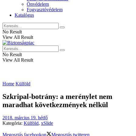
Önvédelem
Fogyasztóvédelem
Katalógus
No Result
View All Result
No Result
View All Result
Home
Külföld
Szkripal-botrány: a merénylet nem
maradhat következmények nélkül
2018. március 19. hétfő
Kategória:
Külföld
,
xSlide
Megosztás facebookon
Megosztás twitteren