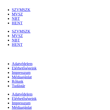
Szakmai szervezetek
SZVMSZK
MVSZ
NBT
HENT
SZVMSZK
MVSZ
NBT
HENT
Információk
Adatvédelem
Elérhetőségeink
Impresszum
Médiaajánlat
Rólunk
Tudástár
Adatvédelem
Elérhetőségeink
Impresszum
Médiaajánlat