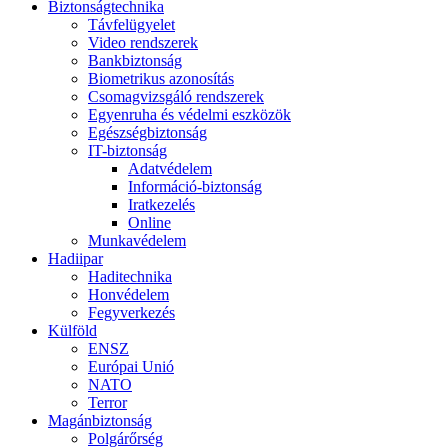
Biztonságtechnika
Távfelügyelet
Video rendszerek
Bankbiztonság
Biometrikus azonosítás
Csomagvizsgáló rendszerek
Egyenruha és védelmi eszközök
Egészségbiztonság
IT-biztonság
Adatvédelem
Információ-biztonság
Iratkezelés
Online
Munkavédelem
Hadiipar
Haditechnika
Honvédelem
Fegyverkezés
Külföld
ENSZ
Európai Unió
NATO
Terror
Magánbiztonság
Polgárőrség