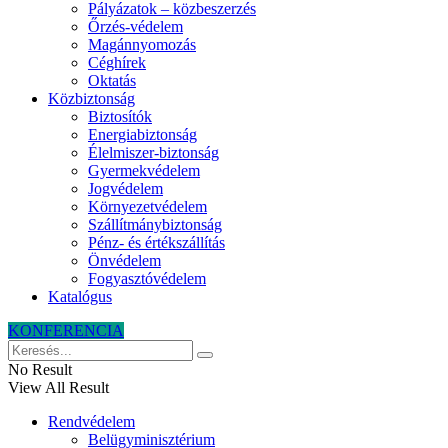
Pályázatok – közbeszerzés
Őrzés-védelem
Magánnyomozás
Céghírek
Oktatás
Közbiztonság
Biztosítók
Energiabiztonság
Élelmiszer-biztonság
Gyermekvédelem
Jogvédelem
Környezetvédelem
Szállítmánybiztonság
Pénz- és értékszállítás
Önvédelem
Fogyasztóvédelem
Katalógus
KONFERENCIA
No Result
View All Result
Rendvédelem
Belügyminisztérium