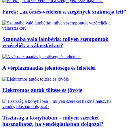
Farek: „az őrzés-védelem a szegények szakmája lett”
Szaunába való lambéria: milyen szempontok
vezéreljék a választáskor?
A vérplazmaadás jelentősége és feltételei
Elektromos autók töltése és jövője
Tisztaság a konyhában – milyen szereket
használhatsz, ha vendéglátásban dolgozol?