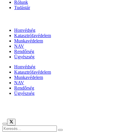
Rólunk
Tudástár
Állami szervezetek
Honvédség
Katasztrófavédelem
Munkavédelem
NAV
Rendőrség
Ügyészség
Honvédség
Katasztrófavédelem
Munkavédelem
NAV
Rendőrség
Ügyészség
Híreinket szemlézi