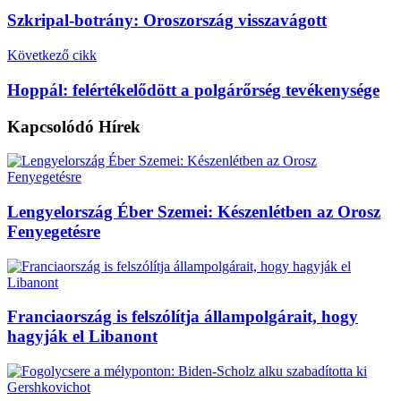
Szkripal-botrány: Oroszország visszavágott
Következő cikk
Hoppál: felértékelődött a polgárőrség tevékenysége
Kapcsolódó
Hírek
Lengyelország Éber Szemei: Készenlétben az Orosz
Fenyegetésre
Franciaország is felszólítja állampolgárait, hogy
hagyják el Libanont