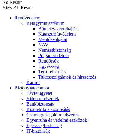
No Result
View All Result
Rendvédelem
Belügyminisztérium
Büntetés-végrehajtás
Katasztrófavédelem
Mentőszolgálat
NAV
Nemzetbiztonság
Polgári védelem
Rendőrség
Ügyészség
Terrorelhárítás
Titkosszolgálatok és hírszerzés
Karrier
Biztonságtechnika
Távfelügyelet
Video rendszerek
Bankbiztonság
Biometrikus azonosítás
Csomagvizsgáló rendszerek
Egyenruha és védelmi eszközök
Egészségbiztonság
IT-biztonság