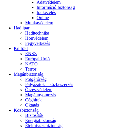
Adatvédelem
Információ-biztonság
Iratkezelés
Online
Munkavédelem
Hadiipar
Haditechnika
Honvédelem
Fegyverkezés
Külföld
ENSZ
Európai Unió
NATO
Terror
Magánbiztonság
Polgárőrség
Pályázatok – közbeszerzés
Őrzés-védelem
Magánnyomozás
Céghírek
Oktatás
Közbiztonság
Biztosítók
Energiabiztonság
Élelmiszer-biztonság