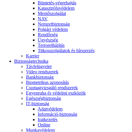
Büntetés-végrehajtás
Katasztrófavédelem
Mentőszolgálat
NAV
Nemzetbiztonság
Polgári védelem
Rendőrség
Ügyészség
Terrorelhárítás
Titkosszolgálatok és hírszerzés
Karrier
Biztonságtechnika
Távfelügyelet
Video rendszerek
Bankbiztonság
Biometrikus azonosítás
Csomagvizsgáló rendszerek
Egyenruha és védelmi eszközök
Egészségbiztonság
IT-biztonság
Adatvédelem
Információ-biztonság
Iratkezelés
Online
Munkavédelem