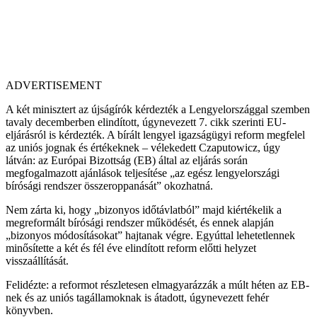
ADVERTISEMENT
A két minisztert az újságírók kérdezték a Lengyelországgal szemben
tavaly decemberben elindított, úgynevezett 7. cikk szerinti EU-
eljárásról is kérdezték. A bírált lengyel igazságügyi reform megfelel
az uniós jognak és értékeknek – vélekedett Czaputowicz, úgy
látván: az Európai Bizottság (EB) által az eljárás során
megfogalmazott ajánlások teljesítése „az egész lengyelországi
bírósági rendszer összeroppanását” okozhatná.
Nem zárta ki, hogy „bizonyos időtávlatból” majd kiértékelik a
megreformált bírósági rendszer működését, és ennek alapján
„bizonyos módosításokat” hajtanak végre. Egyúttal lehetetlennek
minősítette a két és fél éve elindított reform előtti helyzet
visszaállítását.
Felidézte: a reformot részletesen elmagyarázzák a múlt héten az EB-
nek és az uniós tagállamoknak is átadott, úgynevezett fehér
könyvben.