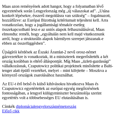
Maas azon reményének adott hangot, hogy a folyamatban lévő
egyeztetések során Lengyelország még „új válaszokat ad”. „Utána
konkrét lépésekre, ésszerű megoldásra van szükség” – fogalmazott,
hozzáfűzve: az Európai Bizottság kritériumait teljesíteni kell. Arra
vonatkozóan, hogy a jogállamisági témakör esetleg
összekapcsolható lesz-e az uniós alapok felhasználásával, Maas
elmondta: reméli, hogy „egyáltalán nem kell majd vitatkoznunk
arról, hogy a strukturális alapok bármilyen szerepet játszanak-e
ebben az összefüggésben”.
Újságírói kérdések az Északi Áramlat-2 nevű orosz-német
gázvezetékre is vonatkoztak, itt a miniszterek megerősítették a két
ország korábban is eltérő álláspontját. Míg Maas „üzleti-gazdasági”
vállalkozásnak, Czaputowicz politikai projektnek minősítette a Balti-
tenger alatt épülő vezetéket, melyet – mint kifejtette – Moszkva a
környező országok zsarolásához használhat.
Az EU-t érő belső és külső kihívásokra hivatkozva Maas és
Czaputowicz egyetértettek az európai egység megőrzésének
fontosságában, a lengyel külügyminiszter beszámolója szerint
egyetértés volt a többsebességes EU elutasításában is.
Címkék
diplomácia
lengyelország
németország
Előző cikk