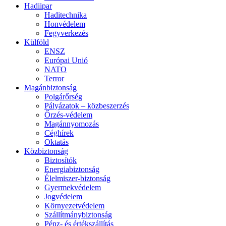
Hadiipar
Haditechnika
Honvédelem
Fegyverkezés
Külföld
ENSZ
Európai Unió
NATO
Terror
Magánbiztonság
Polgárőrség
Pályázatok – közbeszerzés
Őrzés-védelem
Magánnyomozás
Céghírek
Oktatás
Közbiztonság
Biztosítók
Energiabiztonság
Élelmiszer-biztonság
Gyermekvédelem
Jogvédelem
Környezetvédelem
Szállítmánybiztonság
Pénz- és értékszállítás