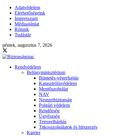
Adatvédelem
Elérhetőségeink
Impresszum
Médiaajánlat
Rólunk
Tudástár
péntek, augusztus 7, 2026
Rendvédelem
Belügyminisztérium
Büntetés-végrehajtás
Katasztrófavédelem
Mentőszolgálat
NAV
Nemzetbiztonság
Polgári védelem
Rendőrség
Ügyészség
Terrorelhárítás
Titkosszolgálatok és hírszerzés
Karrier