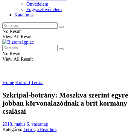
Önvédelem
Fogyasztóvédelem
Katalógus
No Result
View All Result
No Result
View All Result
Home
Külföld
Terror
Szkripal-botrány: Moszkva szerint egyre
jobban körvonalazódnak a brit kormány
csalásai
2018. május 6. vasárnap
Kategória:
Terror
,
xHeadline