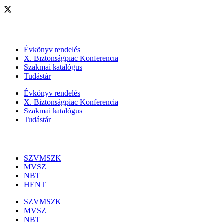
Szolgáltatásaink
Évkönyv rendelés
X. Biztonságpiac Konferencia
Szakmai katalógus
Tudástár
Évkönyv rendelés
X. Biztonságpiac Konferencia
Szakmai katalógus
Tudástár
Szakmai szervezetek
SZVMSZK
MVSZ
NBT
HENT
SZVMSZK
MVSZ
NBT