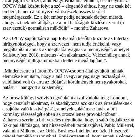
az anyagról van szó, amit Nagy-Britannia említett, és amelyről az
OPCW falai között folyt a szó – elegendő ahhoz, hogy ne csak két
embert, hanem a környező városrészek összes lakóját
megmérgezzék. Ez a két ember pedig nemcsak életben maradt,
ahogy azt nekünk állítják, de a brit hatóságok közlése szerint (a
szervezetük) normálisan működik” – mondta Zaharova.
Az OPCW sajtótitkára a nap folyamán később közölte az Interfax
hírügynökséggel, hogy a szervezet „nem tudja értékelni, vagy
megállapítani annak az ideghatóanyagnak a mennyiségét, amelyet
Salisburyben 2018. március 4-én alkalmaztak. Valószínűleg annak
mennyiségét milligrammokban kellene megállapítani”.
„Mindenesetre a háromfős OPCW-csoport által gyűjtött minták
elemzése kimutatta, hogy a talált vegyi anyag nagy tisztaságú és
stabilitású volt és arra az időjárási körülmények nem gyakoroltak
hatást” – hangzott a közlemény.
Az orosz külügyi szóvivő egyébként azzal vádolta meg Londont,
hogy cenzúrát alkalmaz, és akadályozza azoknak az értesüléseknek
a sajtóba való kiszivárgását, amelyek „alátámasztanák a brit
kormány részességét ebben az oroszellenes provokációban”.
Zaharova szerint a brit vezetés megtiltotta, hogy a sajtó foglalkozzon
Szkripal állítólagos, brit hírszerzésbeli tartótisztjével, Pablo Millerrel,
valamint Millernek az Orbis Business Intelligence üzleti hírszerző
céggel fennálló viszonyával. Emlékeztetett rá, hogy ennek a cégnek