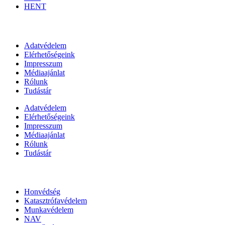
HENT
Információk
Adatvédelem
Elérhetőségeink
Impresszum
Médiaajánlat
Rólunk
Tudástár
Adatvédelem
Elérhetőségeink
Impresszum
Médiaajánlat
Rólunk
Tudástár
Állami szervezetek
Honvédség
Katasztrófavédelem
Munkavédelem
NAV