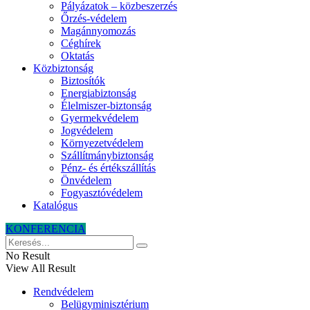
Pályázatok – közbeszerzés
Őrzés-védelem
Magánnyomozás
Céghírek
Oktatás
Közbiztonság
Biztosítók
Energiabiztonság
Élelmiszer-biztonság
Gyermekvédelem
Jogvédelem
Környezetvédelem
Szállítmánybiztonság
Pénz- és értékszállítás
Önvédelem
Fogyasztóvédelem
Katalógus
KONFERENCIA
No Result
View All Result
Rendvédelem
Belügyminisztérium