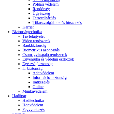
Polgári védelem
Rendőrség
Ügyészség
Terrorelhárítás
Titkosszolgálatok és hírszerzés
Karrier
Biztonságtechnika
Távfelügyelet
Video rendszerek
Bankbiztonság
Biometrikus azonosítás
Csomagvizsgáló rendszerek
Egyenruha és védelmi eszközök
Egészségbiztonság
IT-biztonság
Adatvédelem
Információ-biztonság
Iratkezelés
Online
Munkavédelem
Hadiipar
Haditechnika
Honvédelem
Fegyverkezés