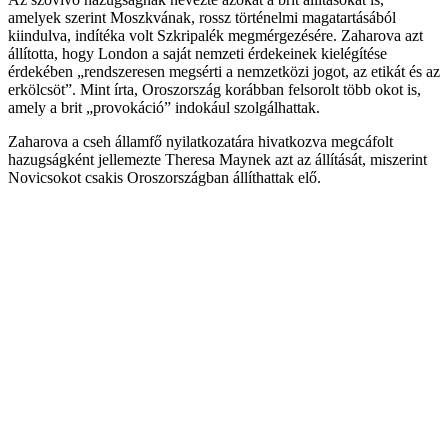
amelyek szerint Moszkvának, rossz történelmi magatartásából
kiindulva, indítéka volt Szkripalék megmérgezésére. Zaharova azt
állította, hogy London a saját nemzeti érdekeinek kielégítése
érdekében „rendszeresen megsérti a nemzetközi jogot, az etikát és az
erkölcsöt”. Mint írta, Oroszország korábban felsorolt több okot is,
amely a brit „provokáció” indokául szolgálhattak.
Zaharova a cseh államfő nyilatkozatára hivatkozva megcáfolt
hazugságként jellemezte Theresa Maynek azt az állítását, miszerint
Novicsokot csakis Oroszországban állíthattak elő.