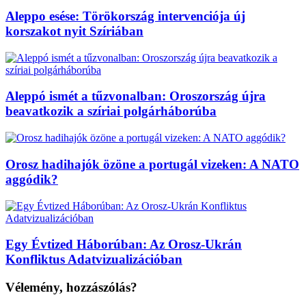
Aleppo esése: Törökország intervenciója új
korszakot nyit Szíriában
Aleppó ismét a tűzvonalban: Oroszország újra
beavatkozik a szíriai polgárháborúba
Orosz hadihajók özöne a portugál vizeken: A NATO
aggódik?
Egy Évtized Háborúban: Az Orosz-Ukrán
Konfliktus Adatvizualizációban
Vélemény, hozzászólás?