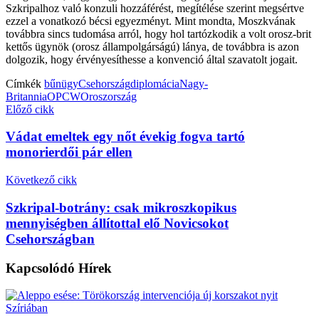
Szkripalhoz való konzuli hozzáférést, megítélése szerint megsértve
ezzel a vonatkozó bécsi egyezményt. Mint mondta, Moszkvának
továbbra sincs tudomása arról, hogy hol tartózkodik a volt orosz-brit
kettős ügynök (orosz állampolgárságú) lánya, de továbbra is azon
dolgozik, hogy érvényesíthesse a konvenció által szavatolt jogait.
Címkék
bűnügy
Csehország
diplomácia
Nagy-
Britannia
OPCW
Oroszország
Előző cikk
Vádat emeltek egy nőt évekig fogva tartó
monorierdői pár ellen
Következő cikk
Szkripal-botrány: csak mikroszkopikus
mennyiségben állítottal elő Novicsokot
Csehországban
Kapcsolódó
Hírek