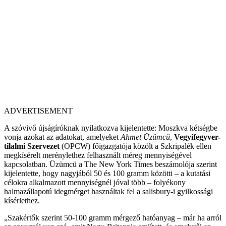
ADVERTISEMENT
A szóvivő újságíróknak nyilatkozva kijelentette: Moszkva kétségbe
vonja azokat az adatokat, amelyeket
Ahmet Üzümcü
,
Vegyifegyver-
tilalmi Szervezet
(OPCW) főigazgatója közölt a Szkripalék ellen
megkísérelt merénylethez felhasznált méreg mennyiségével
kapcsolatban. Üzümcü a The New York Times beszámolója szerint
kijelentette, hogy nagyjából 50 és 100 gramm közötti – a kutatási
célokra alkalmazott mennyiségnél jóval több – folyékony
halmazállapotú idegmérget használtak fel a salisbury-i gyilkossági
kísérlethez.
„Szakértők szerint 50-100 gramm mérgező hatóanyag – már ha arról