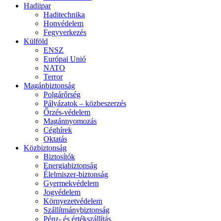
Hadiipar
Haditechnika
Honvédelem
Fegyverkezés
Külföld
ENSZ
Európai Unió
NATO
Terror
Magánbiztonság
Polgárőrség
Pályázatok – közbeszerzés
Őrzés-védelem
Magánnyomozás
Céghírek
Oktatás
Közbiztonság
Biztosítók
Energiabiztonság
Élelmiszer-biztonság
Gyermekvédelem
Jogvédelem
Környezetvédelem
Szállítmánybiztonság
Pénz- és értékszállítás