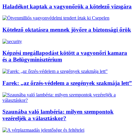
Haladékot kaptak a vagyonőrök a kötelező vizsgára
Kötelező oktatásra mennek jövőre a biztonsági őrök
Képzési megállapodást kötött a vagyonőri kamara
és a Belügyminisztérium
Farek: „az őrzés-védelem a szegények szakmája lett”
Szaunába való lambéria: milyen szempontok
vezéreljék a választáskor?