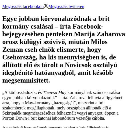
Megosztás facebookon
Megosztás twitteren
Egye jobban körvonalazódnak a brit
kormány csalásai – írta Facebook-
bejegyzésében pénteken Marija Zaharova
orosz külügyi szóvivő, miután Milos
Zeman cseh elnök elismerte, hogy
Csehország, ha kis mennyiségben is, de
állított elő és tárolt a Novicsok osztályú
idegbénító hatóanyagból, amit később
megsemmisített.
„A köd oszladozik, és
Theresa May
kormányának számos csalása
egyre jobban körvonalazódik” – írta. Zaharova felhívta a figyelmet
arra, hogy a May-kormány „hazugságát”, miszerint a brit
szakemberek megállapították, mely országban állították elő a
Szkripalék megmérgezéséhez felhasznált vegyi anyagot, éppen a
Porton Down-i brit katonai laboratórium vezetője cáfolta.
Az szóvivő hazugságnak nevezte azokat a brit állításokat is,