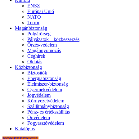
Külföld
ENSZ
Európai Unió
NATO
Terror
Magánbiztonság
Polgárőrség
Pályázatok – közbeszerzés
Őrzés-védelem
Magánnyomozás
Céghírek
Oktatás
Közbiztonság
Biztosítók
Energiabiztonság
Élelmiszer-biztonság
Gyermekvédelem
Jogvédelem
Környezetvédelem
Szállítmánybiztonság
Pénz- és értékszállítás
Önvédelem
Fogyasztóvédelem
Katalógus