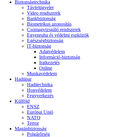
Biztonságtechnika
Távfelügyelet
Video rendszerek
Bankbiztonság
Biometrikus azonosítás
Csomagvizsgáló rendszerek
Egyenruha és védelmi eszközök
Egészségbiztonság
IT-biztonság
Adatvédelem
Információ-biztonság
Iratkezelés
Online
Munkavédelem
Hadiipar
Haditechnika
Honvédelem
Fegyverkezés
Külföld
ENSZ
Európai Unió
NATO
Terror
Magánbiztonság
Polgárőrség