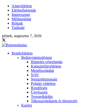
Adatvédelem
Elérhetőségeink
Impresszum
Médiaajánlat
Rólunk
Tudástár
péntek, augusztus 7, 2026
Rendvédelem
Belügyminisztérium
Büntetés-végrehajtás
Katasztrófavédelem
Mentőszolgálat
NAV
Nemzetbiztonság
Polgári védelem
Rendőrség
Ügyészség
Terrorelhárítás
Titkosszolgálatok és hírszerzés
Karrier