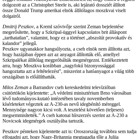
dolgozott az a Christophet Steele is, aki lejárató dossziét állított
össze Donald Trump amerikai elnök állítólagos moszkvai viselt
dolgairól.
Dmitrij Peszkov
, a Kreml szóvivője szerint Zeman bejelentése
megerősítette, hogy a Szkripal-üggyel kapcsolatos brit álláspont
„tarthatatlan”, valamint, hogy ez a történet „abszolút provokatív és
kalandor” jellegű.
Peszkov ugyanakkor hangsúlyozta, a cseh elnök nem állította azt,
hogy hazájában éppen azt az anyagot állították elő, amellyel
Szkripalékat állítólag megpróbálták megmérgezni. Emlékeztetett
arra, hogy Moszkva korábban „nagyfokú bizonyossággal
hangoztatta azt a feltételezést”, miszerint a hatóanyagot a világ több
országában is előállíthatták.
Milos Zeman
a Barrandov cseh kereskedelmi televízióban
csütörtökön kijelentette: „A védelmi minisztérium Brno városában
lévő tudományos-kutató intézetében tavaly novemberben
kísérleteket végeztek az A-230-as nevű idegbénító méreggel.
Mennyisége nagyon kicsi volt. A tesztelést követően (teljesen)
megsemmisítették.” A cseh katonai hírszerzés szerint az A-230 a
Novicsok idegmérgek osztályába tartozik.
Peszkov pénteken kijelentette azt is: Oroszország továbbra sem tudja
elfogadni azt, hogy Nagy-Britannia megtagadja tőle a Julija