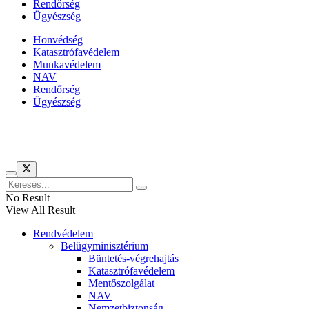
Rendőrség
Ügyészség
Honvédség
Katasztrófavédelem
Munkavédelem
NAV
Rendőrség
Ügyészség
Híreinket szemlézi
No Result
View All Result
Rendvédelem
Belügyminisztérium
Büntetés-végrehajtás
Katasztrófavédelem
Mentőszolgálat
NAV
Nemzetbiztonság