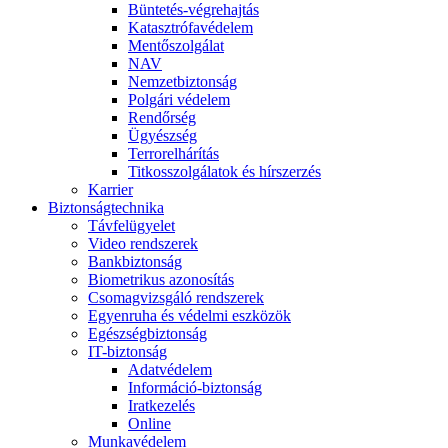
Büntetés-végrehajtás
Katasztrófavédelem
Mentőszolgálat
NAV
Nemzetbiztonság
Polgári védelem
Rendőrség
Ügyészség
Terrorelhárítás
Titkosszolgálatok és hírszerzés
Karrier
Biztonságtechnika
Távfelügyelet
Video rendszerek
Bankbiztonság
Biometrikus azonosítás
Csomagvizsgáló rendszerek
Egyenruha és védelmi eszközök
Egészségbiztonság
IT-biztonság
Adatvédelem
Információ-biztonság
Iratkezelés
Online
Munkavédelem