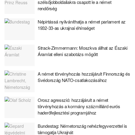
szélsőjobboldaliakra csapott le a német
rendőrség
Népirtássá nyilváníthatja a német parlament az
1932-33-as ukrajnai éhínséget
Strack-Zimmermann: Moszkva állhat az Északi
Áramlat elleni szabotázs mögött
A német törvényhozás hozzájárult Finnország és
Svédország NATO-csatlakozásához
Orosz agresszió: hozzájárult a német
törvényhozás a kormány százmilliárd eurós
haderőfejlesztési programjához
Bundestag: Németország nehézfegyverzettel is
támogatja Ukrajnát