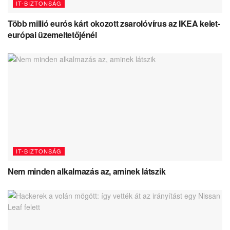
IT-BIZTONSÁG
Több millió eurós kárt okozott zsarolóvírus az IKEA kelet-
európai üzemeltetőjénél
IT-BIZTONSÁG
Nem minden alkalmazás az, aminek látszik