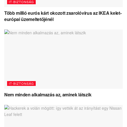
IT-BIZTONSÁG
Több millió eurós kárt okozott zsarolóvírus az IKEA kelet-
európai üzemeltetőjénél
IT-BIZTONSÁG
Nem minden alkalmazás az, aminek látszik