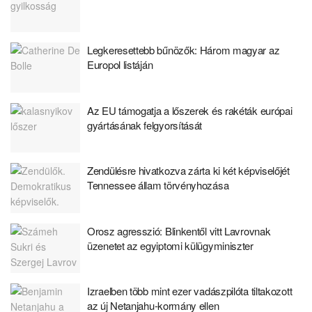
Legkeresettebb bűnözők: Három magyar az
Europol listáján
Az EU támogatja a lőszerek és rakéták európai
gyártásának felgyorsítását
Zendülésre hivatkozva zárta ki két képviselőjét
Tennessee állam törvényhozása
Orosz agresszió: Blinkentől vitt Lavrovnak
üzenetet az egyiptomi külügyminiszter
Izraelben több mint ezer vadászpilóta tiltakozott
az új Netanjahu-kormány ellen