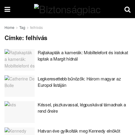
Home
Tag
felhívás
Címke:
felhívás
Rajtakapták a kamerák: Mobiltelefont és iratokat
loptak a Margit hídnál
Legkeresettebb bűnözők: Három magyar az
Europol listáján
Késsel, piszkavassal, légpuskával támadnak a
rend őreire
Hatvan éve gyilkolták meg Kennedy elnököt