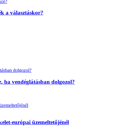
k a választáskor?
z, ha vendéglátásban dolgozol?
elet-európai üzemeltetőjénél