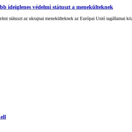
öbb ideiglenes védelmi státuszt a menekülteknek
lmi státuszt az ukrajnai menekülteknek az Európai Unió tagállamai közül
ell