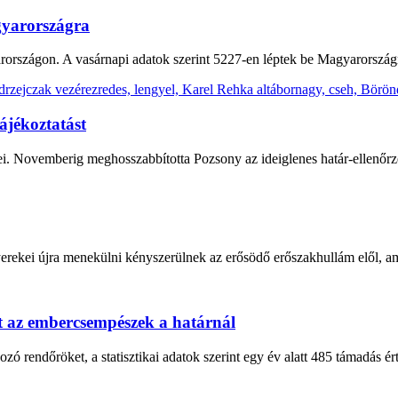
gyarországra
rszágon. A vasárnapi adatok szerint 5227-en léptek be Magyarországr
ájékoztatást
gei. Novemberig meghosszabbította Pozsony az ideiglenes határ-ellenőrz
yerekei újra menekülni kényszerülnek az erősödő erőszakhullám elől, am
t az embercsempészek a határnál
zó rendőröket, a statisztikai adatok szerint egy év alatt 485 támadás érte