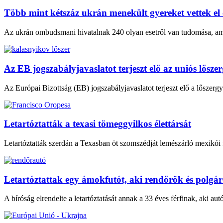
Több mint kétszáz ukrán menekült gyereket vettek el
Az ukrán ombudsmani hivatalnak 240 olyan esetről van tudomása, amiko
Az EB jogszabályjavaslatot terjeszt elő az uniós lősze
Az Európai Bizottság (EB) jogszabályjavaslatot terjeszt elő a lőszergyá
Letartóztatták a texasi tömeggyilkos élettársát
Letartóztatták szerdán a Texasban öt szomszédját lemészárló mexikói f
Letartóztattak egy ámokfutót, aki rendőrök és polgárőr
A bíróság elrendelte a letartóztatását annak a 33 éves férfinak, aki aut