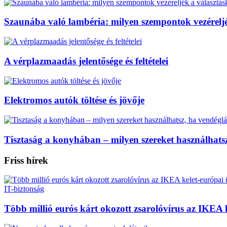
Szaunába való lambéria: milyen szempontok vezéreljé
A vérplazmaadás jelentősége és feltételei
Elektromos autók töltése és jövője
Tisztaság a konyhában – milyen szereket használhats
Friss hírek
IT-biztonság
Több millió eurós kárt okozott zsarolóvírus az IKEA k