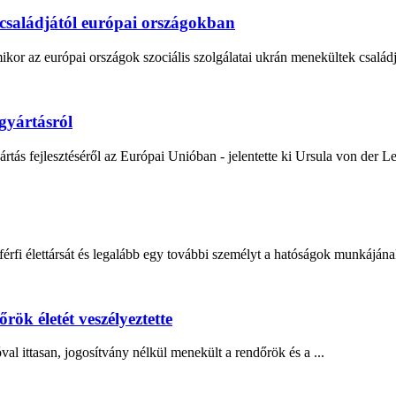
 családjától európai országokban
r az európai országok szociális szolgálatai ukrán menekültek családjait
rgyártásról
rtás fejlesztéséről az Európai Unióban - jelentette ki Ursula von der Le
érfi élettársát és legalább egy további személyt a hatóságok munkájának
ök életét veszélyeztette
óval ittasan, jogosítvány nélkül menekült a rendőrök és a ...