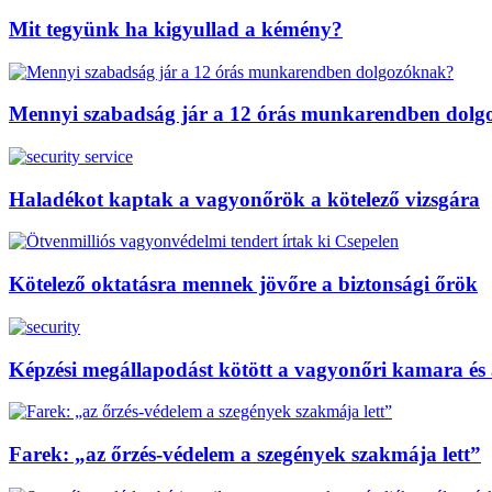
Mit tegyünk ha kigyullad a kémény?
Mennyi szabadság jár a 12 órás munkarendben dol
Haladékot kaptak a vagyonőrök a kötelező vizsgára
Kötelező oktatásra mennek jövőre a biztonsági őrök
Képzési megállapodást kötött a vagyonőri kamara és
Farek: „az őrzés-védelem a szegények szakmája lett”