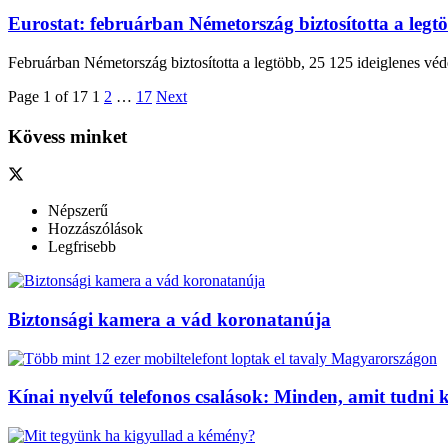
Eurostat: februárban Németország biztosította a legt
Februárban Németország biztosította a legtöbb, 25 125 ideiglenes véde
Page 1 of 17
1
2
…
17
Next
Kövess minket
Népszerű
Hozzászólások
Legfrisebb
Biztonsági kamera a vád koronatanúja
Kínai nyelvű telefonos csalások: Minden, amit tudni k