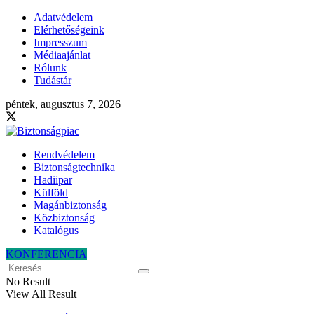
Adatvédelem
Elérhetőségeink
Impresszum
Médiaajánlat
Rólunk
Tudástár
péntek, augusztus 7, 2026
Rendvédelem
Biztonságtechnika
Hadiipar
Külföld
Magánbiztonság
Közbiztonság
Katalógus
KONFERENCIA
No Result
View All Result