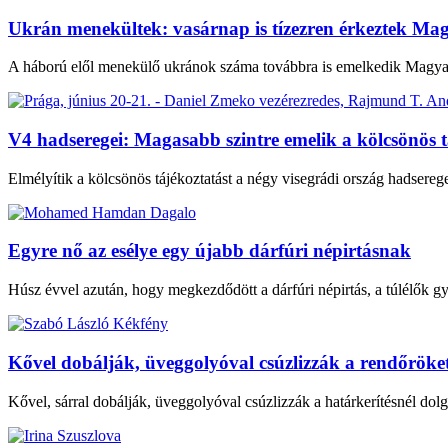
Ukrán menekültek: vasárnap is tízezren érkeztek Ma
A háború elől menekülő ukránok száma továbbra is emelkedik Magyaro
V4 hadseregei: Magasabb szintre emelik a kölcsönös t
Elmélyítik a kölcsönös tájékoztatást a négy visegrádi ország hadsere
Egyre nő az esélye egy újabb dárfúri népirtásnak
Húsz évvel azután, hogy megkezdődött a dárfúri népirtás, a túlélők g
Kővel dobálják, üveggolyóval csúzlizzák a rendőröke
Kővel, sárral dobálják, üveggolyóval csúzlizzák a határkerítésnél dolgo