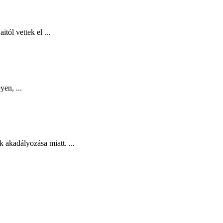
ól vettek el ...
yen, ...
 akadályozása miatt. ...