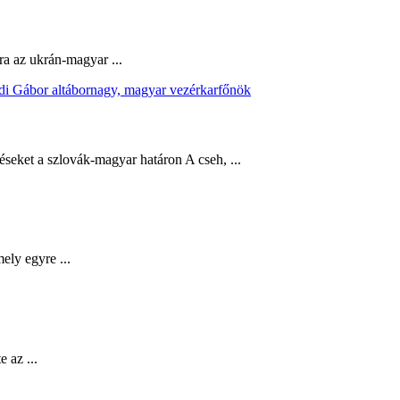
a az ukrán-magyar ...
éseket a szlovák-magyar határon A cseh, ...
ely egyre ...
 az ...