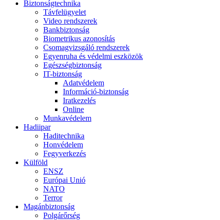
Biztonságtechnika
Távfelügyelet
Video rendszerek
Bankbiztonság
Biometrikus azonosítás
Csomagvizsgáló rendszerek
Egyenruha és védelmi eszközök
Egészségbiztonság
IT-biztonság
Adatvédelem
Információ-biztonság
Iratkezelés
Online
Munkavédelem
Hadiipar
Haditechnika
Honvédelem
Fegyverkezés
Külföld
ENSZ
Európai Unió
NATO
Terror
Magánbiztonság
Polgárőrség