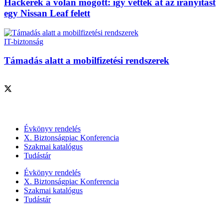
Hackerek a volán mögött: így vették át az irányítást
egy Nissan Leaf felett
IT-biztonság
Támadás alatt a mobilfizetési rendszerek
Szolgáltatásaink
Évkönyv rendelés
X. Biztonságpiac Konferencia
Szakmai katalógus
Tudástár
Évkönyv rendelés
X. Biztonságpiac Konferencia
Szakmai katalógus
Tudástár
Szakmai szervezetek