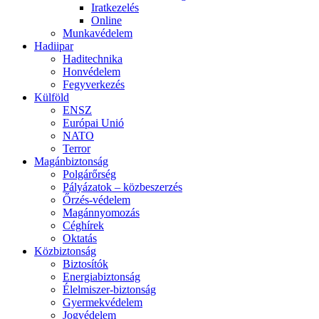
Iratkezelés
Online
Munkavédelem
Hadiipar
Haditechnika
Honvédelem
Fegyverkezés
Külföld
ENSZ
Európai Unió
NATO
Terror
Magánbiztonság
Polgárőrség
Pályázatok – közbeszerzés
Őrzés-védelem
Magánnyomozás
Céghírek
Oktatás
Közbiztonság
Biztosítók
Energiabiztonság
Élelmiszer-biztonság
Gyermekvédelem
Jogvédelem