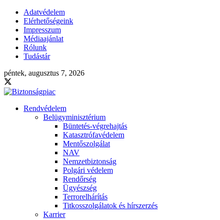
Adatvédelem
Elérhetőségeink
Impresszum
Médiaajánlat
Rólunk
Tudástár
péntek, augusztus 7, 2026
Rendvédelem
Belügyminisztérium
Büntetés-végrehajtás
Katasztrófavédelem
Mentőszolgálat
NAV
Nemzetbiztonság
Polgári védelem
Rendőrség
Ügyészség
Terrorelhárítás
Titkosszolgálatok és hírszerzés
Karrier