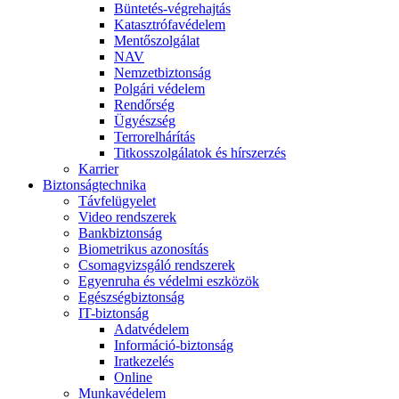
Büntetés-végrehajtás
Katasztrófavédelem
Mentőszolgálat
NAV
Nemzetbiztonság
Polgári védelem
Rendőrség
Ügyészség
Terrorelhárítás
Titkosszolgálatok és hírszerzés
Karrier
Biztonságtechnika
Távfelügyelet
Video rendszerek
Bankbiztonság
Biometrikus azonosítás
Csomagvizsgáló rendszerek
Egyenruha és védelmi eszközök
Egészségbiztonság
IT-biztonság
Adatvédelem
Információ-biztonság
Iratkezelés
Online
Munkavédelem