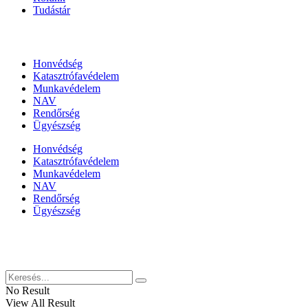
Tudástár
Állami szervezetek
Honvédség
Katasztrófavédelem
Munkavédelem
NAV
Rendőrség
Ügyészség
Honvédség
Katasztrófavédelem
Munkavédelem
NAV
Rendőrség
Ügyészség
Híreinket szemlézi
No Result
View All Result