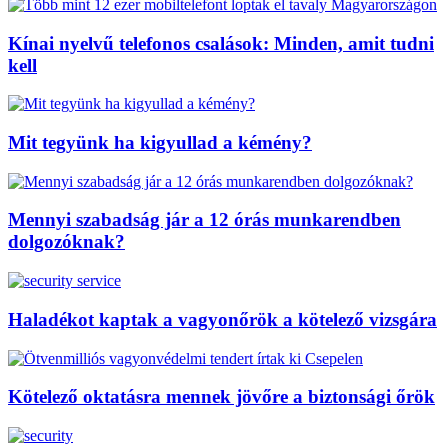
Kínai nyelvű telefonos csalások: Minden, amit tudni
kell
Mit tegyünk ha kigyullad a kémény?
Mennyi szabadság jár a 12 órás munkarendben
dolgozóknak?
Haladékot kaptak a vagyonőrök a kötelező vizsgára
Kötelező oktatásra mennek jövőre a biztonsági őrök