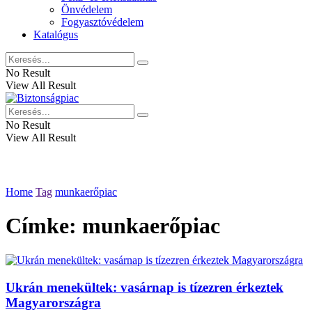
Önvédelem
Fogyasztóvédelem
Katalógus
No Result
View All Result
No Result
View All Result
Home
Tag
munkaerőpiac
Címke:
munkaerőpiac
Ukrán menekültek: vasárnap is tízezren érkeztek
Magyarországra