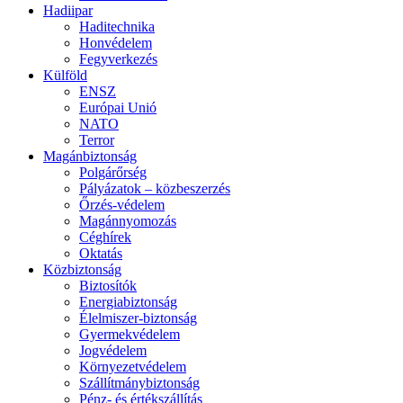
Hadiipar
Haditechnika
Honvédelem
Fegyverkezés
Külföld
ENSZ
Európai Unió
NATO
Terror
Magánbiztonság
Polgárőrség
Pályázatok – közbeszerzés
Őrzés-védelem
Magánnyomozás
Céghírek
Oktatás
Közbiztonság
Biztosítók
Energiabiztonság
Élelmiszer-biztonság
Gyermekvédelem
Jogvédelem
Környezetvédelem
Szállítmánybiztonság
Pénz- és értékszállítás