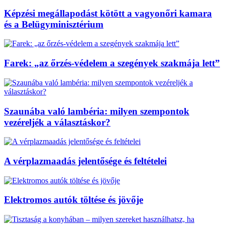
Képzési megállapodást kötött a vagyonőri kamara
és a Belügyminisztérium
Farek: „az őrzés-védelem a szegények szakmája lett”
Szaunába való lambéria: milyen szempontok
vezéreljék a választáskor?
A vérplazmaadás jelentősége és feltételei
Elektromos autók töltése és jövője