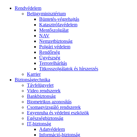
Rendvédelem
Belügyminisztérium
Büntetés-végrehajtás
Katasztrófavédelem
Mentőszolgálat
NAV
Nemzetbiztonság
Polgári védelem
Rendőrség
Ügyészség
Terrorelhárítás
Titkosszolgálatok és hírszerzés
Karrier
Biztonságtechnika
Távfelügyelet
Video rendszerek
Bankbiztonság
Biometrikus azonosítás
Csomagvizsgáló rendszerek
Egyenruha és védelmi eszközök
Egészségbiztonság
IT-biztonság
Adatvédelem
Információ-biztonság