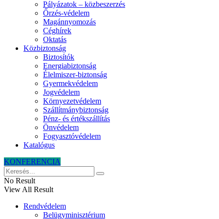
Pályázatok – közbeszerzés
Őrzés-védelem
Magánnyomozás
Céghírek
Oktatás
Közbiztonság
Biztosítók
Energiabiztonság
Élelmiszer-biztonság
Gyermekvédelem
Jogvédelem
Környezetvédelem
Szállítmánybiztonság
Pénz- és értékszállítás
Önvédelem
Fogyasztóvédelem
Katalógus
KONFERENCIA
No Result
View All Result
Rendvédelem
Belügyminisztérium