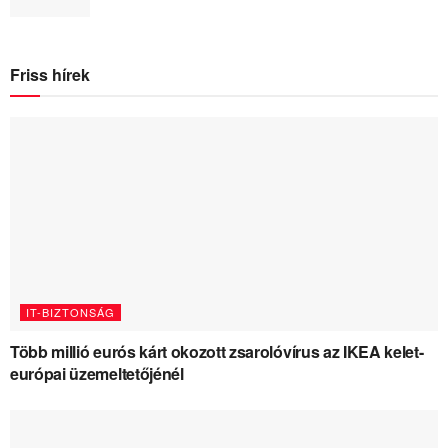
Friss hírek
IT-BIZTONSÁG
Több millió eurós kárt okozott zsarolóvírus az IKEA kelet-
európai üzemeltetőjénél