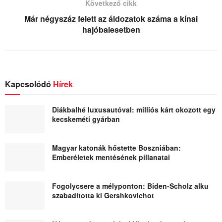
Következő cikk
Már négyszáz felett az áldozatok száma a kínai
hajóbalesetben
Kapcsolódó
Hírek
Diákbalhé luxusautóval: milliós kárt okozott egy
kecskeméti gyárban
Magyar katonák hőstette Boszniában:
Emberéletek mentésének pillanatai
Fogolycsere a mélyponton: Biden-Scholz alku
szabadította ki Gershkovichot