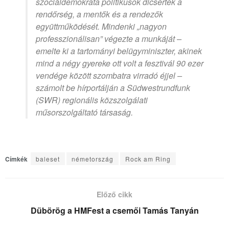
szociáldemokrata politikusok dicsérték a
rendőrség, a mentők és a rendezők
együttműködését. Mindenki „nagyon
professzionálisan” végezte a munkáját –
emelte ki a tartományi belügyminiszter, akinek
mind a négy gyereke ott volt a fesztivál 90 ezer
vendége között szombatra virradó éjjel –
számolt be hírportálján a Südwestrundfunk
(SWR) regionális közszolgálati
műsorszolgáltató társaság.
Címkék
baleset
németország
Rock am Ring
Előző cikk
Dübörög a HMFest a csemői Tamás Tanyán