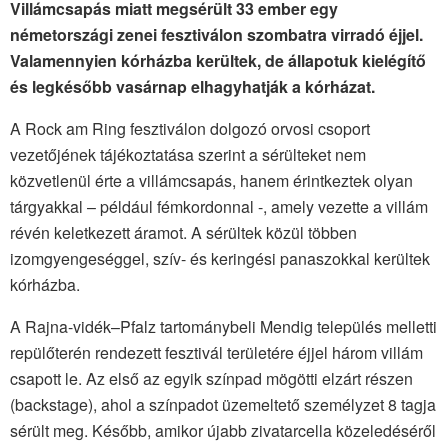
Villámcsapás miatt megsérült 33 ember egy
németországi zenei fesztiválon szombatra virradó éjjel.
Valamennyien kórházba kerültek, de állapotuk kielégítő
és legkésőbb vasárnap elhagyhatják a kórházat.
A Rock am Ring fesztiválon dolgozó orvosi csoport
vezetőjének tájékoztatása szerint a sérülteket nem
közvetlenül érte a villámcsapás, hanem érintkeztek olyan
tárgyakkal – például fémkordonnal -, amely vezette a villám
révén keletkezett áramot. A sérültek közül többen
izomgyengeséggel, szív- és keringési panaszokkal kerültek
kórházba.
A Rajna-vidék–Pfalz tartománybeli Mendig település melletti
repülőterén rendezett fesztivál területére éjjel három villám
csapott le. Az első az egyik színpad mögötti elzárt részen
(backstage), ahol a színpadot üzemeltető személyzet 8 tagja
sérült meg. Később, amikor újabb zivatarcella közeledéséről