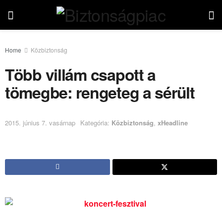
Home
Közbiztonság
Több villám csapott a
tömegbe: rengeteg a sérült
2015. június 7. vasárnap
Kategória:
Közbiztonság
,
xHeadline