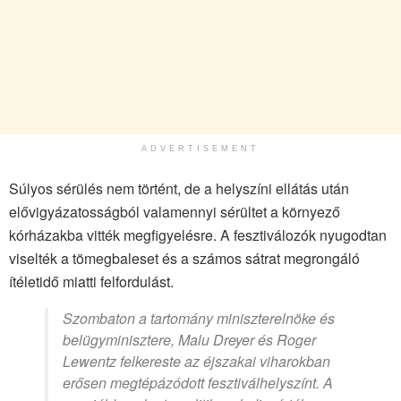
ADVERTISEMENT
Súlyos sérülés nem történt, de a helyszíni ellátás után
elővigyázatosságból valamennyi sérültet a környező
kórházakba vitték megfigyelésre. A fesztiválozók nyugodtan
viselték a tömegbaleset és a számos sátrat megrongáló
ítéletidő miatti felfordulást.
Szombaton a tartomány miniszterelnöke és
belügyminisztere, Malu Dreyer és Roger
Lewentz felkereste az éjszakai viharokban
erősen megtépázódott fesztiválhelyszínt. A