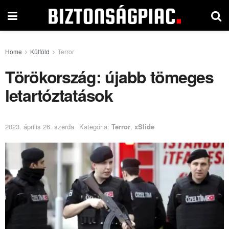
Home
Külföld
Terror
Törökország: újabb tömeges
letartóztatások
2023. április 26. szerda
Kategória:
Terror
,
xSlide