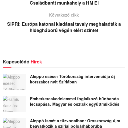
Családbarát munkahely a HM EI
Következő cikk
SIPRI: Európa katonai kiadásai tavaly meghaladták a
hidegháború végén elért szintet
Kapcsolódó
Hírek
Aleppo esése: Törökország intervenciója új
korszakot nyit Szíriában
Emberkereskedelemmel foglalkozó bűnbanda
lecsapása: Magyar és osztrák együttműködés
Aleppó ismét a tűzvonalban: Oroszország újra
beavatkozik a szíriai polgárháborúba