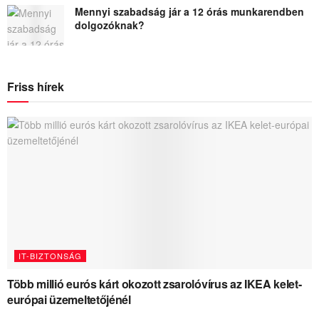
Mennyi szabadság jár a 12 órás munkarendben
dolgozóknak?
Friss hírek
IT-BIZTONSÁG
Több millió eurós kárt okozott zsarolóvírus az IKEA kelet-
európai üzemeltetőjénél