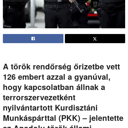
A török rendőrség őrizetbe vett
126 embert azzal a gyanúval,
hogy kapcsolatban állnak a
terrorszervezetként
nyilvántartott Kurdisztáni
Munkáspárttal (PKK) – jelentette
az Anadolu török állami