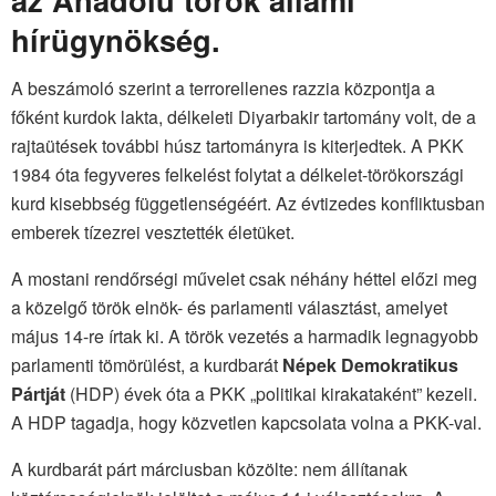
hírügynökség.
A beszámoló szerint a terrorellenes razzia központja a
főként kurdok lakta, délkeleti Diyarbakir tartomány volt, de a
rajtaütések további húsz tartományra is kiterjedtek. A PKK
1984 óta fegyveres felkelést folytat a délkelet-törökországi
kurd kisebbség függetlenségéért. Az évtizedes konfliktusban
emberek tízezrei vesztették életüket.
A mostani rendőrségi művelet csak néhány héttel előzi meg
a közelgő török elnök- és parlamenti választást, amelyet
május 14-re írtak ki. A török vezetés a harmadik legnagyobb
parlamenti tömörülést, a kurdbarát
Népek Demokratikus
Pártját
(HDP) évek óta a PKK „politikai kirakataként” kezeli.
A HDP tagadja, hogy közvetlen kapcsolata volna a PKK-val.
A kurdbarát párt márciusban közölte: nem állítanak