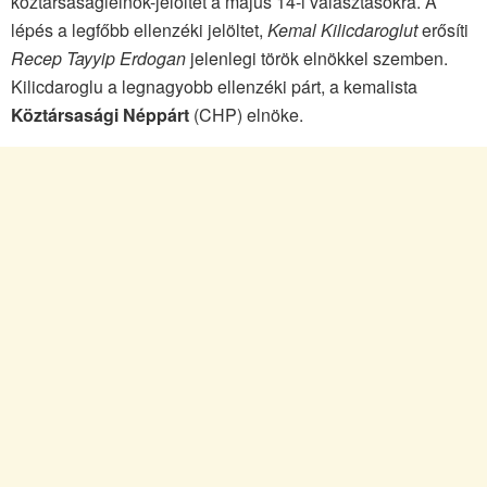
köztársaságielnök-jelöltet a május 14-i választásokra. A
lépés a legfőbb ellenzéki jelöltet,
Kemal Kilicdaroglut
erősíti
Recep Tayyip Erdogan
jelenlegi török elnökkel szemben.
Kilicdaroglu a legnagyobb ellenzéki párt, a kemalista
Köztársasági Néppárt
(CHP) elnöke.