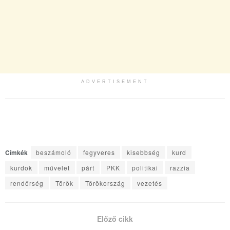
ADVERTISEMENT
Címkék
beszámoló
fegyveres
kisebbség
kurd
kurdok
művelet
párt
PKK
politikai
razzia
rendőrség
Török
Törökország
vezetés
Előző cikk