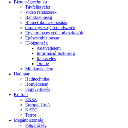
Biztonságtechnika
Távfelügyelet
Video rendszerek
Bankbiztonság
Biometrikus azonosítás
Csomagvizsgáló rendszerek
Egyenruha és védelmi eszközök
Egészségbiztonság
IT-biztonság
Adatvédelem
Információ-biztonság
Iratkezelés
Online
Munkavédelem
Hadiipar
Haditechnika
Honvédelem
Fegyverkezés
Külföld
ENSZ
Európai Unió
NATO
Terror
Magánbiztonság
Polgárőrség