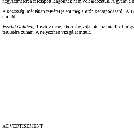
négyzetméteren felcsapott lángoknak nem volt áldozatuk. A gyárat a kele
A közösségi médiában felvétel jelent meg a drón becsapódásáról. A TAS
elrepült.
Vaszilij Golubev
, Rosztov megye kormányzója, akit az Interfax hírügy
területére zuhant. A helyszínen vizsgálat indult.
ADVERTISEMENT