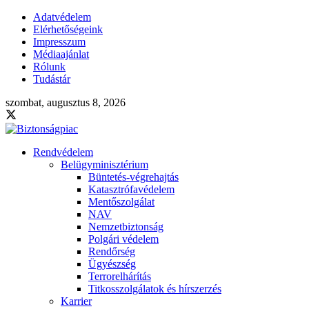
Adatvédelem
Elérhetőségeink
Impresszum
Médiaajánlat
Rólunk
Tudástár
szombat, augusztus 8, 2026
Rendvédelem
Belügyminisztérium
Büntetés-végrehajtás
Katasztrófavédelem
Mentőszolgálat
NAV
Nemzetbiztonság
Polgári védelem
Rendőrség
Ügyészség
Terrorelhárítás
Titkosszolgálatok és hírszerzés
Karrier