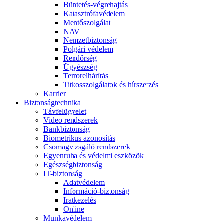
Büntetés-végrehajtás
Katasztrófavédelem
Mentőszolgálat
NAV
Nemzetbiztonság
Polgári védelem
Rendőrség
Ügyészség
Terrorelhárítás
Titkosszolgálatok és hírszerzés
Karrier
Biztonságtechnika
Távfelügyelet
Video rendszerek
Bankbiztonság
Biometrikus azonosítás
Csomagvizsgáló rendszerek
Egyenruha és védelmi eszközök
Egészségbiztonság
IT-biztonság
Adatvédelem
Információ-biztonság
Iratkezelés
Online
Munkavédelem