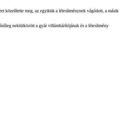
zet közelítette meg, az egyikük a létesítménynek vágódott, a másik
űleg nekiütközött a gyár villámhárítójának és a létesítmény