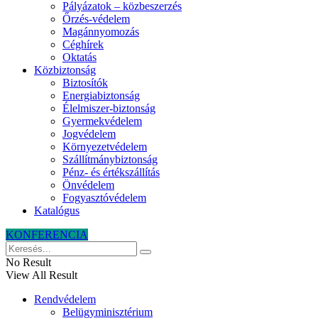
Pályázatok – közbeszerzés
Őrzés-védelem
Magánnyomozás
Céghírek
Oktatás
Közbiztonság
Biztosítók
Energiabiztonság
Élelmiszer-biztonság
Gyermekvédelem
Jogvédelem
Környezetvédelem
Szállítmánybiztonság
Pénz- és értékszállítás
Önvédelem
Fogyasztóvédelem
Katalógus
KONFERENCIA
No Result
View All Result
Rendvédelem
Belügyminisztérium