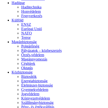
Hadiipar
Haditechnika
Honvédelem
Fegyverkezés
Külföld
ENSZ
Európai Unió
NATO
Terror
Magánbiztonság
Polgárőrség
Pályázatok – közbeszerzés
Őrzés-védelem
Magánnyomozás
Céghírek
Oktatás
Közbiztonság
Biztosítók
Energiabiztonság
Élelmiszer-biztonság
Gyermekvédelem
Jogvédelem
Környezetvédelem
Szállítmánybiztonság
Pénz- és értékszállítás