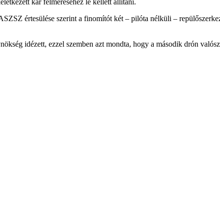
tkezett kár felméréséhez le kellett állítani.
ZSZ értesülése szerint a finomítót két – pilóta nélküli – repülőszerke
nökség idézett, ezzel szemben azt mondta, hogy a második drón valószín