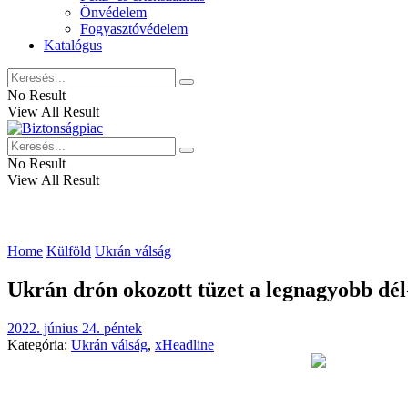
Önvédelem
Fogyasztóvédelem
Katalógus
No Result
View All Result
No Result
View All Result
Home
Külföld
Ukrán válság
Ukrán drón okozott tüzet a legnagyobb dél
2022. június 24. péntek
Kategória:
Ukrán válság
,
xHeadline