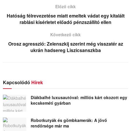
Előző cikk
Hatóság félrevezetése miatt emeltek vádat egy kitalált
rablási kísérletet előadó pénzszállító ellen
Következő cikk
Orosz agresszió: Zelenszkij szerint még visszatér az
ukrán hadsereg Liszicsanszkba
Kapcsolódó
Hírek
Diákbalhé luxusautóval: milliós kárt okozott egy
kecskeméti gyárban
Robotkutyák és gömbkamerák: A jövő
rendőrsége már ma