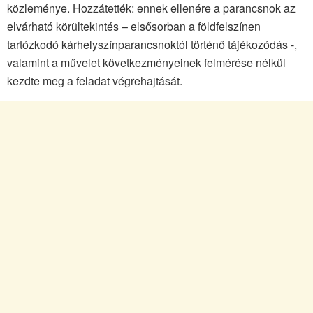
közleménye. Hozzátették: ennek ellenére a parancsnok az
elvárható körültekintés – elsősorban a földfelszínen
tartózkodó kárhelyszínparancsnoktól történő tájékozódás -,
valamint a művelet következményeinek felmérése nélkül
kezdte meg a feladat végrehajtását.