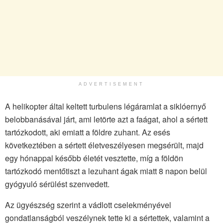
ADVERTISEMENT
A helikopter által keltett turbulens légáramlat a siklóernyő
belobbanásával járt, ami letörte azt a faágat, ahol a sértett
tartózkodott, aki emiatt a földre zuhant. Az esés
következtében a sértett életveszélyesen megsérült, majd
egy hónappal később életét vesztette, míg a földön
tartózkodó mentőtiszt a lezuhant ágak miatt 8 napon belül
gyógyuló sérülést szenvedett.
Az ügyészség szerint a vádlott cselekményével
gondatlanságból veszélynek tette ki a sértettek, valamint a