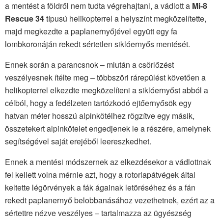
a mentést a földről nem tudta végrehajtani, a vádlott a
Mi-8
Rescue 34
típusú helikopterrel a helyszínt megközelítette,
majd megkezdte a paplanernyőjével együtt egy fa
lombkoronáján rekedt sértetlen siklóernyős mentését.
Ennek során a parancsnok – miután a csörlőzést
veszélyesnek ítélte meg – többszöri rárepülést követően a
helikopterrel elkezdte megközelíteni a siklóernyőst abból a
célból, hogy a fedélzeten tartózkodó ejtőernyősök egy
hatvan méter hosszú alpinkötélhez rögzítve egy másik,
összetekert alpinkötelet engedjenek le a részére, amelynek
segítségével saját erejéből leereszkedhet.
Ennek a mentési módszernek az elkezdésekor a vádlottnak
fel kellett volna mérnie azt, hogy a rotorlapátvégek által
keltette légörvények a fák ágainak letöréséhez és a fán
rekedt paplanernyő belobbanásához vezethetnek, ezért az a
sértettre nézve veszélyes – tartalmazza az ügyészség