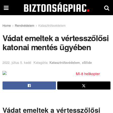
Home
Rendvédelem
Katasztrófavédelem
Vádat emeltek a vértesszőlősi
katonai mentés ügyében
2022. július 5. kedd
Kategória:
Katasztrófavédelem
,
xSlide
Vádat emeltek a vértesszőlősi