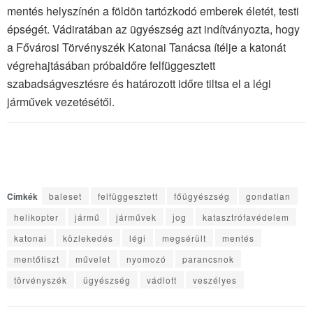
mentés helyszínén a földön tartózkodó emberek életét, testi
épségét. Vádiratában az ügyészség azt indítványozta, hogy
a Fővárosi Törvényszék Katonai Tanácsa ítélje a katonát
végrehajtásában próbaidőre felfüggesztett
szabadságvesztésre és határozott időre tiltsa el a légi
járművek vezetésétől.
Címkék
baleset
felfüggesztett
főügyészség
gondatlan
helikopter
jármű
járművek
jog
katasztrófavédelem
katonai
közlekedés
légi
megsérült
mentés
mentőtiszt
művelet
nyomozó
parancsnok
törvényszék
ügyészség
vádlott
veszélyes