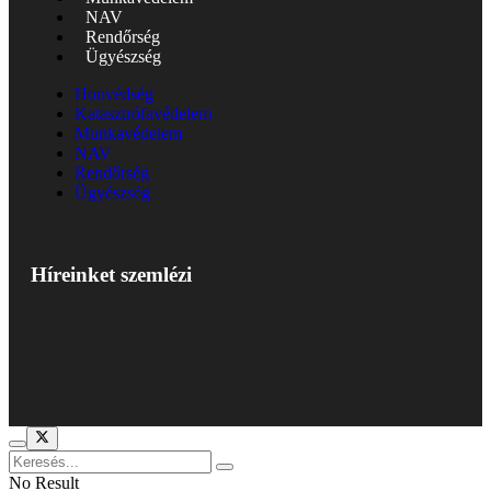
NAV
Rendőrség
Ügyészség
Honvédség
Katasztrófavédelem
Munkavédelem
NAV
Rendőrség
Ügyészség
Híreinket szemlézi
No Result