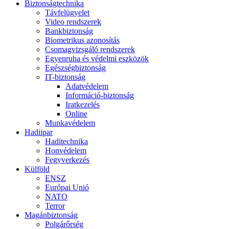
Biztonságtechnika
Távfelügyelet
Video rendszerek
Bankbiztonság
Biometrikus azonosítás
Csomagvizsgáló rendszerek
Egyenruha és védelmi eszközök
Egészségbiztonság
IT-biztonság
Adatvédelem
Információ-biztonság
Iratkezelés
Online
Munkavédelem
Hadiipar
Haditechnika
Honvédelem
Fegyverkezés
Külföld
ENSZ
Európai Unió
NATO
Terror
Magánbiztonság
Polgárőrség