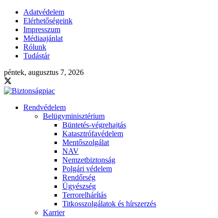
Adatvédelem
Elérhetőségeink
Impresszum
Médiaajánlat
Rólunk
Tudástár
péntek, augusztus 7, 2026
Rendvédelem
Belügyminisztérium
Büntetés-végrehajtás
Katasztrófavédelem
Mentőszolgálat
NAV
Nemzetbiztonság
Polgári védelem
Rendőrség
Ügyészség
Terrorelhárítás
Titkosszolgálatok és hírszerzés
Karrier