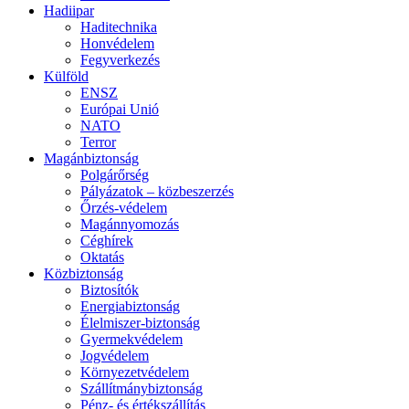
Hadiipar
Haditechnika
Honvédelem
Fegyverkezés
Külföld
ENSZ
Európai Unió
NATO
Terror
Magánbiztonság
Polgárőrség
Pályázatok – közbeszerzés
Őrzés-védelem
Magánnyomozás
Céghírek
Oktatás
Közbiztonság
Biztosítók
Energiabiztonság
Élelmiszer-biztonság
Gyermekvédelem
Jogvédelem
Környezetvédelem
Szállítmánybiztonság
Pénz- és értékszállítás