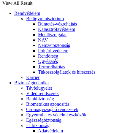
View All Result
Rendvédelem
Belügyminisztérium
Büntetés-végrehajtás
Katasztrófavédelem
Mentőszolgálat
NAV
Nemzetbiztonság
Polgári védelem
Rendőrség
Ügyészség
Terrorelhárítás
Titkosszolgálatok és hírszerzés
Karrier
Biztonságtechnika
Távfelügyelet
Video rendszerek
Bankbiztonság
Biometrikus azonosítás
Csomagvizsgáló rendszerek
Egyenruha és védelmi eszközök
Egészségbiztonság
IT-biztonság
Adatvédelem