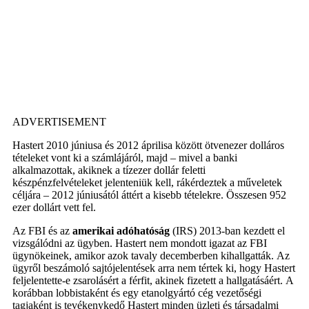
ADVERTISEMENT
Hastert 2010 júniusa és 2012 áprilisa között ötvenezer dolláros
tételeket vont ki a számlájáról, majd – mivel a banki
alkalmazottak, akiknek a tízezer dollár feletti
készpénzfelvételeket jelenteniük kell, rákérdeztek a műveletek
céljára – 2012 júniusától áttért a kisebb tételekre. Összesen 952
ezer dollárt vett fel.
Az FBI és az
amerikai adóhatóság
(IRS) 2013-ban kezdett el
vizsgálódni az ügyben. Hastert nem mondott igazat az FBI
ügynökeinek, amikor azok tavaly decemberben kihallgatták. Az
ügyről beszámoló sajtójelentések arra nem tértek ki, hogy Hastert
feljelentette-e zsarolásért a férfit, akinek fizetett a hallgatásáért. A
korábban lobbistaként és egy etanolgyártó cég vezetőségi
tagjaként is tevékenykedő Hastert minden üzleti és társadalmi