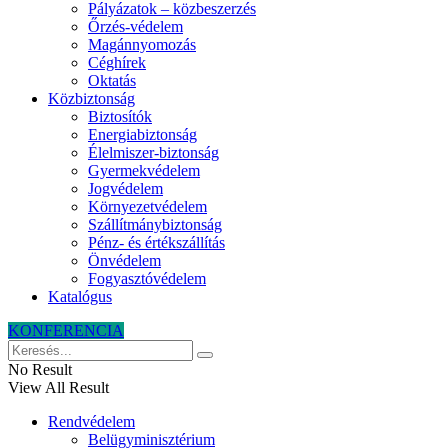
Pályázatok – közbeszerzés
Őrzés-védelem
Magánnyomozás
Céghírek
Oktatás
Közbiztonság
Biztosítók
Energiabiztonság
Élelmiszer-biztonság
Gyermekvédelem
Jogvédelem
Környezetvédelem
Szállítmánybiztonság
Pénz- és értékszállítás
Önvédelem
Fogyasztóvédelem
Katalógus
KONFERENCIA
No Result
View All Result
Rendvédelem
Belügyminisztérium