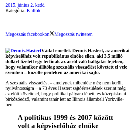
2015. június 2. kedd
Kategória:
Külföld
Megosztás facebookon
Megosztás twitteren
Vádat emeltek Dennis Hastert, az amerikai
képviselőház volt republikánus elnöke ellen, aki 3,5 millió
dollárt fizetett egy férfinak az arról való hallgatás fejében,
hogy valamikor állítólag szexuális visszaélést követett el vele
szemben – közölte pénteken az amerikai sajtó.
A szexuális visszaélést – amelynek mibenléte még nem került
nyilvánosságra – a 73 éves Hastert sajtóértesülések szerint még
az előtt követte el, hogy politikai pályára lépett, és középiskolai
birkózóedző, valamint tanár lett az Illinois állambeli Yorkville-
ben.
A politikus 1999 és 2007 között
volt a képviselőház elnöke