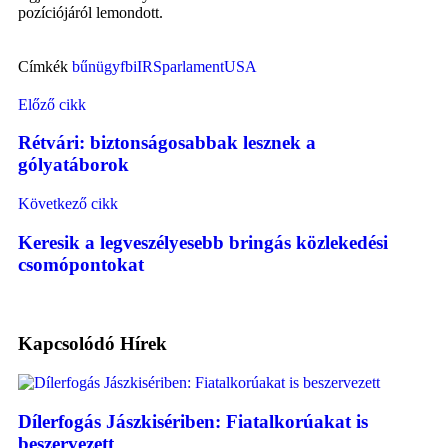
pozíciójáról lemondott.
Címkék
bűnügy
fbi
IRS
parlament
USA
Előző cikk
Rétvári: biztonságosabbak lesznek a
gólyatáborok
Következő cikk
Keresik a legveszélyesebb bringás közlekedési
csomópontokat
Kapcsolódó
Hírek
Dílerfogás Jászkisériben: Fiatalkorúakat is
beszervezett