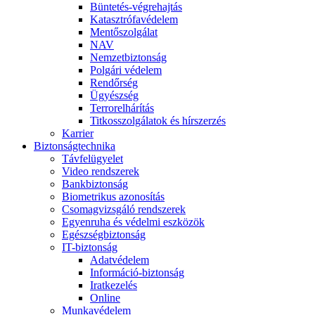
Büntetés-végrehajtás
Katasztrófavédelem
Mentőszolgálat
NAV
Nemzetbiztonság
Polgári védelem
Rendőrség
Ügyészség
Terrorelhárítás
Titkosszolgálatok és hírszerzés
Karrier
Biztonságtechnika
Távfelügyelet
Video rendszerek
Bankbiztonság
Biometrikus azonosítás
Csomagvizsgáló rendszerek
Egyenruha és védelmi eszközök
Egészségbiztonság
IT-biztonság
Adatvédelem
Információ-biztonság
Iratkezelés
Online
Munkavédelem