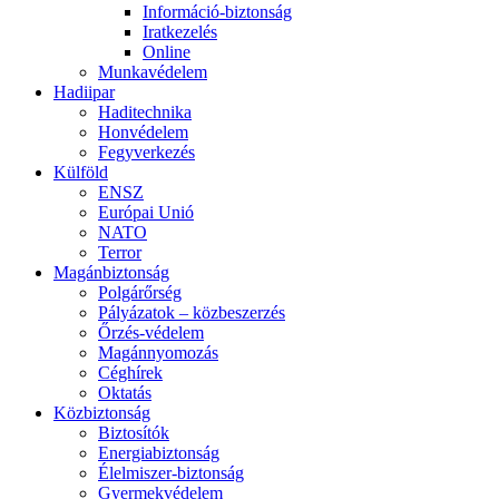
Információ-biztonság
Iratkezelés
Online
Munkavédelem
Hadiipar
Haditechnika
Honvédelem
Fegyverkezés
Külföld
ENSZ
Európai Unió
NATO
Terror
Magánbiztonság
Polgárőrség
Pályázatok – közbeszerzés
Őrzés-védelem
Magánnyomozás
Céghírek
Oktatás
Közbiztonság
Biztosítók
Energiabiztonság
Élelmiszer-biztonság
Gyermekvédelem