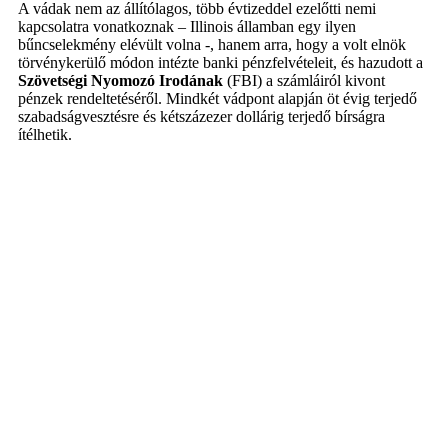
A vádak nem az állítólagos, több évtizeddel ezelőtti nemi
kapcsolatra vonatkoznak – Illinois államban egy ilyen
bűncselekmény elévült volna -, hanem arra, hogy a volt elnök
törvénykerülő módon intézte banki pénzfelvételeit, és hazudott a
Szövetségi Nyomozó Irodának
(FBI) a számláiról kivont
pénzek rendeltetéséről. Mindkét vádpont alapján öt évig terjedő
szabadságvesztésre és kétszázezer dollárig terjedő bírságra
ítélhetik.